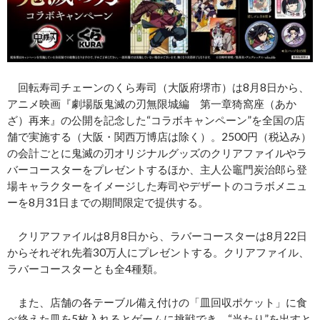
回転寿司チェーンのくら寿司（大阪府堺市）は8月8日から、
アニメ映画『劇場版鬼滅の刃無限城編 第一章猗窩座（あか
ざ）再来』の公開を記念した“コラボキャンペーン”を全国の店
舗で実施する（大阪・関西万博店は除く）。2500円（税込み）
の会計ごとに鬼滅の刃オリジナルグッズのクリアファイルやラ
バーコースターをプレゼントするほか、主人公竈門炭治郎ら登
場キャラクターをイメージした寿司やデザートのコラボメニュ
ーを8月31日までの期間限定で提供する。
クリアファイルは8月8日から、ラバーコースターは8月22日
からそれぞれ先着30万人にプレゼントする。クリアファイル、
ラバーコースターとも全4種類。
また、店舗の各テーブル備え付けの「皿回収ポケット」に食
べ終えた皿を5枚入れるとゲームに挑戦でき、“当たり”を出すと