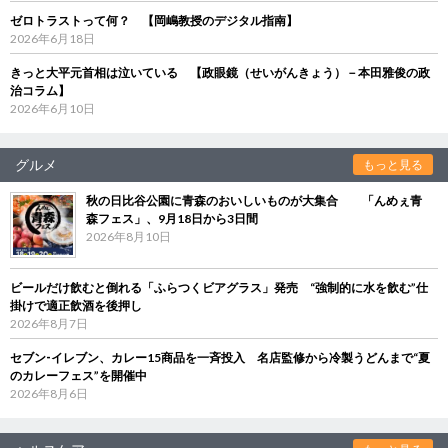
ゼロトラストって何？ 【岡嶋教授のデジタル指南】
2026年6月18日
きっと大平元首相は泣いている 【政眼鏡（せいがんきょう）－本田雅俊の政
治コラム】
2026年6月10日
グルメ
もっと見る
秋の日比谷公園に青森のおいしいものが大集合 「んめぇ青
森フェス」、9月18日から3日間
2026年8月10日
ビールだけ飲むと倒れる「ふらつくビアグラス」発売 “強制的に水を飲む”仕
掛けで適正飲酒を後押し
2026年8月7日
セブン‐イレブン、カレー15商品を一斉投入 名店監修から冷製うどんまで“夏
のカレーフェス”を開催中
2026年8月6日