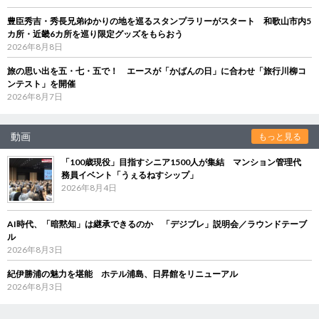
豊臣秀吉・秀長兄弟ゆかりの地を巡るスタンプラリーがスタート 和歌山市内5
カ所・近畿6カ所を巡り限定グッズをもらおう
2026年8月8日
旅の思い出を五・七・五で！ エースが「かばんの日」に合わせ「旅行川柳コ
ンテスト」を開催
2026年8月7日
動画
もっと見る
「100歳現役」目指すシニア1500人が集結 マンション管理代
務員イベント「うぇるねすシップ」
2026年8月4日
AI時代、「暗黙知」は継承できるのか 「デジブレ」説明会／ラウンドテーブ
ル
2026年8月3日
紀伊勝浦の魅力を堪能 ホテル浦島、日昇館をリニューアル
2026年8月3日