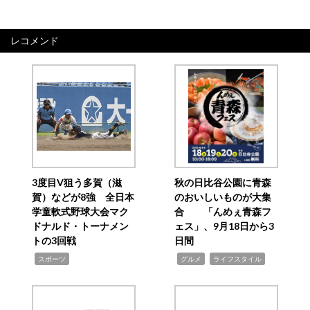
レコメンド
3度目V狙う多賀（滋
秋の日比谷公園に青森
賀）などが8強 全日本
のおいしいものが大集
学童軟式野球大会マク
合 「んめぇ青森フ
ドナルド・トーナメン
ェス」、9月18日から3
トの3回戦
日間
,
,
,
スポーツ
グルメ
ライフスタイル