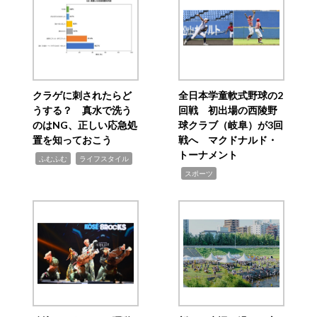
クラゲに刺されたらど
全日本学童軟式野球の2
うする？ 真水で洗う
回戦 初出場の西陵野
のはNG、正しい応急処
球クラブ（岐阜）が3回
置を知っておこう
戦へ マクドナルド・
トーナメント
,
,
ふむふむ
ライフスタイル
,
スポーツ