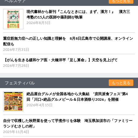
ヘルスケア
もっと見る
現代書林から新刊『こんなときには、まず、漢方！』 漢方三
考塾の15人の医師や薬剤師が執筆
2026年8月5日
重症筋無力症への正しい知識と理解を 8月8日広島市で公開講座、オンライン
配信も
2026年7月31日
【がんを生きる緩和ケア医・大橋洋平「足し算命」】天空を見上げて
2026年7月28日
フェスティバル
もっと見る
絶品屋台グルメが全国各地から大集結 “庶民派食フェス”第4
回「川口×絶品グルメビール＆日本酒祭り2026」を開催
2026年4月15日
自分で収穫した秋野菜を使って芋煮作りを体験 埼玉県加須市の「ファミリー
ランドむさしの村」
2025年11月4日