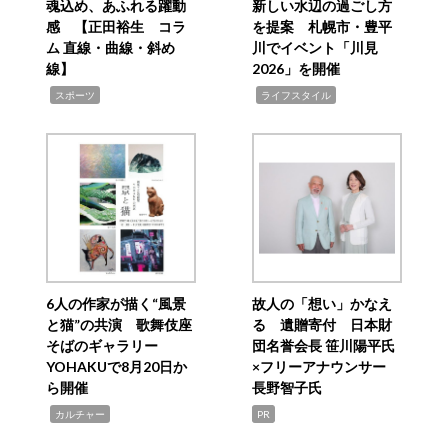
魂込め、あふれる躍動
新しい水辺の過ごし方
感 【正田裕生 コラ
を提案 札幌市・豊平
ム 直線・曲線・斜め
川でイベント「川見
線】
2026」を開催
,
,
スポーツ
ライフスタイル
6人の作家が描く“風景
故人の「想い」かなえ
と猫”の共演 歌舞伎座
る 遺贈寄付 日本財
そばのギャラリー
団名誉会長 笹川陽平氏
YOHAKUで8月20日か
×フリーアナウンサー
ら開催
長野智子氏
,
カルチャー
PR