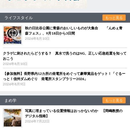
ライフスタイル
もっと見る
秋の日比谷公園に青森のおいしいものが大集合 「んめぇ青
森フェス」、9月18日から3日間
2026年8月10日
クラゲに刺されたらどうする？ 真水で洗うのはNG、正しい応急処置を知って
おこう
2026年8月10日
【参加無料】長野県内12カ所の発電所をめぐって豪華賞品をゲット！「ぐるー
っと！信州ダムめぐり 発電所スタンプラリー2026」
2026年8月9日
まめ学
もっと見る
写真に埋まっている位置情報はおっかないのか 【岡嶋教授の
デジタル指南】
2026年7月22日