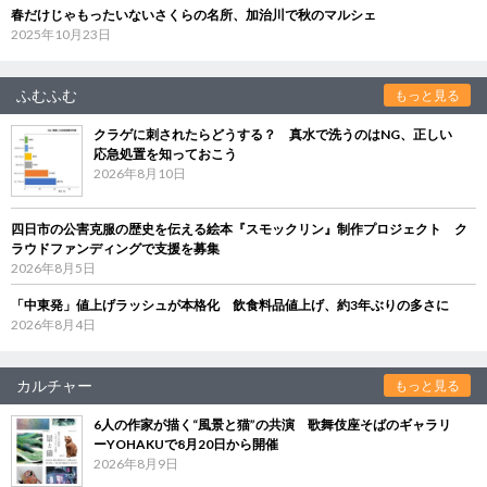
春だけじゃもったいないさくらの名所、加治川で秋のマルシェ
2025年10月23日
ふむふむ
もっと見る
クラゲに刺されたらどうする？ 真水で洗うのはNG、正しい
応急処置を知っておこう
2026年8月10日
四日市の公害克服の歴史を伝える絵本『スモックリン』制作プロジェクト ク
ラウドファンディングで支援を募集
2026年8月5日
「中東発」値上げラッシュが本格化 飲食料品値上げ、約3年ぶりの多さに
2026年8月4日
カルチャー
もっと見る
6人の作家が描く“風景と猫”の共演 歌舞伎座そばのギャラリ
ーYOHAKUで8月20日から開催
2026年8月9日