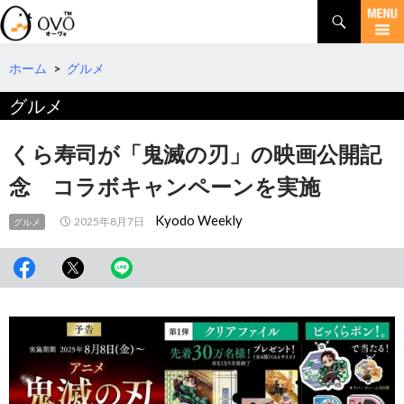
検
索
コ
ン
テ
ホーム
>
グルメ
ン
グルメ
ツ
へ
移
くら寿司が「鬼滅の刃」の映画公開記
動
念 コラボキャンペーンを実施
Kyodo Weekly
2025年8月7日
グルメ