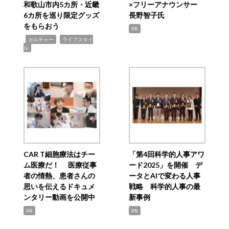
和歌山市内5カ所・近畿
×フリーアナウンサー
6カ所を巡り限定グッズ
長野智子氏
をもらおう
PR
,
,
カルチャー
ライフスタイ
ル
CAR T細胞療法はチー
「第4回科学的人事アワ
ム医療だ！ 医療従事
ード2025」を開催 デ
者の情熱、患者さんの
ータとAIで変わる人事
思いを伝えるドキュメ
戦略 科学的人事の最
ンタリー動画を公開中
新事例
PR
PR