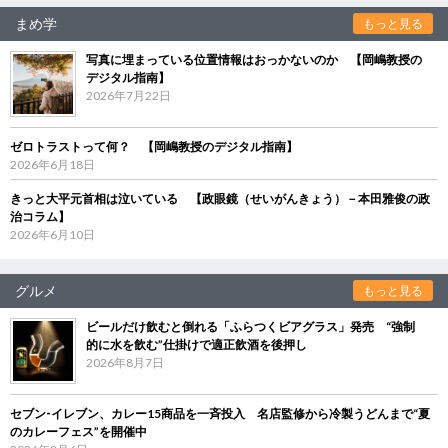
まめ学
もっと見る
写真に埋まっている位置情報はおっかないのか 【岡嶋教授の
デジタル指南】
2026年7月22日
ゼロトラストって何？ 【岡嶋教授のデジタル指南】
2026年6月18日
きっと大平元首相は泣いている 【政眼鏡（せいがんきょう）－本田雅俊の政
治コラム】
2026年6月10日
グルメ
もっと見る
ビールだけ飲むと倒れる「ふらつくビアグラス」発売 “強制
的に水を飲む”仕掛けで適正飲酒を後押し
2026年8月7日
セブン‐イレブン、カレー15商品を一斉投入 名店監修から冷製うどんまで“夏
のカレーフェス”を開催中