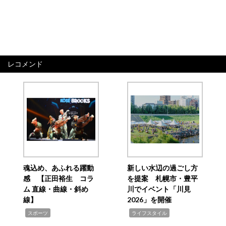
レコメンド
魂込め、あふれる躍動
新しい水辺の過ごし方
感 【正田裕生 コラ
を提案 札幌市・豊平
ム 直線・曲線・斜め
川でイベント「川見
線】
2026」を開催
,
,
スポーツ
ライフスタイル