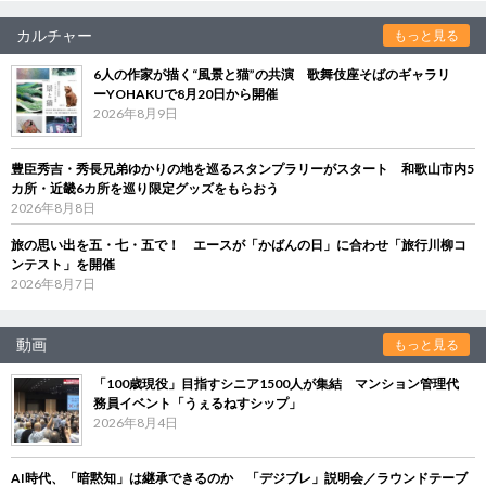
カルチャー
もっと見る
6人の作家が描く“風景と猫”の共演 歌舞伎座そばのギャラリ
ーYOHAKUで8月20日から開催
2026年8月9日
豊臣秀吉・秀長兄弟ゆかりの地を巡るスタンプラリーがスタート 和歌山市内5
カ所・近畿6カ所を巡り限定グッズをもらおう
2026年8月8日
旅の思い出を五・七・五で！ エースが「かばんの日」に合わせ「旅行川柳コ
ンテスト」を開催
2026年8月7日
動画
もっと見る
「100歳現役」目指すシニア1500人が集結 マンション管理代
務員イベント「うぇるねすシップ」
2026年8月4日
AI時代、「暗黙知」は継承できるのか 「デジブレ」説明会／ラウンドテーブ