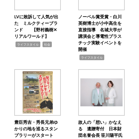
LVに敗訴して人気が出
ノーベル賞受賞・白川
た ミルクティーブラ
英樹博士が小中高生を
ンド 【野村義樹✕
直接指導 名城大学が
リアルワールド】
講演会と導電性プラス
チック実験イベントを
,
,
ライフスタイル
社会
開催
,
ライフスタイル
豊臣秀吉・秀長兄弟ゆ
故人の「想い」かなえ
かりの地を巡るスタン
る 遺贈寄付 日本財
プラリーがスタート
団名誉会長 笹川陽平氏