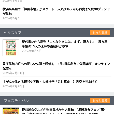
2026年8月6日
横浜高島屋で「韓国市場」がスタート 人気グルメから雑貨まで約30ブランド
が集結
2026年8月5日
ヘルスケア
もっと見る
現代書林から新刊『こんなときには、まず、漢方！』 漢方三
考塾の15人の医師や薬剤師が執筆
2026年8月5日
重症筋無力症への正しい知識と理解を 8月8日広島市で公開講座、オンライン
配信も
2026年7月31日
【がんを生きる緩和ケア医・大橋洋平「足し算命」】天空を見上げて
2026年7月28日
フェスティバル
もっと見る
絶品屋台グルメが全国各地から大集結 “庶民派食フェス”第4