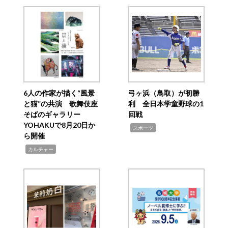
6人の作家が描く“風景
弓ヶ浜（鳥取）が初勝
と猫”の共演 歌舞伎座
利 全日本学童野球の1
そばのギャラリー
回戦
YOHAKUで8月20日か
,
スポーツ
ら開催
,
カルチャー