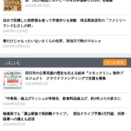
回「川口×絶品グルメビール＆日本酒祭り2026」を開催
2026年4月15日
自分で収穫した秋野菜を使って芋煮作りを体験 埼玉県加須市の「ファミリー
ランドむさしの村」
2025年11月4日
春だけじゃもったいないさくらの名所、加治川で秋のマルシェ
2025年10月23日
ふむふむ
もっと見る
四日市の公害克服の歴史を伝える絵本『スモックリン』制作プ
ロジェクト クラウドファンディングで支援を募集
2026年8月5日
「中東発」値上げラッシュが本格化 飲食料品値上げ、約3年ぶりの多さに
2026年8月4日
物価高でも「夏は家族で長距離ドライブ」 宿泊ドライブ予算4万円超、渋滞・
猛暑への備えも必須
2026年8月3日