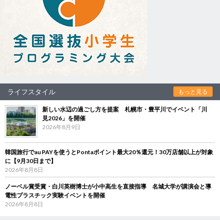
ライフスタイル
もっと見る
新しい水辺の過ごし方を提案 札幌市・豊平川でイベント「川
見2026」を開催
2026年8月9日
韓国旅行でau PAYを使うとPontaポイント最大20％還元！30万店舗以上が対象
に【9月30日まで】
2026年8月8日
ノーベル賞受賞・白川英樹博士が小中高生を直接指導 名城大学が講演会と導
電性プラスチック実験イベントを開催
2026年8月8日