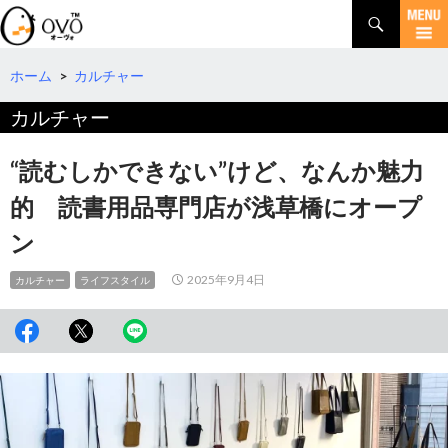
検
索
コ
ン
テ
ホーム
>
カルチャー
ン
カルチャー
ツ
へ
移
“読むしかできない”けど、なんか魅力
動
的 読書用品専門店が浅草橋にオープ
ン
2025年9月4日
カルチャー
ライフスタイル