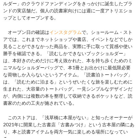
ルダー」のクラウドファンディングをきっかけに誕生したブラ
ンドの実店舗だ。個人の読書家向けには週に一度アトリエショ
ップとしてオープンする。
オープン日の確認は
イ
ンスタグラム
で。ショールーム・スト
アでは、これまでネットショップや書店、イベントなどでしか
見ることができなかった商品を、実際に手に取って質感や使い
勝手を確認できる。「読むしかできないブックショルダー」
は、本好きのためだけに考え抜かれた、本を持ち歩くためのミ
ニマルなショルダーバッグで、本1冊とお出かけに最低限必要
な荷物しか入らないというアイテム。「読書泊トートバッグ」
は、「読むために泊まる」というぜいたくな旅を楽しむために
生まれた、大容量のトートバッグ。一見シンプルなデザインだ
が、内側には複数の本を整理して収納できるポケットなど、読
書家のための工夫が施されている。
このストアは、「浅草橋に本屋がない」と知ったオーナーが
2021年に開業した古書店「古書みつけ」という古本屋の隣にあ
り、本と読書アイテムを両方一気に楽しめる場所になってい