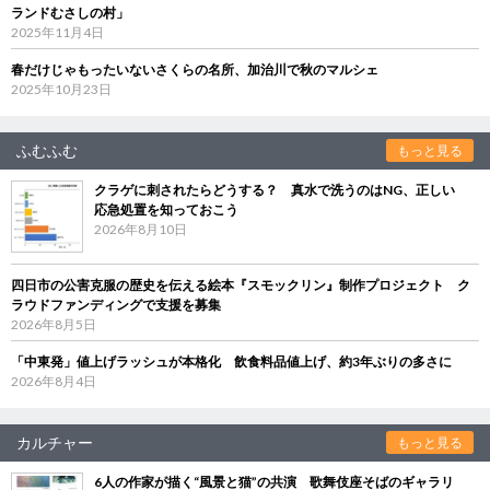
ランドむさしの村」
2025年11月4日
春だけじゃもったいないさくらの名所、加治川で秋のマルシェ
2025年10月23日
ふむふむ
もっと見る
クラゲに刺されたらどうする？ 真水で洗うのはNG、正しい
応急処置を知っておこう
2026年8月10日
四日市の公害克服の歴史を伝える絵本『スモックリン』制作プロジェクト ク
ラウドファンディングで支援を募集
2026年8月5日
「中東発」値上げラッシュが本格化 飲食料品値上げ、約3年ぶりの多さに
2026年8月4日
カルチャー
もっと見る
6人の作家が描く“風景と猫”の共演 歌舞伎座そばのギャラリ