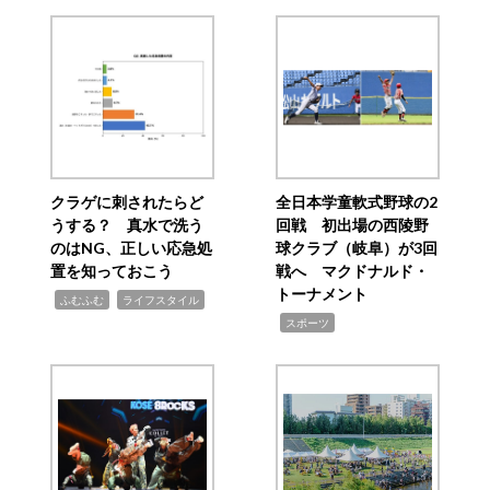
クラゲに刺されたらど
全日本学童軟式野球の2
うする？ 真水で洗う
回戦 初出場の西陵野
のはNG、正しい応急処
球クラブ（岐阜）が3回
置を知っておこう
戦へ マクドナルド・
トーナメント
,
,
ふむふむ
ライフスタイル
,
スポーツ