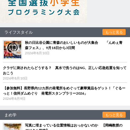
ライフスタイル
もっと見る
秋の日比谷公園に青森のおいしいものが大集合 「んめぇ青
森フェス」、9月18日から3日間
2026年8月10日
クラゲに刺されたらどうする？ 真水で洗うのはNG、正しい応急処置を知って
おこう
2026年8月10日
【参加無料】長野県内12カ所の発電所をめぐって豪華賞品をゲット！「ぐるー
っと！信州ダムめぐり 発電所スタンプラリー2026」
2026年8月9日
まめ学
もっと見る
写真に埋まっている位置情報はおっかないのか 【岡嶋教授の