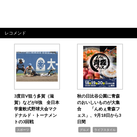
レコメンド
3度目V狙う多賀（滋
秋の日比谷公園に青森
賀）などが8強 全日本
のおいしいものが大集
学童軟式野球大会マク
合 「んめぇ青森フ
ドナルド・トーナメン
ェス」、9月18日から3
トの3回戦
日間
,
,
,
スポーツ
グルメ
ライフスタイル