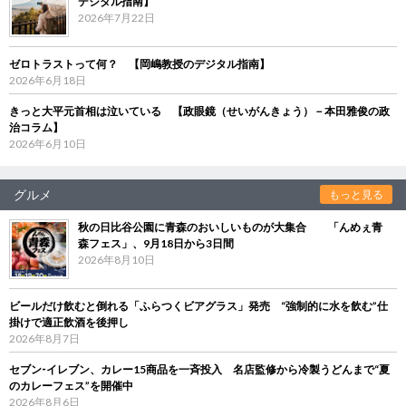
デジタル指南】
2026年7月22日
ゼロトラストって何？ 【岡嶋教授のデジタル指南】
2026年6月18日
きっと大平元首相は泣いている 【政眼鏡（せいがんきょう）－本田雅俊の政
治コラム】
2026年6月10日
グルメ
もっと見る
秋の日比谷公園に青森のおいしいものが大集合 「んめぇ青
森フェス」、9月18日から3日間
2026年8月10日
ビールだけ飲むと倒れる「ふらつくビアグラス」発売 “強制的に水を飲む”仕
掛けで適正飲酒を後押し
2026年8月7日
セブン‐イレブン、カレー15商品を一斉投入 名店監修から冷製うどんまで“夏
のカレーフェス”を開催中
2026年8月6日