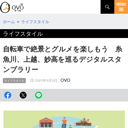
検
索
コ
ン
テ
ホーム
>
ライフスタイル
ン
ライフスタイル
ツ
へ
移
自転車で絶景とグルメを楽しもう 糸
動
魚川、上越、妙高を巡るデジタルスタ
ンプラリー
OVO
2025年9月5日
ライフスタイル