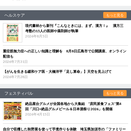
ヘルスケア
もっと見る
現代書林から新刊『こんなときには、まず、漢方！』 漢方三
考塾の15人の医師や薬剤師が執筆
2026年8月5日
重症筋無力症への正しい知識と理解を 8月8日広島市で公開講座、オンライン
配信も
2026年7月31日
【がんを生きる緩和ケア医・大橋洋平「足し算命」】天空を見上げて
2026年7月28日
フェスティバル
もっと見る
絶品屋台グルメが全国各地から大集結 “庶民派食フェス”第4
回「川口×絶品グルメビール＆日本酒祭り2026」を開催
2026年4月15日
自分で収穫した秋野菜を使って芋煮作りを体験 埼玉県加須市の「ファミリー