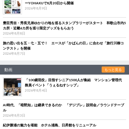
ーYOHAKUで8月20日から開催
2026年8月9日
豊臣秀吉・秀長兄弟ゆかりの地を巡るスタンプラリーがスタート 和歌山市内5
カ所・近畿6カ所を巡り限定グッズをもらおう
2026年8月8日
旅の思い出を五・七・五で！ エースが「かばんの日」に合わせ「旅行川柳コ
ンテスト」を開催
2026年8月7日
動画
もっと見る
「100歳現役」目指すシニア1500人が集結 マンション管理代
務員イベント「うぇるねすシップ」
2026年8月4日
AI時代、「暗黙知」は継承できるのか 「デジブレ」説明会／ラウンドテーブ
ル
2026年8月3日
紀伊勝浦の魅力を堪能 ホテル浦島、日昇館をリニューアル