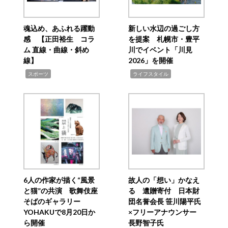
魂込め、あふれる躍動
新しい水辺の過ごし方
感 【正田裕生 コラ
を提案 札幌市・豊平
ム 直線・曲線・斜め
川でイベント「川見
線】
2026」を開催
,
,
スポーツ
ライフスタイル
6人の作家が描く“風景
故人の「想い」かなえ
と猫”の共演 歌舞伎座
る 遺贈寄付 日本財
そばのギャラリー
団名誉会長 笹川陽平氏
YOHAKUで8月20日か
×フリーアナウンサー
ら開催
長野智子氏