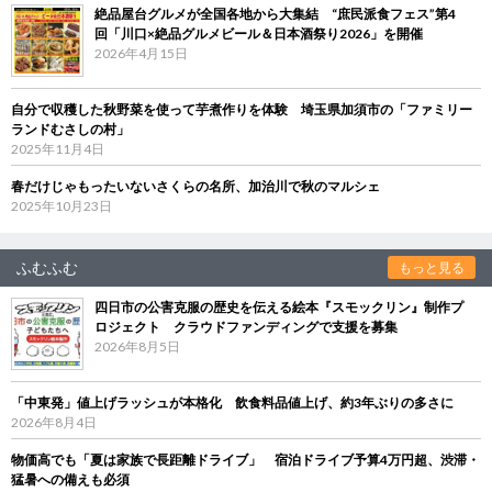
絶品屋台グルメが全国各地から大集結 “庶民派食フェス”第4
回「川口×絶品グルメビール＆日本酒祭り2026」を開催
2026年4月15日
自分で収穫した秋野菜を使って芋煮作りを体験 埼玉県加須市の「ファミリー
ランドむさしの村」
2025年11月4日
春だけじゃもったいないさくらの名所、加治川で秋のマルシェ
2025年10月23日
ふむふむ
もっと見る
四日市の公害克服の歴史を伝える絵本『スモックリン』制作プ
ロジェクト クラウドファンディングで支援を募集
2026年8月5日
「中東発」値上げラッシュが本格化 飲食料品値上げ、約3年ぶりの多さに
2026年8月4日
物価高でも「夏は家族で長距離ドライブ」 宿泊ドライブ予算4万円超、渋滞・
猛暑への備えも必須