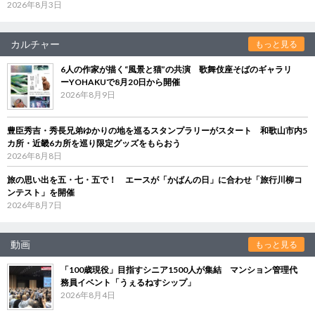
2026年8月3日
カルチャー
もっと見る
6人の作家が描く“風景と猫”の共演 歌舞伎座そばのギャラリ
ーYOHAKUで8月20日から開催
2026年8月9日
豊臣秀吉・秀長兄弟ゆかりの地を巡るスタンプラリーがスタート 和歌山市内5
カ所・近畿6カ所を巡り限定グッズをもらおう
2026年8月8日
旅の思い出を五・七・五で！ エースが「かばんの日」に合わせ「旅行川柳コ
ンテスト」を開催
2026年8月7日
動画
もっと見る
「100歳現役」目指すシニア1500人が集結 マンション管理代
務員イベント「うぇるねすシップ」
2026年8月4日