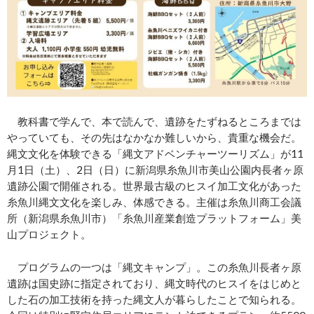
教科書で学んで、本で読んで、遺跡をたずねるところまでは
やっていても、その先はなかなか難しいから、貴重な機会だ。
縄文文化を体験できる「縄文アドベンチャーツーリズム」が11
月1日（土）、2日（日）に新潟県糸魚川市美山公園内長者ヶ原
遺跡公園で開催される。世界最古級のヒスイ加工文化があった
糸魚川縄文文化を楽しみ、体感できる。主催は糸魚川商工会議
所（新潟県糸魚川市）「糸魚川産業創造プラットフォーム」美
山プロジェクト。
プログラムの一つは「縄文キャンプ」。この糸魚川長者ヶ原
遺跡は国史跡に指定されており、縄文時代のヒスイをはじめと
した石の加工技術を持った縄文人が暮らしたことで知られる。