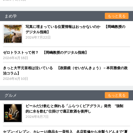
まめ学
もっと見る
写真に埋まっている位置情報はおっかないのか 【岡嶋教授の
デジタル指南】
2026年7月22日
ゼロトラストって何？ 【岡嶋教授のデジタル指南】
2026年6月18日
きっと大平元首相は泣いている 【政眼鏡（せいがんきょう）－本田雅俊の政
治コラム】
2026年6月10日
グルメ
もっと見る
ビールだけ飲むと倒れる「ふらつくビアグラス」発売 “強制
的に水を飲む”仕掛けで適正飲酒を後押し
2026年8月7日
セブン‐イレブン、カレー15商品を一斉投入 名店監修から冷製うどんまで“夏