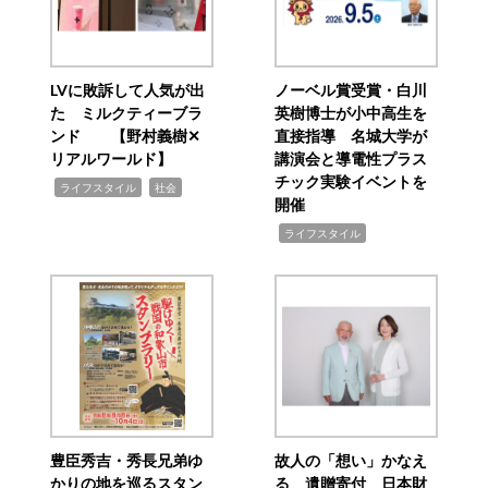
LVに敗訴して人気が出
ノーベル賞受賞・白川
た ミルクティーブラ
英樹博士が小中高生を
ンド 【野村義樹✕
直接指導 名城大学が
リアルワールド】
講演会と導電性プラス
チック実験イベントを
,
,
ライフスタイル
社会
開催
,
ライフスタイル
豊臣秀吉・秀長兄弟ゆ
故人の「想い」かなえ
かりの地を巡るスタン
る 遺贈寄付 日本財