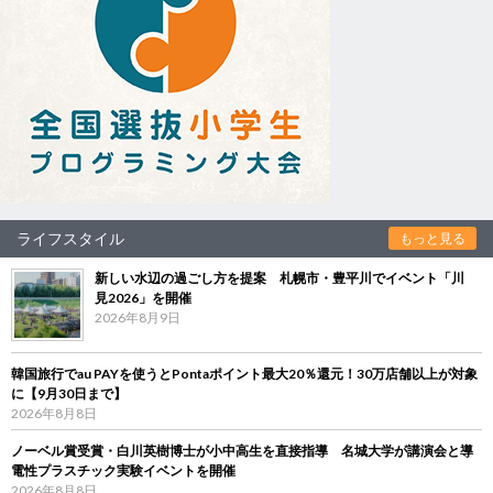
ライフスタイル
もっと見る
新しい水辺の過ごし方を提案 札幌市・豊平川でイベント「川
見2026」を開催
2026年8月9日
韓国旅行でau PAYを使うとPontaポイント最大20％還元！30万店舗以上が対象
に【9月30日まで】
2026年8月8日
ノーベル賞受賞・白川英樹博士が小中高生を直接指導 名城大学が講演会と導
電性プラスチック実験イベントを開催
2026年8月8日