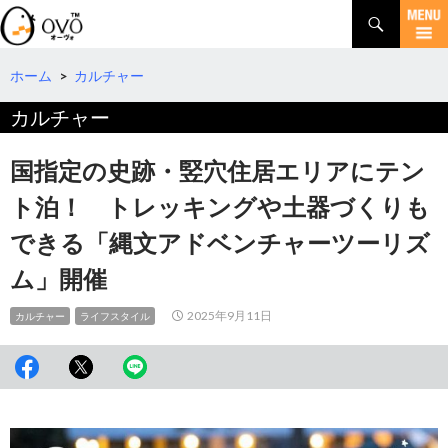
検
索
コ
ン
テ
ホーム
>
カルチャー
ン
カルチャー
ツ
へ
移
国指定の史跡・竪穴住居エリアにテン
動
ト泊！ トレッキングや土器づくりも
できる「縄文アドベンチャーツーリズ
ム」開催
2025年9月11日
カルチャー
ライフスタイル