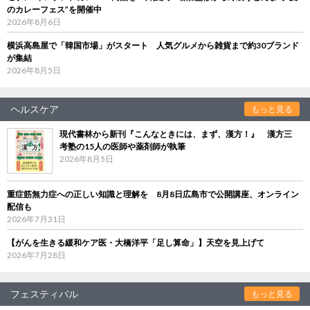
のカレーフェス”を開催中
2026年8月6日
横浜高島屋で「韓国市場」がスタート 人気グルメから雑貨まで約30ブランド
が集結
2026年8月5日
ヘルスケア
もっと見る
現代書林から新刊『こんなときには、まず、漢方！』 漢方三
考塾の15人の医師や薬剤師が執筆
2026年8月5日
重症筋無力症への正しい知識と理解を 8月8日広島市で公開講座、オンライン
配信も
2026年7月31日
【がんを生きる緩和ケア医・大橋洋平「足し算命」】天空を見上げて
2026年7月28日
フェスティバル
もっと見る