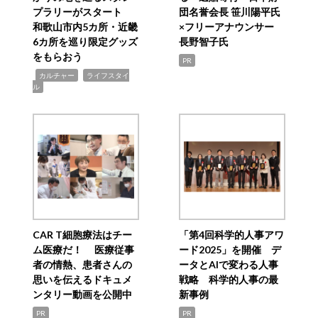
プラリーがスタート
団名誉会長 笹川陽平氏
和歌山市内5カ所・近畿
×フリーアナウンサー
6カ所を巡り限定グッズ
長野智子氏
をもらおう
PR
,
,
カルチャー
ライフスタイ
ル
CAR T細胞療法はチー
「第4回科学的人事アワ
ム医療だ！ 医療従事
ード2025」を開催 デ
者の情熱、患者さんの
ータとAIで変わる人事
思いを伝えるドキュメ
戦略 科学的人事の最
ンタリー動画を公開中
新事例
PR
PR