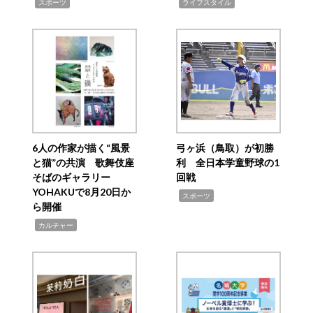
,
,
スポーツ
ライフスタイル
6人の作家が描く“風景
弓ヶ浜（鳥取）が初勝
と猫”の共演 歌舞伎座
利 全日本学童野球の1
そばのギャラリー
回戦
YOHAKUで8月20日か
,
スポーツ
ら開催
,
カルチャー