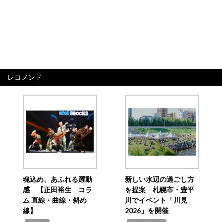
レコメンド
魂込め、あふれる躍動
新しい水辺の過ごし方
感 【正田裕生 コラ
を提案 札幌市・豊平
ム 直線・曲線・斜め
川でイベント「川見
線】
2026」を開催