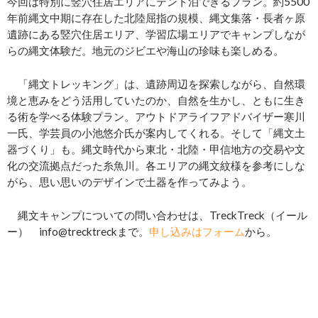
今回は特別に竪穴住居エリアにテント泊できるプラン。約5500
年前縄文中期に存在した北陸屈指の規模、縄文集落・長者ヶ原
遺跡にある竪穴住居エリア、学習広場エリアでキャンプしなが
らの縄文体験だ。地元のジビエや海山の珍味も楽しめる。
「縄文トレッキング」は、遺跡周辺を探索しながら、自然環
境と恵みをどう活用していたのか、自然を生かし、ともに生き
る術を学べる体験プラン。アウトドアライフアドバイザー寒川
一氏、学芸員の小池悠介氏が案内してくれる。そして「縄文土
器づくり」も。縄文時代から東北・北陸・甲信地方の交易や文
化の交流拠点だった糸魚川。各エリアの縄文紋様を参考にしな
がら、思い思いのデザインで土器を作ってみよう。
縄文キャンプについての問い合わせは、TreckTreck（イール
ー） info@trecktreckまで。
申し込みはフォーム
から。