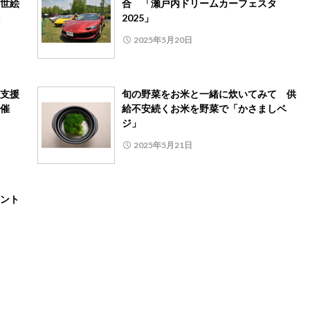
世絵
合 「瀬戸内ドリームカーフェスタ
2025」
2025年5月20日
支援
旬の野菜をお米と一緒に炊いてみて 供
催
給不安続くお米を野菜で「かさましベ
ジ」
2025年5月21日
ント