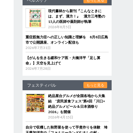
ヘルスケア
もっと見る
現代書林から新刊『こんなときに
は、まず、漢方！』 漢方三考塾の
15人の医師や薬剤師が執筆
2026年8月5日
重症筋無力症への正しい知識と理解を 8月8日広島
市で公開講座、オンライン配信も
2026年7月31日
【がんを生きる緩和ケア医・大橋洋平「足し算
命」】天空を見上げて
2026年7月28日
フェスティバル
もっと見る
絶品屋台グルメが全国各地から大集
結 “庶民派食フェス”第4回「川口×
絶品グルメビール＆日本酒祭り
2026」を開催
2026年4月15日
自分で収穫した秋野菜を使って芋煮作りを体験 埼
玉県加須市の「ファミリーランドむさしの村」