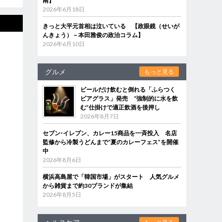
南】
2026年6月18日
きっと大平元首相は泣いている 【政眼鏡（せいが
んきょう）－本田雅俊の政治コラム】
2026年6月10日
グルメ
もっと見る
ビールだけ飲むと倒れる「ふらつく
ビアグラス」発売 “強制的に水を飲
む”仕掛けで適正飲酒を後押し
2026年8月7日
セブン‐イレブン、カレー15商品を一斉投入 名店
監修から冷製うどんまで“夏のカレーフェス”を開催
中
2026年8月6日
横浜高島屋で「韓国市場」がスタート 人気グルメ
から雑貨まで約30ブランドが集結
2026年8月5日