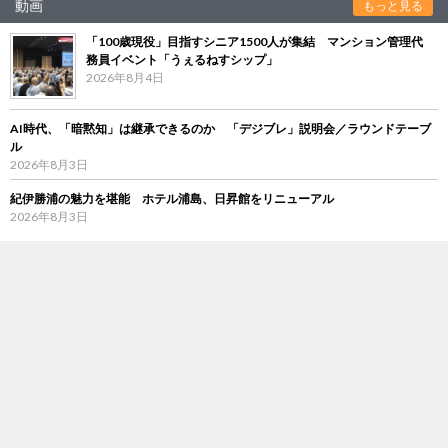
動画
もっと見る
「100歳現役」目指すシニア1500人が集結 マンション管理代
務員イベント「うぇるねすシップ」
2026年8月4日
AI時代、「暗黙知」は継承できるのか 「デジブレ」説明会／ラウンドテーブ
ル
2026年8月3日
紀伊勝浦の魅力を堪能 ホテル浦島、日昇館をリニューアル
2026年8月3日