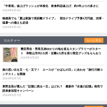
「中東発」値上げラッシュが本格化 飲食料品値上げ、約3年ぶりの多さに
2026年8月4日
物価高でも「夏は家族で長距離ドライブ」 宿泊ドライブ予算4万円超、渋滞・
猛暑への備えも必須
2026年8月3日
カルチャー
もっと見る
豊臣秀吉・秀長兄弟ゆかりの地を巡るスタンプラリーがスター
ト 和歌山市内5カ所・近畿6カ所を巡り限定グッズをもらおう
2026年8月8日
旅の思い出を五・七・五で！ エースが「かばんの日」に合わせ「旅行川柳コ
ンテスト」を開催
2026年8月7日
東野圭吾が選んだ「記憶に残る一文」はどれ？ 最新作『永遠の記憶』発売で
読者参加型キャンペーン
2026年8月7日