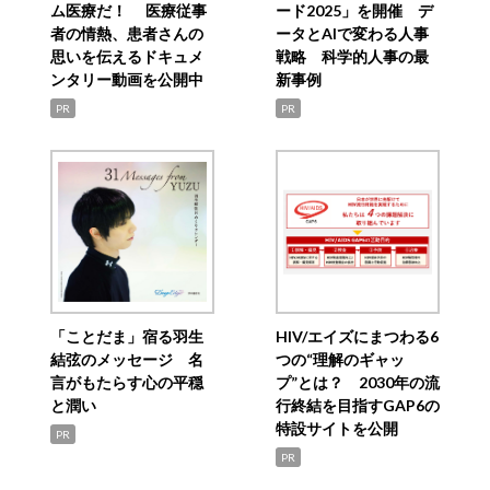
ム医療だ！ 医療従事
ード2025」を開催 デ
者の情熱、患者さんの
ータとAIで変わる人事
思いを伝えるドキュメ
戦略 科学的人事の最
ンタリー動画を公開中
新事例
PR
PR
「ことだま」宿る羽生
HIV/エイズにまつわる6
結弦のメッセージ 名
つの“理解のギャッ
言がもたらす心の平穏
プ”とは？ 2030年の流
と潤い
行終結を目指すGAP6の
特設サイトを公開
PR
PR