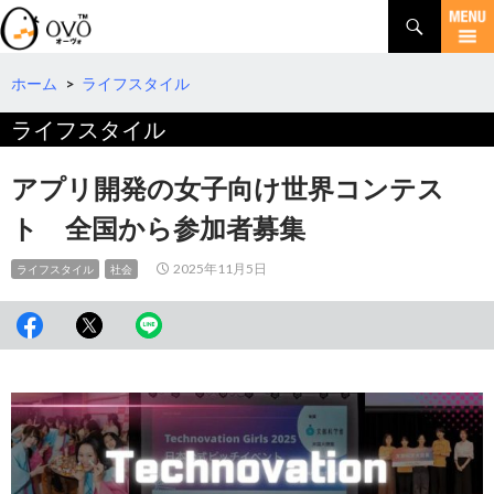
検
索
コ
ン
テ
ホーム
>
ライフスタイル
ン
ライフスタイル
ツ
へ
移
アプリ開発の女子向け世界コンテス
動
ト 全国から参加者募集
2025年11月5日
ライフスタイル
社会