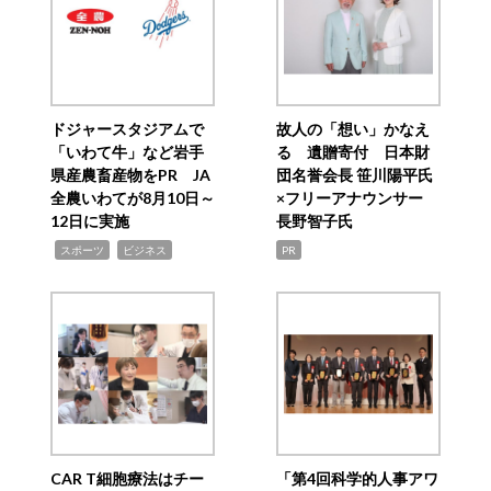
ドジャースタジアムで
故人の「想い」かなえ
「いわて牛」など岩手
る 遺贈寄付 日本財
県産農畜産物をPR JA
団名誉会長 笹川陽平氏
全農いわてが8月10日～
×フリーアナウンサー
12日に実施
長野智子氏
,
,
スポーツ
ビジネス
PR
CAR T細胞療法はチー
「第4回科学的人事アワ