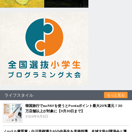
ライフスタイル
もっと見る
韓国旅行でau PAYを使うとPontaポイント最大20％還元！30
万店舗以上が対象に【9月30日まで】
2026年8月8日
ノーベル賞受賞・白川英樹博士が小中高生を直接指導 名城大学が講演会と導