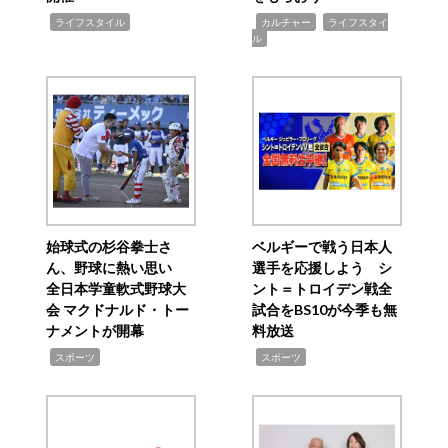
,
,
,
ライフスタイル
カルチャー
ライフスタイ
ル
始球式の杉谷拳士さ
ベルギーで戦う日本人
ん、野球に熱い思い
選手を応援しよう シ
全日本学童軟式野球大
ント＝トロイデン戦全
会 マクドナルド・トー
試合をBS10が今季も無
ナメントが開幕
料放送
,
,
スポーツ
スポーツ