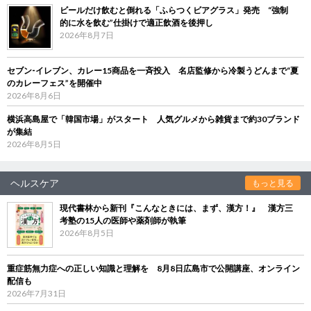
ビールだけ飲むと倒れる「ふらつくビアグラス」発売 “強制
的に水を飲む”仕掛けで適正飲酒を後押し
2026年8月7日
セブン‐イレブン、カレー15商品を一斉投入 名店監修から冷製うどんまで“夏
のカレーフェス”を開催中
2026年8月6日
横浜高島屋で「韓国市場」がスタート 人気グルメから雑貨まで約30ブランド
が集結
2026年8月5日
ヘルスケア
もっと見る
現代書林から新刊『こんなときには、まず、漢方！』 漢方三
考塾の15人の医師や薬剤師が執筆
2026年8月5日
重症筋無力症への正しい知識と理解を 8月8日広島市で公開講座、オンライン
配信も
2026年7月31日