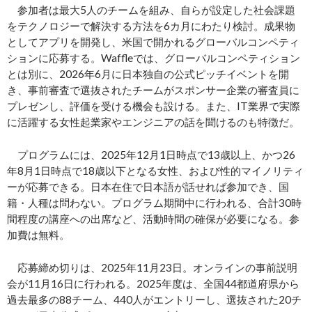
参加者は最大5人のチームを組み、自らが設定した社会課題
をテクノロジーで解決する方法を6カ月にわたり検討。成果物
としてアプリを開発し、米国で開かれるグローバルコンペティ
ションに応募する。Waffleでは、グローバルコンペティション
とは別に、2026年6月に日本独自の公式ピッチイベントを開
き、事前審査で選抜されたチームがスポンサー企業の審査員に
プレゼンし、評価を受ける機会も設ける。また、IT業界で実際
に活躍する女性起業家やエンジニアの話を聞けるのも特徴だ。
プログラムには、2025年12月1日時点で13歳以上、かつ26
年8月1日時点で18歳以下となる女性、および性的マイノリティ
ーが応募できる。日本在住で日本語が話せれば参加でき、国
籍・人種は問わない。プログラム期間中に行われる、合計30時
間程度の講座への出席など、活動時間の確保が必要になる。参
加費は無料。
応募締め切りは、2025年11月23日。オンラインの事前説明
会が11月16日に行われる。2025年度は、全国44都道府県から
過去最多の88チーム、440人がエントリーし、選抜された20チ