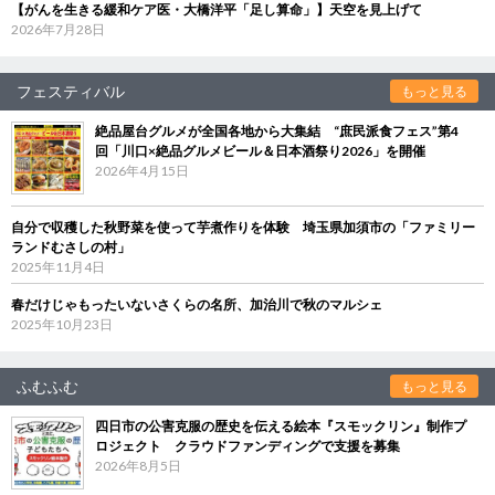
【がんを生きる緩和ケア医・大橋洋平「足し算命」】天空を見上げて
2026年7月28日
フェスティバル
もっと見る
絶品屋台グルメが全国各地から大集結 “庶民派食フェス”第4
回「川口×絶品グルメビール＆日本酒祭り2026」を開催
2026年4月15日
自分で収穫した秋野菜を使って芋煮作りを体験 埼玉県加須市の「ファミリー
ランドむさしの村」
2025年11月4日
春だけじゃもったいないさくらの名所、加治川で秋のマルシェ
2025年10月23日
ふむふむ
もっと見る
四日市の公害克服の歴史を伝える絵本『スモックリン』制作プ
ロジェクト クラウドファンディングで支援を募集
2026年8月5日