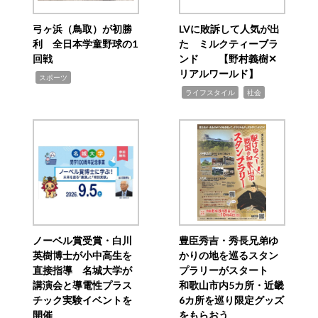
弓ヶ浜（鳥取）が初勝
LVに敗訴して人気が出
利 全日本学童野球の1
た ミルクティーブラ
回戦
ンド 【野村義樹✕
リアルワールド】
,
スポーツ
,
,
ライフスタイル
社会
ノーベル賞受賞・白川
豊臣秀吉・秀長兄弟ゆ
英樹博士が小中高生を
かりの地を巡るスタン
直接指導 名城大学が
プラリーがスタート
講演会と導電性プラス
和歌山市内5カ所・近畿
チック実験イベントを
6カ所を巡り限定グッズ
開催
をもらおう