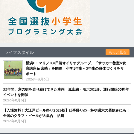
ライフスタイル
もっと見る
横浜F・マリノス×日清オイリオグループ、「サッカー教室&食
育講座 in 宮崎」を開催 小学1年生～3年生の身体づくりをサ
ポート
2026年8月6日
55年間、京の街を走り続けてきた車両 嵐山線・モボ301形、運行開始55周年
イベントを開催
2026年8月6日
【入場無料！大江戸ビール祭り2026秋】仕事帰りの一杯や週末の昼飲みにも！
全国のクラフトビールが大集合｜品川
2026年8月6日