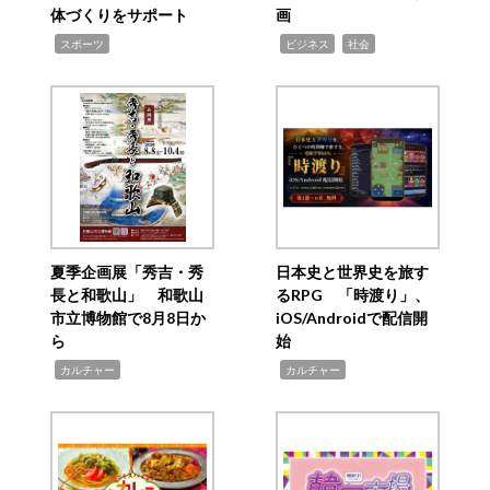
体づくりをサポート
画
,
,
,
スポーツ
ビジネス
社会
夏季企画展「秀吉・秀
日本史と世界史を旅す
長と和歌山」 和歌山
るRPG 「時渡り」、
市立博物館で8月8日か
iOS/Androidで配信開
ら
始
,
,
カルチャー
カルチャー