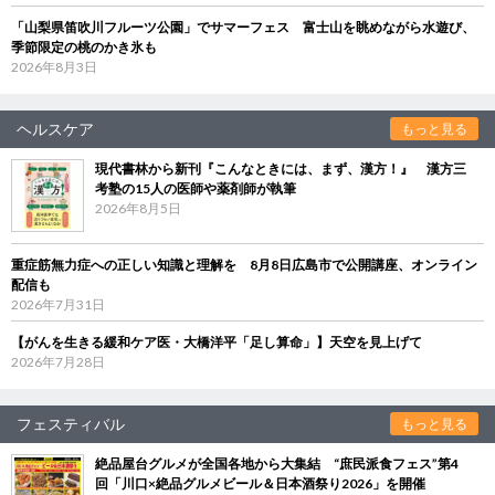
「山梨県笛吹川フルーツ公園」でサマーフェス 富士山を眺めながら水遊び、
季節限定の桃のかき氷も
2026年8月3日
ヘルスケア
もっと見る
現代書林から新刊『こんなときには、まず、漢方！』 漢方三
考塾の15人の医師や薬剤師が執筆
2026年8月5日
重症筋無力症への正しい知識と理解を 8月8日広島市で公開講座、オンライン
配信も
2026年7月31日
【がんを生きる緩和ケア医・大橋洋平「足し算命」】天空を見上げて
2026年7月28日
フェスティバル
もっと見る
絶品屋台グルメが全国各地から大集結 “庶民派食フェス”第4
回「川口×絶品グルメビール＆日本酒祭り2026」を開催