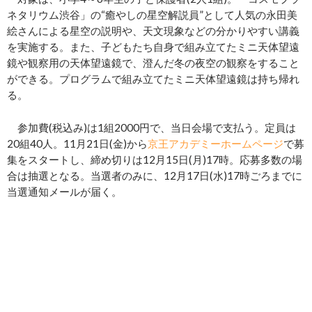
ネタリウム渋谷」の“癒やしの星空解説員”として人気の永田美
絵さんによる星空の説明や、天文現象などの分かりやすい講義
を実施する。また、子どもたち自身で組み立てたミニ天体望遠
鏡や観察用の天体望遠鏡で、澄んだ冬の夜空の観察をすること
ができる。プログラムで組み立てたミニ天体望遠鏡は持ち帰れ
る。
参加費(税込み)は1組2000円で、当日会場で支払う。定員は
20組40人。11月21日(金)から
京王アカデミーホームページ
で募
集をスタートし、締め切りは12月15日(月)17時。応募多数の場
合は抽選となる。当選者のみに、12月17日(水)17時ごろまでに
当選通知メールが届く。