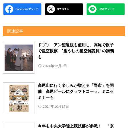
関連記事
ドブソニアン望遠鏡も使用し、高尾で親子
で星空観察 ‟癒やしの星空解説員” の講義
も
2024年12月3日
高尾山に行く楽しみが増える「野市」を開
催 高尾ビールにクラフトコーラ、ミニセ
ミナーも
2024年10月17日
今年も中央大学陸上競技部が参戦！ 「京