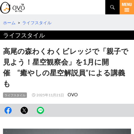
検
索
コ
ン
テ
ホーム
>
ライフスタイル
ン
ライフスタイル
ツ
へ
移
高尾の森わくわくビレッジで「親子で
動
見よう！星空観察会」を1月に開
催 “癒やしの星空解説員”による講義
も
OVO
2025年11月21日
ライフスタイル