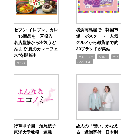
セブン‐イレブン、カレ
横浜高島屋で「韓国市
ー15商品を一斉投入
場」がスタート 人気
名店監修から冷製うど
グルメから雑貨まで約
んまで“夏のカレーフェ
30ブランドが集結
ス”を開催中
,
,
,
カルチャー
グルメ
ライ
フスタイル
,
グルメ
行革甲子園 沼尾波子
故人の「想い」かなえ
東洋大学教授 連載
る 遺贈寄付 日本財