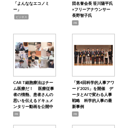
「よんななエコノミ
団名誉会長 笹川陽平氏
ー」
×フリーアナウンサー
長野智子氏
,
ビジネス
PR
CAR T細胞療法はチー
「第4回科学的人事アワ
ム医療だ！ 医療従事
ード2025」を開催 デ
者の情熱、患者さんの
ータとAIで変わる人事
思いを伝えるドキュメ
戦略 科学的人事の最
ンタリー動画を公開中
新事例
PR
PR