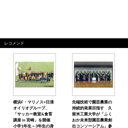
レコメンド
横浜F・マリノス×日清
先端技術で園芸農業の
オイリオグループ、
持続的発展目指す 久
「サッカー教室&食育
留米工業大学が「ふく
講座 in 宮崎」を開催
おか未来型園芸農業創
小学1年生～3年生の身
出コンソーシアム」参