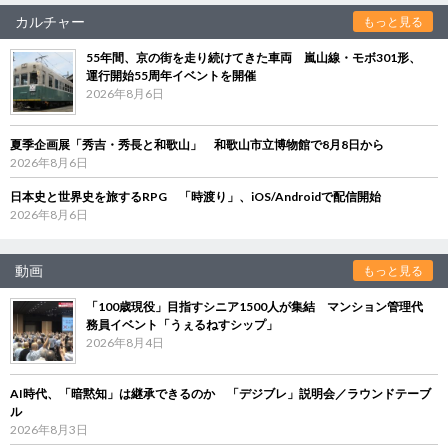
カルチャー
もっと見る
55年間、京の街を走り続けてきた車両 嵐山線・モボ301形、
運行開始55周年イベントを開催
2026年8月6日
夏季企画展「秀吉・秀長と和歌山」 和歌山市立博物館で8月8日から
2026年8月6日
日本史と世界史を旅するRPG 「時渡り」、iOS/Androidで配信開始
2026年8月6日
動画
もっと見る
「100歳現役」目指すシニア1500人が集結 マンション管理代
務員イベント「うぇるねすシップ」
2026年8月4日
AI時代、「暗黙知」は継承できるのか 「デジブレ」説明会／ラウンドテーブ
ル
2026年8月3日