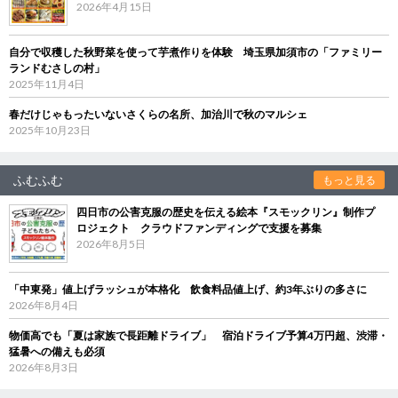
2026年4月15日
自分で収穫した秋野菜を使って芋煮作りを体験 埼玉県加須市の「ファミリー
ランドむさしの村」
2025年11月4日
春だけじゃもったいないさくらの名所、加治川で秋のマルシェ
2025年10月23日
ふむふむ
もっと見る
四日市の公害克服の歴史を伝える絵本『スモックリン』制作プ
ロジェクト クラウドファンディングで支援を募集
2026年8月5日
「中東発」値上げラッシュが本格化 飲食料品値上げ、約3年ぶりの多さに
2026年8月4日
物価高でも「夏は家族で長距離ドライブ」 宿泊ドライブ予算4万円超、渋滞・
猛暑への備えも必須
2026年8月3日