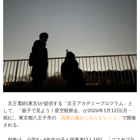
京王電鉄(東京)が提供する「京王アカデミープログラム」と
して、「親子で見よう！星空観察会」が2026年1月12日(月・
祝)に、東京都八王子市の
「高尾の森わくわくビレッジ」
で開催
される。
対象は、小学4～6年生の子と保護者(2人1組)。「コスモプラ