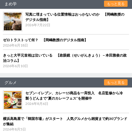
まめ学
もっと見る
写真に埋まっている位置情報はおっかないのか 【岡嶋教授の
デジタル指南】
2026年7月22日
ゼロトラストって何？ 【岡嶋教授のデジタル指南】
2026年6月18日
きっと大平元首相は泣いている 【政眼鏡（せいがんきょう）－本田雅俊の政
治コラム】
2026年6月10日
グルメ
もっと見る
セブン‐イレブン、カレー15商品を一斉投入 名店監修から冷
製うどんまで“夏のカレーフェス”を開催中
2026年8月6日
横浜高島屋で「韓国市場」がスタート 人気グルメから雑貨まで約30ブランド
が集結
2026年8月5日