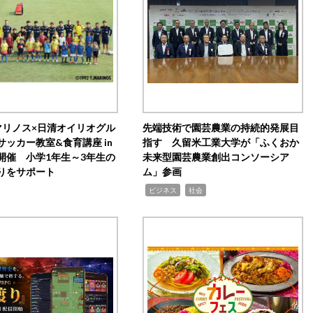
マリノス×日清オイリオグル
先端技術で園芸農業の持続的発展目
サッカー教室&食育講座 in
指す 久留米工業大学が「ふくおか
開催 小学1年生～3年生の
未来型園芸農業創出コンソーシア
りをサポート
ム」参画
,
,
ビジネス
社会