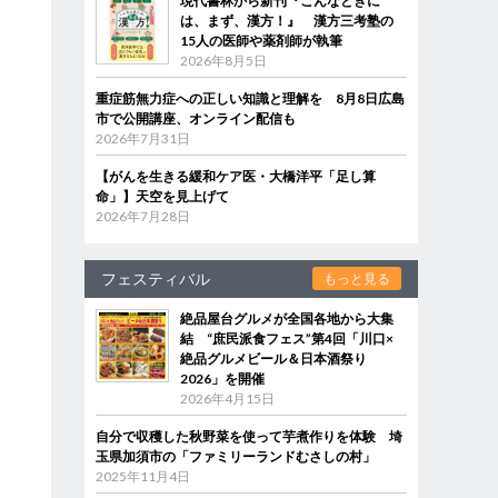
現代書林から新刊『こんなときに
は、まず、漢方！』 漢方三考塾の
15人の医師や薬剤師が執筆
2026年8月5日
重症筋無力症への正しい知識と理解を 8月8日広島
市で公開講座、オンライン配信も
2026年7月31日
【がんを生きる緩和ケア医・大橋洋平「足し算
命」】天空を見上げて
2026年7月28日
フェスティバル
もっと見る
絶品屋台グルメが全国各地から大集
結 “庶民派食フェス”第4回「川口×
絶品グルメビール＆日本酒祭り
2026」を開催
2026年4月15日
自分で収穫した秋野菜を使って芋煮作りを体験 埼
玉県加須市の「ファミリーランドむさしの村」
2025年11月4日