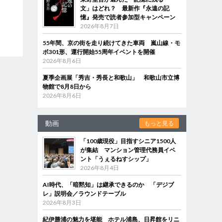
文」はどれ？ 最新作『永遠の記
憶』発売で読者参加型キャンペーン
2026年8月7日
55年間、京の街を走り続けてきた車両 嵐山線・モ
ボ301形、運行開始55周年イベントを開催
2026年8月6日
夏季企画展「秀吉・秀長と和歌山」 和歌山市立博
物館で8月8日から
2026年8月6日
動画
もっと見る
「100歳現役」目指すシニア1500人
が集結 マンション管理代務員イベ
ント「うぇるねすシップ」
2026年8月4日
AI時代、「暗黙知」は継承できるのか 「デジブ
レ」説明会／ラウンドテーブル
2026年8月3日
紀伊勝浦の魅力を堪能 ホテル浦島、日昇館をリニ