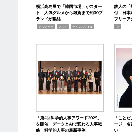
横浜高島屋で「韓国市場」がスター
故人の「
ト 人気グルメから雑貨まで約30ブ
付 日本
ランドが集結
フリーア
,
,
,
カルチャー
グルメ
ライフスタイル
PR
「第4回科学的人事アワード2025」
「ことだ
を開催 データとAIで変わる人事戦
ージ 名
略 科学的人事の最新事例
い