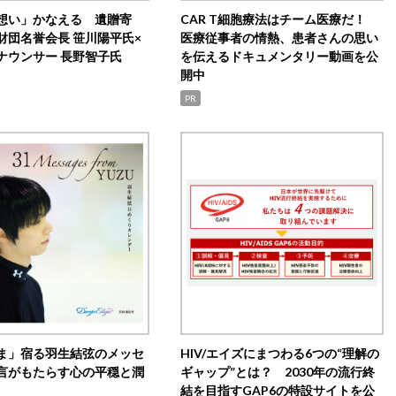
想い」かなえる 遺贈寄
CAR T細胞療法はチーム医療だ！
財団名誉会長 笹川陽平氏×
医療従事者の情熱、患者さんの思い
ナウンサー 長野智子氏
を伝えるドキュメンタリー動画を公
開中
PR
ま」宿る羽生結弦のメッセ
HIV/エイズにまつわる6つの“理解の
言がもたらす心の平穏と潤
ギャップ”とは？ 2030年の流行終
結を目指すGAP6の特設サイトを公