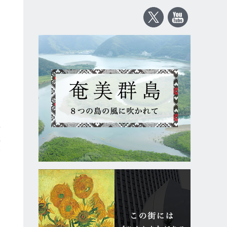
飾
長
て