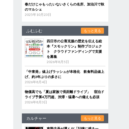
春だけじゃもったいないさくらの名所、加治川で秋
のマルシェ
2025年10月23日
ふむふむ
もっと見る
四日市の公害克服の歴史を伝える絵
本『スモックリン』制作プロジェク
ト クラウドファンディングで支援
を募集
2026年8月5日
「中東発」値上げラッシュが本格化 飲食料品値上
げ、約3年ぶりの多さに
2026年8月4日
物価高でも「夏は家族で長距離ドライブ」 宿泊ド
ライブ予算4万円超、渋滞・猛暑への備えも必須
2026年8月3日
カルチャー
もっと見る
東野圭吾が選んだ「記憶に残る一