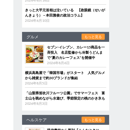
2026年6月18日
きっと大平元首相は泣いている 【政眼鏡（せいが
んきょう）－本田雅俊の政治コラム】
2026年6月10日
グルメ
もっと見る
セブン‐イレブン、カレー15商品を一
斉投入 名店監修から冷製うどんま
で“夏のカレーフェス”を開催中
2026年8月6日
横浜高島屋で「韓国市場」がスタート 人気グルメ
から雑貨まで約30ブランドが集結
2026年8月5日
「山梨県笛吹川フルーツ公園」でサマーフェス 富
士山を眺めながら水遊び、季節限定の桃のかき氷も
2026年8月3日
ヘルスケア
もっと見る