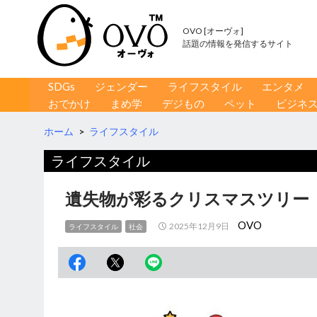
OVO [オーヴォ]
話題の情報を発信するサイト
コンテンツへ移動
検
SDGs
ジェンダー
ライフスタイル
エンタメ
索
おでかけ
まめ学
デジもの
ペット
ビジネ
ホーム
>
ライフスタイル
ライフスタイル
遺失物が彩るクリスマスツリー
OVO
2025年12月9日
ライフスタイル
社会