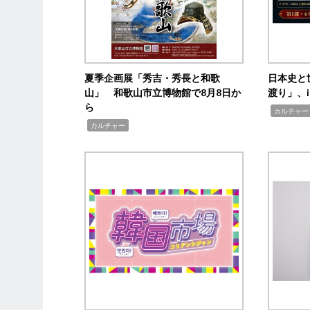
夏季企画展「秀吉・秀長と和歌
日本史と
山」 和歌山市立博物館で8月8日か
渡り」、i
ら
,
カルチャー
,
カルチャー