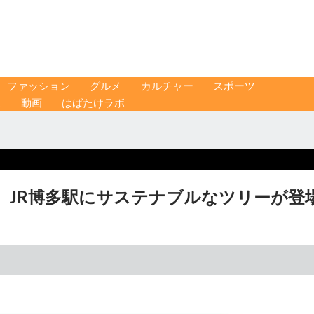
ファッション
グルメ
カルチャー
スポーツ
ス
動画
はばたけラボ
 JR博多駅にサステナブルなツリーが登