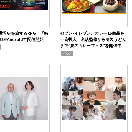
世界史を旅するRPG 「時
セブン‐イレブン、カレー15商品を
OS/Androidで配信開始
一斉投入 名店監修から冷製うどん
まで“夏のカレーフェス”を開催中
,
グルメ