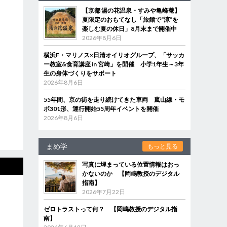
【京都 湯の花温泉・すみや亀峰菴】
夏限定のおもてなし「旅館で“涼”を
楽しむ夏の休日」8月末まで開催中
2026年8月6日
横浜F・マリノス×日清オイリオグループ、「サッカ
ー教室&食育講座 in 宮崎」を開催 小学1年生～3年
生の身体づくりをサポート
2026年8月6日
55年間、京の街を走り続けてきた車両 嵐山線・モ
ボ301形、運行開始55周年イベントを開催
2026年8月6日
まめ学
もっと見る
写真に埋まっている位置情報はおっ
かないのか 【岡嶋教授のデジタル
指南】
2026年7月22日
ゼロトラストって何？ 【岡嶋教授のデジタル指
南】