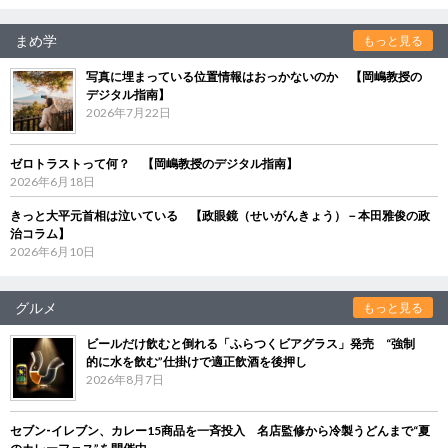
まめ学
もっと見る
写真に埋まっている位置情報はおっかないのか 【岡嶋教授の
デジタル指南】
2026年7月22日
ゼロトラストって何？ 【岡嶋教授のデジタル指南】
2026年6月18日
きっと大平元首相は泣いている 【政眼鏡（せいがんきょう）－本田雅俊の政
治コラム】
2026年6月10日
グルメ
もっと見る
ビールだけ飲むと倒れる「ふらつくビアグラス」発売 “強制
的に水を飲む”仕掛けで適正飲酒を後押し
2026年8月7日
セブン‐イレブン、カレー15商品を一斉投入 名店監修から冷製うどんまで“夏