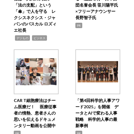
「法の支配」という
団名誉会長 笹川陽平氏
「傘」で人を守る レ
×フリーアナウンサー
クシスネクシス・ジャ
長野智子氏
パンのパスカル ロズィ
PR
エ社長
,
,
デジもの
ビジネス
CAR T細胞療法はチー
「第4回科学的人事アワ
ム医療だ！ 医療従事
ード2025」を開催 デ
者の情熱、患者さんの
ータとAIで変わる人事
思いを伝えるドキュメ
戦略 科学的人事の最
ンタリー動画を公開中
新事例
PR
PR