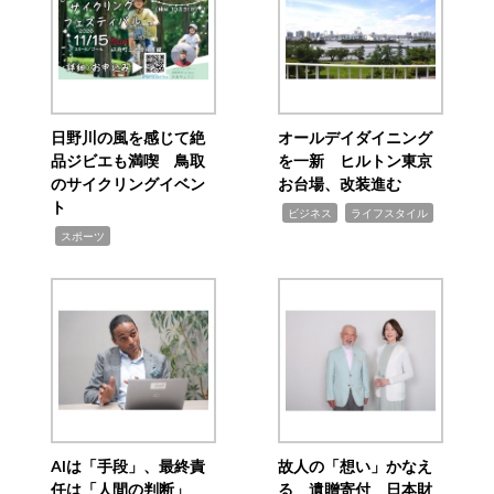
日野川の風を感じて絶
オールデイダイニング
品ジビエも満喫 鳥取
を一新 ヒルトン東京
のサイクリングイベン
お台場、改装進む
ト
,
,
ビジネス
ライフスタイル
,
スポーツ
AIは「手段」、最終責
故人の「想い」かなえ
任は「人間の判断」
る 遺贈寄付 日本財