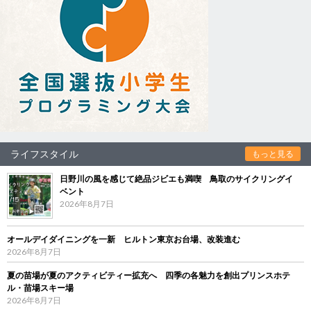
ライフスタイル
もっと見る
日野川の風を感じて絶品ジビエも満喫 鳥取のサイクリングイ
ベント
2026年8月7日
オールデイダイニングを一新 ヒルトン東京お台場、改装進む
2026年8月7日
夏の苗場が夏のアクティビティー拡充へ 四季の各魅力を創出プリンスホテ
ル・苗場スキー場
2026年8月7日