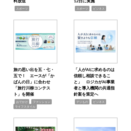
料放送
12日に実施
,
,
,
スポーツ
スポーツ
ビジネス
旅の思い出を五・七・
「人がAIに求めるのは
五で！ エースが「か
信頼し相談できるこ
ばんの日」に合わせ
と」 ロジカがAI事業
「旅行川柳コンテス
者と導入機関の共通指
ト」を開催
針案を策定へ
,
,
,
,
,
おでかけ
ファッション
デジもの
ビジネス
ライフスタイル