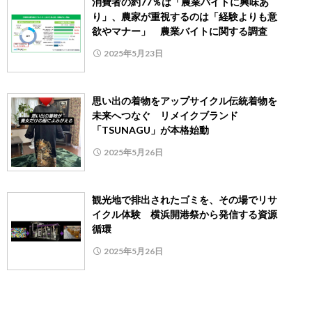
消費者の約77％は「農業バイトに興味あ
り」、農家が重視するのは「経験よりも意
欲やマナー」 農業バイトに関する調査
2025年5月23日
思い出の着物をアップサイクル伝統着物を
未来へつなぐ リメイクブランド
「TSUNAGU」が本格始動
2025年5月26日
観光地で排出されたゴミを、その場でリサ
イクル体験 横浜開港祭から発信する資源
循環
2025年5月26日