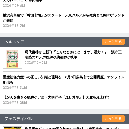
のカレーフェス”を開催中
2026年8月6日
横浜高島屋で「韓国市場」がスタート 人気グルメから雑貨まで約30ブランド
が集結
2026年8月5日
ヘルスケア
もっと見る
現代書林から新刊『こんなときには、まず、漢方！』 漢方三
考塾の15人の医師や薬剤師が執筆
2026年8月5日
重症筋無力症への正しい知識と理解を 8月8日広島市で公開講座、オンライン
配信も
2026年7月31日
【がんを生きる緩和ケア医・大橋洋平「足し算命」】天空を見上げて
2026年7月28日
フェスティバル
もっと見る
絶品屋台グルメが全国各地から大集結 “庶民派食フェス”第4