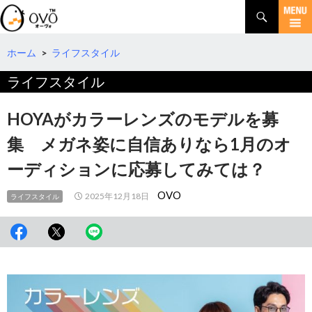
検
索
コ
ン
テ
ホーム
>
ライフスタイル
ン
ライフスタイル
ツ
へ
移
HOYAがカラーレンズのモデルを募
動
集 メガネ姿に自信ありなら1月のオ
ーディションに応募してみては？
OVO
2025年12月18日
ライフスタイル