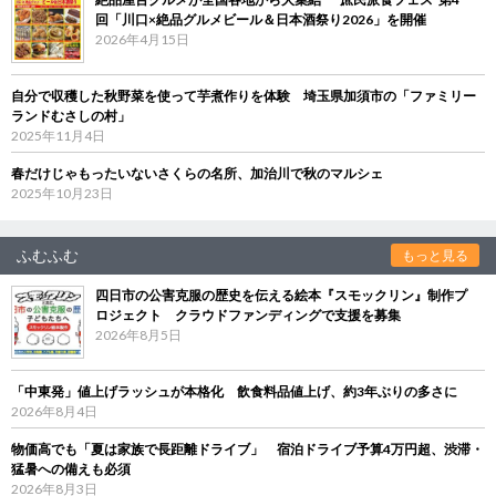
回「川口×絶品グルメビール＆日本酒祭り2026」を開催
2026年4月15日
自分で収穫した秋野菜を使って芋煮作りを体験 埼玉県加須市の「ファミリー
ランドむさしの村」
2025年11月4日
春だけじゃもったいないさくらの名所、加治川で秋のマルシェ
2025年10月23日
ふむふむ
もっと見る
四日市の公害克服の歴史を伝える絵本『スモックリン』制作プ
ロジェクト クラウドファンディングで支援を募集
2026年8月5日
「中東発」値上げラッシュが本格化 飲食料品値上げ、約3年ぶりの多さに
2026年8月4日
物価高でも「夏は家族で長距離ドライブ」 宿泊ドライブ予算4万円超、渋滞・
猛暑への備えも必須
2026年8月3日