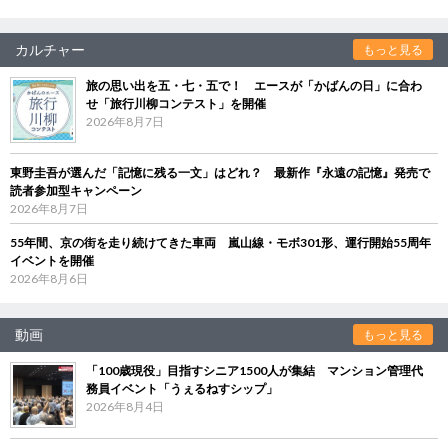
カルチャー
もっと見る
旅の思い出を五・七・五で！ エースが「かばんの日」に合わ
せ「旅行川柳コンテスト」を開催
2026年8月7日
東野圭吾が選んだ「記憶に残る一文」はどれ？ 最新作『永遠の記憶』発売で
読者参加型キャンペーン
2026年8月7日
55年間、京の街を走り続けてきた車両 嵐山線・モボ301形、運行開始55周年
イベントを開催
2026年8月6日
動画
もっと見る
「100歳現役」目指すシニア1500人が集結 マンション管理代
務員イベント「うぇるねすシップ」
2026年8月4日