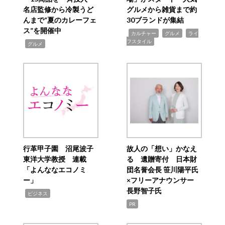
名店監修から冷製うど
グルメから雑貨まで約
んまで“夏のカレーフェ
30ブランドが集結
ス”を開催中
,
,
,
カルチャー
グルメ
ライ
フスタイル
,
グルメ
行革甲子園 沼尾波子
故人の「想い」かなえ
東洋大学教授 連載
る 遺贈寄付 日本財
「よんななエコノミ
団名誉会長 笹川陽平氏
ー」
×フリーアナウンサー
長野智子氏
,
ビジネス
PR