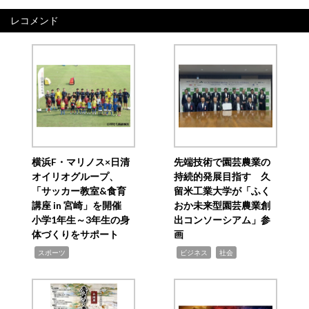
レコメンド
横浜F・マリノス×日清
先端技術で園芸農業の
オイリオグループ、
持続的発展目指す 久
「サッカー教室&食育
留米工業大学が「ふく
講座 in 宮崎」を開催
おか未来型園芸農業創
小学1年生～3年生の身
出コンソーシアム」参
体づくりをサポート
画
,
,
,
スポーツ
ビジネス
社会