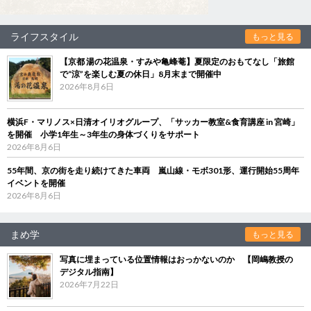
ライフスタイル
もっと見る
【京都 湯の花温泉・すみや亀峰菴】夏限定のおもてなし「旅館
で“涼”を楽しむ夏の休日」8月末まで開催中
2026年8月6日
横浜F・マリノス×日清オイリオグループ、「サッカー教室&食育講座 in 宮崎」
を開催 小学1年生～3年生の身体づくりをサポート
2026年8月6日
55年間、京の街を走り続けてきた車両 嵐山線・モボ301形、運行開始55周年
イベントを開催
2026年8月6日
まめ学
もっと見る
写真に埋まっている位置情報はおっかないのか 【岡嶋教授の
デジタル指南】
2026年7月22日