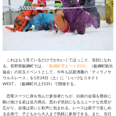
これはもう見ているだけでかわいくてほっこり、笑顔になれ
る。長野県飯綱町では、
「飯綱町雪まつり2026」
（飯綱町観光
協会）の目玉イベントとして、今年も話題沸騰の「ティラノサ
ウルスレース」を1月24日（土）に「いいづなコネクト
WEST」（飯綱町川上1535）で開催する。
恐竜スーツに身を包んだ参加者たちが、白銀の会場を懸命に
駆け抜ける姿は迫力満点。思わず笑顔になるユニークな光景が
広がり、会場は笑いと歓声に包まれる。レースは親子で楽しめ
る企画で、子どもから大人まで気軽に参加できる。また、当日