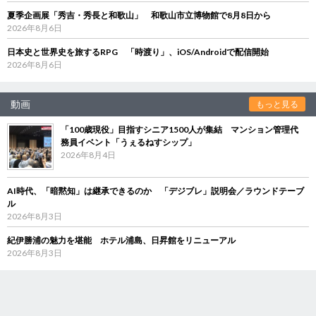
夏季企画展「秀吉・秀長と和歌山」 和歌山市立博物館で8月8日から
2026年8月6日
日本史と世界史を旅するRPG 「時渡り」、iOS/Androidで配信開始
2026年8月6日
動画
もっと見る
「100歳現役」目指すシニア1500人が集結 マンション管理代
務員イベント「うぇるねすシップ」
2026年8月4日
AI時代、「暗黙知」は継承できるのか 「デジブレ」説明会／ラウンドテーブ
ル
2026年8月3日
紀伊勝浦の魅力を堪能 ホテル浦島、日昇館をリニューアル
2026年8月3日