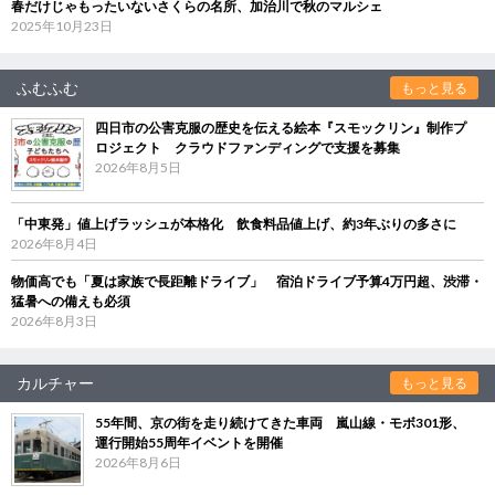
春だけじゃもったいないさくらの名所、加治川で秋のマルシェ
2025年10月23日
ふむふむ
もっと見る
四日市の公害克服の歴史を伝える絵本『スモックリン』制作プ
ロジェクト クラウドファンディングで支援を募集
2026年8月5日
「中東発」値上げラッシュが本格化 飲食料品値上げ、約3年ぶりの多さに
2026年8月4日
物価高でも「夏は家族で長距離ドライブ」 宿泊ドライブ予算4万円超、渋滞・
猛暑への備えも必須
2026年8月3日
カルチャー
もっと見る
55年間、京の街を走り続けてきた車両 嵐山線・モボ301形、
運行開始55周年イベントを開催
2026年8月6日