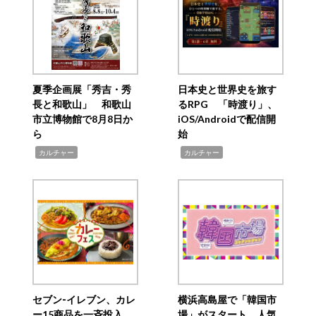
夏季企画展「秀吉・秀
日本史と世界史を旅す
長と和歌山」 和歌山
るRPG 「時渡り」、
市立博物館で8月8日か
iOS/Androidで配信開
ら
始
,
,
カルチャー
カルチャー
セブン‐イレブン、カレ
横浜高島屋で「韓国市
ー15商品を一斉投入
場」がスタート 人気