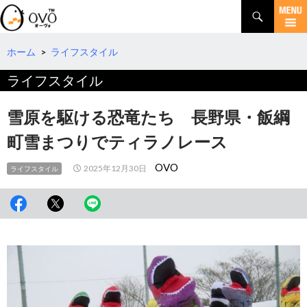
検
索
コ
ン
テ
ホーム
>
ライフスタイル
ン
ライフスタイル
ツ
へ
移
雪原を駆ける恐竜たち 長野県・飯綱
動
町雪まつりでティラノレース
OVO
2025年12月30日
ライフスタイル