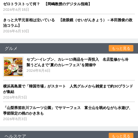
ゼロトラストって何？ 【岡嶋教授のデジタル指南】
2026年6月18日
きっと大平元首相は泣いている 【政眼鏡（せいがんきょう）－本田雅俊の政
治コラム】
2026年6月10日
グルメ
もっと見る
セブン‐イレブン、カレー15商品を一斉投入 名店監修から冷
製うどんまで“夏のカレーフェス”を開催中
2026年8月6日
横浜高島屋で「韓国市場」がスタート 人気グルメから雑貨まで約30ブランド
が集結
2026年8月5日
「山梨県笛吹川フルーツ公園」でサマーフェス 富士山を眺めながら水遊び、
季節限定の桃のかき氷も
2026年8月3日
ヘルスケア
もっと見る