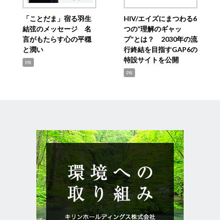
「ことだま」宿る羽生
HIV/エイズにまつわる6
結弦のメッセージ 名
つの“理解のギャッ
言がもたらす心の平穏
プ”とは？ 2030年の流
と潤い
行終結を目指すGAP6の
特設サイトを公開
PR
PR