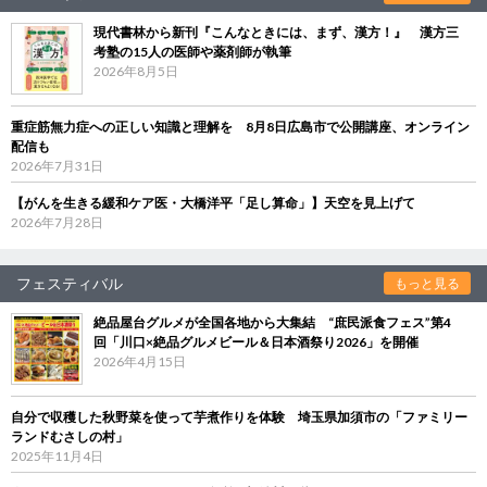
現代書林から新刊『こんなときには、まず、漢方！』 漢方三
考塾の15人の医師や薬剤師が執筆
2026年8月5日
重症筋無力症への正しい知識と理解を 8月8日広島市で公開講座、オンライン
配信も
2026年7月31日
【がんを生きる緩和ケア医・大橋洋平「足し算命」】天空を見上げて
2026年7月28日
フェスティバル
もっと見る
絶品屋台グルメが全国各地から大集結 “庶民派食フェス”第4
回「川口×絶品グルメビール＆日本酒祭り2026」を開催
2026年4月15日
自分で収穫した秋野菜を使って芋煮作りを体験 埼玉県加須市の「ファミリー
ランドむさしの村」
2025年11月4日