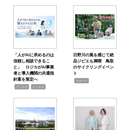
「人がAIに求めるのは
日野川の風を感じて絶
信頼し相談できるこ
品ジビエも満喫 鳥取
と」 ロジカがAI事業
のサイクリングイベン
者と導入機関の共通指
ト
針案を策定へ
,
スポーツ
,
,
デジもの
ビジネス