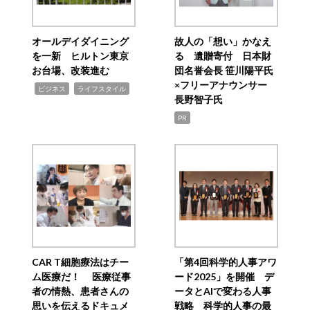
オールデイダイニング
故人の「想い」かなえ
を一新 ヒルトン東京
る 遺贈寄付 日本財
お台場、改装進む
団名誉会長 笹川陽平氏
×フリーアナウンサー
,
,
ビジネス
ライフスタイル
長野智子氏
PR
CAR T細胞療法はチー
「第4回科学的人事アワ
ム医療だ！ 医療従事
ード2025」を開催 デ
者の情熱、患者さんの
ータとAIで変わる人事
思いを伝えるドキュメ
戦略 科学的人事の最