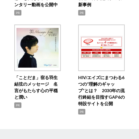
ンタリー動画を公開中
新事例
PR
PR
「ことだま」宿る羽生
HIV/エイズにまつわる6
結弦のメッセージ 名
つの“理解のギャッ
言がもたらす心の平穏
プ”とは？ 2030年の流
と潤い
行終結を目指すGAP6の
特設サイトを公開
PR
PR