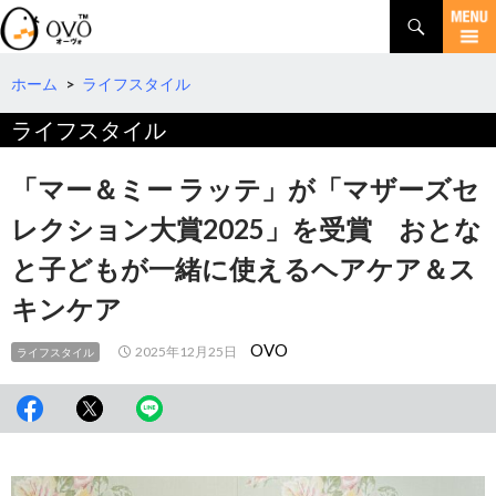
検
索
コ
ン
テ
ホーム
>
ライフスタイル
ン
ライフスタイル
ツ
へ
移
「マー＆ミー ラッテ」が「マザーズセ
動
レクション大賞2025」を受賞 おとな
と子どもが一緒に使えるヘアケア＆ス
キンケア
OVO
2025年12月25日
ライフスタイル