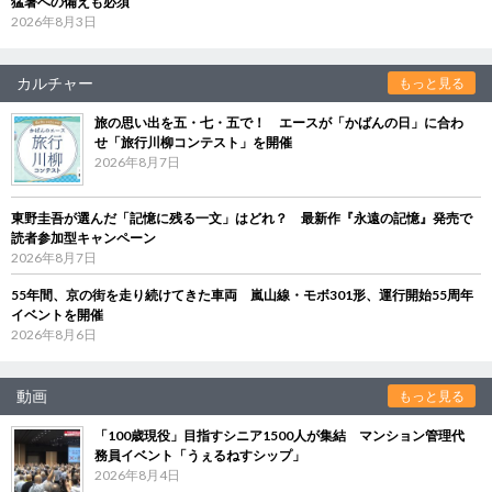
猛暑への備えも必須
2026年8月3日
カルチャー
もっと見る
旅の思い出を五・七・五で！ エースが「かばんの日」に合わ
せ「旅行川柳コンテスト」を開催
2026年8月7日
東野圭吾が選んだ「記憶に残る一文」はどれ？ 最新作『永遠の記憶』発売で
読者参加型キャンペーン
2026年8月7日
55年間、京の街を走り続けてきた車両 嵐山線・モボ301形、運行開始55周年
イベントを開催
2026年8月6日
動画
もっと見る
「100歳現役」目指すシニア1500人が集結 マンション管理代
務員イベント「うぇるねすシップ」
2026年8月4日