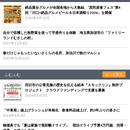
絶品屋台グルメが全国各地から大集結 “庶民派食フェス”第4
回「川口×絶品グルメビール＆日本酒祭り2026」を開催
2026年4月15日
自分で収穫した秋野菜を使って芋煮作りを体験 埼玉県加須市の「ファミリー
ランドむさしの村」
2025年11月4日
春だけじゃもったいないさくらの名所、加治川で秋のマルシェ
2025年10月23日
ふむふむ
もっと見る
四日市の公害克服の歴史を伝える絵本『スモックリン』制作プ
ロジェクト クラウドファンディングで支援を募集
2026年8月5日
「中東発」値上げラッシュが本格化 飲食料品値上げ、約3年ぶりの多さに
2026年8月4日
物価高でも「夏は家族で長距離ドライブ」 宿泊ドライブ予算4万円超、渋滞・