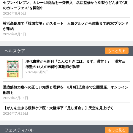
セブン‐イレブン、カレー15商品を一斉投入 名店監修から冷製うどんまで“夏
のカレーフェス”を開催中
2026年8月6日
横浜高島屋で「韓国市場」がスタート 人気グルメから雑貨まで約30ブランド
が集結
2026年8月5日
ヘルスケア
もっと見る
現代書林から新刊『こんなときには、まず、漢方！』 漢方三
考塾の15人の医師や薬剤師が執筆
2026年8月5日
重症筋無力症への正しい知識と理解を 8月8日広島市で公開講座、オンライン
配信も
2026年7月31日
【がんを生きる緩和ケア医・大橋洋平「足し算命」】天空を見上げて
2026年7月28日
フェスティバル
もっと見る