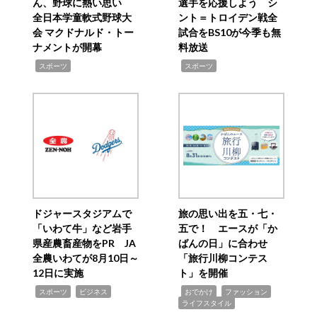
ん、野球に熱い思い
選手を応援しよう シ
全日本学童軟式野球大
ント＝トロイデン戦全
会 マクドナルド・トー
試合をBS10が今季も無
ナメントが開幕
料放送
,
,
スポーツ
スポーツ
ドジャースタジアムで
旅の思い出を五・七・
「いわて牛」など岩手
五で！ エースが「か
県産農畜産物をPR JA
ばんの日」に合わせ
全農いわてが8月10日～
「旅行川柳コンテス
12日に実施
ト」を開催
,
,
,
,
,
スポーツ
ビジネス
おでかけ
ファッション
ライフスタイル