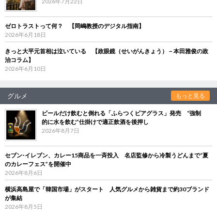
2026年7月22日
ゼロトラストって何？ 【岡嶋教授のデジタル指南】
2026年6月18日
きっと大平元首相は泣いている 【政眼鏡（せいがんきょう）－本田雅俊の政
治コラム】
2026年6月10日
グルメ
もっと見る
ビールだけ飲むと倒れる「ふらつくビアグラス」発売 “強制
的に水を飲む”仕掛けで適正飲酒を後押し
2026年8月7日
セブン‐イレブン、カレー15商品を一斉投入 名店監修から冷製うどんまで“夏
のカレーフェス”を開催中
2026年8月6日
横浜高島屋で「韓国市場」がスタート 人気グルメから雑貨まで約30ブランド
が集結
2026年8月5日