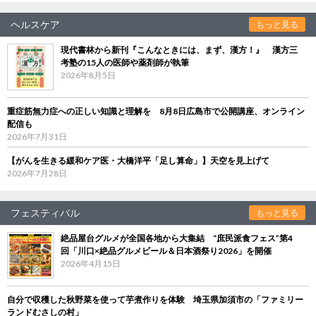
ヘルスケア
もっと見る
現代書林から新刊『こんなときには、まず、漢方！』 漢方三
考塾の15人の医師や薬剤師が執筆
2026年8月5日
重症筋無力症への正しい知識と理解を 8月8日広島市で公開講座、オンライン
配信も
2026年7月31日
【がんを生きる緩和ケア医・大橋洋平「足し算命」】天空を見上げて
2026年7月28日
フェスティバル
もっと見る
絶品屋台グルメが全国各地から大集結 “庶民派食フェス”第4
回「川口×絶品グルメビール＆日本酒祭り2026」を開催
2026年4月15日
自分で収穫した秋野菜を使って芋煮作りを体験 埼玉県加須市の「ファミリー
ランドむさしの村」