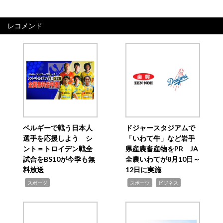
レコメンド
ベルギーで戦う日本人
ドジャースタジアムで
選手を応援しよう シ
「いわて牛」など岩手
ント＝トロイデン戦全
県産農畜産物をPR JA
試合をBS10が今季も無
全農いわてが8月10日～
料放送
12日に実施
,
,
,
スポーツ
スポーツ
ビジネス