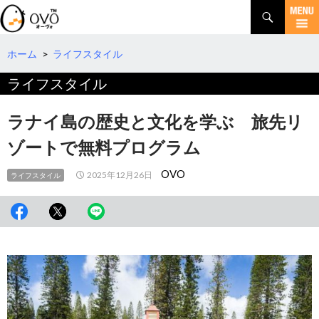
検
索
コ
ン
テ
ホーム
>
ライフスタイル
ン
ライフスタイル
ツ
へ
移
ラナイ島の歴史と文化を学ぶ 旅先リ
動
ゾートで無料プログラム
OVO
2025年12月26日
ライフスタイル