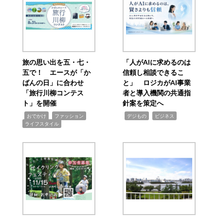
旅の思い出を五・七・
「人がAIに求めるのは
五で！ エースが「か
信頼し相談できるこ
ばんの日」に合わせ
と」 ロジカがAI事業
「旅行川柳コンテス
者と導入機関の共通指
ト」を開催
針案を策定へ
,
,
,
,
,
おでかけ
ファッション
デジもの
ビジネス
ライフスタイル