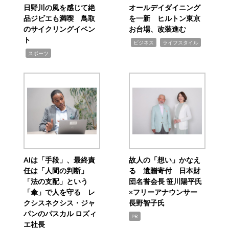
日野川の風を感じて絶
オールデイダイニング
品ジビエも満喫 鳥取
を一新 ヒルトン東京
のサイクリングイベン
お台場、改装進む
ト
,
,
ビジネス
ライフスタイル
,
スポーツ
AIは「手段」、最終責
故人の「想い」かなえ
任は「人間の判断」
る 遺贈寄付 日本財
「法の支配」という
団名誉会長 笹川陽平氏
「傘」で人を守る レ
×フリーアナウンサー
クシスネクシス・ジャ
長野智子氏
パンのパスカル ロズィ
PR
エ社長