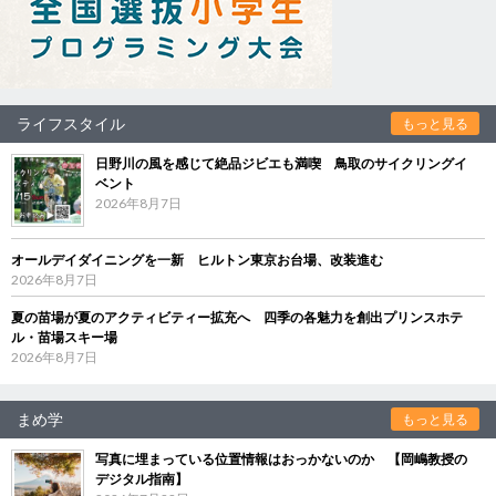
ライフスタイル
もっと見る
日野川の風を感じて絶品ジビエも満喫 鳥取のサイクリングイ
ベント
2026年8月7日
オールデイダイニングを一新 ヒルトン東京お台場、改装進む
2026年8月7日
夏の苗場が夏のアクティビティー拡充へ 四季の各魅力を創出プリンスホテ
ル・苗場スキー場
2026年8月7日
まめ学
もっと見る
写真に埋まっている位置情報はおっかないのか 【岡嶋教授の
デジタル指南】