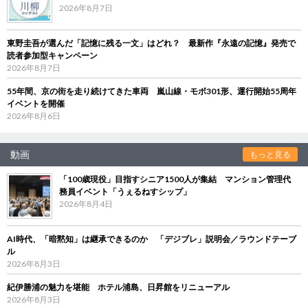
2026年8月7日
東野圭吾が選んだ「記憶に残る一文」はどれ？ 最新作『永遠の記憶』発売で
読者参加型キャンペーン
2026年8月7日
55年間、京の街を走り続けてきた車両 嵐山線・モボ301形、運行開始55周年
イベントを開催
2026年8月6日
動画
もっと見る
「100歳現役」目指すシニア1500人が集結 マンション管理代
務員イベント「うぇるねすシップ」
2026年8月4日
AI時代、「暗黙知」は継承できるのか 「デジブレ」説明会／ラウンドテーブ
ル
2026年8月3日
紀伊勝浦の魅力を堪能 ホテル浦島、日昇館をリニューアル
2026年8月3日