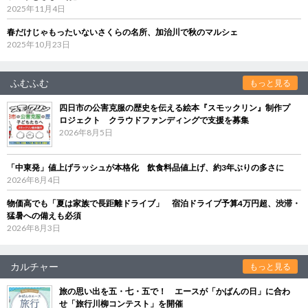
2025年11月4日
春だけじゃもったいないさくらの名所、加治川で秋のマルシェ
2025年10月23日
ふむふむ
もっと見る
四日市の公害克服の歴史を伝える絵本『スモックリン』制作プ
ロジェクト クラウドファンディングで支援を募集
2026年8月5日
「中東発」値上げラッシュが本格化 飲食料品値上げ、約3年ぶりの多さに
2026年8月4日
物価高でも「夏は家族で長距離ドライブ」 宿泊ドライブ予算4万円超、渋滞・
猛暑への備えも必須
2026年8月3日
カルチャー
もっと見る
旅の思い出を五・七・五で！ エースが「かばんの日」に合わ
せ「旅行川柳コンテスト」を開催