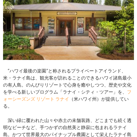
“ハワイ最後の楽園”と称されるプライベートアイランド、
米・ラナイ島は、観光客が訪れることのできるハワイ諸島最小
の有人島。のんびりリゾートで心身を癒やしつつ、歴史や文化
を学べる新しいプログラム「ラナイ・シティ・ツアー」を、
フ
ォーシーズンズ リゾート ラナイ
（米ハワイ州）が提供してい
る。
深い緑に覆われた山々や赤土の未舗装路、どこまでも続く透
明なビーチなど、手つかずの自然美と静寂に包まれるラナイ
島。かつて世界最大のパイナップル農園として栄えたラナイ島