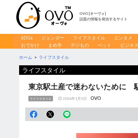
OVO [オーヴォ]
話題の情報を発信するサイト
コンテンツへ移動
検
SDGs
ジェンダー
ライフスタイル
エンタメ
索
おでかけ
まめ学
デジもの
ペット
ビジネ
ホーム
>
ライフスタイル
ライフスタイル
東京駅土産で迷わないために 
OVO
2026年1月5日
ライフスタイル