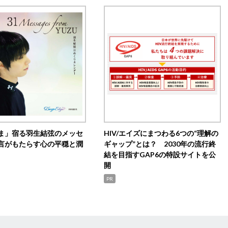
ま」宿る羽生結弦のメッセ
HIV/エイズにまつわる6つの“理解の
言がもたらす心の平穏と潤
ギャップ”とは？ 2030年の流行終
結を目指すGAP6の特設サイトを公
開
PR