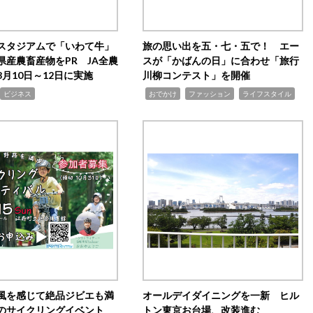
スタジアムで「いわて牛」
旅の思い出を五・七・五で！ エー
県産農畜産物をPR JA全農
スが「かばんの日」に合わせ「旅行
月10日～12日に実施
川柳コンテスト」を開催
,
,
,
ビジネス
おでかけ
ファッション
ライフスタイル
風を感じて絶品ジビエも満
オールデイダイニングを一新 ヒル
のサイクリングイベント
トン東京お台場、改装進む