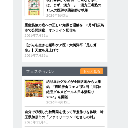
は、まず、漢方！』 漢方三考塾の
15人の医師や薬剤師が執筆
2026年8月5日
重症筋無力症への正しい知識と理解を 8月8日広島
市で公開講座、オンライン配信も
2026年7月31日
【がんを生きる緩和ケア医・大橋洋平「足し算
命」】天空を見上げて
2026年7月28日
フェスティバル
もっと見る
絶品屋台グルメが全国各地から大集
結 “庶民派食フェス”第4回「川口×
絶品グルメビール＆日本酒祭り
2026」を開催
2026年4月15日
自分で収穫した秋野菜を使って芋煮作りを体験 埼
玉県加須市の「ファミリーランドむさしの村」
2025年11月4日