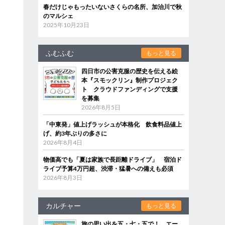
春だけじゃもったいないさくらの名所、加治川で秋
のマルシェ
2025年10月23日
ふむふむ
もっと見る
四日市の公害克服の歴史を伝える絵
本『スモックリン』制作プロジェク
ト クラウドファンディングで支援
を募集
2026年8月5日
「中東発」値上げラッシュが本格化 飲食料品値上
げ、約3年ぶりの多さに
2026年8月4日
物価高でも「夏は家族で長距離ドライブ」 宿泊ド
ライブ予算4万円超、渋滞・猛暑への備えも必須
2026年8月3日
カルチャー
もっと見る
旅の思い出を五・七・五で！ エー