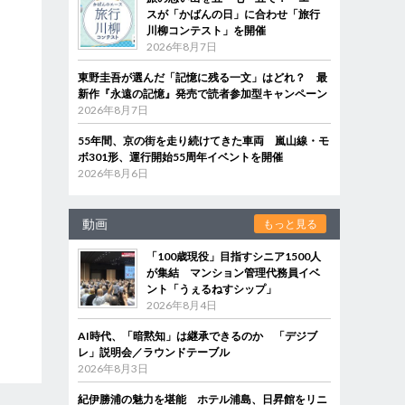
スが「かばんの日」に合わせ「旅行
川柳コンテスト」を開催
2026年8月7日
東野圭吾が選んだ「記憶に残る一文」はどれ？ 最
新作『永遠の記憶』発売で読者参加型キャンペーン
2026年8月7日
55年間、京の街を走り続けてきた車両 嵐山線・モ
ボ301形、運行開始55周年イベントを開催
2026年8月6日
動画
もっと見る
「100歳現役」目指すシニア1500人
が集結 マンション管理代務員イベ
ント「うぇるねすシップ」
2026年8月4日
AI時代、「暗黙知」は継承できるのか 「デジブ
レ」説明会／ラウンドテーブル
2026年8月3日
紀伊勝浦の魅力を堪能 ホテル浦島、日昇館をリニ