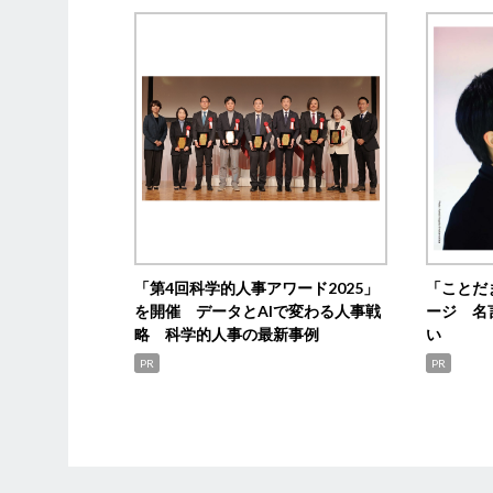
「第4回科学的人事アワード2025」
「ことだ
を開催 データとAIで変わる人事戦
ージ 名
略 科学的人事の最新事例
い
PR
PR