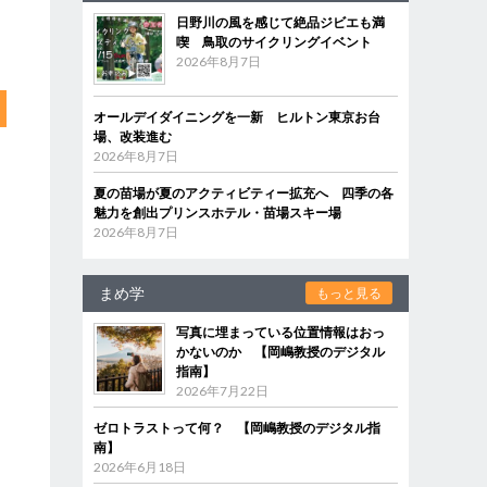
日野川の風を感じて絶品ジビエも満
喫 鳥取のサイクリングイベント
2026年8月7日
オールデイダイニングを一新 ヒルトン東京お台
場、改装進む
2026年8月7日
夏の苗場が夏のアクティビティー拡充へ 四季の各
魅力を創出プリンスホテル・苗場スキー場
2026年8月7日
まめ学
もっと見る
写真に埋まっている位置情報はおっ
かないのか 【岡嶋教授のデジタル
指南】
2026年7月22日
ゼロトラストって何？ 【岡嶋教授のデジタル指
南】
2026年6月18日