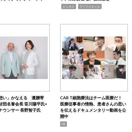
,
,
ビジネス
ライフスタイル
想い」かなえる 遺贈寄
CAR T細胞療法はチーム医療だ！
財団名誉会長 笹川陽平氏×
医療従事者の情熱、患者さんの思い
ナウンサー 長野智子氏
を伝えるドキュメンタリー動画を公
開中
PR