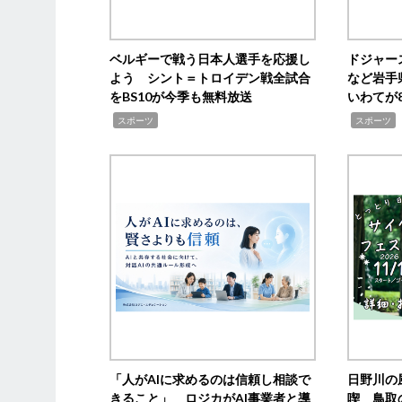
ベルギーで戦う日本人選手を応援し
ドジャー
よう シント＝トロイデン戦全試合
など岩手
をBS10が今季も無料放送
いわてが8
,
,
,
スポーツ
スポーツ
「人がAIに求めるのは信頼し相談で
日野川の
きること」 ロジカがAI事業者と導
喫 鳥取