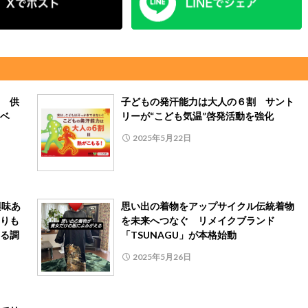
 供
子どもの発汗能力は大人の６割 サント
ベ
リーが“こども気温”啓発活動を強化
2025年5月22日
興味あ
思い出の着物をアップサイクル伝統着物
りも
を未来へつなぐ リメイクブランド
る調
「TSUNAGU」が本格始動
2025年5月26日