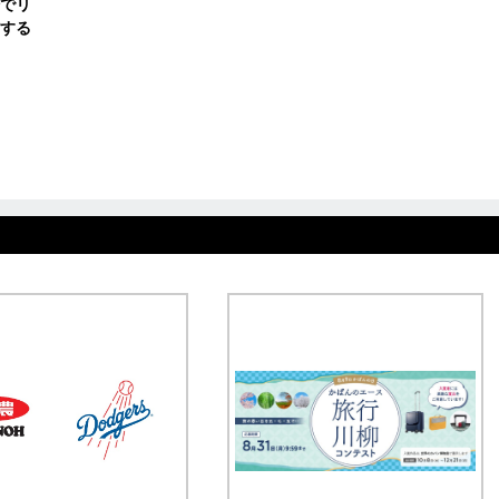
でリ
する