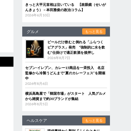
きっと大平元首相は泣いている 【政眼鏡（せいが
んきょう）－本田雅俊の政治コラム】
2026年6月10日
グルメ
もっと見る
ビールだけ飲むと倒れる「ふらつく
ビアグラス」発売 “強制的に水を飲
む”仕掛けで適正飲酒を後押し
2026年8月7日
セブン‐イレブン、カレー15商品を一斉投入 名店
監修から冷製うどんまで“夏のカレーフェス”を開催
中
2026年8月6日
横浜高島屋で「韓国市場」がスタート 人気グルメ
から雑貨まで約30ブランドが集結
2026年8月5日
ヘルスケア
もっと見る
現代書林から新刊『こんなときに