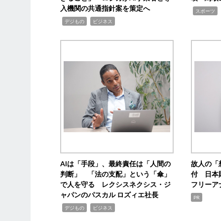
入機関の共通指針案を策定へ
,
スポーツ
,
,
デジもの
ビジネス
AIは「手段」、最終責任は「人間の
故人の「
判断」 「法の支配」という「傘」
付 日本
で人を守る レクシスネクシス・ジ
フリーア
ャパンのパスカル ロズィエ社長
PR
,
,
デジもの
ビジネス