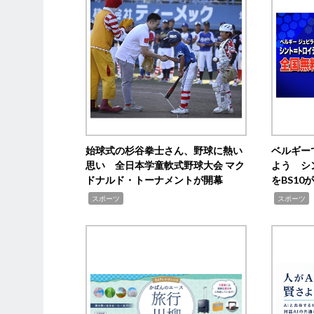
始球式の杉谷拳士さん、野球に熱い
ベルギー
思い 全日本学童軟式野球大会 マク
よう シ
ドナルド・トーナメントが開幕
をBS1
,
,
スポーツ
スポーツ