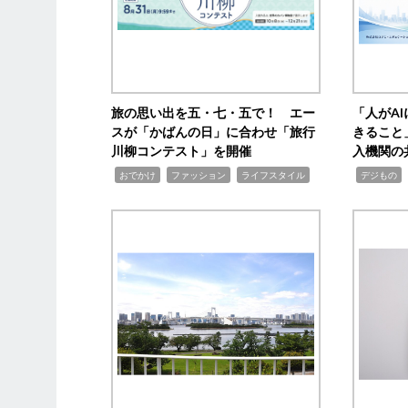
旅の思い出を五・七・五で！ エー
「人がA
スが「かばんの日」に合わせ「旅行
きること
川柳コンテスト」を開催
入機関の
,
,
,
,
,
おでかけ
ファッション
ライフスタイル
デジもの