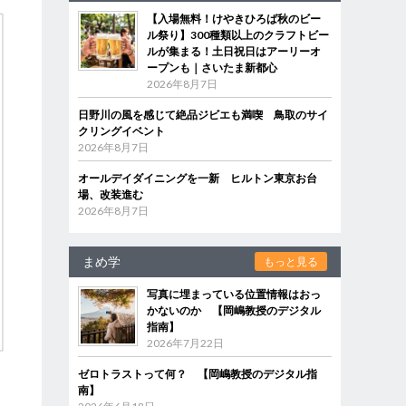
【入場無料！けやきひろば秋のビー
ル祭り】300種類以上のクラフトビー
ルが集まる！土日祝日はアーリーオ
ープンも｜さいたま新都心
2026年8月7日
日野川の風を感じて絶品ジビエも満喫 鳥取のサイ
クリングイベント
2026年8月7日
オールデイダイニングを一新 ヒルトン東京お台
場、改装進む
2026年8月7日
まめ学
もっと見る
写真に埋まっている位置情報はおっ
かないのか 【岡嶋教授のデジタル
指南】
2026年7月22日
ゼロトラストって何？ 【岡嶋教授のデジタル指
南】