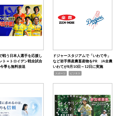
で戦う日本人選手を応援し
ドジャースタジアムで「いわて牛」
ント＝トロイデン戦全試合
など岩手県産農畜産物をPR JA全農
0が今季も無料放送
いわてが8月10日～12日に実施
,
,
スポーツ
ビジネス