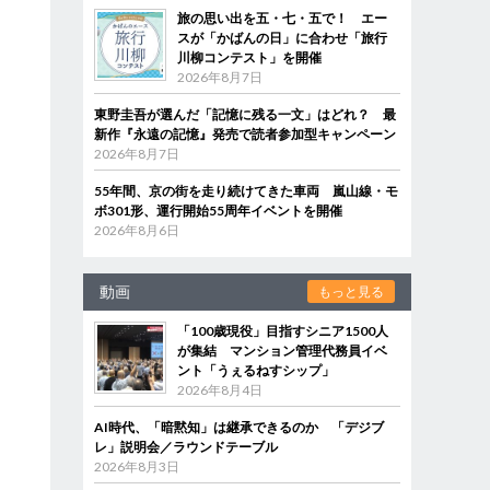
旅の思い出を五・七・五で！ エー
スが「かばんの日」に合わせ「旅行
川柳コンテスト」を開催
2026年8月7日
東野圭吾が選んだ「記憶に残る一文」はどれ？ 最
新作『永遠の記憶』発売で読者参加型キャンペーン
2026年8月7日
55年間、京の街を走り続けてきた車両 嵐山線・モ
ボ301形、運行開始55周年イベントを開催
2026年8月6日
動画
もっと見る
「100歳現役」目指すシニア1500人
が集結 マンション管理代務員イベ
ント「うぇるねすシップ」
2026年8月4日
AI時代、「暗黙知」は継承できるのか 「デジブ
レ」説明会／ラウンドテーブル
2026年8月3日