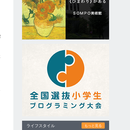
食
我
」
て
事
見
ライフスタイル
もっと見る