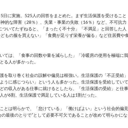
～5日に実施、525人の回答をまとめた。まず生活保護を受けること
神的な障害（28％）、失業・事業の失敗（16％）など、不可抗力
についてたずねると、「まったく不十分」「不満足」と回答した人
子どもの服を買えない」「食費が足りず栄養が偏る」など住居費や
いては、「食事の回数や量を減らした」「冷暖房の使用を極端に
とる人が多かった。
護を取り巻く社会の誤解や偏見は根強い。生活保護の「不正受給
ように感じつらい」という人も多かった。生活保護を受給してい
どの収入がある仕事に就けるとしたら、「生活保護の受給」と仕
人が6割、生活保護で満足している人は1割だった。
ことは明らかで、「怠けている」「働けばよい」という社会的偏
会の最後のとりで”として必要不可欠であることが改めて明らかにな