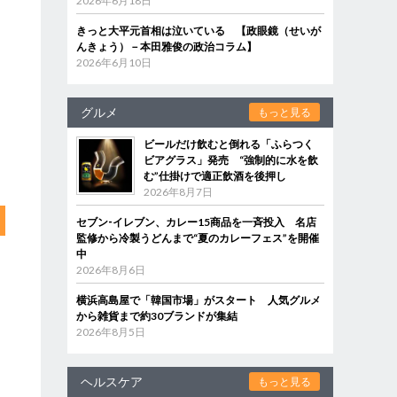
2026年6月18日
きっと大平元首相は泣いている 【政眼鏡（せいが
んきょう）－本田雅俊の政治コラム】
2026年6月10日
グルメ
もっと見る
ビールだけ飲むと倒れる「ふらつく
ビアグラス」発売 “強制的に水を飲
む”仕掛けで適正飲酒を後押し
2026年8月7日
セブン‐イレブン、カレー15商品を一斉投入 名店
監修から冷製うどんまで“夏のカレーフェス”を開催
中
2026年8月6日
横浜高島屋で「韓国市場」がスタート 人気グルメ
から雑貨まで約30ブランドが集結
2026年8月5日
ヘルスケア
もっと見る