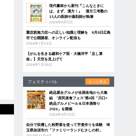
現代書林から新刊『こんなときに
は、まず、漢方！』 漢方三考塾の
15人の医師や薬剤師が執筆
2026年8月5日
重症筋無力症への正しい知識と理解を 8月8日広島
市で公開講座、オンライン配信も
2026年7月31日
【がんを生きる緩和ケア医・大橋洋平「足し算
命」】天空を見上げて
2026年7月28日
フェスティバル
もっと見る
絶品屋台グルメが全国各地から大集
結 “庶民派食フェス”第4回「川口×
絶品グルメビール＆日本酒祭り
2026」を開催
2026年4月15日
自分で収穫した秋野菜を使って芋煮作りを体験 埼
玉県加須市の「ファミリーランドむさしの村」
2025年11月4日