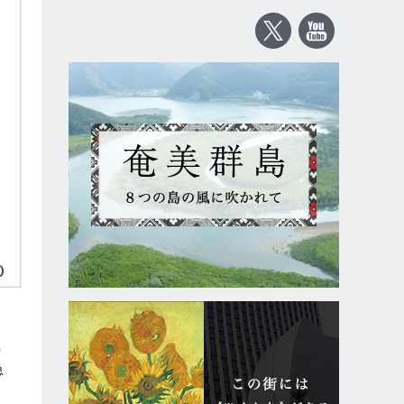
給
の
急
っ