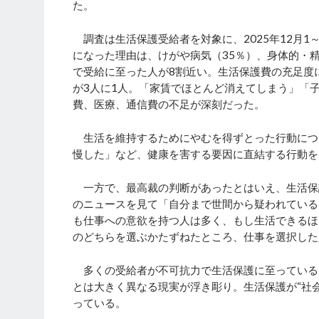
た。
調査は生活保護受給者を対象に、2025年12月1
になった理由は、けがや病気（35％）、身体的・精
で受給に至った人が8割近い。生活保護費の充足度
が3人に1人。「家賃でほとんど消えてしまう」「
費、医療、通信費の不足が深刻だった。
生活を維持するためにやむを得ずとった行動につ
慢した」など、健康を害する要因に直結する行動を
一方で、最高裁の判断があったとはいえ、生活保
のニュースを見て「自分まで世間から疑われている
も仕事への意欲を持つ人は多く、もし生活できるほ
のどちらを選ぶかたずねたところ、仕事を選択した
多くの受給者が不可抗力で生活保護に至っている
とは大きく異なる現実が浮き彫り。生活保護が“社
っている。