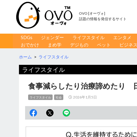
OVO [オーヴォ]
話題の情報を発信するサイト
コンテンツへ移動
検
SDGs
ジェンダー
ライフスタイル
エンタメ
索
おでかけ
まめ学
デジもの
ペット
ビジネ
ホーム
>
ライフスタイル
ライフスタイル
食事減らしたり治療諦めたり 
2026年1月5日
ライフスタイル
社会