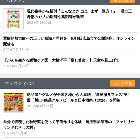
現代書林から新刊『こんなときには、まず、漢方！』 漢方三
考塾の15人の医師や薬剤師が執筆
2026年8月5日
重症筋無力症への正しい知識と理解を 8月8日広島市で公開講座、オンライン
配信も
2026年7月31日
【がんを生きる緩和ケア医・大橋洋平「足し算命」】天空を見上げて
2026年7月28日
フェスティバル
もっと見る
絶品屋台グルメが全国各地から大集結 “庶民派食フェス”第4
回「川口×絶品グルメビール＆日本酒祭り2026」を開催
2026年4月15日
自分で収穫した秋野菜を使って芋煮作りを体験 埼玉県加須市の「ファミリー
ランドむさしの村」
2025年11月4日