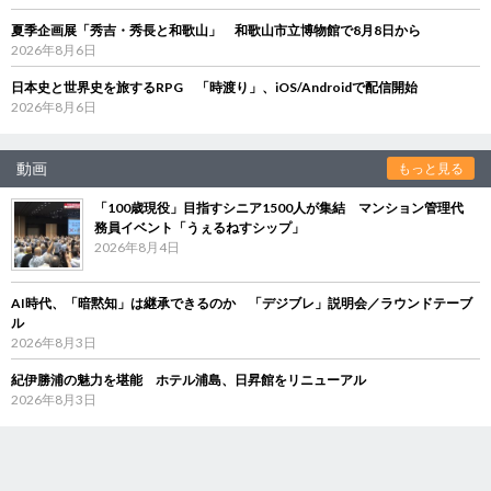
夏季企画展「秀吉・秀長と和歌山」 和歌山市立博物館で8月8日から
2026年8月6日
日本史と世界史を旅するRPG 「時渡り」、iOS/Androidで配信開始
2026年8月6日
動画
もっと見る
「100歳現役」目指すシニア1500人が集結 マンション管理代
務員イベント「うぇるねすシップ」
2026年8月4日
AI時代、「暗黙知」は継承できるのか 「デジブレ」説明会／ラウンドテーブ
ル
2026年8月3日
紀伊勝浦の魅力を堪能 ホテル浦島、日昇館をリニューアル
2026年8月3日