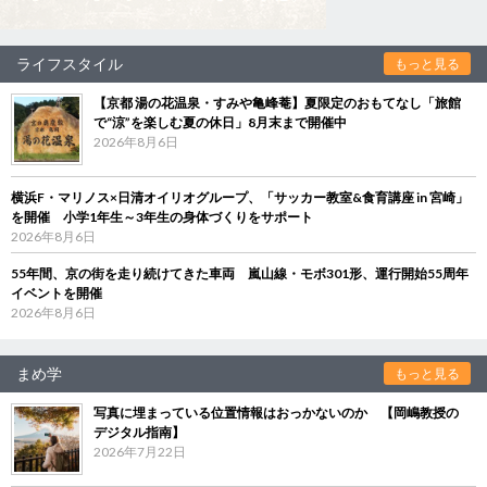
ライフスタイル
もっと見る
【京都 湯の花温泉・すみや亀峰菴】夏限定のおもてなし「旅館
で“涼”を楽しむ夏の休日」8月末まで開催中
2026年8月6日
横浜F・マリノス×日清オイリオグループ、「サッカー教室&食育講座 in 宮崎」
を開催 小学1年生～3年生の身体づくりをサポート
2026年8月6日
55年間、京の街を走り続けてきた車両 嵐山線・モボ301形、運行開始55周年
イベントを開催
2026年8月6日
まめ学
もっと見る
写真に埋まっている位置情報はおっかないのか 【岡嶋教授の
デジタル指南】
2026年7月22日