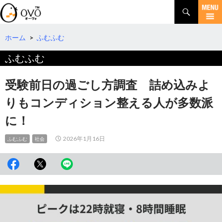
検
索
コ
ン
テ
ホーム
>
ふむふむ
ン
ふむふむ
ツ
へ
移
受験前日の過ごし方調査 詰め込みよ
動
りもコンディション整える人が多数派
に！
2026年1月16日
ふむふむ
社会