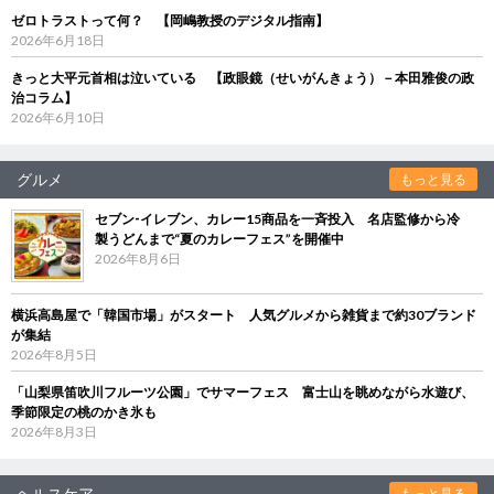
ゼロトラストって何？ 【岡嶋教授のデジタル指南】
2026年6月18日
きっと大平元首相は泣いている 【政眼鏡（せいがんきょう）－本田雅俊の政
治コラム】
2026年6月10日
グルメ
もっと見る
セブン‐イレブン、カレー15商品を一斉投入 名店監修から冷
製うどんまで“夏のカレーフェス”を開催中
2026年8月6日
横浜高島屋で「韓国市場」がスタート 人気グルメから雑貨まで約30ブランド
が集結
2026年8月5日
「山梨県笛吹川フルーツ公園」でサマーフェス 富士山を眺めながら水遊び、
季節限定の桃のかき氷も
2026年8月3日
ヘルスケア
もっと見る