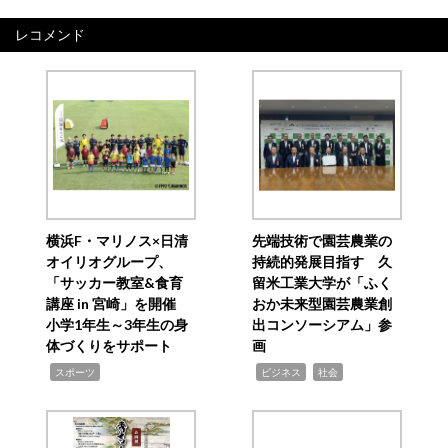
レコメンド
横浜F・マリノス×日清
先端技術で園芸農業の
オイリオグループ、
持続的発展目指す 久
「サッカー教室&食育
留米工業大学が「ふく
講座 in 宮崎」を開催
おか未来型園芸農業創
小学1年生～3年生の身
出コンソーシアム」参
体づくりをサポート
画
,
,
,
スポーツ
ビジネス
社会