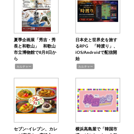
夏季企画展「秀吉・秀
日本史と世界史を旅す
長と和歌山」 和歌山
るRPG 「時渡り」、
市立博物館で8月8日か
iOS/Androidで配信開
ら
始
,
,
カルチャー
カルチャー
セブン‐イレブン、カレ
横浜高島屋で「韓国市