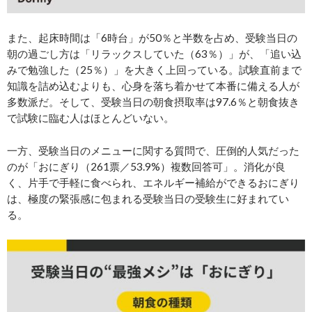
また、起床時間は「6時台」が50％と半数を占め、受験当日の
朝の過ごし方は「リラックスしていた（63％）」が、「追い込
みで勉強した（25％）」を大きく上回っている。試験直前まで
知識を詰め込むよりも、心身を落ち着かせて本番に備える人が
多数派だ。そして、受験当日の朝食摂取率は97.6％と朝食抜き
で試験に臨む人はほとんどいない。
一方、受験当日のメニューに関する質問で、圧倒的人気だった
のが「おにぎり（261票／53.9%）複数回答可」。消化が良
く、片手で手軽に食べられ、エネルギー補給ができるおにぎり
は、極度の緊張感に包まれる受験当日の受験生に好まれてい
る。