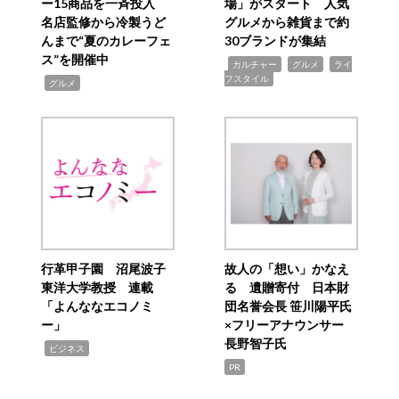
ー15商品を一斉投入
場」がスタート 人気
名店監修から冷製うど
グルメから雑貨まで約
んまで“夏のカレーフェ
30ブランドが集結
ス”を開催中
,
,
,
カルチャー
グルメ
ライ
フスタイル
,
グルメ
行革甲子園 沼尾波子
故人の「想い」かなえ
東洋大学教授 連載
る 遺贈寄付 日本財
「よんななエコノミ
団名誉会長 笹川陽平氏
ー」
×フリーアナウンサー
長野智子氏
,
ビジネス
PR