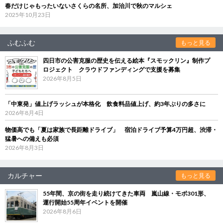
春だけじゃもったいないさくらの名所、加治川で秋のマルシェ
2025年10月23日
ふむふむ
もっと見る
四日市の公害克服の歴史を伝える絵本『スモックリン』制作プ
ロジェクト クラウドファンディングで支援を募集
2026年8月5日
「中東発」値上げラッシュが本格化 飲食料品値上げ、約3年ぶりの多さに
2026年8月4日
物価高でも「夏は家族で長距離ドライブ」 宿泊ドライブ予算4万円超、渋滞・
猛暑への備えも必須
2026年8月3日
カルチャー
もっと見る
55年間、京の街を走り続けてきた車両 嵐山線・モボ301形、
運行開始55周年イベントを開催
2026年8月6日