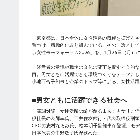
東京都は、日本全体に女性活躍の気運を拡げるさまざまな
置づけ、積極的に取り組んでいる。その一環として
京女性未来フォーラム2026」を、1月26日（月）
経営者の意識や職場の文化の変革を促す社会的なム
目。男女ともに活躍できる環境づくりをテーマにし
小池百合子知事と企業のトップ等による、女性活躍
■男女ともに活躍できる社会へ
基調対談「女性活躍の輪が創る未来：男女共に活
役社長の表輝幸氏、三井住友銀行・代表取締役副頭取執行
CEOの志村なるみ氏、松本明子副知事が登壇。モ
日本代表の中野敬子氏が務めた。