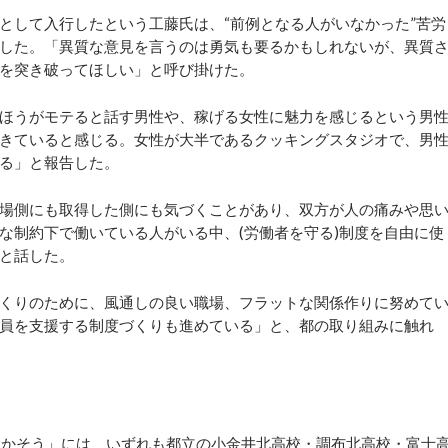
して入行したという工藤氏は、“前例となる人がいなかった”苦労
した。「異質な意見を言うのは勇気も要るかもしれないが、異質
を突き破ってほしい」と呼び掛けた。
ほうがモテると話す男性や、稼げる女性に魅力を感じるという男
きていると感じる。女性が大半であるクッキングスタジオで、男
る」と報告した。
場側にも取得した側にも気づくことがあり、双方が人の痛みや思
な制約下で働いている人がいる中、(労働者を守る)制度を自由に使
と話した。
くりのために、風通しの良い職場、フラットな関係作りに努めて
員を支援する制度づくりも進めている」と、都の取り組みに触れ
・動かそう」には、いずれも都立の小金井北高校・調布北高校・富士