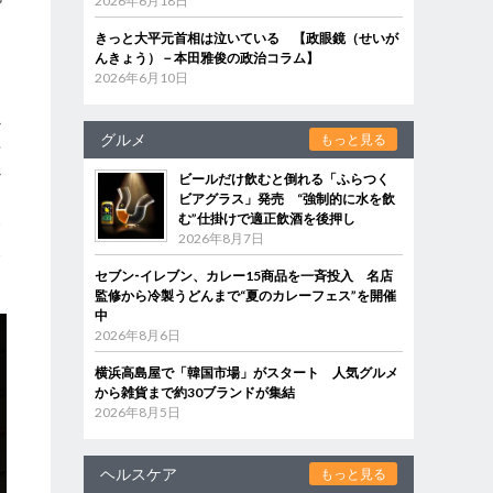
2026年6月18日
て
きっと大平元首相は泣いている 【政眼鏡（せいが
んきょう）－本田雅俊の政治コラム】
2026年6月10日
・
か
グルメ
もっと見る
や
か
ビールだけ飲むと倒れる「ふらつく
ー
ビアグラス」発売 “強制的に水を飲
む”仕掛けで適正飲酒を後押し
務
2026年8月7日
夫
セブン‐イレブン、カレー15商品を一斉投入 名店
監修から冷製うどんまで“夏のカレーフェス”を開催
中
2026年8月6日
横浜高島屋で「韓国市場」がスタート 人気グルメ
から雑貨まで約30ブランドが集結
2026年8月5日
ヘルスケア
もっと見る