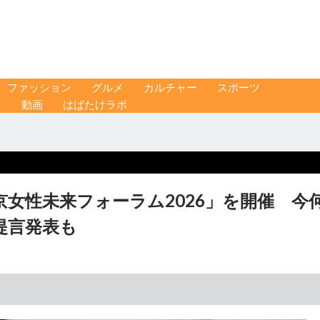
ファッション
グルメ
カルチャー
スポーツ
ス
動画
はばたけラボ
女性未来フォーラム2026」を開催 今
提言発表も