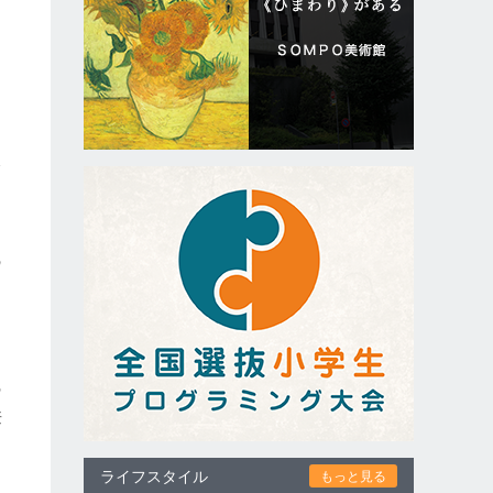
東
の
締
兼
・
ライフスタイル
もっと見る