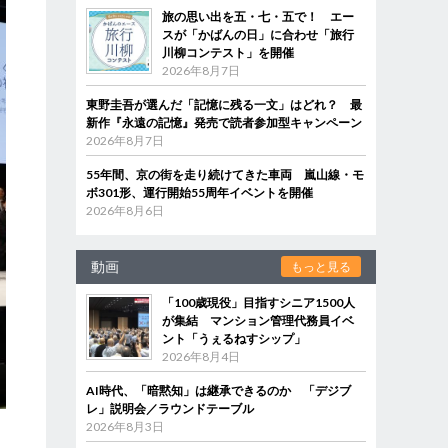
旅の思い出を五・七・五で！ エー
スが「かばんの日」に合わせ「旅行
川柳コンテスト」を開催
2026年8月7日
東野圭吾が選んだ「記憶に残る一文」はどれ？ 最
新作『永遠の記憶』発売で読者参加型キャンペーン
2026年8月7日
55年間、京の街を走り続けてきた車両 嵐山線・モ
ボ301形、運行開始55周年イベントを開催
2026年8月6日
動画
もっと見る
「100歳現役」目指すシニア1500人
が集結 マンション管理代務員イベ
ント「うぇるねすシップ」
2026年8月4日
AI時代、「暗黙知」は継承できるのか 「デジブ
レ」説明会／ラウンドテーブル
2026年8月3日