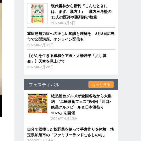
現代書林から新刊『こんなときに
は、まず、漢方！』 漢方三考塾の
15人の医師や薬剤師が執筆
2026年8月5日
重症筋無力症への正しい知識と理解を 8月8日広島
市で公開講座、オンライン配信も
2026年7月31日
【がんを生きる緩和ケア医・大橋洋平「足し算
命」】天空を見上げて
2026年7月28日
フェスティバル
もっと見る
絶品屋台グルメが全国各地から大集
結 “庶民派食フェス”第4回「川口×
絶品グルメビール＆日本酒祭り
2026」を開催
2026年4月15日
自分で収穫した秋野菜を使って芋煮作りを体験 埼
玉県加須市の「ファミリーランドむさしの村」
2025年11月4日