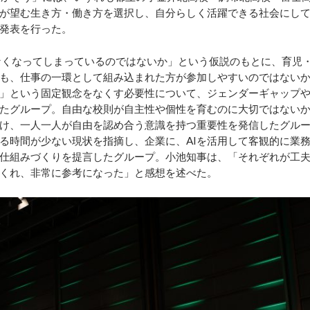
が望む生き方・働き方を選択し、自分らしく活躍できる社会にし
発表を行った。
くなってしまっているのではないか」という仮説のもとに、
育児
も、仕事の一環として組み込まれた方が参加しやすい
のではない
」という固定観念をなくす必要性について、ジェンダーギャップ
たグループ。自由な校則が自主性や個性を育むのに大切ではない
け、一人一人が自由を認め合う意識を持つ重要性を発信したグル
る時間が少ない現状を指摘し、企業に、AIを活用して客観的に業
仕組みづくりを提言したグループ。小池知事は、「それぞれが工
くれ、非常に参考になった」と感想を述べた。