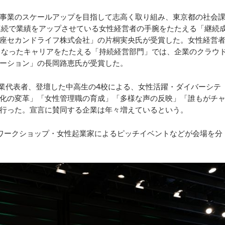
事業のスケールアップを目指して志高く取り組み、東京都の社会
連続で業績をアップさせている女性経営者の手腕をたたえる「継続
座セカンドライフ株式会社」の片桐実央氏が受賞した。女性経営
となったキャリアをたたえる「持続経営部門」では、企業のクラウ
ーション」の長岡路恵氏が受賞した。
業代表者、登壇した中高生の4校による、女性活躍・ダイバーシテ
化の変革」「女性管理職の育成」「多様な声の反映」「誰もがチ
行った。宣言に賛同する企業は年々増えているという。
ワークショップ・女性起業家によるピッチイベントなどが会場を分