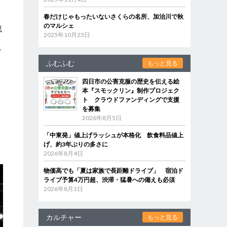
課
春だけじゃもったいないさくらの名所、加治川で秋
のマルシェ
成
2025年10月23日
者
ド
ふむふむ
もっと見る
四日市の公害克服の歴史を伝える絵
本『スモックリン』制作プロジェク
ャ
ト クラウドファンディングで支援
を募集
2026年8月5日
「中東発」値上げラッシュが本格化 飲食料品値上
げ、約3年ぶりの多さに
2026年8月4日
物価高でも「夏は家族で長距離ドライブ」 宿泊ド
ライブ予算4万円超、渋滞・猛暑への備えも必須
2026年8月3日
カルチャー
もっと見る