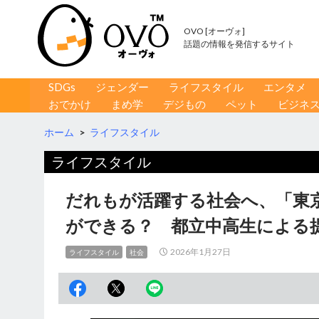
OVO [オーヴォ]
話題の情報を発信するサイト
コンテンツへ移動
検
SDGs
ジェンダー
ライフスタイル
エンタメ
索
おでかけ
まめ学
デジもの
ペット
ビジネ
ホーム
>
ライフスタイル
ライフスタイル
だれもが活躍する社会へ、「東京
ができる？ 都立中高生による
2026年1月27日
ライフスタイル
社会