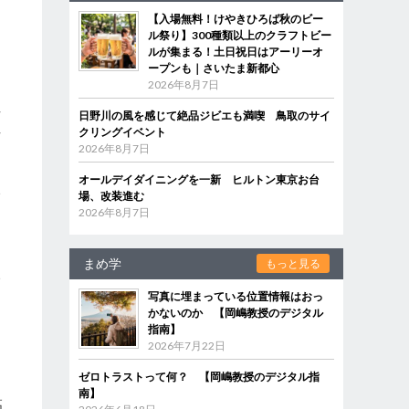
【入場無料！けやきひろば秋のビー
ル祭り】300種類以上のクラフトビー
さ
ルが集まる！土日祝日はアーリーオ
ープンも｜さいたま新都心
2026年8月7日
性
日野川の風を感じて絶品ジビエも満喫 鳥取のサイ
性
クリングイベント
2026年8月7日
オールデイダイニングを一新 ヒルトン東京お台
い
場、改装進む
2026年8月7日
まめ学
もっと見る
い
写真に埋まっている位置情報はおっ
かないのか 【岡嶋教授のデジタル
指南】
2026年7月22日
ゼロトラストって何？ 【岡嶋教授のデジタル指
南】
高