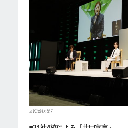
基調対談の様子
■31社4校による「共同宣言」