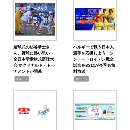
始球式の杉谷拳士さ
ベルギーで戦う日本人
ん、野球に熱い思い
選手を応援しよう シ
全日本学童軟式野球大
ント＝トロイデン戦全
会 マクドナルド・トー
試合をBS10が今季も無
ナメントが開幕
料放送
,
,
スポーツ
スポーツ