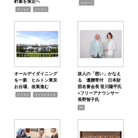
針案を策定へ
,
スポーツ
,
,
デジもの
ビジネス
オールデイダイニング
故人の「想い」かなえ
を一新 ヒルトン東京
る 遺贈寄付 日本財
お台場、改装進む
団名誉会長 笹川陽平氏
×フリーアナウンサー
,
,
ビジネス
ライフスタイル
長野智子氏
PR