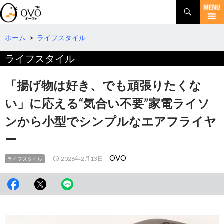
検
索
コ
ン
テ
ホーム
>
ライフスタイル
ン
ライフスタイル
ツ
へ
移
「揚げ物は好き、でも頑張りたくな
動
い」に応える“気合い不要”家電ライソ
ンから小型でシンプルなエアフライヤ
ー
OVO
2026年2月13日
ライフスタイル