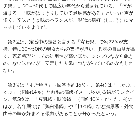
チ鍋」 。20～50代まで幅広い年代から愛されている。「体が
温まる」「味がはっきりしていて満足感がある」といった声が
多く、辛味とうま味のバランスが、現代の嗜好（しこう）にマ
ッチしているようだ。
第2位は、定番中の定番と言える「寄せ鍋」で約22％が支
持。特に30〜50代の男女からの支持が厚い。具材の自由度が高
く、家庭料理としての汎用性が高いほか、シンプルながら飽き
のこない味わいが、安定した人気につながっているのかもしれ
ない。
第3位は「すき焼き」（回答率約16％）、第4位は「しゃぶし
ゃぶ」（同約14％）と肉系の高級イメージのある鍋がランクイ
ン。第5位は、「豆乳鍋・味噌鍋」（同約10％）だった。その
ほか、若年層では「鶏白湯鍋」や「担々鍋」など濃厚系・外食
由来の味が好まれる傾向があることが分かったという。