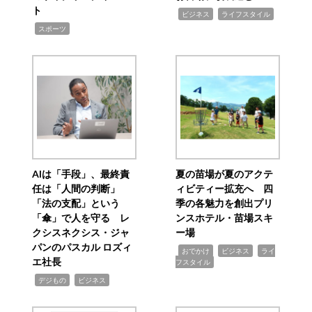
ト
,
,
ビジネス
ライフスタイル
,
スポーツ
AIは「手段」、最終責
夏の苗場が夏のアクテ
任は「人間の判断」
ィビティー拡充へ 四
「法の支配」という
季の各魅力を創出プリ
「傘」で人を守る レ
ンスホテル・苗場スキ
クシスネクシス・ジャ
ー場
パンのパスカル ロズィ
,
,
,
おでかけ
ビジネス
ライ
エ社長
フスタイル
,
,
デジもの
ビジネス