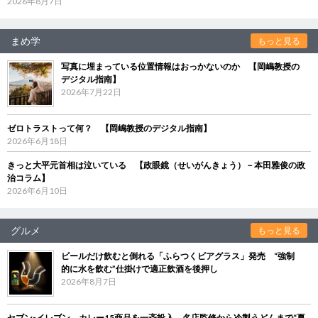
2026年8月7日
まめ学
もっと見る
写真に埋まっている位置情報はおっかないのか 【岡嶋教授の
デジタル指南】
2026年7月22日
ゼロトラストって何？ 【岡嶋教授のデジタル指南】
2026年6月18日
きっと大平元首相は泣いている 【政眼鏡（せいがんきょう）－本田雅俊の政
治コラム】
2026年6月10日
グルメ
もっと見る
ビールだけ飲むと倒れる「ふらつくビアグラス」発売 “強制
的に水を飲む”仕掛けで適正飲酒を後押し
2026年8月7日
セブン‐イレブン、カレー15商品を一斉投入 名店監修から冷製うどんまで“夏