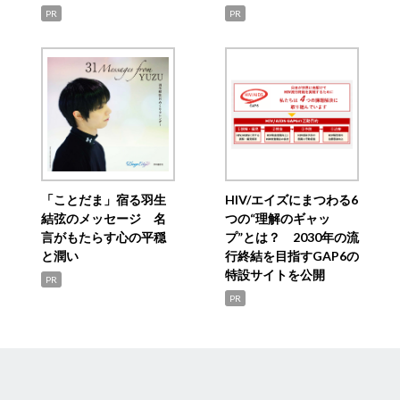
PR
PR
「ことだま」宿る羽生
HIV/エイズにまつわる6
結弦のメッセージ 名
つの“理解のギャッ
言がもたらす心の平穏
プ”とは？ 2030年の流
と潤い
行終結を目指すGAP6の
特設サイトを公開
PR
PR