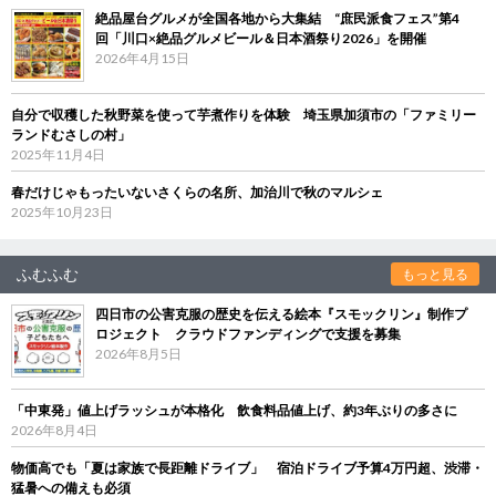
絶品屋台グルメが全国各地から大集結 “庶民派食フェス”第4
回「川口×絶品グルメビール＆日本酒祭り2026」を開催
2026年4月15日
自分で収穫した秋野菜を使って芋煮作りを体験 埼玉県加須市の「ファミリー
ランドむさしの村」
2025年11月4日
春だけじゃもったいないさくらの名所、加治川で秋のマルシェ
2025年10月23日
ふむふむ
もっと見る
四日市の公害克服の歴史を伝える絵本『スモックリン』制作プ
ロジェクト クラウドファンディングで支援を募集
2026年8月5日
「中東発」値上げラッシュが本格化 飲食料品値上げ、約3年ぶりの多さに
2026年8月4日
物価高でも「夏は家族で長距離ドライブ」 宿泊ドライブ予算4万円超、渋滞・
猛暑への備えも必須