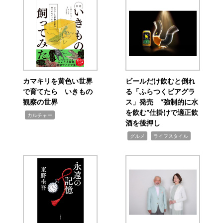
カマキリを黄色い世界
ビールだけ飲むと倒れ
で育てたら いきもの
る「ふらつくビアグラ
観察の世界
ス」発売 “強制的に水
を飲む”仕掛けで適正飲
,
カルチャー
酒を後押し
,
,
グルメ
ライフスタイル