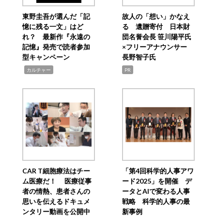
東野圭吾が選んだ「記
故人の「想い」かなえ
憶に残る一文」はど
る 遺贈寄付 日本財
れ？ 最新作『永遠の
団名誉会長 笹川陽平氏
記憶』発売で読者参加
×フリーアナウンサー
型キャンペーン
長野智子氏
,
カルチャー
PR
CAR T細胞療法はチー
「第4回科学的人事アワ
ム医療だ！ 医療従事
ード2025」を開催 デ
者の情熱、患者さんの
ータとAIで変わる人事
思いを伝えるドキュメ
戦略 科学的人事の最
ンタリー動画を公開中
新事例