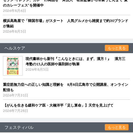
のカレーフェス”を開催中
2026年8月6日
横浜高島屋で「韓国市場」がスタート 人気グルメから雑貨まで約30ブランド
が集結
2026年8月5日
ヘルスケア
もっと見る
現代書林から新刊『こんなときには、まず、漢方！』 漢方三
考塾の15人の医師や薬剤師が執筆
2026年8月5日
重症筋無力症への正しい知識と理解を 8月8日広島市で公開講座、オンライン
配信も
2026年7月31日
【がんを生きる緩和ケア医・大橋洋平「足し算命」】天空を見上げて
2026年7月28日
フェスティバル
もっと見る