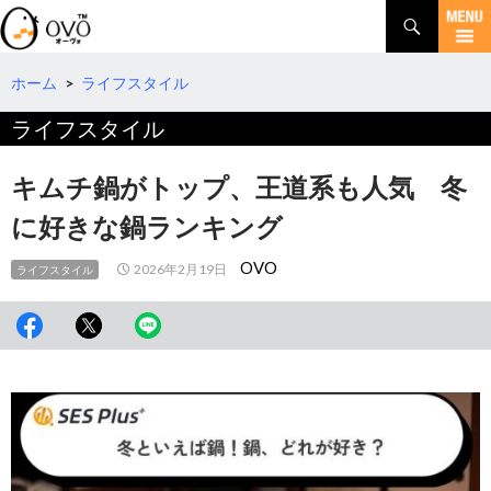
検
索
コ
ン
テ
ホーム
>
ライフスタイル
ン
ライフスタイル
ツ
へ
移
キムチ鍋がトップ、王道系も人気 冬
動
に好きな鍋ランキング
OVO
2026年2月19日
ライフスタイル