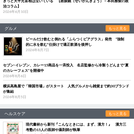
きっと大平元首相は泣いている 【政眼鏡（せいがんきょう）－本田雅俊の政
治コラム】
2026年6月10日
グルメ
もっと見る
ビールだけ飲むと倒れる「ふらつくビアグラス」発売 “強制
的に水を飲む”仕掛けで適正飲酒を後押し
2026年8月7日
セブン‐イレブン、カレー15商品を一斉投入 名店監修から冷製うどんまで“夏
のカレーフェス”を開催中
2026年8月6日
横浜高島屋で「韓国市場」がスタート 人気グルメから雑貨まで約30ブランド
が集結
2026年8月5日
ヘルスケア
もっと見る
現代書林から新刊『こんなときには、まず、漢方！』 漢方三
考塾の15人の医師や薬剤師が執筆