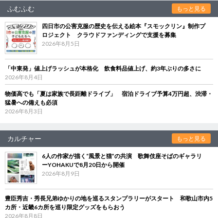
ふむふむ
もっと見る
四日市の公害克服の歴史を伝える絵本『スモックリン』制作プ
ロジェクト クラウドファンディングで支援を募集
2026年8月5日
「中東発」値上げラッシュが本格化 飲食料品値上げ、約3年ぶりの多さに
2026年8月4日
物価高でも「夏は家族で長距離ドライブ」 宿泊ドライブ予算4万円超、渋滞・
猛暑への備えも必須
2026年8月3日
カルチャー
もっと見る
6人の作家が描く“風景と猫”の共演 歌舞伎座そばのギャラリ
ーYOHAKUで8月20日から開催
2026年8月9日
豊臣秀吉・秀長兄弟ゆかりの地を巡るスタンプラリーがスタート 和歌山市内5
カ所・近畿6カ所を巡り限定グッズをもらおう
2026年8月8日