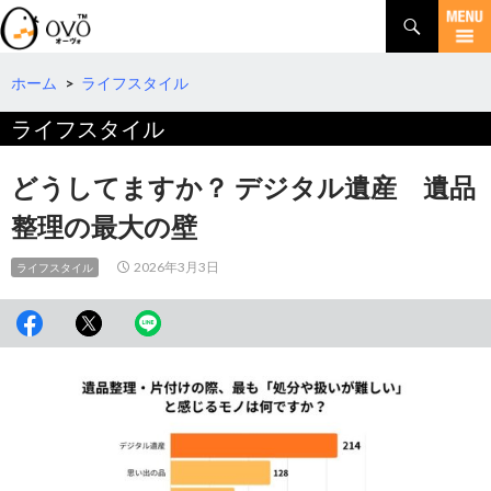
検
索
コ
ン
テ
ホーム
>
ライフスタイル
ン
ライフスタイル
ツ
へ
移
どうしてますか？ デジタル遺産 遺品
動
整理の最大の壁
2026年3月3日
ライフスタイル