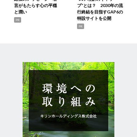
言がもたらす心の平穏
プ”とは？ 2030年の流
と潤い
行終結を目指すGAP6の
特設サイトを公開
PR
PR