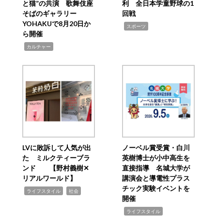
と猫”の共演 歌舞伎座
利 全日本学童野球の1
そばのギャラリー
回戦
YOHAKUで8月20日か
,
スポーツ
ら開催
,
カルチャー
LVに敗訴して人気が出
ノーベル賞受賞・白川
た ミルクティーブラ
英樹博士が小中高生を
ンド 【野村義樹✕
直接指導 名城大学が
リアルワールド】
講演会と導電性プラス
チック実験イベントを
,
,
ライフスタイル
社会
開催
,
ライフスタイル