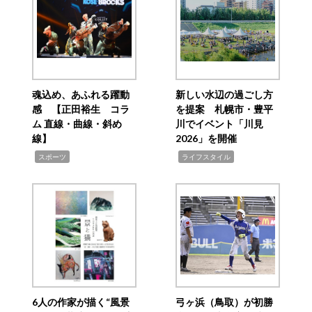
魂込め、あふれる躍動
新しい水辺の過ごし方
感 【正田裕生 コラ
を提案 札幌市・豊平
ム 直線・曲線・斜め
川でイベント「川見
線】
2026」を開催
,
,
スポーツ
ライフスタイル
6人の作家が描く“風景
弓ヶ浜（鳥取）が初勝