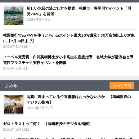
新しい水辺の過ごし方を提案 札幌市・豊平川でイベント「川
見2026」を開催
2026年8月9日
韓国旅行でau PAYを使うとPontaポイント最大20％還元！30万店舗以上が対象
に【9月30日まで】
2026年8月8日
ノーベル賞受賞・白川英樹博士が小中高生を直接指導 名城大学が講演会と導
電性プラスチック実験イベントを開催
2026年8月8日
まめ学
もっと見る
写真に埋まっている位置情報はおっかないのか 【岡嶋教授の
デジタル指南】
2026年7月22日
ゼロトラストって何？ 【岡嶋教授のデジタル指南】
2026年6月18日