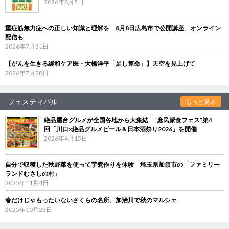
2026年8月5日
重症筋無力症への正しい知識と理解を 8月8日広島市で公開講座、オンライン
配信も
2026年7月31日
【がんを生きる緩和ケア医・大橋洋平「足し算命」】天空を見上げて
2026年7月28日
フェスティバル
もっと見る
絶品屋台グルメが全国各地から大集結 “庶民派食フェス”第4
回「川口×絶品グルメビール＆日本酒祭り2026」を開催
2026年4月15日
自分で収穫した秋野菜を使って芋煮作りを体験 埼玉県加須市の「ファミリー
ランドむさしの村」
2025年11月4日
春だけじゃもったいないさくらの名所、加治川で秋のマルシェ
2025年10月23日