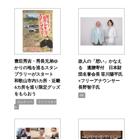
豊臣秀吉・秀長兄弟ゆ
故人の「想い」かなえ
かりの地を巡るスタン
る 遺贈寄付 日本財
プラリーがスタート
団名誉会長 笹川陽平氏
和歌山市内5カ所・近畿
×フリーアナウンサー
6カ所を巡り限定グッズ
長野智子氏
をもらおう
PR
,
,
カルチャー
ライフスタイ
ル