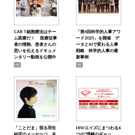
CAR T細胞療法はチー
「第4回科学的人事アワ
ム医療だ！ 医療従事
ード2025」を開催 デ
者の情熱、患者さんの
ータとAIで変わる人事
思いを伝えるドキュメ
戦略 科学的人事の最
ンタリー動画を公開中
新事例
PR
PR
「ことだま」宿る羽生
HIV/エイズにまつわる6
結弦のメッセージ 名
つの“理解のギャッ