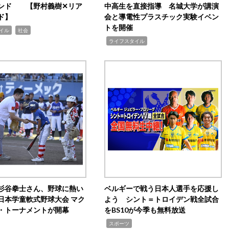
ンド 【野村義樹✕リア
中高生を直接指導 名城大学が講演
ド】
会と導電性プラスチック実験イベン
トを開催
,
イル
社会
,
ライフスタイル
杉谷拳士さん、野球に熱い
ベルギーで戦う日本人選手を応援し
日本学童軟式野球大会 マク
よう シント＝トロイデン戦全試合
・トーナメントが開幕
をBS10が今季も無料放送
,
スポーツ