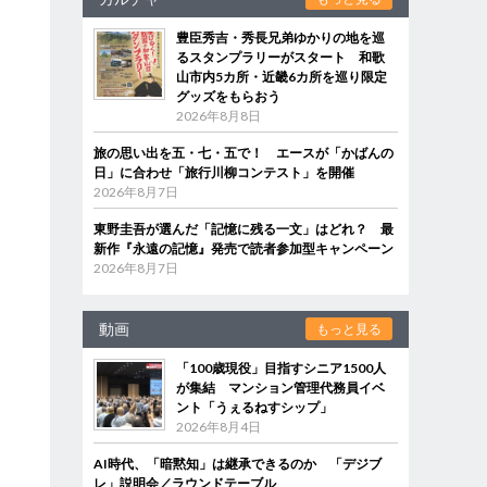
豊臣秀吉・秀長兄弟ゆかりの地を巡
るスタンプラリーがスタート 和歌
山市内5カ所・近畿6カ所を巡り限定
グッズをもらおう
2026年8月8日
旅の思い出を五・七・五で！ エースが「かばんの
日」に合わせ「旅行川柳コンテスト」を開催
2026年8月7日
東野圭吾が選んだ「記憶に残る一文」はどれ？ 最
新作『永遠の記憶』発売で読者参加型キャンペーン
2026年8月7日
動画
もっと見る
「100歳現役」目指すシニア1500人
が集結 マンション管理代務員イベ
ント「うぇるねすシップ」
2026年8月4日
AI時代、「暗黙知」は継承できるのか 「デジブ
レ」説明会／ラウンドテーブル