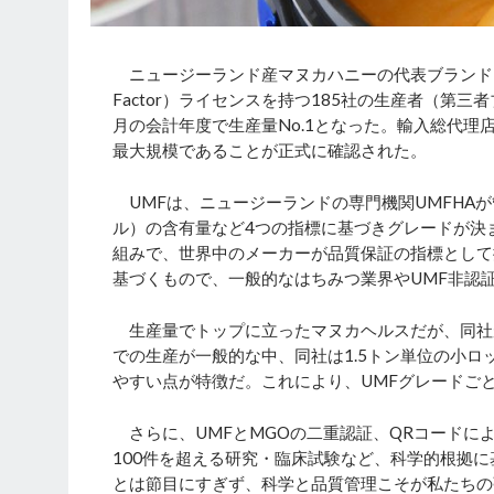
ニュージーランド産マヌカハニーの代表ブランド「Manuk
Factor）ライセンスを持つ185社の生産者（第三
月の会計年度で生産量No.1となった。輸入総代理
最大規模であることが正式に確認された。
UMFは、ニュージーランドの専門機関UMFHA
ル）の含有量など4つの指標に基づきグレードが決
組みで、世界中のメーカーが品質保証の指標として
基づくもので、一般的なはちみつ業界やUMF非認
生産量でトップに立ったマヌカヘルスだが、同社
での生産が一般的な中、同社は1.5トン単位の小
やすい点が特徴だ。これにより、UMFグレードご
さらに、UMFとMGOの二重認証、QRコードによるト
100件を超える研究・臨床試験など、科学的根拠
とは節目にすぎず、科学と品質管理こそが私たちの