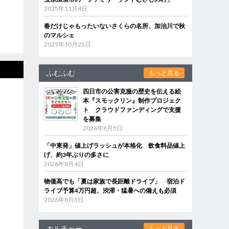
2025年11月4日
春だけじゃもったいないさくらの名所、加治川で秋
のマルシェ
2025年10月23日
ふむふむ
もっと見る
四日市の公害克服の歴史を伝える絵
本『スモックリン』制作プロジェク
ト クラウドファンディングで支援
を募集
2026年8月5日
「中東発」値上げラッシュが本格化 飲食料品値上
げ、約3年ぶりの多さに
2026年8月4日
物価高でも「夏は家族で長距離ドライブ」 宿泊ド
ライブ予算4万円超、渋滞・猛暑への備えも必須
2026年8月3日
カルチャー
もっと見る