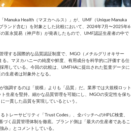
a Health（マヌカヘルス）」が、UMF（Unique Manuka
者ブランド含む）を対象とした比較において、2024年7月〜2025年6
店の富永貿易（神戸市）が発表したもので、UMF認証生産者の中で
が管理する国際的な品質認証制度で、MGO（メチルグリオキサー
まる。マヌカハニーの純度や鮮度、有用成分を科学的に評価する仕
採用している。今回の比較は、UMFHAに提出された監査データに
証の生産者は対象外となる。
が強調するのは「規模」よりも「品質」だ。業界では大規模ロッ
ロット生産を堅持。細かな品質管理を可能にし、MGOの安定性を保ち
とに一貫した品質を実現しているという。
レーサビリティ「Trust Codes」、全バッチへのHPLC検査、
に基づく品質管理体制を徹底。ブランド側は「最大の生産者であるこ
強み」とコメントしている。