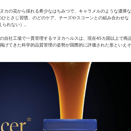
ヌカの花から採れる希少なはちみつで、キャラメルのような濃厚
のひとさじ習慣、のどのケア、チーズやスコーンとの組み合わせな
えられない）。
の自社工場で一貫管理するマヌカヘルスは、現在45カ国以上で商
長年掲げてきた科学的品質管理の姿勢が国際的に評価された形といえ