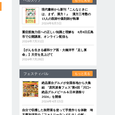
ヘルスケア
もっと見る
現代書林から新刊『こんなときに
は、まず、漢方！』 漢方三考塾の
15人の医師や薬剤師が執筆
2026年8月5日
重症筋無力症への正しい知識と理解を 8月8日広島
市で公開講座、オンライン配信も
2026年7月31日
【がんを生きる緩和ケア医・大橋洋平「足し算
命」】天空を見上げて
2026年7月28日
フェスティバル
もっと見る
絶品屋台グルメが全国各地から大集
結 “庶民派食フェス”第4回「川口×
絶品グルメビール＆日本酒祭り
2026」を開催
2026年4月15日
自分で収穫した秋野菜を使って芋煮作りを体験 埼
玉県加須市の「ファミリーランドむさしの村」