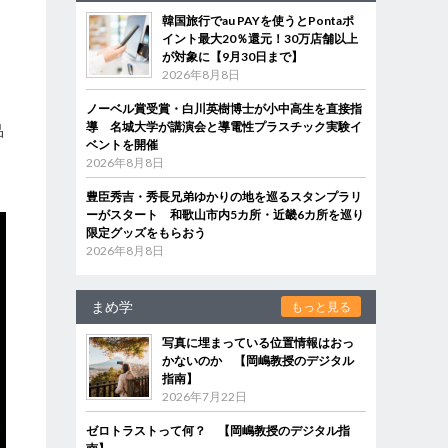
韓国旅行でau PAYを使うとPontaポ
な
イント最大20％還元！30万店舗以上
が対象に【9月30日まで】
2026年8月8日
ノーベル賞受賞・白川英樹博士が小中高生を直接指
導 名城大学が講演会と導電性プラスチック実験イ
品
ベントを開催
そ
2026年8月8日
豊臣秀吉・秀長兄弟ゆかりの地を巡るスタンプラリ
ーがスタート 和歌山市内5カ所・近畿6カ所を巡り
限定グッズをもらおう
2026年8月8日
まめ学
もっと見る
写真に埋まっている位置情報はおっ
かないのか 【岡嶋教授のデジタル
指南】
2026年7月22日
ゼロトラストって何？ 【岡嶋教授のデジタル指