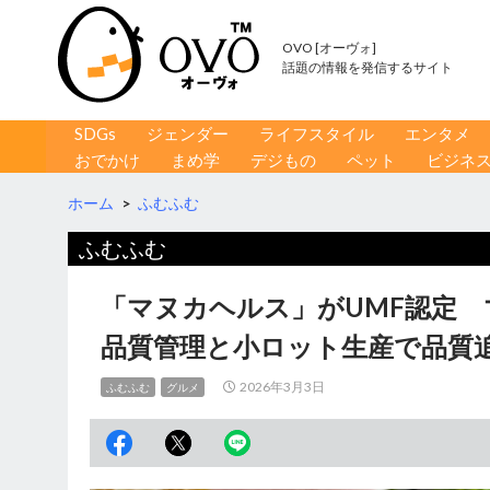
OVO [オーヴォ]
話題の情報を発信するサイト
コンテンツへ移動
検
SDGs
ジェンダー
ライフスタイル
エンタメ
索
おでかけ
まめ学
デジもの
ペット
ビジネ
ホーム
>
ふむふむ
ふむふむ
「マヌカヘルス」がUMF認定 
品質管理と小ロット生産で品質
2026年3月3日
ふむふむ
グルメ