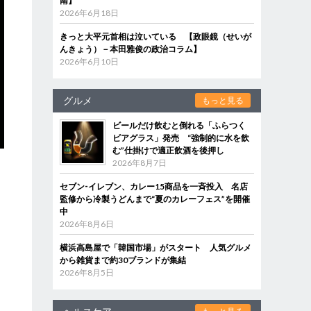
南】
2026年6月18日
きっと大平元首相は泣いている 【政眼鏡（せいが
んきょう）－本田雅俊の政治コラム】
2026年6月10日
グルメ
もっと見る
ビールだけ飲むと倒れる「ふらつく
ビアグラス」発売 “強制的に水を飲
む”仕掛けで適正飲酒を後押し
2026年8月7日
セブン‐イレブン、カレー15商品を一斉投入 名店
監修から冷製うどんまで“夏のカレーフェス”を開催
中
2026年8月6日
横浜高島屋で「韓国市場」がスタート 人気グルメ
から雑貨まで約30ブランドが集結
2026年8月5日