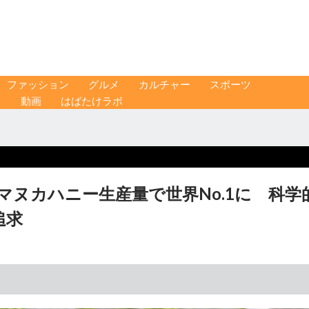
ファッション
グルメ
カルチャー
スポーツ
ス
動画
はばたけラボ
マヌカハニー生産量で世界No.1に 科学
追求