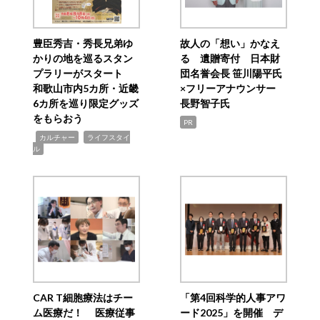
豊臣秀吉・秀長兄弟ゆ
故人の「想い」かなえ
かりの地を巡るスタン
る 遺贈寄付 日本財
プラリーがスタート
団名誉会長 笹川陽平氏
和歌山市内5カ所・近畿
×フリーアナウンサー
6カ所を巡り限定グッズ
長野智子氏
をもらおう
PR
,
,
カルチャー
ライフスタイ
ル
CAR T細胞療法はチー
「第4回科学的人事アワ
ム医療だ！ 医療従事
ード2025」を開催 デ