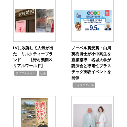
LVに敗訴して人気が出
ノーベル賞受賞・白川
た ミルクティーブラ
英樹博士が小中高生を
ンド 【野村義樹✕
直接指導 名城大学が
リアルワールド】
講演会と導電性プラス
チック実験イベントを
,
,
ライフスタイル
社会
開催
,
ライフスタイル