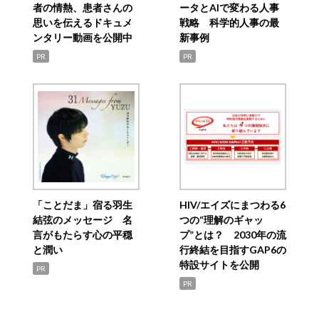
者の情熱、患者さんの
ータとAIで変わる人事
思いを伝えるドキュメ
戦略 科学的人事の最
ンタリー動画を公開中
新事例
PR
PR
「ことだま」宿る羽生
HIV/エイズにまつわる6
結弦のメッセージ 名
つの“理解のギャッ
言がもたらす心の平穏
プ”とは？ 2030年の流
と潤い
行終結を目指すGAP6の
特設サイトを公開
PR
PR