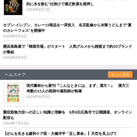
的に水を飲む”仕掛けで適正飲酒を後押し
2026年8月7日
セブン‐イレブン、カレー15商品を一斉投入 名店監修から冷製うどんまで“夏
のカレーフェス”を開催中
2026年8月6日
横浜高島屋で「韓国市場」がスタート 人気グルメから雑貨まで約30ブランド
が集結
2026年8月5日
ヘルスケア
もっと見る
現代書林から新刊『こんなときには、まず、漢方！』 漢方三
考塾の15人の医師や薬剤師が執筆
2026年8月5日
重症筋無力症への正しい知識と理解を 8月8日広島市で公開講座、オンライン
配信も
2026年7月31日
【がんを生きる緩和ケア医・大橋洋平「足し算命」】天空を見上げて