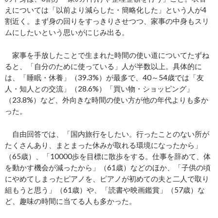
えについては「以前より減らした・簡略化した」という人が4
割近く。まず身の回りをすっきりさせつつ、家事の中身もスリ
ムにしたいという思いがにじみ出る。
家事を手放したことで生まれた時間の使い道についてたずね
ると、「自分のために使っている」人が半数以上。具体的に
は、「睡眠・休養」（39.3%）が最多で、40～54歳では「友
人・知人との交流」（28.6%）「買い物・ショッピング」
（23.8%）など、外向きな時間の使い方が他の年代よりも多か
った。
自由回答では、「国内旅行をしたい。行ったことのない所が
たくさんあり、まとまった休みが取れる環境になったから」
（65歳）、「10000歩を目標に散歩をする。仕事を辞めて、体
を動かす機会が減ったから」（61歳）などのほか、「子供の頃
にやめてしまったピアノを、ピアノが初めての夫と二人で取り
組もうと思う」（61歳）や、「読書や映画鑑賞」（57歳）な
ど、趣味の時間に当てる人も多かった。