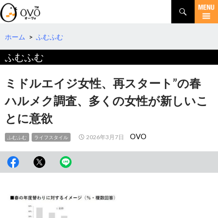
検
索
コ
ン
テ
ホーム
>
ふむふむ
ン
ふむふむ
ツ
へ
移
ミドルエイジ女性、再スタート”の春
動
ハルメク調査、多くの女性が新しいこ
とに意欲
OVO
2026年3月7日
ふむふむ
ライフスタイル