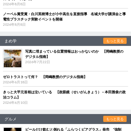
2026年8月8日
ノーベル賞受賞・白川英樹博士が小中高生を直接指導 名城大学が講演会と導
電性プラスチック実験イベントを開催
2026年8月8日
まめ学
もっと見る
写真に埋まっている位置情報はおっかないのか 【岡嶋教授の
デジタル指南】
2026年7月22日
ゼロトラストって何？ 【岡嶋教授のデジタル指南】
2026年6月18日
きっと大平元首相は泣いている 【政眼鏡（せいがんきょう）－本田雅俊の政
治コラム】
2026年6月10日
グルメ
もっと見る
ビールだけ飲むと倒れる「ふらつくビアグラス」発売 “強制