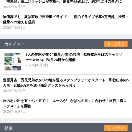
「中東発」値上げラッシュが本格化 飲食料品値上げ、約3年ぶりの多さに
2026年8月4日
物価高でも「夏は家族で長距離ドライブ」 宿泊ドライブ予算4万円超、渋滞・
猛暑への備えも必須
2026年8月3日
カルチャー
もっと見る
6人の作家が描く“風景と猫”の共演 歌舞伎座そばのギャラリ
ーYOHAKUで8月20日から開催
2026年8月9日
豊臣秀吉・秀長兄弟ゆかりの地を巡るスタンプラリーがスタート 和歌山市内5
カ所・近畿6カ所を巡り限定グッズをもらおう
2026年8月8日
旅の思い出を五・七・五で！ エースが「かばんの日」に合わせ「旅行川柳コ
ンテスト」を開催
2026年8月7日
動画
もっと見る