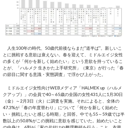
人生100年の時代、50歳代前後ならまだ“道半ば”。新しいこ
とに挑戦する意欲は衰えない。春を迎えて、ミドルエイジ女性
の多くが「何かを新しく始めたい」という意欲を持っているこ
とが、「ハルメク 生きかた上手研究所」（東京）が行った「春
の節目に関する意識・実態調査」で浮かび上がった。
ミドルエイジ女性向けWEBメディア「HALMEK up（ハルメ
クアップ）」の会員で40～65歳の全国の女性431人に1月30日
（金）～2月3日（火）に調査を実施。それによると、全体の
47.3%が「春の年度替わり」について「何かを新しく始めた
い・挑戦したいと感じる時期」と回答。中でも55～59歳では半
数以上の50.8%がこの挑戦に意欲を感じていた。始めたいこと
の中身は、6割が「家の片付けや整理整頓を行う」こと。衣替