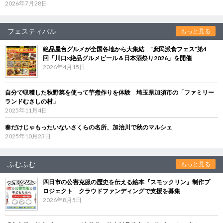
2026年7月28日
フェスティバル
もっと見る
絶品屋台グルメが全国各地から大集結 “庶民派食フェス”第4
回「川口×絶品グルメビール＆日本酒祭り2026」を開催
2026年4月15日
自分で収穫した秋野菜を使って芋煮作りを体験 埼玉県加須市の「ファミリー
ランドむさしの村」
2025年11月4日
春だけじゃもったいないさくらの名所、加治川で秋のマルシェ
2025年10月23日
ふむふむ
もっと見る
四日市の公害克服の歴史を伝える絵本『スモックリン』制作プ
ロジェクト クラウドファンディングで支援を募集
2026年8月5日