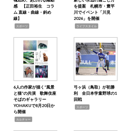
感 【正田裕生 コラ
を提案 札幌市・豊平
ム 直線・曲線・斜め
川でイベント「川見
線】
2026」を開催
,
,
スポーツ
ライフスタイル
6人の作家が描く“風景
弓ヶ浜（鳥取）が初勝
と猫”の共演 歌舞伎座
利 全日本学童野球の1
そばのギャラリー
回戦
YOHAKUで8月20日か
,
スポーツ
ら開催
,
カルチャー