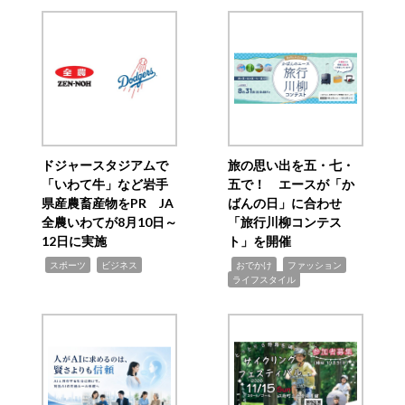
ドジャースタジアムで
旅の思い出を五・七・
「いわて牛」など岩手
五で！ エースが「か
県産農畜産物をPR JA
ばんの日」に合わせ
全農いわてが8月10日～
「旅行川柳コンテス
12日に実施
ト」を開催
,
,
,
,
,
スポーツ
ビジネス
おでかけ
ファッション
ライフスタイル