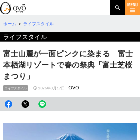
検
索
コ
ン
テ
ホーム
>
ライフスタイル
ン
ライフスタイル
ツ
へ
移
富士山麓が一面ピンクに染まる 富士
動
本栖湖リゾートで春の祭典「富士芝桜
まつり」
OVO
2026年3月17日
ライフスタイル