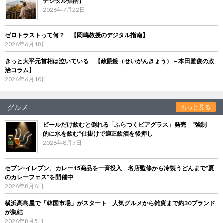
デジタル指南】
2026年7月22日
ゼロトラストって何？ 【岡嶋教授のデジタル指南】
2026年6月18日
きっと大平元首相は泣いている 【政眼鏡（せいがんきょう）－本田雅俊の政
治コラム】
2026年6月10日
グルメ
もっと見る
ビールだけ飲むと倒れる「ふらつくビアグラス」発売 “強制
的に水を飲む”仕掛けで適正飲酒を後押し
2026年8月7日
セブン‐イレブン、カレー15商品を一斉投入 名店監修から冷製うどんまで“夏
のカレーフェス”を開催中
2026年8月6日
横浜高島屋で「韓国市場」がスタート 人気グルメから雑貨まで約30ブランド
が集結
2026年8月5日