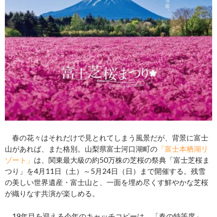
春の花々はそれだけで見とれてしまう風景だが、背景に富士
山があれば、また格別。山梨県富士河口湖町の
「富士本栖湖リ
ゾート」
は、関東最大級の約50万株の芝桜の祭典「富士芝桜ま
つり」を4月11日（土）～5月24日（日）まで開催する。残雪
の美しい世界遺産・富士山と、一面を埋め尽くす鮮やかな芝桜
が織りなす共演が楽しめる。
19年目を迎える今年のキャッチコピーは、「春の特等席」。