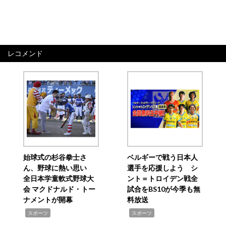
レコメンド
始球式の杉谷拳士さ
ベルギーで戦う日本人
ん、野球に熱い思い
選手を応援しよう シ
全日本学童軟式野球大
ント＝トロイデン戦全
会 マクドナルド・トー
試合をBS10が今季も無
ナメントが開幕
料放送
,
,
スポーツ
スポーツ