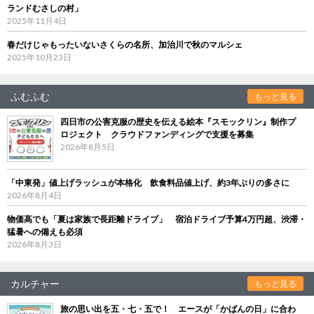
ランドむさしの村」
2025年11月4日
春だけじゃもったいないさくらの名所、加治川で秋のマルシェ
2025年10月23日
ふむふむ
もっと見る
四日市の公害克服の歴史を伝える絵本『スモックリン』制作プ
ロジェクト クラウドファンディングで支援を募集
2026年8月5日
「中東発」値上げラッシュが本格化 飲食料品値上げ、約3年ぶりの多さに
2026年8月4日
物価高でも「夏は家族で長距離ドライブ」 宿泊ドライブ予算4万円超、渋滞・
猛暑への備えも必須
2026年8月3日
カルチャー
もっと見る
旅の思い出を五・七・五で！ エースが「かばんの日」に合わ