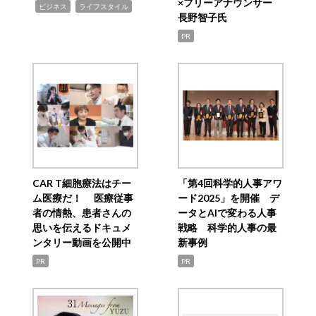
×フリーアナウンサー
,
,
ビジネス
ライフスタイル
長野智子氏
PR
CAR T細胞療法はチー
「第4回科学的人事アワ
ム医療だ！ 医療従事
ード2025」を開催 デ
者の情熱、患者さんの
ータとAIで変わる人事
思いを伝えるドキュメ
戦略 科学的人事の最
ンタリー動画を公開中
新事例
PR
PR