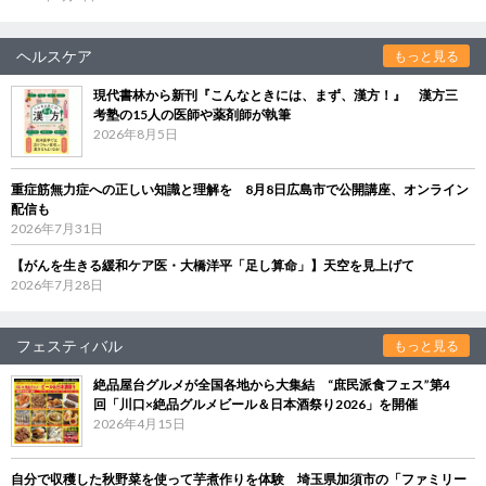
ヘルスケア
もっと見る
現代書林から新刊『こんなときには、まず、漢方！』 漢方三
考塾の15人の医師や薬剤師が執筆
2026年8月5日
重症筋無力症への正しい知識と理解を 8月8日広島市で公開講座、オンライン
配信も
2026年7月31日
【がんを生きる緩和ケア医・大橋洋平「足し算命」】天空を見上げて
2026年7月28日
フェスティバル
もっと見る
絶品屋台グルメが全国各地から大集結 “庶民派食フェス”第4
回「川口×絶品グルメビール＆日本酒祭り2026」を開催
2026年4月15日
自分で収穫した秋野菜を使って芋煮作りを体験 埼玉県加須市の「ファミリー