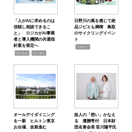
「人がAIに求めるのは
日野川の風を感じて絶
信頼し相談できるこ
品ジビエも満喫 鳥取
と」 ロジカがAI事業
のサイクリングイベン
者と導入機関の共通指
ト
針案を策定へ
,
スポーツ
,
,
デジもの
ビジネス
オールデイダイニング
故人の「想い」かなえ
を一新 ヒルトン東京
る 遺贈寄付 日本財
お台場、改装進む
団名誉会長 笹川陽平氏