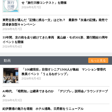
せ「旅行川柳コンテスト」を開催
2026年8月7日
東野圭吾が選んだ「記憶に残る一文」はどれ？ 最新作『永遠の記憶』発売で
読者参加型キャンペーン
2026年8月7日
55年間、京の街を走り続けてきた車両 嵐山線・モボ301形、運行開始55周年
イベントを開催
2026年8月6日
動画
もっと見る
「100歳現役」目指すシニア1500人が集結 マンション管理代
務員イベント「うぇるねすシップ」
2026年8月4日
AI時代、「暗黙知」は継承できるのか 「デジブレ」説明会／ラウンドテーブ
ル
2026年8月3日
紀伊勝浦の魅力を堪能 ホテル浦島、日昇館をリニューアル