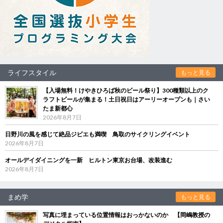
ライフスタイル
もっと見る
【入場無料！けやきひろば秋のビール祭り】300種類以上のク
ラフトビールが集まる！土日祝日はアーリーオープンも｜さい
たま新都心
2026年8月7日
日野川の風を感じて絶品ジビエも満喫 鳥取のサイクリングイベント
2026年8月7日
オールデイダイニングを一新 ヒルトン東京お台場、改装進む
2026年8月7日
まめ学
もっと見る
写真に埋まっている位置情報はおっかないのか 【岡嶋教授の