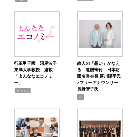
行革甲子園 沼尾波子
故人の「想い」かなえ
東洋大学教授 連載
る 遺贈寄付 日本財
「よんななエコノミ
団名誉会長 笹川陽平氏
ー」
×フリーアナウンサー
長野智子氏
,
ビジネス
PR