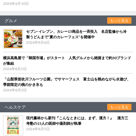
2026年6月10日
グルメ
もっと見る
セブン‐イレブン、カレー15商品を一斉投入 名店監修から冷
製うどんまで“夏のカレーフェス”を開催中
2026年8月6日
横浜高島屋で「韓国市場」がスタート 人気グルメから雑貨まで約30ブランド
が集結
2026年8月5日
「山梨県笛吹川フルーツ公園」でサマーフェス 富士山を眺めながら水遊び、
季節限定の桃のかき氷も
2026年8月3日
ヘルスケア
もっと見る
現代書林から新刊『こんなときには、まず、漢方！』 漢方三
考塾の15人の医師や薬剤師が執筆
2026年8月5日