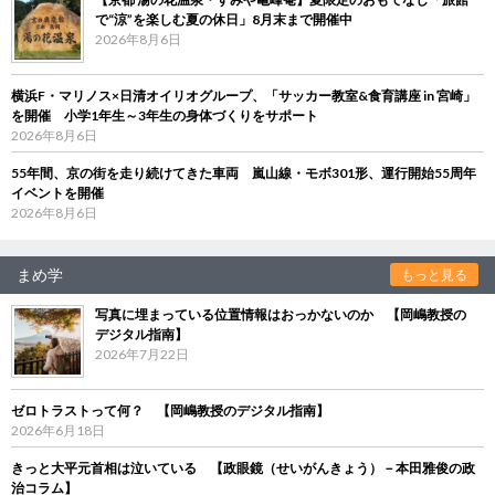
で“涼”を楽しむ夏の休日」8月末まで開催中
2026年8月6日
横浜F・マリノス×日清オイリオグループ、「サッカー教室&食育講座 in 宮崎」
を開催 小学1年生～3年生の身体づくりをサポート
2026年8月6日
55年間、京の街を走り続けてきた車両 嵐山線・モボ301形、運行開始55周年
イベントを開催
2026年8月6日
まめ学
もっと見る
写真に埋まっている位置情報はおっかないのか 【岡嶋教授の
デジタル指南】
2026年7月22日
ゼロトラストって何？ 【岡嶋教授のデジタル指南】
2026年6月18日
きっと大平元首相は泣いている 【政眼鏡（せいがんきょう）－本田雅俊の政
治コラム】