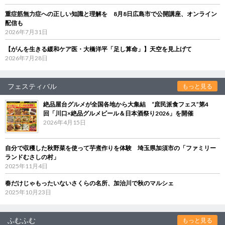
重症筋無力症への正しい知識と理解を 8月8日広島市で公開講座、オンライン
配信も
2026年7月31日
【がんを生きる緩和ケア医・大橋洋平「足し算命」】天空を見上げて
2026年7月28日
フェスティバル
もっと見る
絶品屋台グルメが全国各地から大集結 “庶民派食フェス”第4
回「川口×絶品グルメビール＆日本酒祭り2026」を開催
2026年4月15日
自分で収穫した秋野菜を使って芋煮作りを体験 埼玉県加須市の「ファミリー
ランドむさしの村」
2025年11月4日
春だけじゃもったいないさくらの名所、加治川で秋のマルシェ
2025年10月23日
ふむふむ
もっと見る