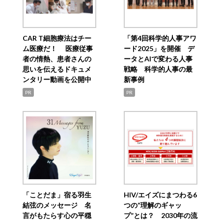
CAR T細胞療法はチー
「第4回科学的人事アワ
ム医療だ！ 医療従事
ード2025」を開催 デ
者の情熱、患者さんの
ータとAIで変わる人事
思いを伝えるドキュメ
戦略 科学的人事の最
ンタリー動画を公開中
新事例
PR
PR
「ことだま」宿る羽生
HIV/エイズにまつわる6
結弦のメッセージ 名
つの“理解のギャッ
言がもたらす心の平穏
プ”とは？ 2030年の流