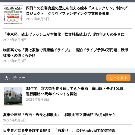
四日市の公害克服の歴史を伝える絵本『スモックリン』制作プ
ロジェクト クラウドファンディングで支援を募集
2026年8月5日
「中東発」値上げラッシュが本格化 飲食料品値上げ、約3年ぶりの多さに
2026年8月4日
物価高でも「夏は家族で長距離ドライブ」 宿泊ドライブ予算4万円超、渋滞・
猛暑への備えも必須
2026年8月3日
カルチャー
もっと見る
55年間、京の街を走り続けてきた車両 嵐山線・モボ301形、
運行開始55周年イベントを開催
2026年8月6日
夏季企画展「秀吉・秀長と和歌山」 和歌山市立博物館で8月8日から
2026年8月6日
日本史と世界史を旅するRPG 「時渡り」、iOS/Androidで配信開始