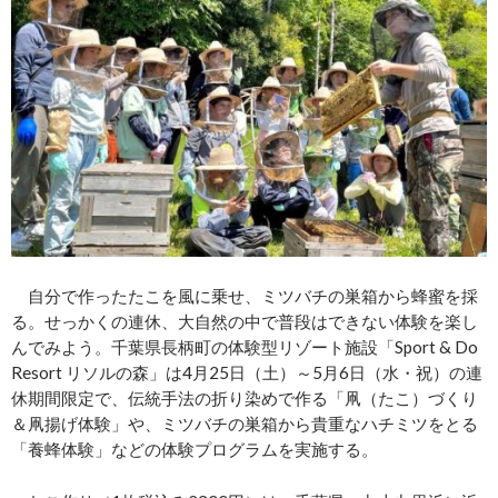
自分で作ったたこを風に乗せ、ミツバチの巣箱から蜂蜜を採
る。せっかくの連休、大自然の中で普段はできない体験を楽し
んでみよう。千葉県長柄町の体験型リゾート施設「Sport & Do
Resort リソルの森」は4月25日（土）～5月6日（水・祝）の連
休期間限定で、伝統手法の折り染めで作る「凧（たこ）づくり
＆凧揚げ体験」や、ミツバチの巣箱から貴重なハチミツをとる
「養蜂体験」などの体験プログラムを実施する。