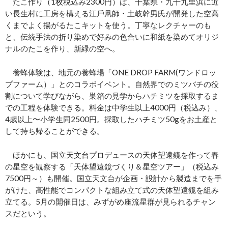
たこ作り（1枚税込み2300円）は、千葉県・九十九里浜に近
い⻑生村に工房を構える江戶凧師・土岐幹男氏が開発した空高
くまでよく揚がるたこキットを使う。丁寧なレクチャーのも
と、伝統手法の折り染めで好みの色合いに和紙を染めてオリジ
ナルのたこを作り、新緑の空へ。
養蜂体験は、地元の養蜂場「ONE DROP FARM(ワンドロッ
プファーム）」とのコラボイベント。自然界でのミツバチの役
割について学びながら、巣箱の見学からハチミツを採取するま
での工程を体験できる。料金は中学生以上4000円（税込み）、
4歳以上〜小学生同2500円。採取したハチミツ50gをお土産と
して持ち帰ることができる。
ほかにも、国立天文台プロデュースの天体望遠鏡を作って春
の星空を観察する「天体望遠鏡づくり＆星空ツアー」（税込み
7500円～）も開催。国立天文台が企画・設計から製造までを手
がけた、高性能でコンパクトな組み立て式の天体望遠鏡を組み
立てる。5月の開催日は、みずがめ座流星群が見られるチャン
スだという。