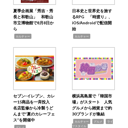
夏季企画展「秀吉・秀
日本史と世界史を旅す
長と和歌山」 和歌山
るRPG 「時渡り」、
市立博物館で8月8日か
iOS/Androidで配信開
ら
始
,
,
カルチャー
カルチャー
セブン‐イレブン、カレ
横浜高島屋で「韓国市
ー15商品を一斉投入
場」がスタート 人気
名店監修から冷製うど
グルメから雑貨まで約
んまで“夏のカレーフェ
30ブランドが集結
ス”を開催中
,
,
,
カルチャー
グルメ
ライ
フスタイル
,
グルメ