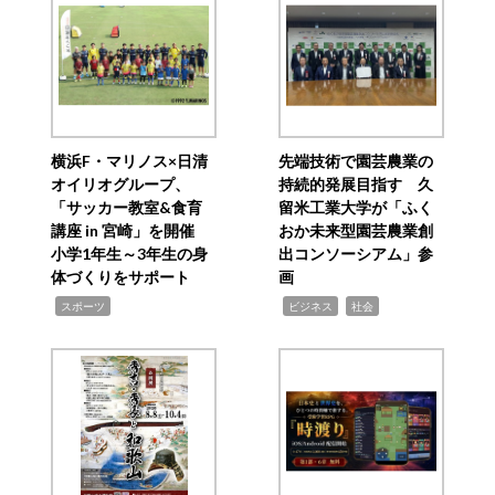
横浜F・マリノス×日清
先端技術で園芸農業の
オイリオグループ、
持続的発展目指す 久
「サッカー教室&食育
留米工業大学が「ふく
講座 in 宮崎」を開催
おか未来型園芸農業創
小学1年生～3年生の身
出コンソーシアム」参
体づくりをサポート
画
,
,
,
スポーツ
ビジネス
社会