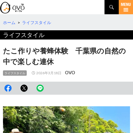
検
索
コ
ン
テ
ホーム
>
ライフスタイル
ン
ライフスタイル
ツ
へ
移
たこ作りや養蜂体験 千葉県の自然の
動
中で楽しむ連休
OVO
2026年3月18日
ライフスタイル