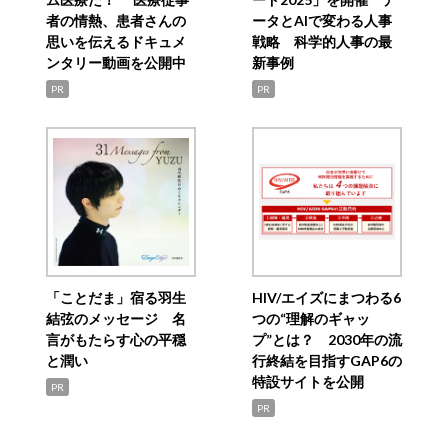
者の情熱、患者さんの
ータとAIで変わる人事
思いを伝えるドキュメ
戦略 科学的人事の最
ンタリー動画を公開中
新事例
PR
PR
「ことだま」宿る羽生
HIV/エイズにまつわる6
結弦のメッセージ 名
つの“理解のギャッ
言がもたらす心の平穏
プ”とは？ 2030年の流
と潤い
行終結を目指すGAP6の
特設サイトを公開
PR
PR