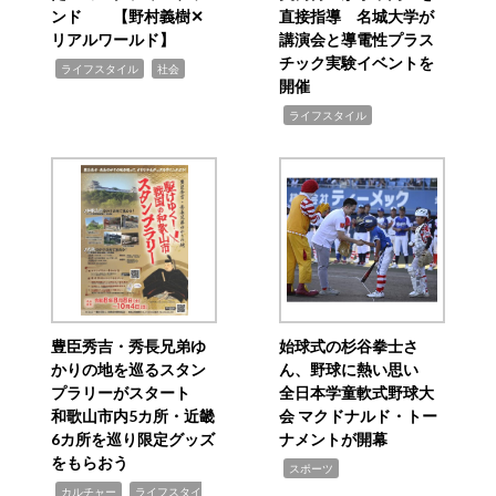
ンド 【野村義樹✕
直接指導 名城大学が
リアルワールド】
講演会と導電性プラス
チック実験イベントを
,
,
ライフスタイル
社会
開催
,
ライフスタイル
豊臣秀吉・秀長兄弟ゆ
始球式の杉谷拳士さ
かりの地を巡るスタン
ん、野球に熱い思い
プラリーがスタート
全日本学童軟式野球大
和歌山市内5カ所・近畿
会 マクドナルド・トー
6カ所を巡り限定グッズ
ナメントが開幕
をもらおう
,
スポーツ
,
,
カルチャー
ライフスタイ