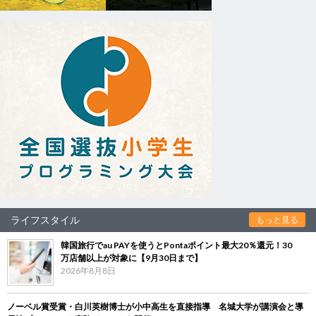
ライフスタイル
もっと見る
韓国旅行でau PAYを使うとPontaポイント最大20％還元！30
万店舗以上が対象に【9月30日まで】
2026年8月8日
ノーベル賞受賞・白川英樹博士が小中高生を直接指導 名城大学が講演会と導