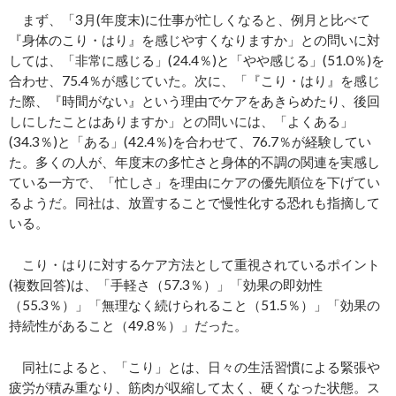
まず、「3月(年度末)に仕事が忙しくなると、例月と比べて
『身体のこり・はり』を感じやすくなりますか」との問いに対
しては、「非常に感じる」(24.4％)と「やや感じる」(51.0％)を
合わせ、75.4％が感じていた。次に、「『こり・はり』を感じ
た際、『時間がない』という理由でケアをあきらめたり、後回
しにしたことはありますか」との問いには、「よくある」
(34.3％)と「ある」(42.4％)を合わせて、76.7％が経験してい
た。多くの人が、年度末の多忙さと身体的不調の関連を実感し
ている一方で、「忙しさ」を理由にケアの優先順位を下げてい
るようだ。同社は、放置することで慢性化する恐れも指摘して
いる。
こり・はりに対するケア方法として重視されているポイント
(複数回答)は、「手軽さ（57.3％）」「効果の即効性
（55.3％）」「無理なく続けられること（51.5％）」「効果の
持続性があること（49.8％）」だった。
同社によると、「こり」とは、日々の生活習慣による緊張や
疲労が積み重なり、筋肉が収縮して太く、硬くなった状態。ス