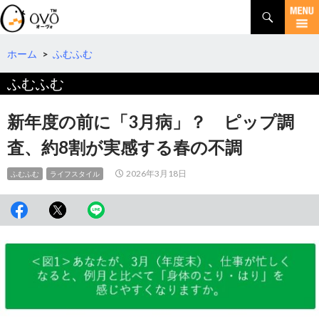
検
索
コ
ン
テ
ホーム
>
ふむふむ
ン
ふむふむ
ツ
へ
移
新年度の前に「3月病」？ ピップ調
動
査、約8割が実感する春の不調
2026年3月18日
ふむふむ
ライフスタイル