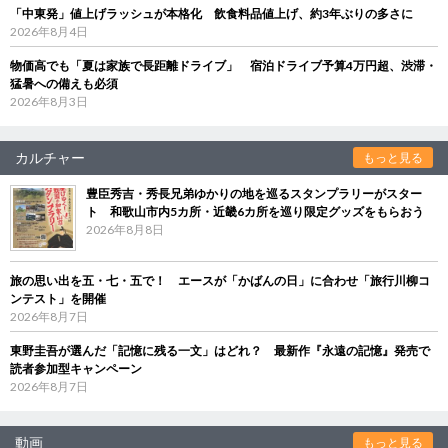
「中東発」値上げラッシュが本格化 飲食料品値上げ、約3年ぶりの多さに
2026年8月4日
物価高でも「夏は家族で長距離ドライブ」 宿泊ドライブ予算4万円超、渋滞・
猛暑への備えも必須
2026年8月3日
カルチャー
もっと見る
豊臣秀吉・秀長兄弟ゆかりの地を巡るスタンプラリーがスター
ト 和歌山市内5カ所・近畿6カ所を巡り限定グッズをもらおう
2026年8月8日
旅の思い出を五・七・五で！ エースが「かばんの日」に合わせ「旅行川柳コ
ンテスト」を開催
2026年8月7日
東野圭吾が選んだ「記憶に残る一文」はどれ？ 最新作『永遠の記憶』発売で
読者参加型キャンペーン
2026年8月7日
動画
もっと見る