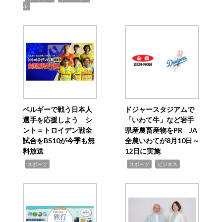
ル
ベルギーで戦う日本人
ドジャースタジアムで
選手を応援しよう シ
「いわて牛」など岩手
ント＝トロイデン戦全
県産農畜産物をPR JA
試合をBS10が今季も無
全農いわてが8月10日～
料放送
12日に実施
,
,
,
スポーツ
スポーツ
ビジネス