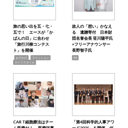
旅の思い出を五・七・
故人の「想い」かなえ
五で！ エースが「か
る 遺贈寄付 日本財
ばんの日」に合わせ
団名誉会長 笹川陽平氏
「旅行川柳コンテス
×フリーアナウンサー
ト」を開催
長野智子氏
,
,
,
おでかけ
ファッション
PR
ライフスタイル
CAR T細胞療法はチー
「第4回科学的人事アワ
ム医療だ！ 医療従事
ード2025」を開催 デ