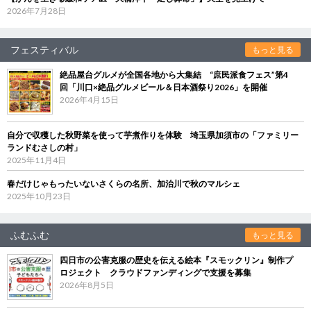
2026年7月28日
フェスティバル
もっと見る
絶品屋台グルメが全国各地から大集結 “庶民派食フェス”第4
回「川口×絶品グルメビール＆日本酒祭り2026」を開催
2026年4月15日
自分で収穫した秋野菜を使って芋煮作りを体験 埼玉県加須市の「ファミリー
ランドむさしの村」
2025年11月4日
春だけじゃもったいないさくらの名所、加治川で秋のマルシェ
2025年10月23日
ふむふむ
もっと見る
四日市の公害克服の歴史を伝える絵本『スモックリン』制作プ
ロジェクト クラウドファンディングで支援を募集
2026年8月5日