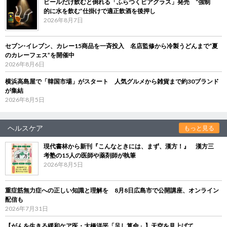
ビールだけ飲むと倒れる「ふらつくビアグラス」発売 “強制
的に水を飲む”仕掛けで適正飲酒を後押し
2026年8月7日
セブン‐イレブン、カレー15商品を一斉投入 名店監修から冷製うどんまで“夏
のカレーフェス”を開催中
2026年8月6日
横浜高島屋で「韓国市場」がスタート 人気グルメから雑貨まで約30ブランド
が集結
2026年8月5日
ヘルスケア
もっと見る
現代書林から新刊『こんなときには、まず、漢方！』 漢方三
考塾の15人の医師や薬剤師が執筆
2026年8月5日
重症筋無力症への正しい知識と理解を 8月8日広島市で公開講座、オンライン
配信も
2026年7月31日
【がんを生きる緩和ケア医・大橋洋平「足し算命」】天空を見上げて