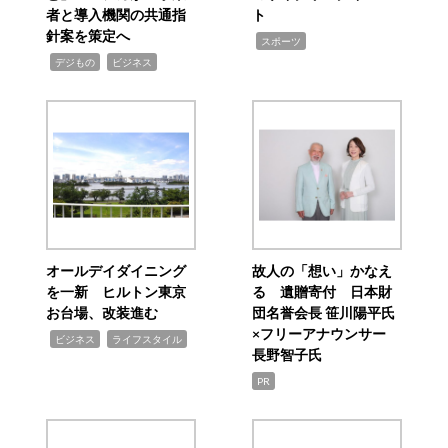
者と導入機関の共通指
ト
針案を策定へ
,
スポーツ
,
,
デジもの
ビジネス
オールデイダイニング
故人の「想い」かなえ
を一新 ヒルトン東京
る 遺贈寄付 日本財
お台場、改装進む
団名誉会長 笹川陽平氏
×フリーアナウンサー
,
,
ビジネス
ライフスタイル
長野智子氏
PR