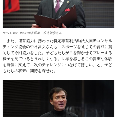
NEW TERAKOYAの代表理事・渡邉勝彦さん
また、運営協力に携わった特定非営利活動法人国際コンサル
ティング協会の中谷昌文さんも「スポーツを通じての育成に賛
同して今回協力をした。子どもたちが目を輝かせてプレーする
様子を見ているとうれしくなる。世界を感じるこの貴重な体験
を自信に変えて、次のチャレンジにつなげてほしい」と、子ど
もたちの将来に期待を寄せた。