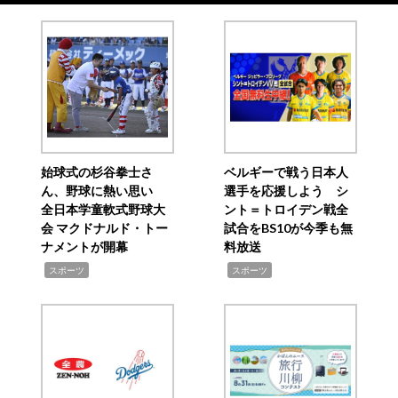
始球式の杉谷拳士さ
ベルギーで戦う日本人
ん、野球に熱い思い
選手を応援しよう シ
全日本学童軟式野球大
ント＝トロイデン戦全
会 マクドナルド・トー
試合をBS10が今季も無
ナメントが開幕
料放送
,
,
スポーツ
スポーツ