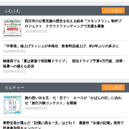
ふむふむ
もっと見る
四日市の公害克服の歴史を伝える絵本『スモックリン』制作プ
ロジェクト クラウドファンディングで支援を募集
2026年8月5日
「中東発」値上げラッシュが本格化 飲食料品値上げ、約3年ぶりの多さに
2026年8月4日
物価高でも「夏は家族で長距離ドライブ」 宿泊ドライブ予算4万円超、渋滞・
猛暑への備えも必須
2026年8月3日
カルチャー
もっと見る
旅の思い出を五・七・五で！ エースが「かばんの日」に合わ
せ「旅行川柳コンテスト」を開催
2026年8月7日
東野圭吾が選んだ「記憶に残る一文」はどれ？ 最新作『永遠の記憶』発売で
読者参加型キャンペーン