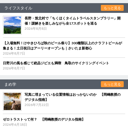
ライフスタイル
もっと見る
長野・筑北村で「ちくほくタイムトラベルスタンプラリー」開
催！謎解きを楽しみながら全17スポットを巡る
2026年8月8日
【入場無料！けやきひろば秋のビール祭り】300種類以上のクラフトビールが
集まる！土日祝日はアーリーオープンも｜さいたま新都心
2026年8月7日
日野川の風を感じて絶品ジビエも満喫 鳥取のサイクリングイベント
2026年8月7日
まめ学
もっと見る
写真に埋まっている位置情報はおっかないのか 【岡嶋教授の
デジタル指南】
2026年7月22日
ゼロトラストって何？ 【岡嶋教授のデジタル指南】
2026年6月18日