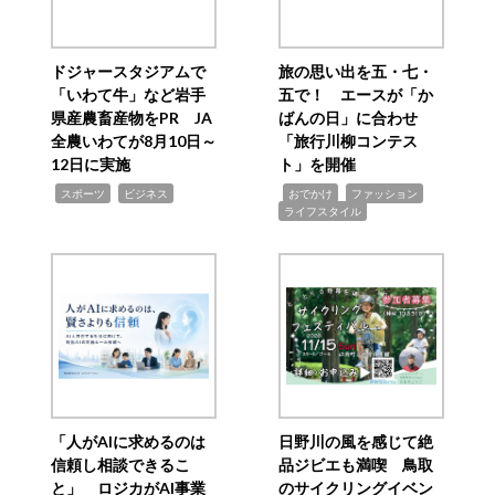
ドジャースタジアムで
旅の思い出を五・七・
「いわて牛」など岩手
五で！ エースが「か
県産農畜産物をPR JA
ばんの日」に合わせ
全農いわてが8月10日～
「旅行川柳コンテス
12日に実施
ト」を開催
,
,
,
,
,
スポーツ
ビジネス
おでかけ
ファッション
ライフスタイル
「人がAIに求めるのは
日野川の風を感じて絶
信頼し相談できるこ
品ジビエも満喫 鳥取
と」 ロジカがAI事業
のサイクリングイベン