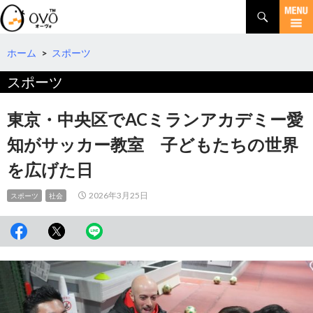
検
索
コ
ン
テ
ホーム
>
スポーツ
ン
スポーツ
ツ
へ
移
東京・中央区でACミランアカデミー愛
動
知がサッカー教室 子どもたちの世界
を広げた日
2026年3月25日
スポーツ
社会