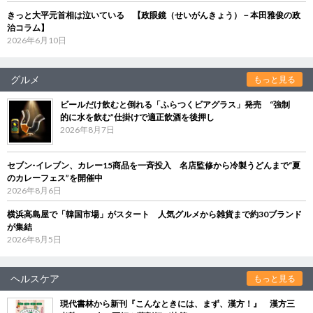
きっと大平元首相は泣いている 【政眼鏡（せいがんきょう）－本田雅俊の政
治コラム】
2026年6月10日
グルメ
もっと見る
ビールだけ飲むと倒れる「ふらつくビアグラス」発売 “強制
的に水を飲む”仕掛けで適正飲酒を後押し
2026年8月7日
セブン‐イレブン、カレー15商品を一斉投入 名店監修から冷製うどんまで“夏
のカレーフェス”を開催中
2026年8月6日
横浜高島屋で「韓国市場」がスタート 人気グルメから雑貨まで約30ブランド
が集結
2026年8月5日
ヘルスケア
もっと見る
現代書林から新刊『こんなときには、まず、漢方！』 漢方三