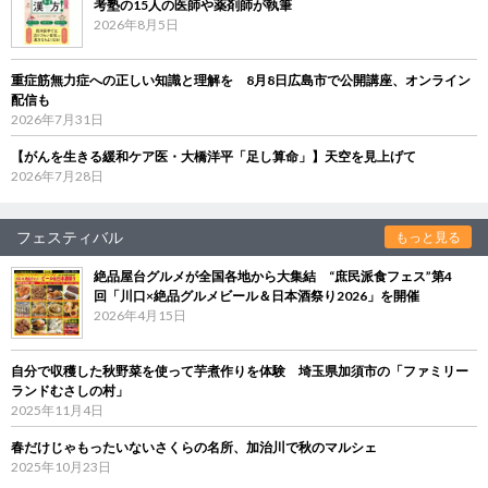
考塾の15人の医師や薬剤師が執筆
2026年8月5日
重症筋無力症への正しい知識と理解を 8月8日広島市で公開講座、オンライン
配信も
2026年7月31日
【がんを生きる緩和ケア医・大橋洋平「足し算命」】天空を見上げて
2026年7月28日
フェスティバル
もっと見る
絶品屋台グルメが全国各地から大集結 “庶民派食フェス”第4
回「川口×絶品グルメビール＆日本酒祭り2026」を開催
2026年4月15日
自分で収穫した秋野菜を使って芋煮作りを体験 埼玉県加須市の「ファミリー
ランドむさしの村」
2025年11月4日
春だけじゃもったいないさくらの名所、加治川で秋のマルシェ
2025年10月23日