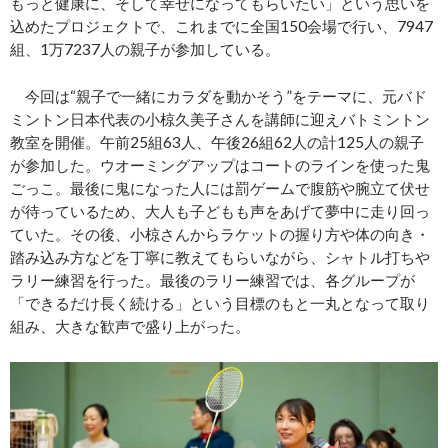
もっと健康に、そして幸せになってもらいたい」という思いを
込めたプロジェクトで、これまでに全国150会場で行い、7947
組、1万7237人の親子が参加している。
今回は“親子で一緒にカラダを動かそう”をテーマに、元バド
ミントン日本代表の小椋久美子さんを講師に迎えバトミントン
教室を開催。午前25組63人、午後26組62人の計125人の親子
が参加した。ウオーミングアップはコートのラインを使った鬼
ごっこ。最後に鬼になった人には罰ゲームで腹筋や腕立て伏せ
が待っているため、大人も子どもも声をあげて夢中に走り回っ
ていた。その後、小椋さんからラケットの握り方や体の向き・
踏み込み方などを丁寧に教えてもらいながら、シャトル打ちや
ラリー練習を行った。最後のラリー練習では、各グループが
「できるだけ長く続ける」という目標のもと一丸となって取り
組み、大きな歓声で盛り上がった。