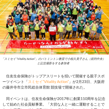
「スミセイ “Vitality Action”」のバトミントン教室で小椋久美子さん（前列中央）
と記念撮影をする参加者
住友生命保険がトップアスリートを招いて開催する親子スポ
ーツイベント「
スミセイ“Vitality Action”
」が2月23日、大阪府
の藤井寺市立市民総合体育館 競技場で開催された。
同イベントは、住友生命保険が2017年に創業110周年を記念
して始めた社会貢献事業。「大切な人と一緒に運動することで