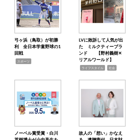
弓ヶ浜（鳥取）が初勝
LVに敗訴して人気が出
利 全日本学童野球の1
た ミルクティーブラ
回戦
ンド 【野村義樹✕
リアルワールド】
,
スポーツ
,
,
ライフスタイル
社会
ノーベル賞受賞・白川
故人の「想い」かなえ
英樹博士が小中高生を
る 遺贈寄付 日本財