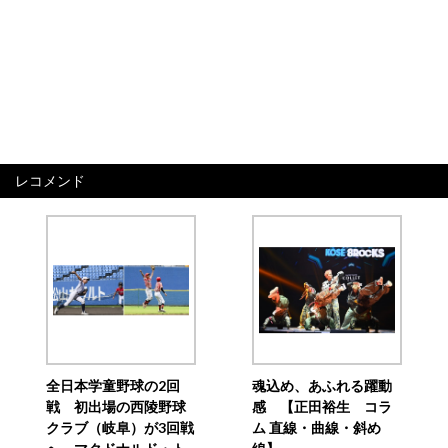
レコメンド
全日本学童野球の2回
魂込め、あふれる躍動
戦 初出場の西陵野球
感 【正田裕生 コラ
クラブ（岐阜）が3回戦
ム 直線・曲線・斜め