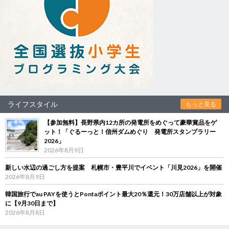
ライフスタイル
もっと見る
【参加無料】長野県内12カ所の発電所をめぐって豪華賞品をゲ
ット！「ぐるーっと！信州ダムめぐり 発電所スタンプラリー
2026」
2026年8月9日
新しい水辺の過ごし方を提案 札幌市・豊平川でイベント「川見2026」を開催
2026年8月9日
韓国旅行でau PAYを使うとPontaポイント最大20％還元！30万店舗以上が対象
に【9月30日まで】
2026年8月8日