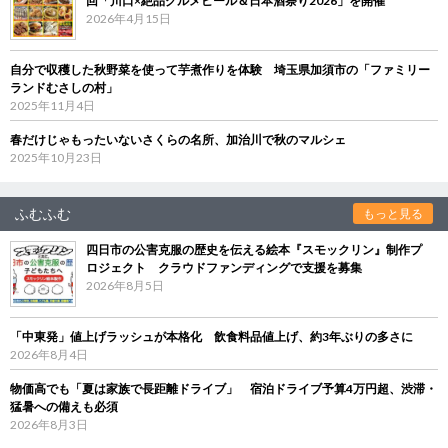
回「川口×絶品グルメビール＆日本酒祭り2026」を開催
2026年4月15日
自分で収穫した秋野菜を使って芋煮作りを体験 埼玉県加須市の「ファミリー
ランドむさしの村」
2025年11月4日
春だけじゃもったいないさくらの名所、加治川で秋のマルシェ
2025年10月23日
ふむふむ
もっと見る
四日市の公害克服の歴史を伝える絵本『スモックリン』制作プ
ロジェクト クラウドファンディングで支援を募集
2026年8月5日
「中東発」値上げラッシュが本格化 飲食料品値上げ、約3年ぶりの多さに
2026年8月4日
物価高でも「夏は家族で長距離ドライブ」 宿泊ドライブ予算4万円超、渋滞・
猛暑への備えも必須
2026年8月3日