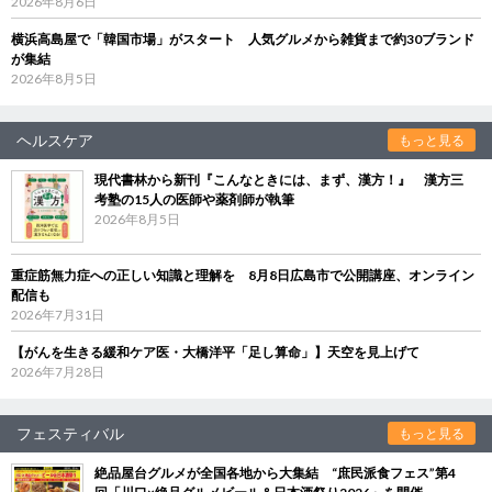
2026年8月6日
横浜高島屋で「韓国市場」がスタート 人気グルメから雑貨まで約30ブランド
が集結
2026年8月5日
ヘルスケア
もっと見る
現代書林から新刊『こんなときには、まず、漢方！』 漢方三
考塾の15人の医師や薬剤師が執筆
2026年8月5日
重症筋無力症への正しい知識と理解を 8月8日広島市で公開講座、オンライン
配信も
2026年7月31日
【がんを生きる緩和ケア医・大橋洋平「足し算命」】天空を見上げて
2026年7月28日
フェスティバル
もっと見る
絶品屋台グルメが全国各地から大集結 “庶民派食フェス”第4