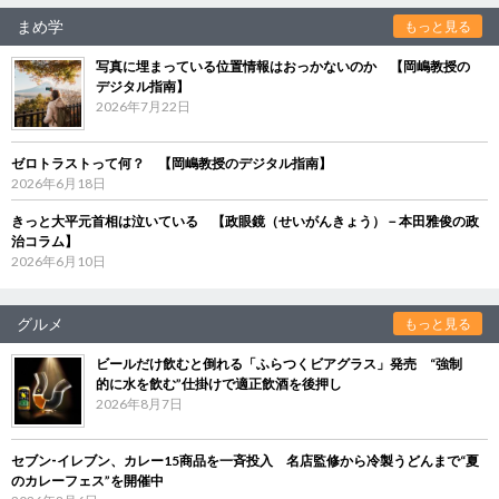
まめ学
もっと見る
写真に埋まっている位置情報はおっかないのか 【岡嶋教授の
デジタル指南】
2026年7月22日
ゼロトラストって何？ 【岡嶋教授のデジタル指南】
2026年6月18日
きっと大平元首相は泣いている 【政眼鏡（せいがんきょう）－本田雅俊の政
治コラム】
2026年6月10日
グルメ
もっと見る
ビールだけ飲むと倒れる「ふらつくビアグラス」発売 “強制
的に水を飲む”仕掛けで適正飲酒を後押し
2026年8月7日
セブン‐イレブン、カレー15商品を一斉投入 名店監修から冷製うどんまで“夏
のカレーフェス”を開催中