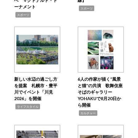
へ マクドナルド・ト
線】
ーナメント
,
スポーツ
,
スポーツ
新しい水辺の過ごし方
6人の作家が描く“風景
を提案 札幌市・豊平
と猫”の共演 歌舞伎座
川でイベント「川見
そばのギャラリー
2026」を開催
YOHAKUで8月20日か
ら開催
,
ライフスタイル
,
カルチャー