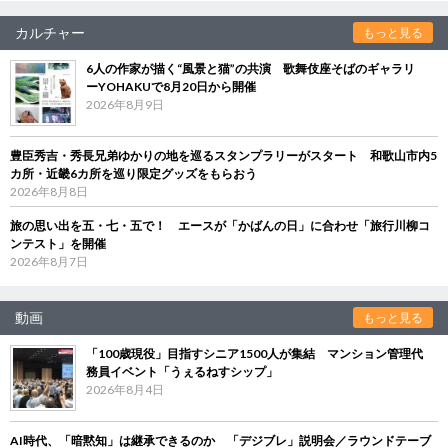
カルチャー
もっと見る
6人の作家が描く“風景と猫”の共演 歌舞伎座そばのギャラリ
ーYOHAKUで8月20日から開催
2026年8月9日
豊臣秀吉・秀長兄弟ゆかりの地を巡るスタンプラリーがスタート 和歌山市内5
カ所・近畿6カ所を巡り限定グッズをもらおう
2026年8月8日
旅の思い出を五・七・五で！ エースが「かばんの日」に合わせ「旅行川柳コ
ンテスト」を開催
2026年8月7日
動画
もっと見る
「100歳現役」目指すシニア1500人が集結 マンション管理代
務員イベント「うぇるねすシップ」
2026年8月4日
AI時代、「暗黙知」は継承できるのか 「デジブレ」説明会／ラウンドテーブ