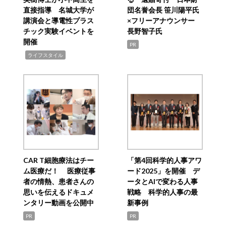
直接指導 名城大学が
団名誉会長 笹川陽平氏
講演会と導電性プラス
×フリーアナウンサー
チック実験イベントを
長野智子氏
開催
PR
,
ライフスタイル
CAR T細胞療法はチー
「第4回科学的人事アワ
ム医療だ！ 医療従事
ード2025」を開催 デ
者の情熱、患者さんの
ータとAIで変わる人事
思いを伝えるドキュメ
戦略 科学的人事の最
ンタリー動画を公開中
新事例
PR
PR