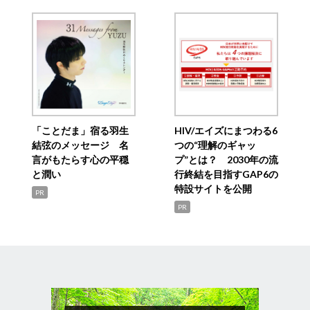
「ことだま」宿る羽生
HIV/エイズにまつわる6
結弦のメッセージ 名
つの“理解のギャッ
言がもたらす心の平穏
プ”とは？ 2030年の流
と潤い
行終結を目指すGAP6の
特設サイトを公開
PR
PR