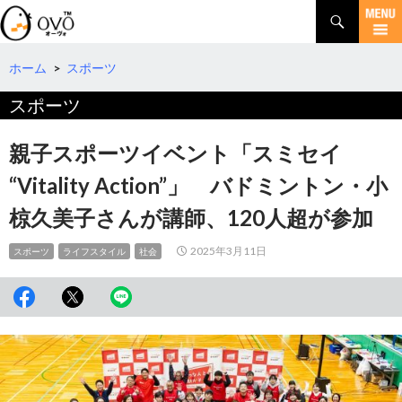
検
索
コ
ン
テ
ホーム
>
スポーツ
ン
スポーツ
ツ
へ
移
親子スポーツイベント「スミセイ
動
“Vitality Action”」 バドミントン・小
椋久美子さんが講師、120人超が参加
2025年3月11日
スポーツ
ライフスタイル
社会