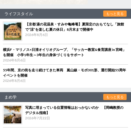
ライフスタイル
もっと見る
【京都 湯の花温泉・すみや亀峰菴】夏限定のおもてなし「旅館
で“涼”を楽しむ夏の休日」8月末まで開催中
2026年8月6日
横浜F・マリノス×日清オイリオグループ、「サッカー教室&食育講座 in 宮崎」
を開催 小学1年生～3年生の身体づくりをサポート
2026年8月6日
55年間、京の街を走り続けてきた車両 嵐山線・モボ301形、運行開始55周年
イベントを開催
2026年8月6日
まめ学
もっと見る
写真に埋まっている位置情報はおっかないのか 【岡嶋教授の
デジタル指南】
2026年7月22日