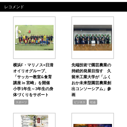
レコメンド
横浜F・マリノス×日清
先端技術で園芸農業の
オイリオグループ、
持続的発展目指す 久
「サッカー教室&食育
留米工業大学が「ふく
講座 in 宮崎」を開催
おか未来型園芸農業創
小学1年生～3年生の身
出コンソーシアム」参
体づくりをサポート
画
,
,
,
スポーツ
ビジネス
社会