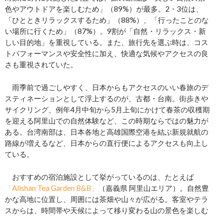
色やアウトドアを楽しむため」（89%）が最多。2・3位は、
「ひとときリラックスするため」（88%）、「行ったことのな
い場所に行くため」（87%）。9割が「自然・リラックス・新
しい目的地」を重視している。また、旅行先を選ぶ時は、コス
トパフォーマンスや安全性に加え、快適な気候やアクセスの良
さも重視されていた。
雨季前で過ごしやすく、日本からもアクセスのいい春旅のデ
スティネーションとして浮上するのが、古都・台南。街歩きや
サイクリング、例年4月中旬から5月上旬にかけて春茶の収穫期
を迎える阿里山での自然体験など、この時期ならではの魅力が
ある。台湾南部は、日本各地と高雄国際空港を結ぶ新規就航の
路線が増えるなど、日本からの直行便によるアクセスも向上し
ている。
おすすめの宿泊施設として挙がっているのは、たとえば
「Alishan Tea Garden B&B」
（嘉義県 阿里山エリア）。自然豊
かな高地に位置し、周囲には茶畑や山々が広がる。客室やテラ
スからは、時間帯や天候によって移り変わる山の景色を楽しむ