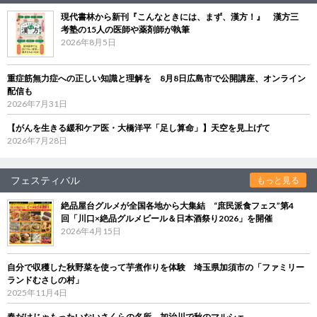
現代書林から新刊『こんなときには、まず、漢方！』 漢方三
考塾の15人の医師や薬剤師が執筆
2026年8月5日
重症筋無力症への正しい知識と理解を 8月8日広島市で公開講座、オンライン
配信も
2026年7月31日
【がんを生きる緩和ケア医・大橋洋平「足し算命」】天空を見上げて
2026年7月28日
フェスティバル
もっと見る
絶品屋台グルメが全国各地から大集結 “庶民派食フェス”第4
回「川口×絶品グルメビール＆日本酒祭り2026」を開催
2026年4月15日
自分で収穫した秋野菜を使って芋煮作りを体験 埼玉県加須市の「ファミリー
ランドむさしの村」
2025年11月4日
春だけじゃもったいないさくらの名所、加治川で秋のマルシェ