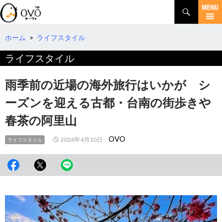
検
索
コ
ン
テ
ホーム
>
ライフスタイル
ン
ライフスタイル
ツ
へ
移
雨季前の近場の海外旅行はいかが シ
動
ーズンを迎える古都・台南の街歩きや
春茶の阿里山
OVO
2026年4月10日
ライフスタイル