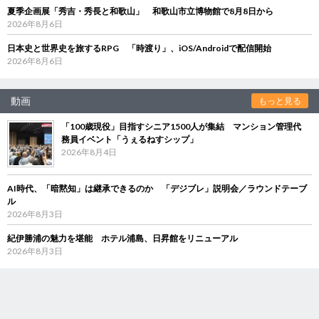
夏季企画展「秀吉・秀長と和歌山」 和歌山市立博物館で8月8日から
2026年8月6日
日本史と世界史を旅するRPG 「時渡り」、iOS/Androidで配信開始
2026年8月6日
動画
もっと見る
「100歳現役」目指すシニア1500人が集結 マンション管理代
務員イベント「うぇるねすシップ」
2026年8月4日
AI時代、「暗黙知」は継承できるのか 「デジブレ」説明会／ラウンドテーブ
ル
2026年8月3日
紀伊勝浦の魅力を堪能 ホテル浦島、日昇館をリニューアル
2026年8月3日