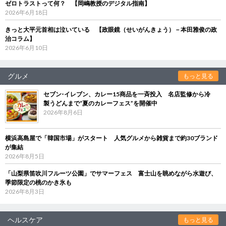
ゼロトラストって何？ 【岡嶋教授のデジタル指南】
2026年6月18日
きっと大平元首相は泣いている 【政眼鏡（せいがんきょう）－本田雅俊の政
治コラム】
2026年6月10日
グルメ
もっと見る
セブン‐イレブン、カレー15商品を一斉投入 名店監修から冷
製うどんまで“夏のカレーフェス”を開催中
2026年8月6日
横浜高島屋で「韓国市場」がスタート 人気グルメから雑貨まで約30ブランド
が集結
2026年8月5日
「山梨県笛吹川フルーツ公園」でサマーフェス 富士山を眺めながら水遊び、
季節限定の桃のかき氷も
2026年8月3日
ヘルスケア
もっと見る