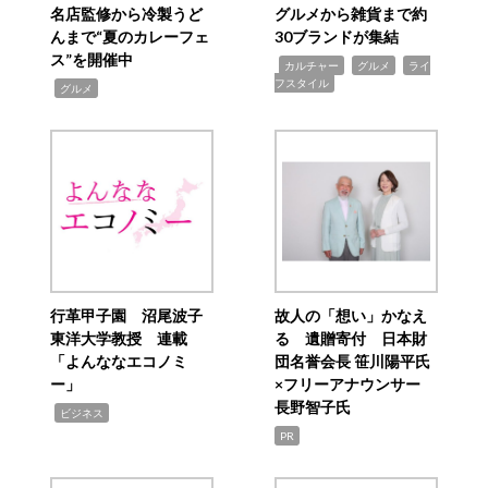
名店監修から冷製うど
グルメから雑貨まで約
んまで“夏のカレーフェ
30ブランドが集結
ス”を開催中
,
,
,
カルチャー
グルメ
ライ
フスタイル
,
グルメ
行革甲子園 沼尾波子
故人の「想い」かなえ
東洋大学教授 連載
る 遺贈寄付 日本財
「よんななエコノミ
団名誉会長 笹川陽平氏
ー」
×フリーアナウンサー
長野智子氏
,
ビジネス
PR