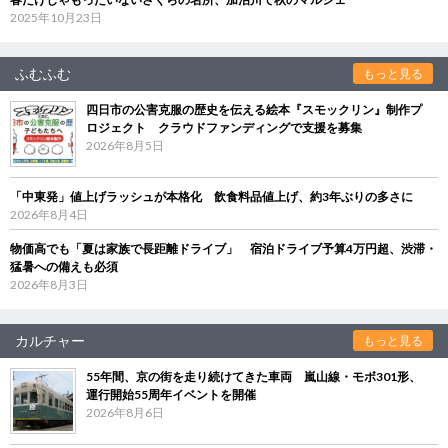
2025年10月23日
ふむふむ
もっと見る
四日市の公害克服の歴史を伝える絵本『スモックリン』制作プ
ロジェクト クラウドファンディングで支援を募集
2026年8月5日
「中東発」値上げラッシュが本格化 飲食料品値上げ、約3年ぶりの多さに
2026年8月4日
物価高でも「夏は家族で長距離ドライブ」 宿泊ドライブ予算4万円超、渋滞・
猛暑への備えも必須
2026年8月3日
カルチャー
もっと見る
55年間、京の街を走り続けてきた車両 嵐山線・モボ301形、
運行開始55周年イベントを開催
2026年8月6日