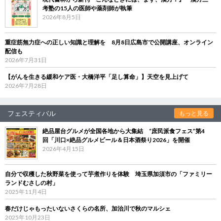
考塾の15人の医師や薬剤師が執筆
2026年8月5日
重症筋無力症への正しい知識と理解を 8月8日広島市で公開講座、オンライン
配信も
2026年7月31日
【がんを生きる緩和ケア医・大橋洋平「足し算命」】天空を見上げて
2026年7月28日
フェスティバル
もっと見る
絶品屋台グルメが全国各地から大集結 “庶民派食フェス”第4
回「川口×絶品グルメビール＆日本酒祭り2026」を開催
2026年4月15日
自分で収穫した秋野菜を使って芋煮作りを体験 埼玉県加須市の「ファミリー
ランドむさしの村」
2025年11月4日
春だけじゃもったいないさくらの名所、加治川で秋のマルシェ
2025年10月23日