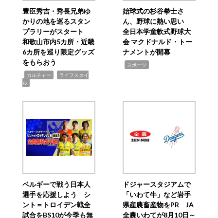
豊臣秀吉・秀長兄弟ゆ
始球式の杉谷拳士さ
かりの地を巡るスタン
ん、野球に熱い思い
プラリーがスタート
全日本学童軟式野球大
和歌山市内5カ所・近畿
会 マクドナルド・トー
6カ所を巡り限定グッズ
ナメントが開幕
をもらおう
,
スポーツ
,
,
カルチャー
ライフスタイ
ル
ベルギーで戦う日本人
ドジャースタジアムで
選手を応援しよう シ
「いわて牛」など岩手
ント＝トロイデン戦全
県産農畜産物をPR JA
試合をBS10が今季も無
全農いわてが8月10日～