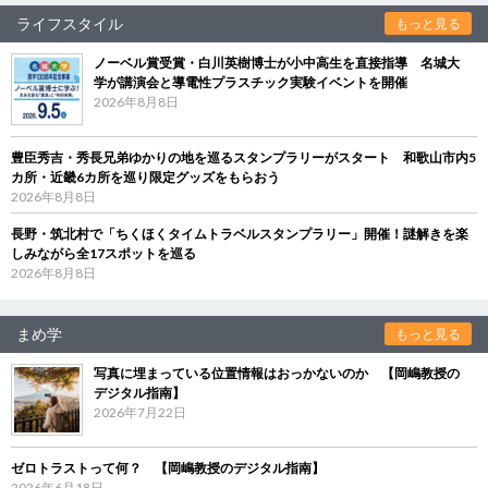
ライフスタイル
もっと見る
ノーベル賞受賞・白川英樹博士が小中高生を直接指導 名城大
学が講演会と導電性プラスチック実験イベントを開催
2026年8月8日
豊臣秀吉・秀長兄弟ゆかりの地を巡るスタンプラリーがスタート 和歌山市内5
カ所・近畿6カ所を巡り限定グッズをもらおう
2026年8月8日
長野・筑北村で「ちくほくタイムトラベルスタンプラリー」開催！謎解きを楽
しみながら全17スポットを巡る
2026年8月8日
まめ学
もっと見る
写真に埋まっている位置情報はおっかないのか 【岡嶋教授の
デジタル指南】
2026年7月22日
ゼロトラストって何？ 【岡嶋教授のデジタル指南】
2026年6月18日