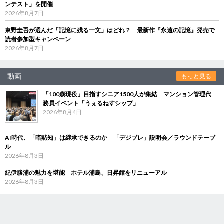
ンテスト」を開催
2026年8月7日
東野圭吾が選んだ「記憶に残る一文」はどれ？ 最新作『永遠の記憶』発売で
読者参加型キャンペーン
2026年8月7日
動画
もっと見る
「100歳現役」目指すシニア1500人が集結 マンション管理代
務員イベント「うぇるねすシップ」
2026年8月4日
AI時代、「暗黙知」は継承できるのか 「デジブレ」説明会／ラウンドテーブ
ル
2026年8月3日
紀伊勝浦の魅力を堪能 ホテル浦島、日昇館をリニューアル
2026年8月3日