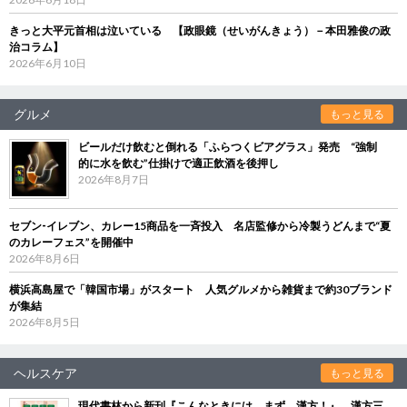
きっと大平元首相は泣いている 【政眼鏡（せいがんきょう）－本田雅俊の政
治コラム】
2026年6月10日
グルメ
もっと見る
ビールだけ飲むと倒れる「ふらつくビアグラス」発売 “強制
的に水を飲む”仕掛けで適正飲酒を後押し
2026年8月7日
セブン‐イレブン、カレー15商品を一斉投入 名店監修から冷製うどんまで“夏
のカレーフェス”を開催中
2026年8月6日
横浜高島屋で「韓国市場」がスタート 人気グルメから雑貨まで約30ブランド
が集結
2026年8月5日
ヘルスケア
もっと見る
現代書林から新刊『こんなときには、まず、漢方！』 漢方三