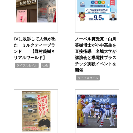
LVに敗訴して人気が出
ノーベル賞受賞・白川
た ミルクティーブラ
英樹博士が小中高生を
ンド 【野村義樹✕
直接指導 名城大学が
リアルワールド】
講演会と導電性プラス
チック実験イベントを
,
,
ライフスタイル
社会
開催
,
ライフスタイル