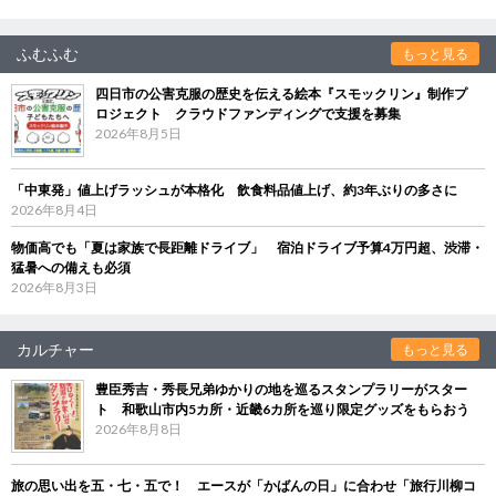
ふむふむ
もっと見る
四日市の公害克服の歴史を伝える絵本『スモックリン』制作プ
ロジェクト クラウドファンディングで支援を募集
2026年8月5日
「中東発」値上げラッシュが本格化 飲食料品値上げ、約3年ぶりの多さに
2026年8月4日
物価高でも「夏は家族で長距離ドライブ」 宿泊ドライブ予算4万円超、渋滞・
猛暑への備えも必須
2026年8月3日
カルチャー
もっと見る
豊臣秀吉・秀長兄弟ゆかりの地を巡るスタンプラリーがスター
ト 和歌山市内5カ所・近畿6カ所を巡り限定グッズをもらおう
2026年8月8日
旅の思い出を五・七・五で！ エースが「かばんの日」に合わせ「旅行川柳コ