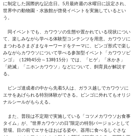
に制定した国際的な記念日。5月最終週の水曜日に設定され、
世界中の動物園・水族館が啓発イベントを実施しているとい
う。
同イベントでも、カワウソの生態や置かれている現状につい
て、楽しみながら学べる体験型コンテンツを用意。カワウソに
まつわるさまざまなキーワードをテーマに、ビンゴ形式で楽し
みながらカワウソについて学べる参加型イベント「カワウソビ
ンゴ」（12時45分～13時15分）では、「ヒゲ」「水かき」
「絶滅」「ニホンカワウソ」などについて、飼育員が解説す
る。
ビンゴ達成者の中から先着5人は、ガラス越しでカワウソに
エサをあげられる特別体験ができる。ビンゴに外れてもオリジ
ナルシールがもらえる。
また、普段は不定期で実施している「コツメカワウソお食事
タイム」が、“世界カワウソの日”限定の特別バージョンとして
登場。目の前でエサをほおばる姿や、器用に食べるしぐさな