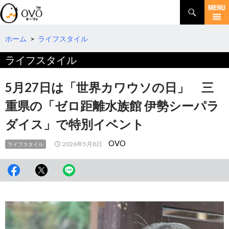
検
索
コ
ン
テ
ホーム
>
ライフスタイル
ン
ライフスタイル
ツ
へ
移
5月27日は「世界カワウソの日」 三
動
重県の「ゼロ距離水族館 伊勢シーパラ
ダイス」で特別イベント
OVO
2026年5月8日
ライフスタイル