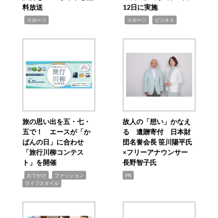
料放送
12日に実施
,
,
,
スポーツ
スポーツ
ビジネス
旅の思い出を五・七・
故人の「想い」かなえ
五で！ エースが「か
る 遺贈寄付 日本財
ばんの日」に合わせ
団名誉会長 笹川陽平氏
「旅行川柳コンテス
×フリーアナウンサー
ト」を開催
長野智子氏
,
,
,
おでかけ
ファッション
PR
ライフスタイル