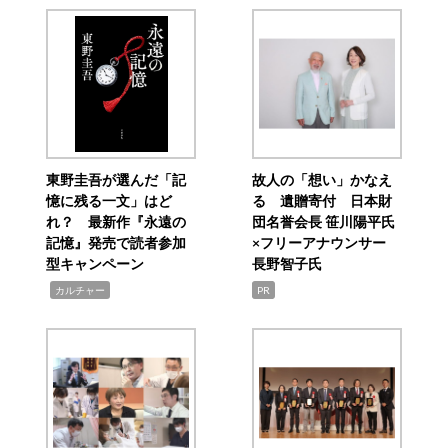
東野圭吾が選んだ「記
故人の「想い」かなえ
憶に残る一文」はど
る 遺贈寄付 日本財
れ？ 最新作『永遠の
団名誉会長 笹川陽平氏
記憶』発売で読者参加
×フリーアナウンサー
型キャンペーン
長野智子氏
,
カルチャー
PR