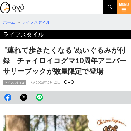
検
索
コ
ン
テ
ホーム
>
ライフスタイル
ン
ライフスタイル
ツ
へ
移
“連れて歩きたくなる”ぬいぐるみが付
動
録 チャイロイコグマ10周年アニバー
サリーブックが数量限定で登場
OVO
2026年5月12日
ライフスタイル