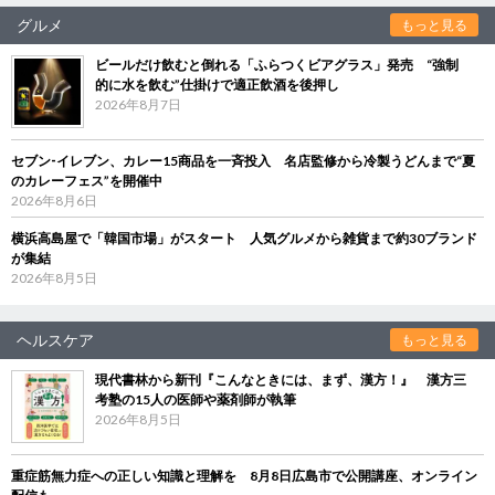
グルメ
もっと見る
ビールだけ飲むと倒れる「ふらつくビアグラス」発売 “強制
的に水を飲む”仕掛けで適正飲酒を後押し
2026年8月7日
セブン‐イレブン、カレー15商品を一斉投入 名店監修から冷製うどんまで“夏
のカレーフェス”を開催中
2026年8月6日
横浜高島屋で「韓国市場」がスタート 人気グルメから雑貨まで約30ブランド
が集結
2026年8月5日
ヘルスケア
もっと見る
現代書林から新刊『こんなときには、まず、漢方！』 漢方三
考塾の15人の医師や薬剤師が執筆
2026年8月5日
重症筋無力症への正しい知識と理解を 8月8日広島市で公開講座、オンライン