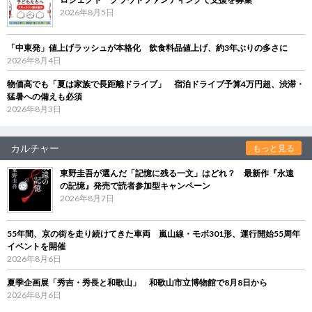
2026年8月5日
「中東発」値上げラッシュが本格化 飲食料品値上げ、約3年ぶりの多さに
2026年8月4日
物価高でも「夏は家族で長距離ドライブ」 宿泊ドライブ予算4万円超、渋滞・
猛暑への備えも必須
2026年8月3日
カルチャー
もっと見る
東野圭吾が選んだ「記憶に残る一文」はどれ？ 最新作『永遠
の記憶』発売で読者参加型キャンペーン
2026年8月7日
55年間、京の街を走り続けてきた車両 嵐山線・モボ301形、運行開始55周年
イベントを開催
2026年8月6日
夏季企画展「秀吉・秀長と和歌山」 和歌山市立博物館で8月8日から
2026年8月6日