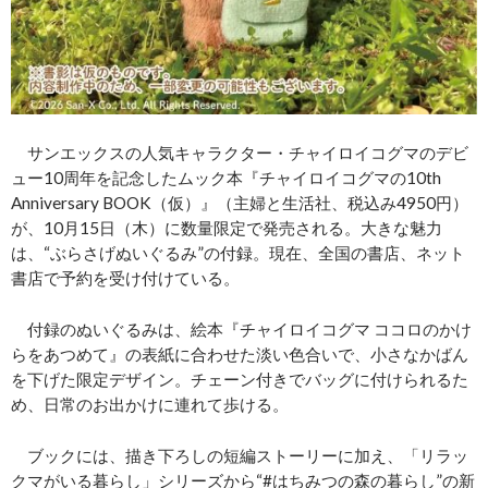
サンエックスの人気キャラクター・チャイロイコグマのデビ
ュー10周年を記念したムック本『チャイロイコグマの10th
Anniversary BOOK（仮）』（主婦と生活社、税込み4950円）
が、10月15日（木）に数量限定で発売される。大きな魅力
は、“ぶらさげぬいぐるみ”の付録。現在、全国の書店、ネット
書店で予約を受け付けている。
付録のぬいぐるみは、絵本『チャイロイコグマ ココロのかけ
らをあつめて』の表紙に合わせた淡い色合いで、小さなかばん
を下げた限定デザイン。チェーン付きでバッグに付けられるた
め、日常のお出かけに連れて歩ける。
ブックには、描き下ろしの短編ストーリーに加え、「リラッ
クマがいる暮らし」シリーズから“#はちみつの森の暮らし”の新