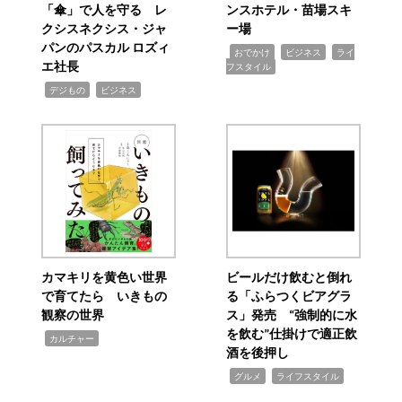
「傘」で人を守る レ
ンスホテル・苗場スキ
クシスネクシス・ジャ
ー場
パンのパスカル ロズィ
,
,
,
おでかけ
ビジネス
ライ
エ社長
フスタイル
,
,
デジもの
ビジネス
カマキリを黄色い世界
ビールだけ飲むと倒れ
で育てたら いきもの
る「ふらつくビアグラ
観察の世界
ス」発売 “強制的に水
を飲む”仕掛けで適正飲
,
カルチャー
酒を後押し
,
,
グルメ
ライフスタイル