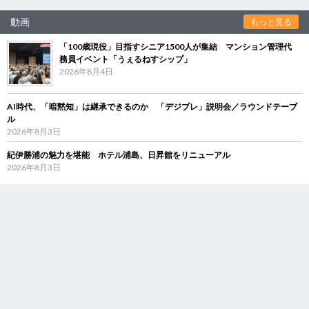
動画
もっと見る
「100歳現役」目指すシニア1500人が集結 マンション管理代
務員イベント「うぇるねすシップ」
2026年8月4日
AI時代、「暗黙知」は継承できるのか 「デジブレ」説明会／ラウンドテーブ
ル
2026年8月3日
紀伊勝浦の魅力を堪能 ホテル浦島、日昇館をリニューアル
2026年8月3日