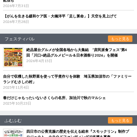
配信も
2026年7月31日
【がんを生きる緩和ケア医・大橋洋平「足し算命」】天空を見上げて
2026年7月28日
フェスティバル
もっと見る
絶品屋台グルメが全国各地から大集結 “庶民派食フェス”第4
回「川口×絶品グルメビール＆日本酒祭り2026」を開催
2026年4月15日
自分で収穫した秋野菜を使って芋煮作りを体験 埼玉県加須市の「ファミリー
ランドむさしの村」
2025年11月4日
春だけじゃもったいないさくらの名所、加治川で秋のマルシェ
2025年10月23日
ふむふむ
もっと見る
四日市の公害克服の歴史を伝える絵本『スモックリン』制作プ
ロジェクト クラウドファンディングで支援を募集