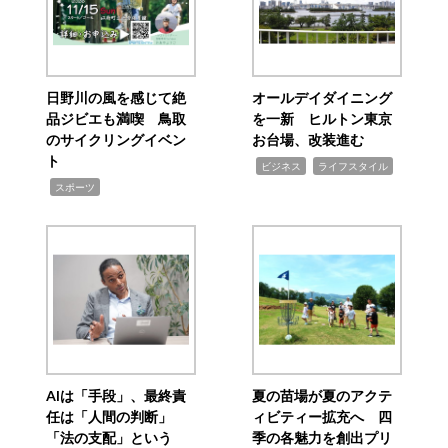
日野川の風を感じて絶
オールデイダイニング
品ジビエも満喫 鳥取
を一新 ヒルトン東京
のサイクリングイベン
お台場、改装進む
ト
,
,
ビジネス
ライフスタイル
,
スポーツ
AIは「手段」、最終責
夏の苗場が夏のアクテ
任は「人間の判断」
ィビティー拡充へ 四
「法の支配」という
季の各魅力を創出プリ