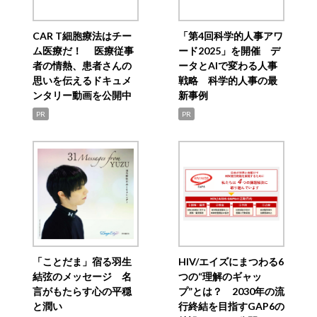
CAR T細胞療法はチー
「第4回科学的人事アワ
ム医療だ！ 医療従事
ード2025」を開催 デ
者の情熱、患者さんの
ータとAIで変わる人事
思いを伝えるドキュメ
戦略 科学的人事の最
ンタリー動画を公開中
新事例
PR
PR
「ことだま」宿る羽生
HIV/エイズにまつわる6
結弦のメッセージ 名
つの“理解のギャッ
言がもたらす心の平穏
プ”とは？ 2030年の流
と潤い
行終結を目指すGAP6の