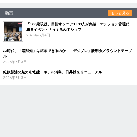
動画
もっと見る
「100歳現役」目指すシニア1500人が集結 マンション管理代
務員イベント「うぇるねすシップ」
2026年8月4日
AI時代、「暗黙知」は継承できるのか 「デジブレ」説明会／ラウンドテーブ
ル
2026年8月3日
紀伊勝浦の魅力を堪能 ホテル浦島、日昇館をリニューアル
2026年8月3日