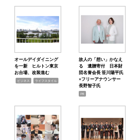
オールデイダイニング
故人の「想い」かなえ
を一新 ヒルトン東京
る 遺贈寄付 日本財
お台場、改装進む
団名誉会長 笹川陽平氏
×フリーアナウンサー
,
,
ビジネス
ライフスタイル
長野智子氏
PR