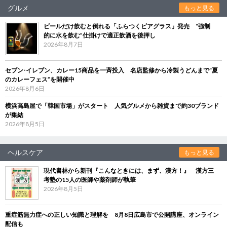
グルメ
もっと見る
ビールだけ飲むと倒れる「ふらつくビアグラス」発売 “強制
的に水を飲む”仕掛けで適正飲酒を後押し
2026年8月7日
セブン‐イレブン、カレー15商品を一斉投入 名店監修から冷製うどんまで“夏
のカレーフェス”を開催中
2026年8月6日
横浜高島屋で「韓国市場」がスタート 人気グルメから雑貨まで約30ブランド
が集結
2026年8月5日
ヘルスケア
もっと見る
現代書林から新刊『こんなときには、まず、漢方！』 漢方三
考塾の15人の医師や薬剤師が執筆
2026年8月5日
重症筋無力症への正しい知識と理解を 8月8日広島市で公開講座、オンライン
配信も