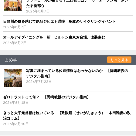
ラフトビールが集まる！土日祝日はアーリーオープンも｜さい
たま新都心
2026年8月7日
日野川の風を感じて絶品ジビエも満喫 鳥取のサイクリングイベント
2026年8月7日
オールデイダイニングを一新 ヒルトン東京お台場、改装進む
2026年8月7日
まめ学
もっと見る
写真に埋まっている位置情報はおっかないのか 【岡嶋教授の
デジタル指南】
2026年7月22日
ゼロトラストって何？ 【岡嶋教授のデジタル指南】
2026年6月18日
きっと大平元首相は泣いている 【政眼鏡（せいがんきょう）－本田雅俊の政
治コラム】
2026年6月10日