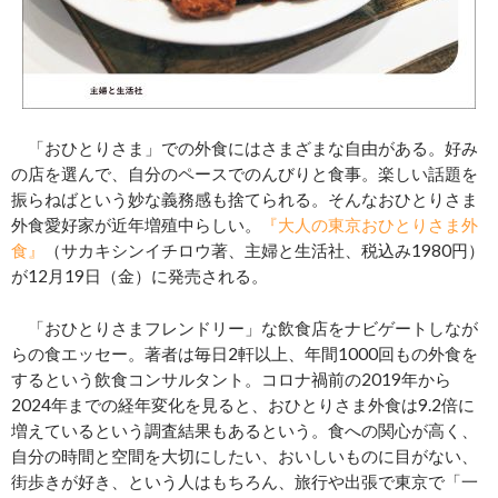
「おひとりさま」での外食にはさまざまな自由がある。好み
の店を選んで、自分のペースでのんびりと食事。楽しい話題を
振らねばという妙な義務感も捨てられる。そんなおひとりさま
外食愛好家が近年増殖中らしい。
『大人の東京おひとりさま外
食』
（サカキシンイチロウ著、主婦と生活社、税込み1980円）
が12月19日（金）に発売される。
「おひとりさまフレンドリー」な飲食店をナビゲートしなが
らの食エッセー。著者は毎日2軒以上、年間1000回もの外食を
するという飲食コンサルタント。コロナ禍前の2019年から
2024年までの経年変化を見ると、おひとりさま外食は9.2倍に
増えているという調査結果もあるという。食への関心が高く、
自分の時間と空間を大切にしたい、おいしいものに目がない、
街歩きが好き、という人はもちろん、旅行や出張で東京で「一