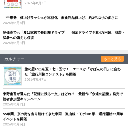
2026年8月5日
「中東発」値上げラッシュが本格化 飲食料品値上げ、約3年ぶりの多さに
2026年8月4日
物価高でも「夏は家族で長距離ドライブ」 宿泊ドライブ予算4万円超、渋滞・
猛暑への備えも必須
2026年8月3日
カルチャー
もっと見る
旅の思い出を五・七・五で！ エースが「かばんの日」に合わ
せ「旅行川柳コンテスト」を開催
2026年8月7日
東野圭吾が選んだ「記憶に残る一文」はどれ？ 最新作『永遠の記憶』発売で
読者参加型キャンペーン
2026年8月7日
55年間、京の街を走り続けてきた車両 嵐山線・モボ301形、運行開始55周年
イベントを開催
2026年8月6日