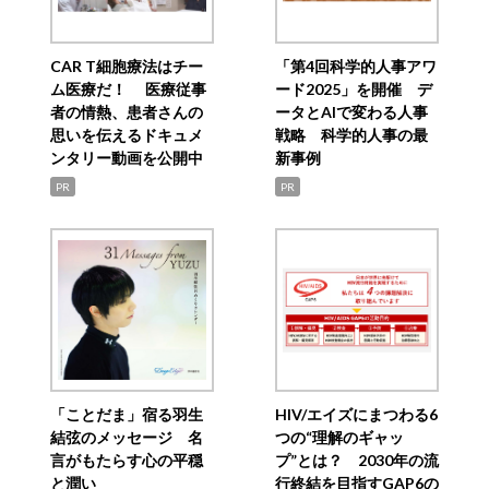
CAR T細胞療法はチー
「第4回科学的人事アワ
ム医療だ！ 医療従事
ード2025」を開催 デ
者の情熱、患者さんの
ータとAIで変わる人事
思いを伝えるドキュメ
戦略 科学的人事の最
ンタリー動画を公開中
新事例
PR
PR
「ことだま」宿る羽生
HIV/エイズにまつわる6
結弦のメッセージ 名
つの“理解のギャッ
言がもたらす心の平穏
プ”とは？ 2030年の流
と潤い
行終結を目指すGAP6の