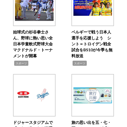
始球式の杉谷拳士さ
ベルギーで戦う日本人
ん、野球に熱い思い全
選手を応援しよう シ
日本学童軟式野球大会
ント＝トロイデン戦全
マクドナルド・トーナ
試合をBS10が今季も無
メントが開幕
料放送
,
,
スポーツ
スポーツ
ドジャースタジアムで
旅の思い出を五・七・