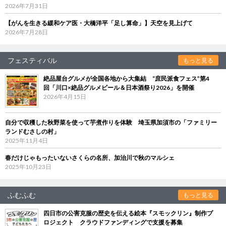
2026年7月31日
【がんを生きる緩和ケア医・大橋洋平「足し算命」】天空を見上げて
2026年7月28日
フェスティバル
もっと見る
絶品屋台グルメが全国各地から大集結 “庶民派食フェス”第4
回「川口×絶品グルメビール＆日本酒祭り2026」を開催
2026年4月15日
自分で収穫した秋野菜を使って芋煮作りを体験 埼玉県加須市の「ファミリー
ランドむさしの村」
2025年11月4日
春だけじゃもったいないさくらの名所、加治川で秋のマルシェ
2025年10月23日
ふむふむ
もっと見る
四日市の公害克服の歴史を伝える絵本『スモックリン』制作プ
ロジェクト クラウドファンディングで支援を募集