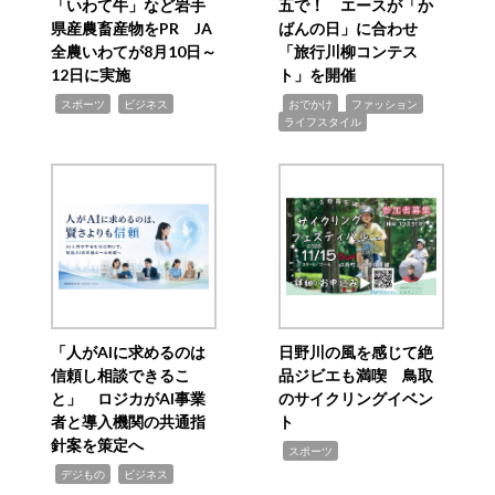
「いわて牛」など岩手
五で！ エースが「か
県産農畜産物をPR JA
ばんの日」に合わせ
全農いわてが8月10日～
「旅行川柳コンテス
12日に実施
ト」を開催
,
,
,
,
,
スポーツ
ビジネス
おでかけ
ファッション
ライフスタイル
「人がAIに求めるのは
日野川の風を感じて絶
信頼し相談できるこ
品ジビエも満喫 鳥取
と」 ロジカがAI事業
のサイクリングイベン
者と導入機関の共通指
ト
針案を策定へ
,
スポーツ
,
,
デジもの
ビジネス