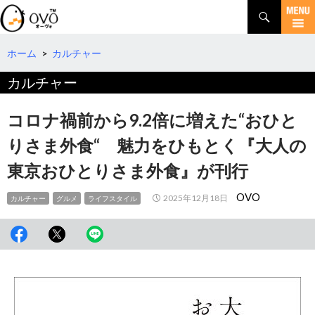
検
索
コ
ン
テ
ホーム
>
カルチャー
ン
カルチャー
ツ
へ
移
コロナ禍前から9.2倍に増えた“おひと
動
りさま外食“ 魅力をひもとく『大人の
東京おひとりさま外食』が刊行
OVO
2025年12月18日
カルチャー
グルメ
ライフスタイル