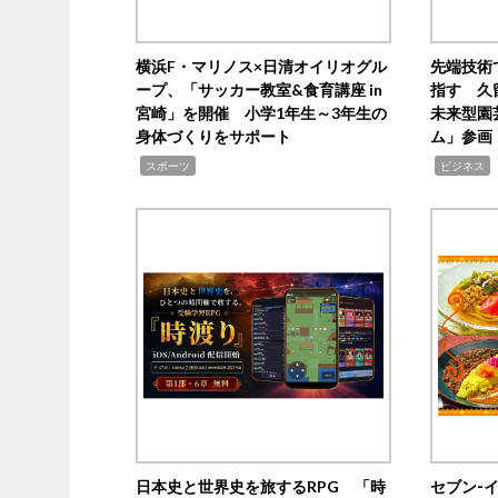
横浜F・マリノス×日清オイリオグル
先端技術
ープ、「サッカー教室&食育講座 in
指す 久
宮崎」を開催 小学1年生～3年生の
未来型園
身体づくりをサポート
ム」参画
,
,
,
スポーツ
ビジネス
日本史と世界史を旅するRPG 「時
セブン‐