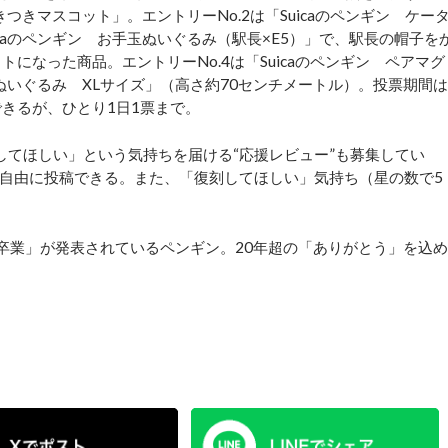
だきつきマスコット」。エントリーNo.2は「Suicaのペンギン ケー
icaのペンギン お手玉ぬいぐるみ（駅長×E5）」で、駅長の帽子を
になった商品。エントリーNo.4は「Suicaのペンギン ペアマグ
ン ぬいぐるみ XLサイズ」（高さ約70センチメートル）。投票期間は
できるが、ひとり1日1票まで。
てほしい」という気持ちを届ける“応援レビュー”も募集してい
自由に投稿できる。また、「復刻してほしい」気持ち（星の数で5
月の「卒業」が発表されているペンギン。20年超の「ありがとう」を込め