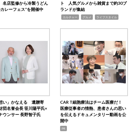
 名店監修から冷製うどん
ト 人気グルメから雑貨まで約30ブ
のカレーフェス”を開催中
ランドが集結
,
,
,
カルチャー
グルメ
ライフスタイル
想い」かなえる 遺贈寄
CAR T細胞療法はチーム医療だ！
財団名誉会長 笹川陽平氏×
医療従事者の情熱、患者さんの思い
ナウンサー 長野智子氏
を伝えるドキュメンタリー動画を公
開中
PR