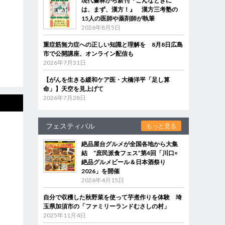
現代書林から新刊『こんなときに
は、まず、漢方！』 漢方三考塾の
15人の医師や薬剤師が執筆
2026年8月5日
重症筋無力症への正しい知識と理解を 8月8日広島
市で公開講座、オンライン配信も
2026年7月31日
【がんを生きる緩和ケア医・大橋洋平「足し算
命」】天空を見上げて
2026年7月28日
フェスティバル
もっと見る
絶品屋台グルメが全国各地から大集
結 “庶民派食フェス”第4回「川口×
絶品グルメビール＆日本酒祭り
2026」を開催
2026年4月15日
自分で収穫した秋野菜を使って芋煮作りを体験 埼
玉県加須市の「ファミリーランドむさしの村」
2025年11月4日