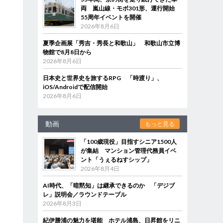
両 嵐山線・モボ301形、運行開始
55周年イベントを開催
2026年8月6日
夏季企画展「秀吉・秀長と和歌山」 和歌山市立博
物館で8月8日から
2026年8月6日
日本史と世界史を旅するRPG 「時渡り」、
iOS/Androidで配信開始
2026年8月6日
動画
もっと見る
「100歳現役」目指すシニア1500人
が集結 マンション管理代務員イベ
ント「うぇるねすシップ」
2026年8月4日
AI時代、「暗黙知」は継承できるのか 「デジブ
レ」説明会／ラウンドテーブル
2026年8月3日
紀伊勝浦の魅力を堪能 ホテル浦島、日昇館をリニ