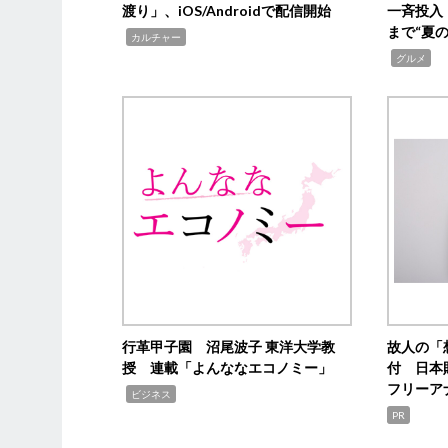
渡り」、iOS/Androidで配信開始
一斉投入
まで“夏
,
カルチャー
,
グルメ
行革甲子園 沼尾波子 東洋大学教
故人の「
授 連載「よんななエコノミー」
付 日本
フリーア
,
ビジネス
PR