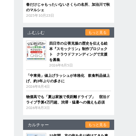
春だけじゃもったいないさくらの名所、加治川で秋
のマルシェ
2025年10月23日
ふむふむ
もっと見る
四日市の公害克服の歴史を伝える絵
本『スモックリン』制作プロジェク
ト クラウドファンディングで支援
を募集
2026年8月5日
「中東発」値上げラッシュが本格化 飲食料品値上
げ、約3年ぶりの多さに
2026年8月4日
物価高でも「夏は家族で長距離ドライブ」 宿泊ド
ライブ予算4万円超、渋滞・猛暑への備えも必須
2026年8月3日
カルチャー
もっと見る
55年間、京の街を走り続けてきた車