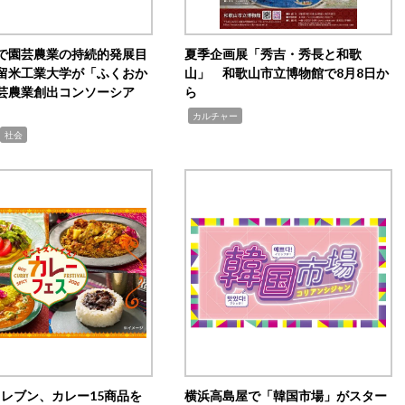
で園芸農業の持続的発展目
夏季企画展「秀吉・秀長と和歌
留米工業大学が「ふくおか
山」 和歌山市立博物館で8月8日か
芸農業創出コンソーシア
ら
,
カルチャー
社会
イレブン、カレー15商品を
横浜高島屋で「韓国市場」がスター