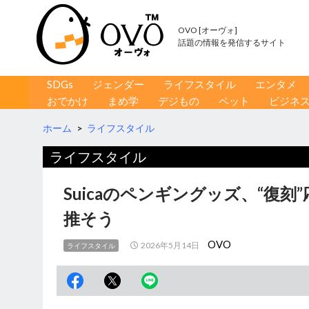
OVO [オーヴォ]
話題の情報を発信するサイト
コンテンツへ移動
検
SDGs
ジェンダー
ライフスタイル
エンタメ
索
おでかけ
まめ学
デジもの
ペット
ビジネ
ホーム
>
ライフスタイル
ライフスタイル
Suicaのペンギングッズ、“復
推そう
OVO
2026年5月14日
ライフスタイル