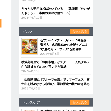
2026年6月18日
きっと大平元首相は泣いている 【政眼鏡（せいが
んきょう）－本田雅俊の政治コラム】
2026年6月10日
グルメ
もっと見る
セブン‐イレブン、カレー15商品を一
斉投入 名店監修から冷製うどんま
で“夏のカレーフェス”を開催中
2026年8月6日
横浜高島屋で「韓国市場」がスタート 人気グルメ
から雑貨まで約30ブランドが集結
2026年8月5日
「山梨県笛吹川フルーツ公園」でサマーフェス 富
士山を眺めながら水遊び、季節限定の桃のかき氷も
2026年8月3日
ヘルスケア
もっと見る