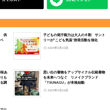
 供
子どもの発汗能力は大人の６割 サント
ベ
リーが“こども気温”啓発活動を強化
2025年5月22日
興味あ
思い出の着物をアップサイクル伝統着物
りも
を未来へつなぐ リメイクブランド
る調
「TSUNAGU」が本格始動
2025年5月26日
でリ