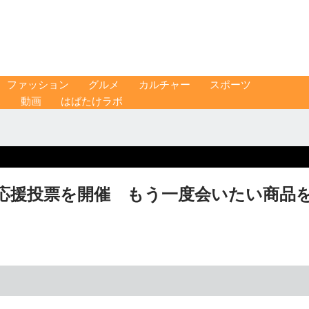
ファッション
グルメ
カルチャー
スポーツ
ス
動画
はばたけラボ
刻”応援投票を開催 もう一度会いたい商品