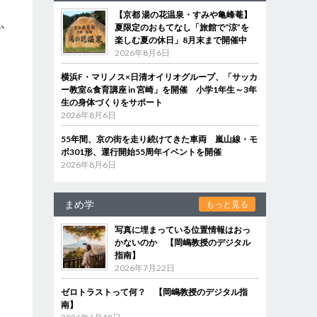
タ
【京都 湯の花温泉・すみや亀峰菴】
か
夏限定のおもてなし「旅館で“涼”を
楽しむ夏の休日」8月末まで開催中
2026年8月6日
横浜F・マリノス×日清オイリオグループ、「サッカ
ー教室&食育講座 in 宮崎」を開催 小学1年生～3年
生の身体づくりをサポート
2026年8月6日
55年間、京の街を走り続けてきた車両 嵐山線・モ
ボ301形、運行開始55周年イベントを開催
2026年8月6日
まめ学
もっと見る
写真に埋まっている位置情報はおっ
かないのか 【岡嶋教授のデジタル
指南】
2026年7月22日
ゼロトラストって何？ 【岡嶋教授のデジタル指
南】