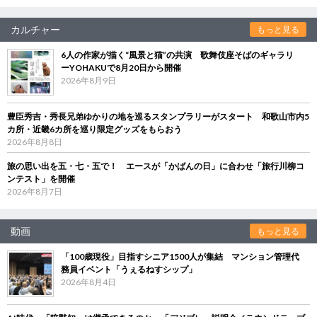
カルチャー
もっと見る
6人の作家が描く“風景と猫”の共演 歌舞伎座そばのギャラリ
ーYOHAKUで8月20日から開催
2026年8月9日
豊臣秀吉・秀長兄弟ゆかりの地を巡るスタンプラリーがスタート 和歌山市内5
カ所・近畿6カ所を巡り限定グッズをもらおう
2026年8月8日
旅の思い出を五・七・五で！ エースが「かばんの日」に合わせ「旅行川柳コ
ンテスト」を開催
2026年8月7日
動画
もっと見る
「100歳現役」目指すシニア1500人が集結 マンション管理代
務員イベント「うぇるねすシップ」
2026年8月4日