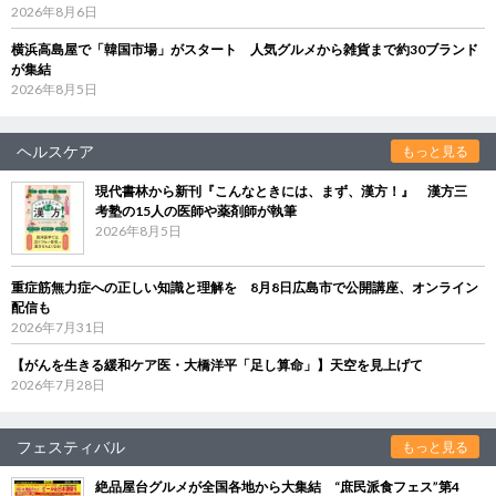
2026年8月6日
横浜高島屋で「韓国市場」がスタート 人気グルメから雑貨まで約30ブランド
が集結
2026年8月5日
ヘルスケア
もっと見る
現代書林から新刊『こんなときには、まず、漢方！』 漢方三
考塾の15人の医師や薬剤師が執筆
2026年8月5日
重症筋無力症への正しい知識と理解を 8月8日広島市で公開講座、オンライン
配信も
2026年7月31日
【がんを生きる緩和ケア医・大橋洋平「足し算命」】天空を見上げて
2026年7月28日
フェスティバル
もっと見る
絶品屋台グルメが全国各地から大集結 “庶民派食フェス”第4