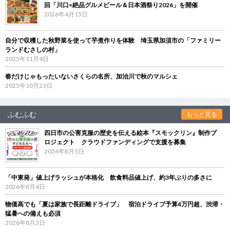
回「川口×絶品グルメビール＆日本酒祭り2026」を開催
2026年4月15日
自分で収穫した秋野菜を使って芋煮作りを体験 埼玉県加須市の「ファミリー
ランドむさしの村」
2025年11月4日
春だけじゃもったいないさくらの名所、加治川で秋のマルシェ
2025年10月23日
ふむふむ
もっと見る
四日市の公害克服の歴史を伝える絵本『スモックリン』制作プ
ロジェクト クラウドファンディングで支援を募集
2026年8月5日
「中東発」値上げラッシュが本格化 飲食料品値上げ、約3年ぶりの多さに
2026年8月4日
物価高でも「夏は家族で長距離ドライブ」 宿泊ドライブ予算4万円超、渋滞・
猛暑への備えも必須
2026年8月3日