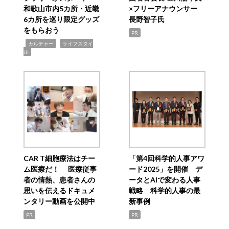
和歌山市内5カ所・近畿
×フリーアナウンサー
6カ所を巡り限定グッズ
長野智子氏
をもらおう
PR
,
,
カルチャー
ライフスタイ
ル
CAR T細胞療法はチー
「第4回科学的人事アワ
ム医療だ！ 医療従事
ード2025」を開催 デ
者の情熱、患者さんの
ータとAIで変わる人事
思いを伝えるドキュメ
戦略 科学的人事の最
ンタリー動画を公開中
新事例
PR
PR