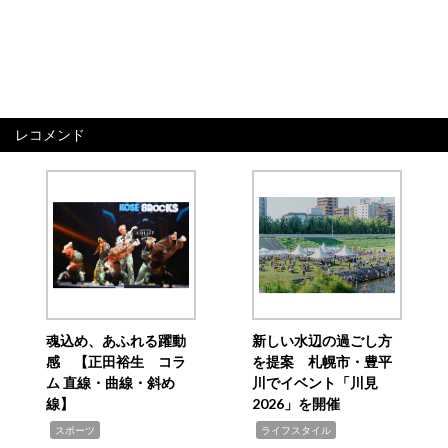
レコメンド
魂込め、あふれる躍動
新しい水辺の過ごし方
感 【正田裕生 コラ
を提案 札幌市・豊平
ム 直線・曲線・斜め
川でイベント「川見
線】
2026」を開催
,
,
スポーツ
ライフスタイル