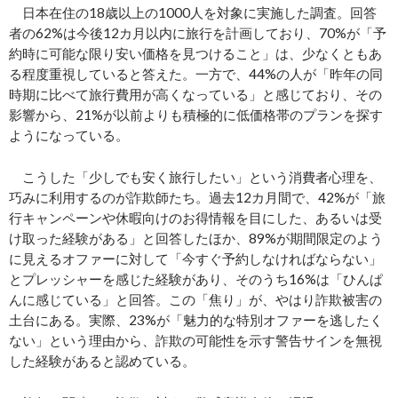
日本在住の18歳以上の1000人を対象に実施した調査。回答
者の62%は今後12カ月以内に旅行を計画しており、70%が「予
約時に可能な限り安い価格を見つけること」は、少なくともあ
る程度重視していると答えた。一方で、44%の人が「昨年の同
時期に比べて旅行費用が高くなっている」と感じており、その
影響から、21%が以前よりも積極的に低価格帯のプランを探す
ようになっている。
こうした「少しでも安く旅行したい」という消費者心理を、
巧みに利用するのが詐欺師たち。過去12カ月間で、42%が「旅
行キャンペーンや休暇向けのお得情報を目にした、あるいは受
け取った経験がある」と回答したほか、89%が期間限定のよう
に見えるオファーに対して「今すぐ予約しなければならない」
とプレッシャーを感じた経験があり、そのうち16%は「ひんぱ
んに感じている」と回答。この「焦り」が、やはり詐欺被害の
土台にある。実際、23%が「魅力的な特別オファーを逃したく
ない」という理由から、詐欺の可能性を示す警告サインを無視
した経験があると認めている。