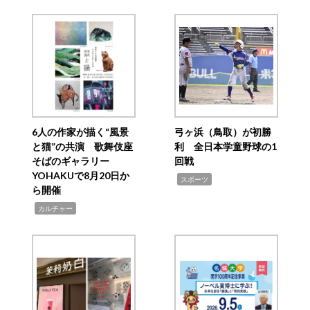
6人の作家が描く“風景
弓ヶ浜（鳥取）が初勝
と猫”の共演 歌舞伎座
利 全日本学童野球の1
そばのギャラリー
回戦
YOHAKUで8月20日か
,
スポーツ
ら開催
,
カルチャー