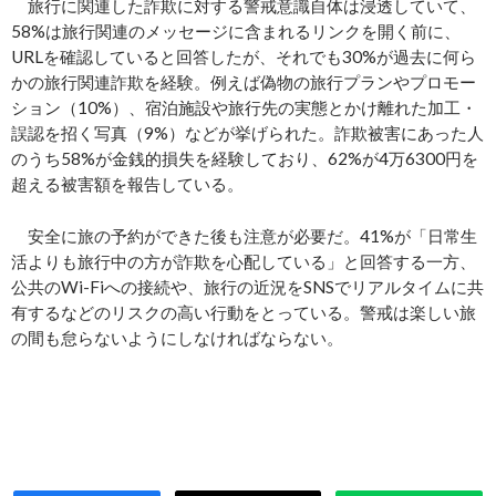
旅行に関連した詐欺に対する警戒意識自体は浸透していて、
58%は旅行関連のメッセージに含まれるリンクを開く前に、
URLを確認していると回答したが、それでも30%が過去に何ら
かの旅行関連詐欺を経験。例えば偽物の旅行プランやプロモー
ション（10%）、宿泊施設や旅行先の実態とかけ離れた加工・
誤認を招く写真（9%）などが挙げられた。詐欺被害にあった人
のうち58%が金銭的損失を経験しており、62%が4万6300円を
超える被害額を報告している。
安全に旅の予約ができた後も注意が必要だ。41%が「日常生
活よりも旅行中の方が詐欺を心配している」と回答する一方、
公共のWi-Fiへの接続や、旅行の近況をSNSでリアルタイムに共
有するなどのリスクの高い行動をとっている。警戒は楽しい旅
の間も怠らないようにしなければならない。