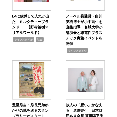
LVに敗訴して人気が出
ノーベル賞受賞・白川
た ミルクティーブラ
英樹博士が小中高生を
ンド 【野村義樹✕
直接指導 名城大学が
リアルワールド】
講演会と導電性プラス
チック実験イベントを
,
,
ライフスタイル
社会
開催
,
ライフスタイル
豊臣秀吉・秀長兄弟ゆ
故人の「想い」かなえ
かりの地を巡るスタン
る 遺贈寄付 日本財
プラリーがスタート
団名誉会長 笹川陽平氏