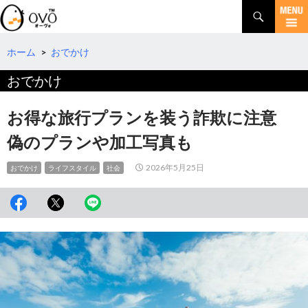
検
索
コ
ン
テ
ホーム
>
おでかけ
ン
おでかけ
ツ
へ
移
お得な旅行プランを装う詐欺に注意
動
偽のプランや加工写真も
2026年5月25日
おでかけ
ライフスタイル
社会