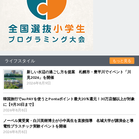
ライフスタイル
もっと見る
新しい水辺の過ごし方を提案 札幌市・豊平川でイベント「川
見2026」を開催
2026年8月9日
韓国旅行でau PAYを使うとPontaポイント最大20％還元！30万店舗以上が対象
に【9月30日まで】
2026年8月8日
ノーベル賞受賞・白川英樹博士が小中高生を直接指導 名城大学が講演会と導
電性プラスチック実験イベントを開催
2026年8月8日