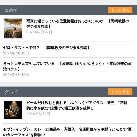
まめ学
もっと見る
写真に埋まっている位置情報はおっかないのか 【岡嶋教授の
デジタル指南】
2026年7月22日
ゼロトラストって何？ 【岡嶋教授のデジタル指南】
2026年6月18日
きっと大平元首相は泣いている 【政眼鏡（せいがんきょう）－本田雅俊の政
治コラム】
2026年6月10日
グルメ
もっと見る
ビールだけ飲むと倒れる「ふらつくビアグラス」発売 “強制
的に水を飲む”仕掛けで適正飲酒を後押し
2026年8月7日
セブン‐イレブン、カレー15商品を一斉投入 名店監修から冷製うどんまで“夏
のカレーフェス”を開催中