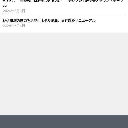
AI時代、「暗黙知」は継承できるのか 「デジブレ」説明会／ラウンドテーブ
ル
2026年8月3日
紀伊勝浦の魅力を堪能 ホテル浦島、日昇館をリニューアル
2026年8月3日