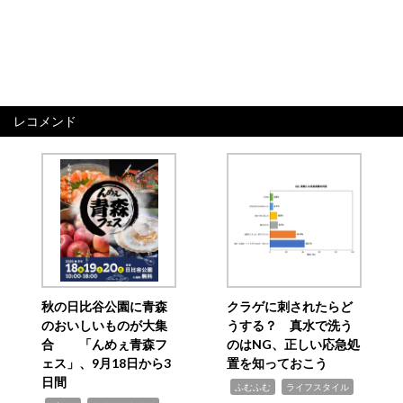
レコメンド
秋の日比谷公園に青森
クラゲに刺されたらど
のおいしいものが大集
うする？ 真水で洗う
合 「んめぇ青森フ
のはNG、正しい応急処
ェス」、9月18日から3
置を知っておこう
日間
,
,
ふむふむ
ライフスタイル