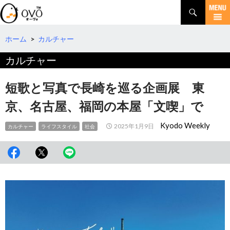
検
索
コ
ン
テ
ホーム
>
カルチャー
ン
カルチャー
ツ
へ
移
短歌と写真で長崎を巡る企画展 東
動
京、名古屋、福岡の本屋「文喫」で
Kyodo Weekly
2025年1月9日
カルチャー
ライフスタイル
社会