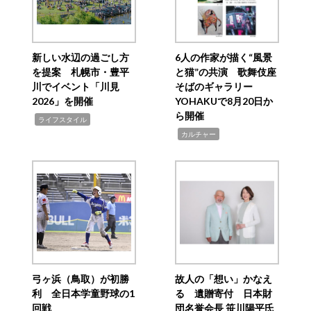
新しい水辺の過ごし方
6人の作家が描く“風景
を提案 札幌市・豊平
と猫”の共演 歌舞伎座
川でイベント「川見
そばのギャラリー
2026」を開催
YOHAKUで8月20日か
ら開催
,
ライフスタイル
,
カルチャー
弓ヶ浜（鳥取）が初勝
故人の「想い」かなえ
利 全日本学童野球の1
る 遺贈寄付 日本財
回戦
団名誉会長 笹川陽平氏