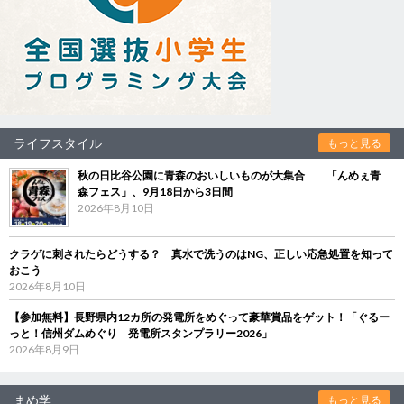
ライフスタイル
もっと見る
秋の日比谷公園に青森のおいしいものが大集合 「んめぇ青
森フェス」、9月18日から3日間
2026年8月10日
クラゲに刺されたらどうする？ 真水で洗うのはNG、正しい応急処置を知って
おこう
2026年8月10日
【参加無料】長野県内12カ所の発電所をめぐって豪華賞品をゲット！「ぐるー
っと！信州ダムめぐり 発電所スタンプラリー2026」
2026年8月9日
まめ学
もっと見る