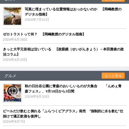
写真に埋まっている位置情報はおっかないのか 【岡嶋教授の
デジタル指南】
2026年7月22日
ゼロトラストって何？ 【岡嶋教授のデジタル指南】
2026年6月18日
きっと大平元首相は泣いている 【政眼鏡（せいがんきょう）－本田雅俊の政
治コラム】
2026年6月10日
グルメ
もっと見る
秋の日比谷公園に青森のおいしいものが大集合 「んめぇ青
森フェス」、9月18日から3日間
2026年8月10日
ビールだけ飲むと倒れる「ふらつくビアグラス」発売 “強制的に水を飲む”仕
掛けで適正飲酒を後押し
2026年8月7日