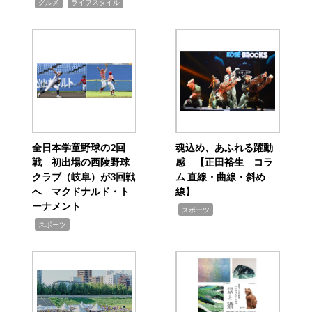
,
,
グルメ
ライフスタイル
全日本学童野球の2回
魂込め、あふれる躍動
戦 初出場の西陵野球
感 【正田裕生 コラ
クラブ（岐阜）が3回戦
ム 直線・曲線・斜め
へ マクドナルド・ト
線】
ーナメント
,
スポーツ
,
スポーツ