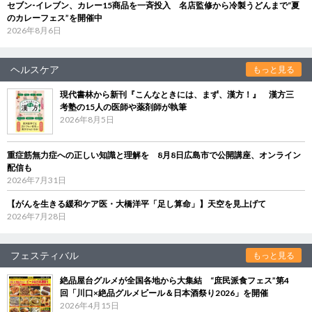
セブン‐イレブン、カレー15商品を一斉投入 名店監修から冷製うどんまで“夏
のカレーフェス”を開催中
2026年8月6日
ヘルスケア
もっと見る
現代書林から新刊『こんなときには、まず、漢方！』 漢方三
考塾の15人の医師や薬剤師が執筆
2026年8月5日
重症筋無力症への正しい知識と理解を 8月8日広島市で公開講座、オンライン
配信も
2026年7月31日
【がんを生きる緩和ケア医・大橋洋平「足し算命」】天空を見上げて
2026年7月28日
フェスティバル
もっと見る
絶品屋台グルメが全国各地から大集結 “庶民派食フェス”第4
回「川口×絶品グルメビール＆日本酒祭り2026」を開催
2026年4月15日