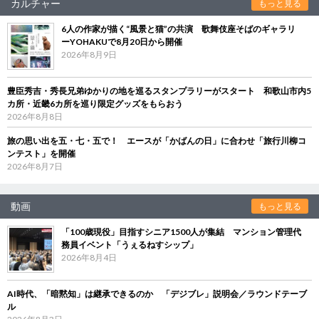
カルチャー
もっと見る
6人の作家が描く“風景と猫”の共演 歌舞伎座そばのギャラリ
ーYOHAKUで8月20日から開催
2026年8月9日
豊臣秀吉・秀長兄弟ゆかりの地を巡るスタンプラリーがスタート 和歌山市内5
カ所・近畿6カ所を巡り限定グッズをもらおう
2026年8月8日
旅の思い出を五・七・五で！ エースが「かばんの日」に合わせ「旅行川柳コ
ンテスト」を開催
2026年8月7日
動画
もっと見る
「100歳現役」目指すシニア1500人が集結 マンション管理代
務員イベント「うぇるねすシップ」
2026年8月4日
AI時代、「暗黙知」は継承できるのか 「デジブレ」説明会／ラウンドテーブ
ル