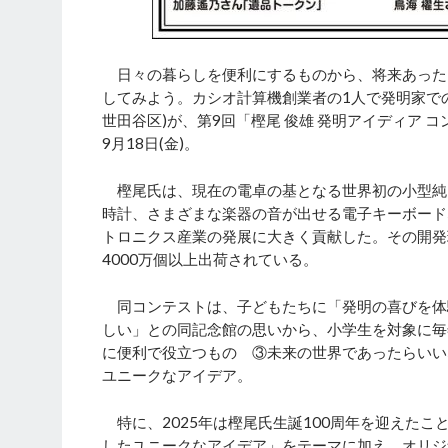
日々の暮らしを便利にするものから、将来あった
してみよう。カシオ計算機創業者の1人で発明家で
世田谷区)が、第9回「樫尾 俊雄 発明アイディア 
9月18日(金)。
樫尾氏は、現在の電卓の基となる世界初の小型純電
時計、さまざまな楽器の音が出せる電子キーボード
トロニクス産業の発展に大きく貢献した。その開発理
4000万個以上出荷されている。
同コンテストは、子どもたちに「発明の喜びを体
しい」との同記念館の思いから、小学生を対象に毎
に便利で役立つもの ③未来の世界であったらいい
ユニークなアイデア。
特に、2025年は樫尾氏生誕100周年を迎えた
したユニークなアイデア」をテーマに加え、オリジ