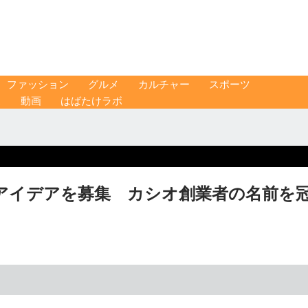
ファッション
グルメ
カルチャー
スポーツ
ス
動画
はばたけラボ
アイデアを募集 カシオ創業者の名前を