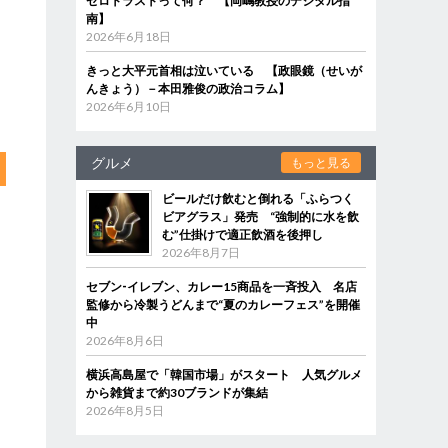
ゼロトラストって何？ 【岡嶋教授のデジタル指
南】
2026年6月18日
きっと大平元首相は泣いている 【政眼鏡（せいが
んきょう）－本田雅俊の政治コラム】
2026年6月10日
グルメ
もっと見る
ビールだけ飲むと倒れる「ふらつく
ビアグラス」発売 “強制的に水を飲
む”仕掛けで適正飲酒を後押し
2026年8月7日
セブン‐イレブン、カレー15商品を一斉投入 名店
監修から冷製うどんまで“夏のカレーフェス”を開催
中
2026年8月6日
横浜高島屋で「韓国市場」がスタート 人気グルメ
から雑貨まで約30ブランドが集結
2026年8月5日