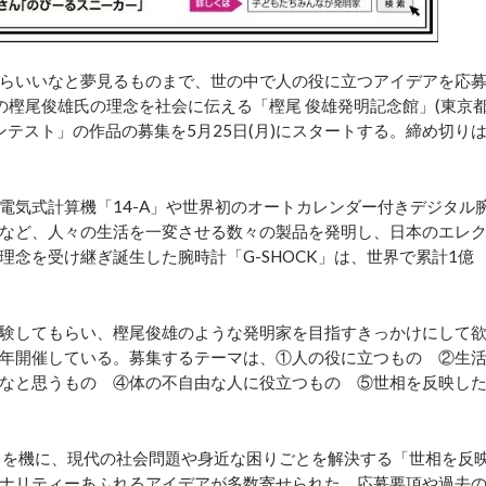
らいいなと夢見るものまで、世の中で人の役に立つアイデアを応
の樫尾俊雄氏の理念を社会に伝える「樫尾 俊雄発明記念館」(東京
コンテスト」の作品の募集を5月25日(月)にスタートする。締め切り
気式計算機「14-A」や世界初のオートカレンダー付きデジタル
など、人々の生活を一変させる数々の製品を発明し、日本のエレ
念を受け継ぎ誕生した腕時計「G-SHOCK」は、世界で累計1億
験してもらい、樫尾俊雄のような発明家を目指すきっかけにして
年開催している。募集するテーマは、①人の役に立つもの ②生
なと思うもの ④体の不自由な人に役立つもの ⑤世相を反映し
ことを機に、現代の社会問題や身近な困りごとを解決する「世相を反
ナリティーあふれるアイデアが多数寄せられた。応募要項や過去