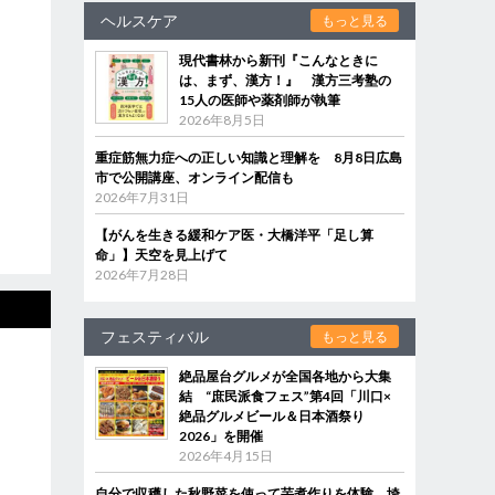
ヘルスケア
もっと見る
現代書林から新刊『こんなときに
は、まず、漢方！』 漢方三考塾の
15人の医師や薬剤師が執筆
2026年8月5日
重症筋無力症への正しい知識と理解を 8月8日広島
市で公開講座、オンライン配信も
2026年7月31日
【がんを生きる緩和ケア医・大橋洋平「足し算
命」】天空を見上げて
2026年7月28日
フェスティバル
もっと見る
絶品屋台グルメが全国各地から大集
結 “庶民派食フェス”第4回「川口×
絶品グルメビール＆日本酒祭り
2026」を開催
2026年4月15日
自分で収穫した秋野菜を使って芋煮作りを体験 埼