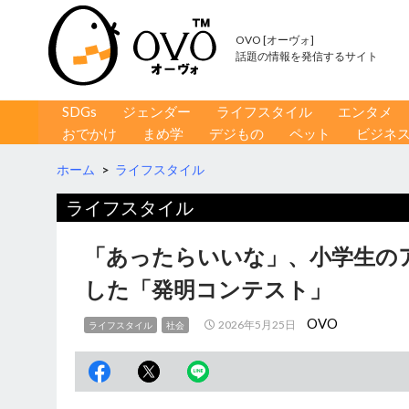
OVO [オーヴォ]
話題の情報を発信するサイト
コンテンツへ移動
検
SDGs
ジェンダー
ライフスタイル
エンタメ
索
おでかけ
まめ学
デジもの
ペット
ビジネ
ホーム
>
ライフスタイル
ライフスタイル
「あったらいいな」、小学生の
した「発明コンテスト」
OVO
2026年5月25日
ライフスタイル
社会