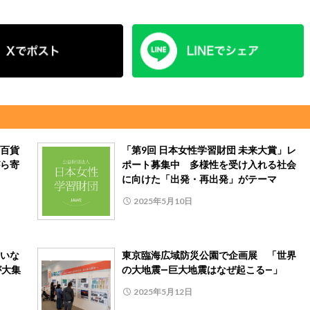
百貨
「第9回 日本女性学習財団 未来大賞」レ
ら寄
ポート募集中 多様性を受け入れる社会
に向けた「出発・再出発」がテーマ
2025年5月10日
いな
東京臨海広域防災公園で企画展 「世界
が大集
の大地震―巨大地震はなぜ起こる―」
2025年5月12日