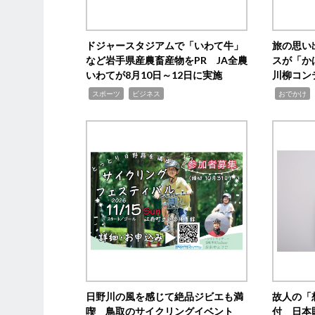
ドジャースタジアムで「いわて牛」
旅の思い
など岩手県産農畜産物をPR JA全農
スが「か
いわてが8月10日～12日に実施
川柳コン
,
,
,
,
スポーツ
ビジネス
おでかけ
日野川の風を感じて絶品ジビエも満
故人の「
喫 鳥取のサイクリングイベント
付 日本