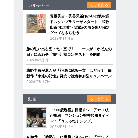
カルチャー
もっと見る
豊臣秀吉・秀長兄弟ゆかりの地を巡
るスタンプラリーがスタート 和歌
山市内5カ所・近畿6カ所を巡り限定
グッズをもらおう
2026年8月8日
旅の思い出を五・七・五で！ エースが「かばんの
日」に合わせ「旅行川柳コンテスト」を開催
2026年8月7日
東野圭吾が選んだ「記憶に残る一文」はどれ？ 最
新作『永遠の記憶』発売で読者参加型キャンペーン
2026年8月7日
動画
もっと見る
「100歳現役」目指すシニア1500人
が集結 マンション管理代務員イベ
ント「うぇるねすシップ」
2026年8月4日
AI時代、「暗黙知」は継承できるのか 「デジブ