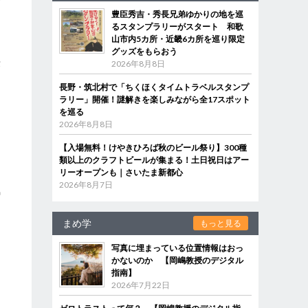
豊臣秀吉・秀長兄弟ゆかりの地を巡
るスタンプラリーがスタート 和歌
山市内5カ所・近畿6カ所を巡り限定
グッズをもらおう
優
2026年8月8日
長野・筑北村で「ちくほくタイムトラベルスタンプ
ラリー」開催！謎解きを楽しみながら全17スポット
を巡る
2026年8月8日
【入場無料！けやきひろば秋のビール祭り】300種
類以上のクラフトビールが集まる！土日祝日はアー
リーオープンも｜さいたま新都心
2026年8月7日
気
し
まめ学
もっと見る
写真に埋まっている位置情報はおっ
かないのか 【岡嶋教授のデジタル
指南】
2026年7月22日