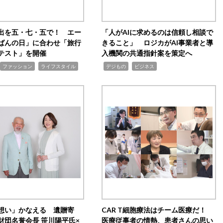
出を五・七・五で！ エー
「人がAIに求めるのは信頼し相談で
ばんの日」に合わせ「旅行
きること」 ロジカがAI事業者と導
テスト」を開催
入機関の共通指針案を策定へ
,
,
,
ファッション
ライフスタイル
デジもの
ビジネス
想い」かなえる 遺贈寄
CAR T細胞療法はチーム医療だ！
財団名誉会長 笹川陽平氏×
医療従事者の情熱、患者さんの思い