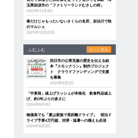
玉県加須市の「ファミリーランドむさしの村」
2025年11月4日
春だけじゃもったいないさくらの名所、加治川で秋
のマルシェ
2025年10月23日
ふむふむ
もっと見る
四日市の公害克服の歴史を伝える絵
本『スモックリン』制作プロジェク
ト クラウドファンディングで支援
を募集
2026年8月5日
「中東発」値上げラッシュが本格化 飲食料品値上
げ、約3年ぶりの多さに
2026年8月4日
物価高でも「夏は家族で長距離ドライブ」 宿泊ド
ライブ予算4万円超、渋滞・猛暑への備えも必須
2026年8月3日