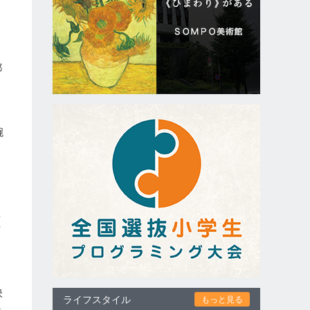
募
都
は
腕
ク
欲
活
た
映
ライフスタイル
もっと見る
の