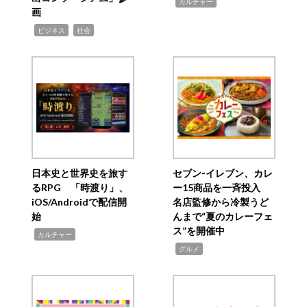
,
カルチャー
画
,
,
ビジネス
社会
日本史と世界史を旅す
セブン‐イレブン、カレ
るRPG 「時渡り」、
ー15商品を一斉投入
iOS/Androidで配信開
名店監修から冷製うど
始
んまで“夏のカレーフェ
ス”を開催中
,
カルチャー
,
グルメ