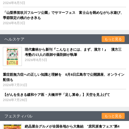
2026年8月5日
「山梨県笛吹川フルーツ公園」でサマーフェス 富士山を眺めながら水遊び、
季節限定の桃のかき氷も
2026年8月3日
ヘルスケア
もっと見る
現代書林から新刊『こんなときには、まず、漢方！』 漢方三
考塾の15人の医師や薬剤師が執筆
2026年8月5日
重症筋無力症への正しい知識と理解を 8月8日広島市で公開講座、オンライン
配信も
2026年7月31日
【がんを生きる緩和ケア医・大橋洋平「足し算命」】天空を見上げて
2026年7月28日
フェスティバル
もっと見る
絶品屋台グルメが全国各地から大集結 “庶民派食フェス”第4