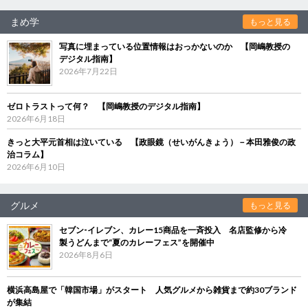
まめ学
もっと見る
写真に埋まっている位置情報はおっかないのか 【岡嶋教授の
デジタル指南】
2026年7月22日
ゼロトラストって何？ 【岡嶋教授のデジタル指南】
2026年6月18日
きっと大平元首相は泣いている 【政眼鏡（せいがんきょう）－本田雅俊の政
治コラム】
2026年6月10日
グルメ
もっと見る
セブン‐イレブン、カレー15商品を一斉投入 名店監修から冷
製うどんまで“夏のカレーフェス”を開催中
2026年8月6日
横浜高島屋で「韓国市場」がスタート 人気グルメから雑貨まで約30ブランド
が集結