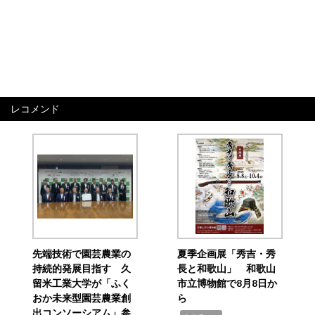
レコメンド
先端技術で園芸農業の
夏季企画展「秀吉・秀
持続的発展目指す 久
長と和歌山」 和歌山
留米工業大学が「ふく
市立博物館で8月8日か
おか未来型園芸農業創
ら
出コンソーシアム」参