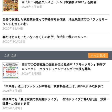
回「川口×絶品グルメビール＆日本酒祭り2026」を開催
2026年4月15日
自分で収穫した秋野菜を使って芋煮作りを体験 埼玉県加須市の「ファミリー
ランドむさしの村」
2025年11月4日
春だけじゃもったいないさくらの名所、加治川で秋のマルシェ
2025年10月23日
ふむふむ
もっと見る
四日市の公害克服の歴史を伝える絵本『スモックリン』制作プ
ロジェクト クラウドファンディングで支援を募集
2026年8月5日
「中東発」値上げラッシュが本格化 飲食料品値上げ、約3年ぶりの多さに
2026年8月4日
物価高でも「夏は家族で長距離ドライブ」 宿泊ドライブ予算4万円超、渋滞・
猛暑への備えも必須
2026年8月3日