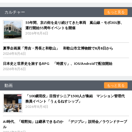
カルチャー
もっと見る
55年間、京の街を走り続けてきた車両 嵐山線・モボ301形、
運行開始55周年イベントを開催
2026年8月6日
夏季企画展「秀吉・秀長と和歌山」 和歌山市立博物館で8月8日から
2026年8月6日
日本史と世界史を旅するRPG 「時渡り」、iOS/Androidで配信開始
2026年8月6日
動画
もっと見る
「100歳現役」目指すシニア1500人が集結 マンション管理代
務員イベント「うぇるねすシップ」
2026年8月4日
AI時代、「暗黙知」は継承できるのか 「デジブレ」説明会／ラウンドテーブ
ル