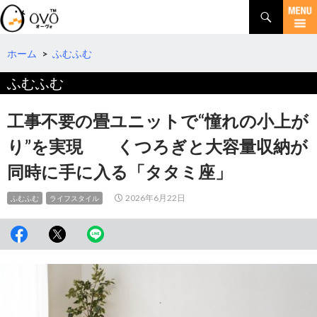
検
索
コ
ン
テ
ホーム
>
ふむふむ
ン
ふむふむ
ツ
へ
移
工事不要の畳ユニットで“憧れの小上が
動
り”を実現 くつろぎと大容量収納が
同時に手に入る「タタミ座」
2026年6月22日
ふむふむ
ライフスタイル