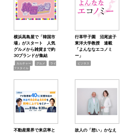
横浜高島屋で「韓国市
行革甲子園 沼尾波子
場」がスタート 人気
東洋大学教授 連載
グルメから雑貨まで約
「よんななエコノミ
30ブランドが集結
ー」
,
,
,
,
カルチャー
グルメ
ライ
ビジネス
フスタイル
不動産業界で来店率と
故人の「想い」かなえ