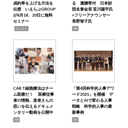
成約率を上げる方法を
る 遺贈寄付 日本財
伝授 いえらぶGROUP
団名誉会長 笹川陽平氏
が8月18、20日に無料
×フリーアナウンサー
セミナー
長野智子氏
,
ビジネス
PR
CAR T細胞療法はチー
「第4回科学的人事アワ
ム医療だ！ 医療従事
ード2025」を開催 デ
者の情熱、患者さんの
ータとAIで変わる人事
思いを伝えるドキュメ
戦略 科学的人事の最
ンタリー動画を公開中
新事例
PR
PR