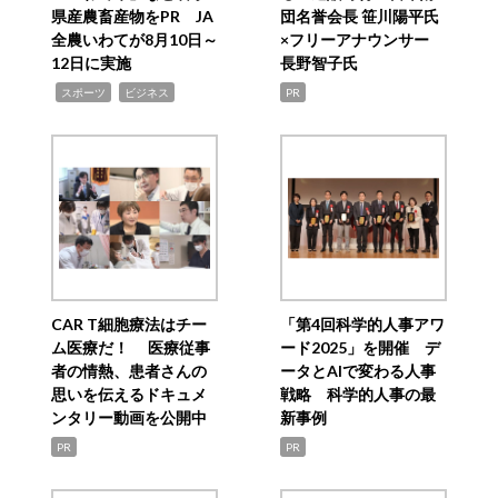
県産農畜産物をPR JA
団名誉会長 笹川陽平氏
全農いわてが8月10日～
×フリーアナウンサー
12日に実施
長野智子氏
,
,
スポーツ
ビジネス
PR
CAR T細胞療法はチー
「第4回科学的人事アワ
ム医療だ！ 医療従事
ード2025」を開催 デ
者の情熱、患者さんの
ータとAIで変わる人事
思いを伝えるドキュメ
戦略 科学的人事の最
ンタリー動画を公開中
新事例
PR
PR