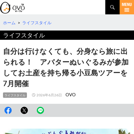
検
索
コ
ン
テ
ホーム
>
ライフスタイル
ン
ライフスタイル
ツ
へ
移
自分は行けなくても、分身なら旅に出
動
られる！ アバターぬいぐるみが参加
してお土産を持ち帰る小豆島ツアーを
7月開催
OVO
2026年6月26日
ライフスタイル