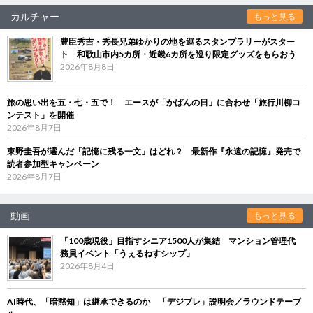
カルチャー
もっと見る
豊臣秀吉・秀長兄弟ゆかりの地を巡るスタンプラリーがスター
ト 和歌山市内5カ所・近畿6カ所を巡り限定グッズをもらおう
2026年8月8日
旅の思い出を五・七・五で！ エースが「かばんの日」に合わせ「旅行川柳コ
ンテスト」を開催
2026年8月7日
東野圭吾が選んだ「記憶に残る一文」はどれ？ 最新作『永遠の記憶』発売で
読者参加型キャンペーン
2026年8月7日
動画
もっと見る
「100歳現役」目指すシニア1500人が集結 マンション管理代
務員イベント「うぇるねすシップ」
2026年8月4日
AI時代、「暗黙知」は継承できるのか 「デジブレ」説明会／ラウンドテーブ