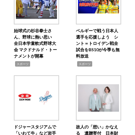
始球式の杉谷拳士さ
ベルギーで戦う日本人
ん、野球に熱い思い
選手を応援しよう シ
全日本学童軟式野球大
ント＝トロイデン戦全
会 マクドナルド・トー
試合をBS10が今季も無
ナメントが開幕
料放送
,
,
スポーツ
スポーツ
ドジャースタジアムで
故人の「想い」かなえ
「いわて牛」など岩手
る 遺贈寄付 日本財