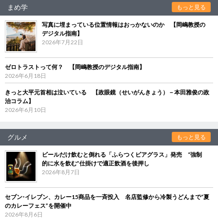
まめ学
もっと見る
写真に埋まっている位置情報はおっかないのか 【岡嶋教授の
デジタル指南】
2026年7月22日
ゼロトラストって何？ 【岡嶋教授のデジタル指南】
2026年6月18日
きっと大平元首相は泣いている 【政眼鏡（せいがんきょう）－本田雅俊の政
治コラム】
2026年6月10日
グルメ
もっと見る
ビールだけ飲むと倒れる「ふらつくビアグラス」発売 “強制
的に水を飲む”仕掛けで適正飲酒を後押し
2026年8月7日
セブン‐イレブン、カレー15商品を一斉投入 名店監修から冷製うどんまで“夏
のカレーフェス”を開催中
2026年8月6日