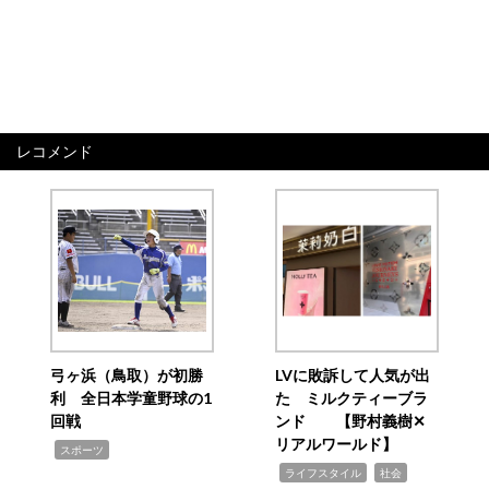
レコメンド
弓ヶ浜（鳥取）が初勝
LVに敗訴して人気が出
利 全日本学童野球の1
た ミルクティーブラ
回戦
ンド 【野村義樹✕
リアルワールド】
,
スポーツ
,
,
ライフスタイル
社会