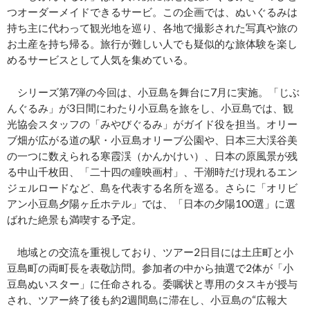
つオーダーメイドできるサービ。この企画では、ぬいぐるみは
持ち主に代わって観光地を巡り、各地で撮影された写真や旅の
お土産を持ち帰る。旅行が難しい人でも疑似的な旅体験を楽し
めるサービスとして人気を集めている。
シリーズ第7弾の今回は、小豆島を舞台に7月に実施。「じぶ
んぐるみ」が3日間にわたり小豆島を旅をし、小豆島では、観
光協会スタッフの「みやびぐるみ」がガイド役を担当。オリー
ブ畑が広がる道の駅・小豆島オリーブ公園や、日本三大渓谷美
の一つに数えられる寒霞渓（かんかけい）、日本の原風景が残
る中山千枚田、「二十四の瞳映画村」、干潮時だけ現れるエン
ジェルロードなど、島を代表する名所を巡る。さらに「オリビ
アン小豆島夕陽ヶ丘ホテル」では、「日本の夕陽100選」に選
ばれた絶景も満喫する予定。
地域との交流を重視しており、ツアー2日目には土庄町と小
豆島町の両町長を表敬訪問。参加者の中から抽選で2体が「小
豆島ぬいスター」に任命される。委嘱状と専用のタスキが授与
され、ツアー終了後も約2週間島に滞在し、小豆島の“広報大