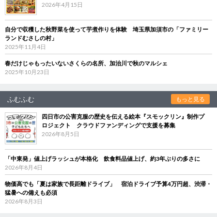
2026年4月15日
自分で収穫した秋野菜を使って芋煮作りを体験 埼玉県加須市の「ファミリー
ランドむさしの村」
2025年11月4日
春だけじゃもったいないさくらの名所、加治川で秋のマルシェ
2025年10月23日
ふむふむ
もっと見る
四日市の公害克服の歴史を伝える絵本『スモックリン』制作プ
ロジェクト クラウドファンディングで支援を募集
2026年8月5日
「中東発」値上げラッシュが本格化 飲食料品値上げ、約3年ぶりの多さに
2026年8月4日
物価高でも「夏は家族で長距離ドライブ」 宿泊ドライブ予算4万円超、渋滞・
猛暑への備えも必須
2026年8月3日