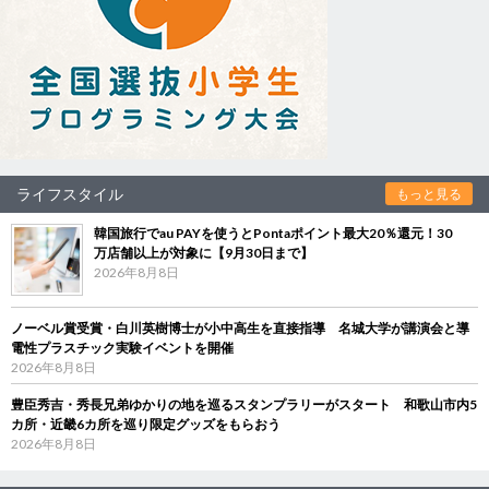
ライフスタイル
もっと見る
韓国旅行でau PAYを使うとPontaポイント最大20％還元！30
万店舗以上が対象に【9月30日まで】
2026年8月8日
ノーベル賞受賞・白川英樹博士が小中高生を直接指導 名城大学が講演会と導
電性プラスチック実験イベントを開催
2026年8月8日
豊臣秀吉・秀長兄弟ゆかりの地を巡るスタンプラリーがスタート 和歌山市内5
カ所・近畿6カ所を巡り限定グッズをもらおう
2026年8月8日