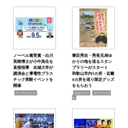
ノーベル賞受賞・白川
豊臣秀吉・秀長兄弟ゆ
英樹博士が小中高生を
かりの地を巡るスタン
直接指導 名城大学が
プラリーがスタート
講演会と導電性プラス
和歌山市内5カ所・近畿
チック実験イベントを
6カ所を巡り限定グッズ
開催
をもらおう
,
,
,
ライフスタイル
カルチャー
ライフスタイ
ル