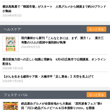
横浜高島屋で「韓国市場」がスタート 人気グルメから雑貨まで約30ブランド
が集結
2026年8月5日
ヘルスケア
もっと見る
現代書林から新刊『こんなときには、まず、漢方！』 漢方三
考塾の15人の医師や薬剤師が執筆
2026年8月5日
重症筋無力症への正しい知識と理解を 8月8日広島市で公開講座、オンライン
配信も
2026年7月31日
【がんを生きる緩和ケア医・大橋洋平「足し算命」】天空を見上げて
2026年7月28日
フェスティバル
もっと見る
絶品屋台グルメが全国各地から大集結 “庶民派食フェス”第4
回「川口×絶品グルメビール＆日本酒祭り2026」を開催