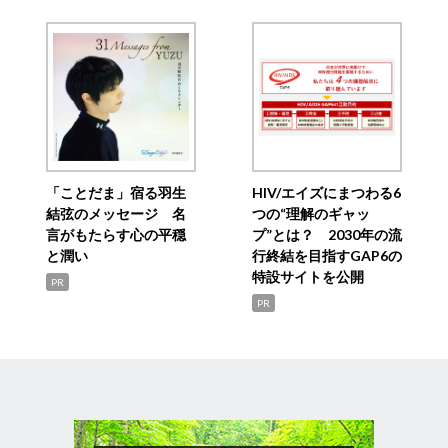
「ことだま」宿る羽生
HIV/エイズにまつわる6
結弦のメッセージ 名
つの“理解のギャッ
言がもたらす心の平穏
プ”とは？ 2030年の流
と潤い
行終結を目指すGAP6の
特設サイトを公開
PR
PR