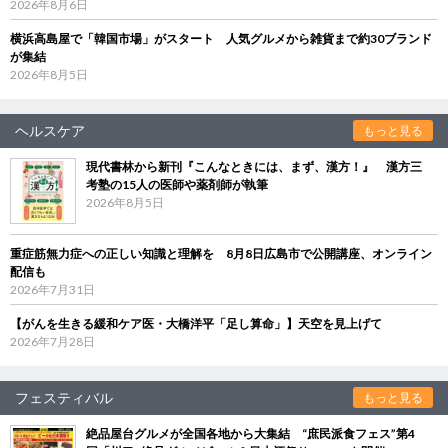
2026年8月6日
横浜高島屋で「韓国市場」がスタート 人気グルメから雑貨まで約30ブランド
が集結
2026年8月5日
ヘルスケア
もっと見る
現代書林から新刊『こんなときには、まず、漢方！』 漢方三
考塾の15人の医師や薬剤師が執筆
2026年8月5日
重症筋無力症への正しい知識と理解を 8月8日広島市で公開講座、オンライン
配信も
2026年7月31日
【がんを生きる緩和ケア医・大橋洋平「足し算命」】天空を見上げて
2026年7月28日
フェスティバル
もっと見る
絶品屋台グルメが全国各地から大集結 “庶民派食フェス”第4