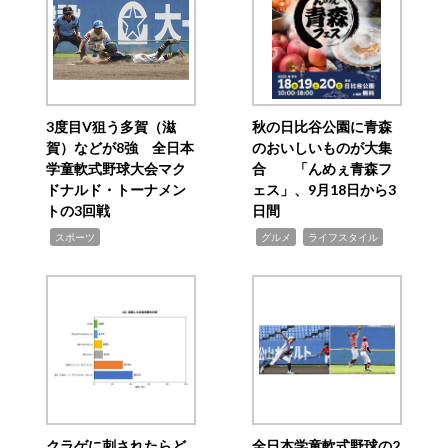
3度目V狙う多賀（滋
秋の日比谷公園に青森
賀）などが8強 全日本
のおいしいものが大集
学童軟式野球大会マク
合 「んめぇ青森フ
ドナルド・トーナメン
ェス」、9月18日から3
トの3回戦
日間
,
,
,
スポーツ
グルメ
ライフスタイル
クラゲに刺されたらど
全日本学童軟式野球の2