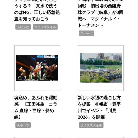
うする？ 真水で洗う
回戦 初出場の西陵野
のはNG、正しい応急処
球クラブ（岐阜）が3回
置を知っておこう
戦へ マクドナルド・
トーナメント
,
,
ふむふむ
ライフスタイル
,
スポーツ
魂込め、あふれる躍動
新しい水辺の過ごし方
感 【正田裕生 コラ
を提案 札幌市・豊平
ム 直線・曲線・斜め
川でイベント「川見
線】
2026」を開催
,
,
スポーツ
ライフスタイル