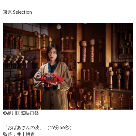
東京 Selection
©︎品川国際映画祭
『おばあさんの皮』 （19分56秒）
監督：井上博貴