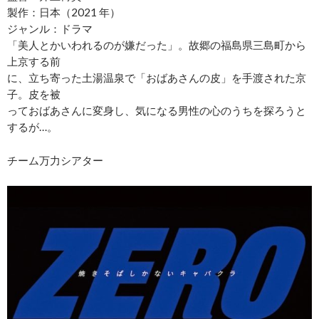
製作：日本（2021 年）
ジャンル：ドラマ
「美人とかいわれるのが嫌だった」。故郷の福島県三島町から
上京する前
に、立ち寄った土湯温泉で「おばあさんの皮」を手渡された京
子。皮を被
っておばあさんに変身し、気になる男性の心のうちを探ろうと
するが…。
チーム万力シアター