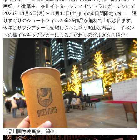
画祭」が開催中。品川インターシティ セントラルガーデンにて
2023年11月6日(月)〜11月11日(土)までの6日間限定です！ 選
りすぐりのショートフィルム全26作品が無料で上映されます。
今年はサブシアターも登場しさらに盛り沢山な内容に。イベン
トの様子やキッチンカーによるこだわりのグルメをご紹介！
「品川国際映画祭」開催！