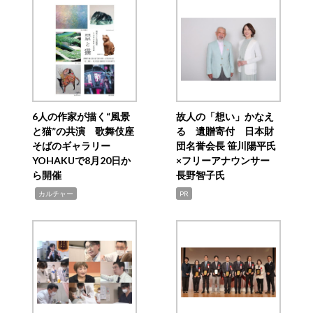
6人の作家が描く“風景
故人の「想い」かなえ
と猫”の共演 歌舞伎座
る 遺贈寄付 日本財
そばのギャラリー
団名誉会長 笹川陽平氏
YOHAKUで8月20日か
×フリーアナウンサー
ら開催
長野智子氏
,
カルチャー
PR