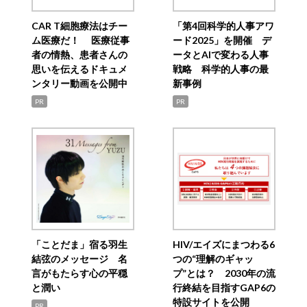
CAR T細胞療法はチー
「第4回科学的人事アワ
ム医療だ！ 医療従事
ード2025」を開催 デ
者の情熱、患者さんの
ータとAIで変わる人事
思いを伝えるドキュメ
戦略 科学的人事の最
ンタリー動画を公開中
新事例
PR
PR
「ことだま」宿る羽生
HIV/エイズにまつわる6
結弦のメッセージ 名
つの“理解のギャッ
言がもたらす心の平穏
プ”とは？ 2030年の流
と潤い
行終結を目指すGAP6の
特設サイトを公開
PR