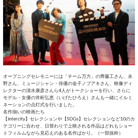
オープニングセレモニーには「チーム万力」の齊藤工さん、永
野さん、ミュージシャン・俳優の金子ノブアキさん、映像ディ
レクターの清水康彦さんら4人がトークショーを行い、さらに
モデル・女優の井桁弘恵（いげたひろえ）さんも一緒にイルミ
ネーションの点灯式を行いました。
名作揃いの映画たち
【intercity】セレクションや【SDGs】セレクションなど10のカ
テゴリーに合わせ、日替わりで上映される作品はどれもショー
トフィルムながら見応えのある名作ばかり。（一部抜粋）