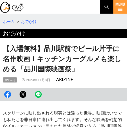
検
索
コ
ン
テ
ホーム
>
おでかけ
ン
おでかけ
ツ
へ
移
【入場無料】品川駅前でビール片手に
動
名作映画！キッチンカーグルメも楽し
める「品川国際映画祭」
TABIZINE
2023年11月8日
おでかけ
スクリーンに映し出される現実とは違った世界。映画はいつで
も私たちを非日常に連れ出してくれます。そんな映画を幻想的
なイルミネーションに囲まれた屋外で鑑賞できる「品川国際映