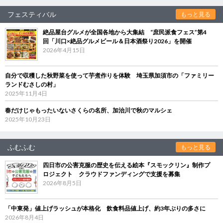
フェスティバル
もっと見る
絶品屋台グルメが全国各地から大集結 “庶民派食フェス”第4
回「川口×絶品グルメビール＆日本酒祭り2026」を開催
2026年4月15日
自分で収穫した秋野菜を使って芋煮作りを体験 埼玉県加須市の「ファミリー
ランドむさしの村」
2025年11月4日
春だけじゃもったいないさくらの名所、加治川で秋のマルシェ
2025年10月23日
ふむふむ
もっと見る
四日市の公害克服の歴史を伝える絵本『スモックリン』制作プ
ロジェクト クラウドファンディングで支援を募集
2026年8月5日
「中東発」値上げラッシュが本格化 飲食料品値上げ、約3年ぶりの多さに
2026年8月4日