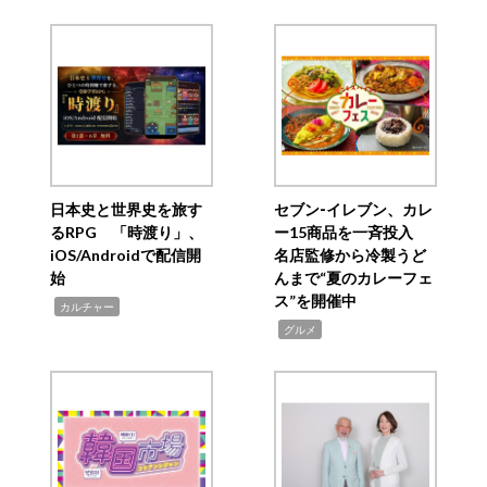
日本史と世界史を旅す
セブン‐イレブン、カレ
るRPG 「時渡り」、
ー15商品を一斉投入
iOS/Androidで配信開
名店監修から冷製うど
始
んまで“夏のカレーフェ
ス”を開催中
,
カルチャー
,
グルメ