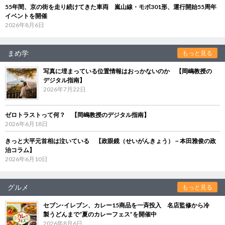
55年間、京の街を走り続けてきた車両 嵐山線・モボ301形、運行開始55周年
イベントを開催
2026年8月6日
まめ学
もっと見る
写真に埋まっている位置情報はおっかないのか 【岡嶋教授の
デジタル指南】
2026年7月22日
ゼロトラストって何？ 【岡嶋教授のデジタル指南】
2026年6月18日
きっと大平元首相は泣いている 【政眼鏡（せいがんきょう）－本田雅俊の政
治コラム】
2026年6月10日
グルメ
もっと見る
セブン‐イレブン、カレー15商品を一斉投入 名店監修から冷
製うどんまで“夏のカレーフェス”を開催中
2026年8月6日