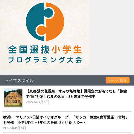
ライフスタイル
もっと見る
【京都 湯の花温泉・すみや亀峰菴】夏限定のおもてなし「旅館
で“涼”を楽しむ夏の休日」8月末まで開催中
2026年8月6日
横浜F・マリノス×日清オイリオグループ、「サッカー教室&食育講座 in 宮崎」
を開催 小学1年生～3年生の身体づくりをサポート
2026年8月6日