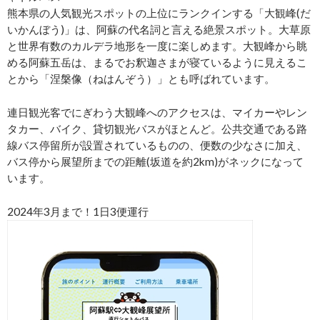
熊本県の人気観光スポットの上位にランクインする「大観峰(だ
いかんぼう)」は、阿蘇の代名詞と言える絶景スポット。大草原
と世界有数のカルデラ地形を一度に楽しめます。大観峰から眺
める阿蘇五岳は、まるでお釈迦さまが寝ているように見えるこ
とから「涅槃像（ねはんぞう）」とも呼ばれています。
連日観光客でにぎわう大観峰へのアクセスは、マイカーやレン
タカー、バイク、貸切観光バスがほとんど。公共交通である路
線バス停留所が設置されているものの、便数の少なさに加え、
バス停から展望所までの距離(坂道を約2km)がネックになって
います。
2024年3月まで！1日3便運行