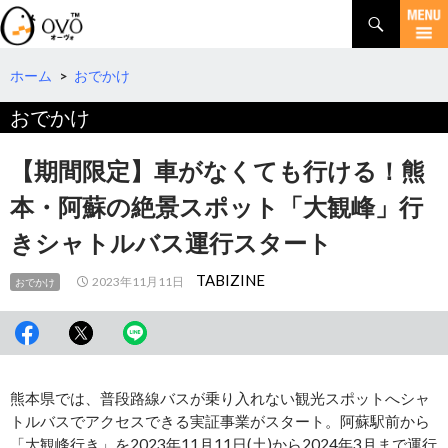
検
索
コ
ン
テ
ホーム
>
おでかけ
ン
おでかけ
ツ
へ
移
【期間限定】車がなくても行ける！熊
動
本・阿蘇の絶景スポット「大観峰」行
きシャトルバス運行スタート
TABIZINE
2023年11月11日
おでかけ
熊本県では、普段路線バスが乗り入れない観光スポットへシャ
トルバスでアクセスできる実証事業がスタート。阿蘇駅前から
「大観峰行き」を2023年11月11日(土)から2024年3月まで運行