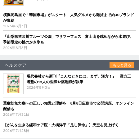
横浜高島屋で「韓国市場」がスタート 人気グルメから雑貨まで約30ブランド
が集結
2026年8月5日
「山梨県笛吹川フルーツ公園」でサマーフェス 富士山を眺めながら水遊び、
季節限定の桃のかき氷も
2026年8月3日
ヘルスケア
もっと見る
現代書林から新刊『こんなときには、まず、漢方！』 漢方三
考塾の15人の医師や薬剤師が執筆
2026年8月5日
重症筋無力症への正しい知識と理解を 8月8日広島市で公開講座、オンライン
配信も
2026年7月31日
【がんを生きる緩和ケア医・大橋洋平「足し算命」】天空を見上げて
2026年7月28日