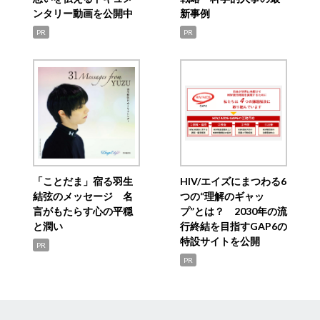
ンタリー動画を公開中
新事例
PR
PR
「ことだま」宿る羽生
HIV/エイズにまつわる6
結弦のメッセージ 名
つの“理解のギャッ
言がもたらす心の平穏
プ”とは？ 2030年の流
と潤い
行終結を目指すGAP6の
特設サイトを公開
PR
PR