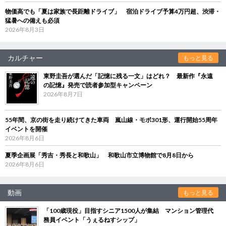
物価高でも「夏は家族で長距離ドライブ」 宿泊ドライブ予算4万円超、渋滞・
猛暑への備えも必須
2026年8月3日
カルチャー
もっと見る
東野圭吾が選んだ「記憶に残る一文」はどれ？ 最新作『永遠
の記憶』発売で読者参加型キャンペーン
2026年8月7日
55年間、京の街を走り続けてきた車両 嵐山線・モボ301形、運行開始55周年
イベントを開催
2026年8月6日
夏季企画展「秀吉・秀長と和歌山」 和歌山市立博物館で8月8日から
2026年8月6日
動画
もっと見る
「100歳現役」目指すシニア1500人が集結 マンション管理代
務員イベント「うぇるねすシップ」