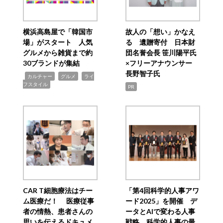
横浜高島屋で「韓国市
故人の「想い」かなえ
場」がスタート 人気
る 遺贈寄付 日本財
グルメから雑貨まで約
団名誉会長 笹川陽平氏
30ブランドが集結
×フリーアナウンサー
長野智子氏
,
,
,
カルチャー
グルメ
ライ
フスタイル
PR
CAR T細胞療法はチー
「第4回科学的人事アワ
ム医療だ！ 医療従事
ード2025」を開催 デ
者の情熱、患者さんの
ータとAIで変わる人事
思いを伝えるドキュメ
戦略 科学的人事の最