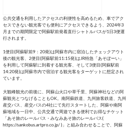
公共交通を利用したアクセスの利便性を高めるため、車でアク
セスできない観光客でも便利にアクセスできるよう、2024年3
月までの期間限定で阿蘇駅前発着直行シャトルバスが1日3便運
行されます。
1便目(阿蘇駅前9：20発)は阿蘇市内に宿泊したチェックアウト
後の観光客、2便目(阿蘇駅前11:15発)はJR特急「あそぼーい」
を利用して阿蘇駅に到着する観光客、そして3便目(阿蘇駅前
14:20発)は阿蘇市内で宿泊する観光客をターゲットに想定され
ています。
大観峰観光の前後に、阿蘇山火口や草千里、阿蘇神社などの阿
蘇観光とつなげることもOK。南阿蘇鉄道、九州旅客鉄道、九州
産交バス、産交バスの4社にて先行スタートした、阿蘇や南阿
蘇地域を一日中、公共交通で周遊できる便利でお得なチケット
「あそ旅のレールバス・みなみあそ旅のレールバス(
https://sankobus.artpro.co.jp/ )」と組み合わせることで、阿蘇