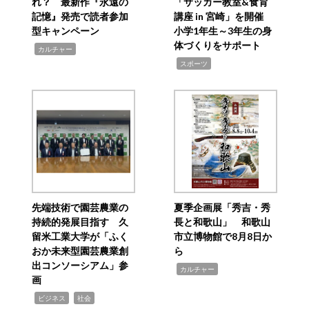
れ？ 最新作『永遠の
「サッカー教室&食育
記憶』発売で読者参加
講座 in 宮崎」を開催
型キャンペーン
小学1年生～3年生の身
体づくりをサポート
,
カルチャー
,
スポーツ
先端技術で園芸農業の
夏季企画展「秀吉・秀
持続的発展目指す 久
長と和歌山」 和歌山
留米工業大学が「ふく
市立博物館で8月8日か
おか未来型園芸農業創
ら
出コンソーシアム」参
,
カルチャー
画
,
,
ビジネス
社会