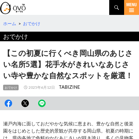
検
索
コ
ン
テ
ホーム
>
おでかけ
ン
おでかけ
ツ
へ
移
【この初夏に行くべき岡山県のあじさ
動
い名所5選】花手水がきれいなあじさ
い寺や豊かな自然なスポットを厳選！
TABIZINE
2025年6月12日
おでかけ
瀬戸内海に面しておだやかな気候に恵まれ、豊かな自然と後楽
園をはじめとした歴史的景観が共存する岡山県。初夏の時期に
は、県内各地で色鮮やかなあじさいが咲き誇り、多くの見物客