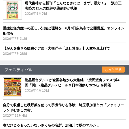
現代書林から新刊『こんなときには、まず、漢方！』 漢方三
考塾の15人の医師や薬剤師が執筆
2026年8月5日
重症筋無力症への正しい知識と理解を 8月8日広島市で公開講座、オンライン
配信も
2026年7月31日
【がんを生きる緩和ケア医・大橋洋平「足し算命」】天空を見上げて
2026年7月28日
フェスティバル
もっと見る
絶品屋台グルメが全国各地から大集結 “庶民派食フェス”第4
回「川口×絶品グルメビール＆日本酒祭り2026」を開催
2026年4月15日
自分で収穫した秋野菜を使って芋煮作りを体験 埼玉県加須市の「ファミリー
ランドむさしの村」
2025年11月4日
春だけじゃもったいないさくらの名所、加治川で秋のマルシェ