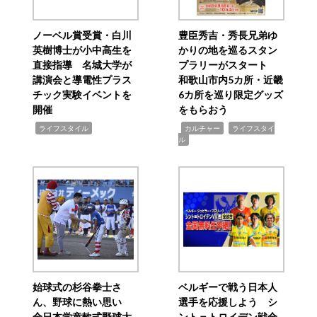
ノーベル賞受賞・白川
豊臣秀吉・秀長兄弟ゆ
英樹博士が小中高生を
かりの地を巡るスタン
直接指導 名城大学が
プラリーがスタート
講演会と導電性プラス
和歌山市内5カ所・近畿
チック実験イベントを
6カ所を巡り限定グッズ
開催
をもらおう
,
,
,
ライフスタイル
カルチャー
ライフスタイ
ル
始球式の杉谷拳士さ
ベルギーで戦う日本人
ん、野球に熱い思い
選手を応援しよう シ
全日本学童軟式野球大
ント＝トロイデン戦全