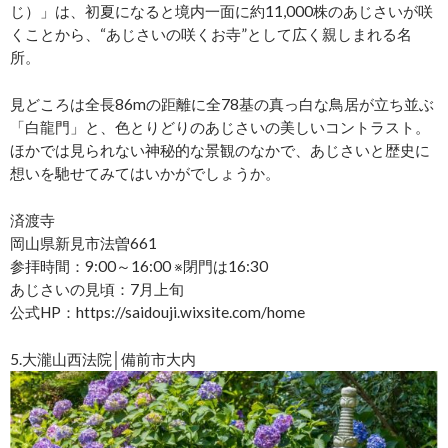
じ）」は、初夏になると境内一面に約11,000株のあじさいが咲
くことから、“あじさいの咲くお寺”として広く親しまれる名
所。
見どころは全長86mの距離に全78基の真っ白な鳥居が立ち並ぶ
「白龍門」と、色とりどりのあじさいの美しいコントラスト。
ほかでは見られない神秘的な景観のなかで、あじさいと歴史に
想いを馳せてみてはいかがでしょうか。
済渡寺
岡山県新見市法曽661
参拝時間：9:00～16:00 ※閉門は16:30
あじさいの見頃：7月上旬
公式HP：https://saidouji.wixsite.com/home
5.大瀧山西法院│備前市大内