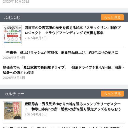
2025年10月23日
ふむふむ
もっと見る
四日市の公害克服の歴史を伝える絵本『スモックリン』制作プ
ロジェクト クラウドファンディングで支援を募集
2026年8月5日
「中東発」値上げラッシュが本格化 飲食料品値上げ、約3年ぶりの多さに
2026年8月4日
物価高でも「夏は家族で長距離ドライブ」 宿泊ドライブ予算4万円超、渋滞・
猛暑への備えも必須
2026年8月3日
カルチャー
もっと見る
豊臣秀吉・秀長兄弟ゆかりの地を巡るスタンプラリーがスター
ト 和歌山市内5カ所・近畿6カ所を巡り限定グッズをもらおう
2026年8月8日