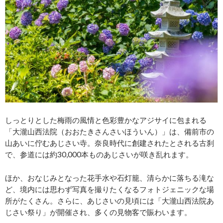
しっとりとした梅雨の風情と色彩豊かなアジサイに包まれる
「大瀧山西法院（おおたきさんさいほういん）」は、備前市の
山あいに佇むあじさい寺。奈良時代に創建されたとされる古刹
で、参道には約30,000本ものあじさいが咲き乱れます。
ほか、おなじみとなった花手水や石灯籠、清らかに落ちる滝な
ど、境内には思わず写真を撮りたくなるフォトジェニックな場
所がたくさん。さらに、あじさいの見頃には「大瀧山西法院あ
じさい祭り」が開催され、多くの見物客で賑わいます。