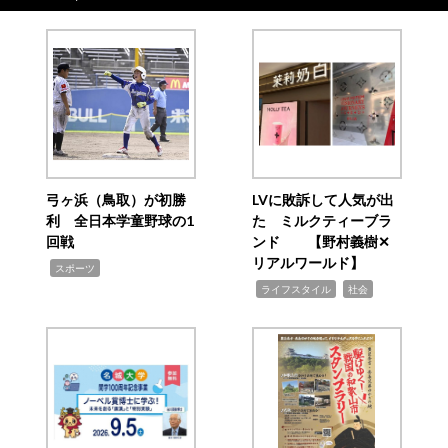
弓ヶ浜（鳥取）が初勝
LVに敗訴して人気が出
利 全日本学童野球の1
た ミルクティーブラ
回戦
ンド 【野村義樹✕
リアルワールド】
,
スポーツ
,
,
ライフスタイル
社会