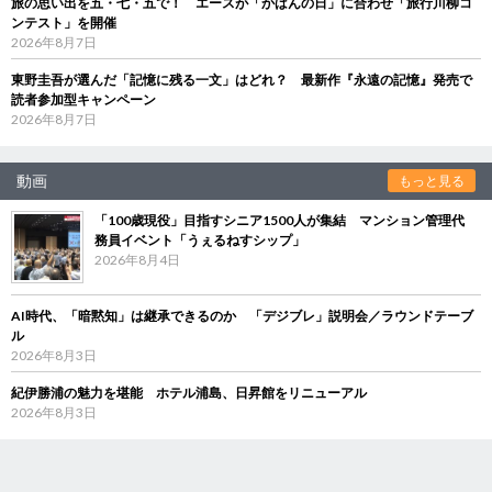
旅の思い出を五・七・五で！ エースが「かばんの日」に合わせ「旅行川柳コ
ンテスト」を開催
2026年8月7日
東野圭吾が選んだ「記憶に残る一文」はどれ？ 最新作『永遠の記憶』発売で
読者参加型キャンペーン
2026年8月7日
動画
もっと見る
「100歳現役」目指すシニア1500人が集結 マンション管理代
務員イベント「うぇるねすシップ」
2026年8月4日
AI時代、「暗黙知」は継承できるのか 「デジブレ」説明会／ラウンドテーブ
ル
2026年8月3日
紀伊勝浦の魅力を堪能 ホテル浦島、日昇館をリニューアル
2026年8月3日