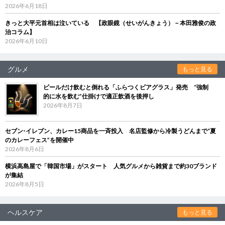
2026年6月18日
きっと大平元首相は泣いている 【政眼鏡（せいがんきょう）－本田雅俊の政
治コラム】
2026年6月10日
グルメ
もっと見る
ビールだけ飲むと倒れる「ふらつくビアグラス」発売 “強制
的に水を飲む”仕掛けで適正飲酒を後押し
2026年8月7日
セブン‐イレブン、カレー15商品を一斉投入 名店監修から冷製うどんまで“夏
のカレーフェス”を開催中
2026年8月6日
横浜高島屋で「韓国市場」がスタート 人気グルメから雑貨まで約30ブランド
が集結
2026年8月5日
ヘルスケア
もっと見る