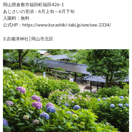
岡山県倉敷市福田町福田426-1
あじさいの見頃：6月上旬～6月下旬
入園料：無料
公式HP：https://www.kurashiki-tabi.jp/see/see-2334/
3.吉備津神社│岡山市北区