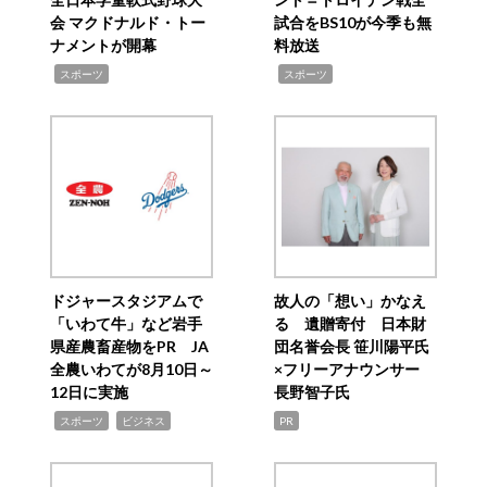
会 マクドナルド・トー
試合をBS10が今季も無
ナメントが開幕
料放送
,
,
スポーツ
スポーツ
ドジャースタジアムで
故人の「想い」かなえ
「いわて牛」など岩手
る 遺贈寄付 日本財
県産農畜産物をPR JA
団名誉会長 笹川陽平氏
全農いわてが8月10日～
×フリーアナウンサー
12日に実施
長野智子氏
,
,
スポーツ
ビジネス
PR