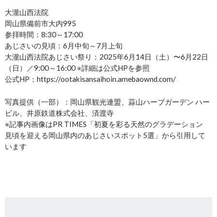
大瀧山西法院
岡山県備前市大内995
参拝時間：8:30～17:00
あじさいの見頃：6月中旬～7月上旬
大瀧山西法院あじさい祭り：2025年6月14日（土）〜6月22日
（日）／9:00～16:00 ※詳細は公式HPを参照
公式HP：https://ootakisansaihoin.amebaownd.com/
写真提供（一部）：岡山県観光連盟、蒜山ハーブガーデン ハー
ビル、井原鉄道株式会社、済渡寺
※記事内画像はPR TIMES「初夏を彩る天然のグラデーション
見頃を迎える岡山県内のあじさいスポット5選」から引用して
います