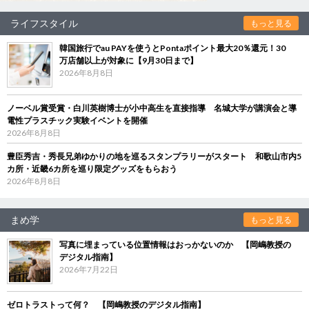
ライフスタイル
もっと見る
韓国旅行でau PAYを使うとPontaポイント最大20％還元！30
万店舗以上が対象に【9月30日まで】
2026年8月8日
ノーベル賞受賞・白川英樹博士が小中高生を直接指導 名城大学が講演会と導
電性プラスチック実験イベントを開催
2026年8月8日
豊臣秀吉・秀長兄弟ゆかりの地を巡るスタンプラリーがスタート 和歌山市内5
カ所・近畿6カ所を巡り限定グッズをもらおう
2026年8月8日
まめ学
もっと見る
写真に埋まっている位置情報はおっかないのか 【岡嶋教授の
デジタル指南】
2026年7月22日
ゼロトラストって何？ 【岡嶋教授のデジタル指南】