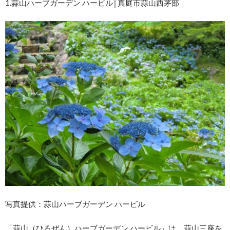
1.蒜山ハーブガーデン ハービル│真庭市蒜山西茅部
写真提供：蒜山ハーブガーデン ハービル
「蒜山（ひるぜん）ハーブガーデン ハービル」は、蒜山三座を