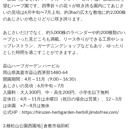
望むハーブ園です。四季折々の花々が咲き誇る園内にてあじさ
いの見頃は6月中旬〜7月上旬。約3haの広大な敷地に約2,000株
のあじさいが色とりどりに咲き誇ります。
あじさいだけでなく、約5,000株のラベンダーや約200種類のハ
ーブといった見どころも満載。リース作りができる工房やショ
ップレストラン、ガーデニングショップなどもあり、ゆったり
とした時間を過ごすことができますよ。
蒜山ハーブガーデン ハービル
岡山県真庭市蒜山西茅部1480-64
開園期間：4月～11月（9:00～16:30）
あじさいの見頃：6月中旬～7月
入園料：大人300円、中・高生200円、小学生以下無料
定休日：4月～11月は水曜日（祝日の場合は営業）、12～3月
は休園 ※7～8月は無休
公式HP：https://hiruzen-herbgarden-herbill.jimdofree.com/
2.種松山公園西園地│倉敷市福田町