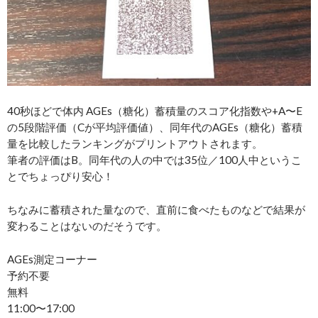
40秒ほどで体内 AGEs（糖化）蓄積量のスコア化指数や+A〜E
の5段階評価（Cが平均評価値）、同年代のAGEs（糖化）蓄積
量を比較したランキングがプリントアウトされます。
筆者の評価はB。同年代の人の中では35位／100人中というこ
とでちょっぴり安心！
ちなみに蓄積された量なので、直前に食べたものなどで結果が
変わることはないのだそうです。
AGEs測定コーナー
予約不要
無料
11:00〜17:00