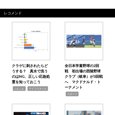
レコメンド
クラゲに刺されたらど
全日本学童野球の2回
うする？ 真水で洗う
戦 初出場の西陵野球
のはNG、正しい応急処
クラブ（岐阜）が3回戦
置を知っておこう
へ マクドナルド・ト
ーナメント
,
,
ふむふむ
ライフスタイル
,
スポーツ