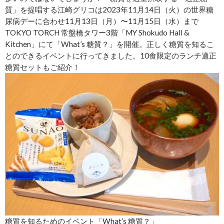
質」を提唱する江崎グリコは2023年11月14日（火）の世界糖
尿病デーに合わせ11月13日（月）〜11月15日（水）まで
TOKYO TORCH 常盤橋タワー3階「MY Shokudo Hall &
Kitchen」にて「What’s 糖質？」を開催。正しく糖質を知るこ
とのできるイベントに行ってきました。10食限定のランチ適正
糖質セットもご紹介！
糖質を知るためのイベント「What’s 糖質？」