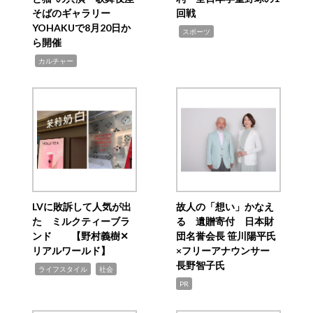
そばのギャラリー
回戦
YOHAKUで8月20日か
,
スポーツ
ら開催
,
カルチャー
LVに敗訴して人気が出
故人の「想い」かなえ
た ミルクティーブラ
る 遺贈寄付 日本財
ンド 【野村義樹✕
団名誉会長 笹川陽平氏
リアルワールド】
×フリーアナウンサー
長野智子氏
,
,
ライフスタイル
社会
PR