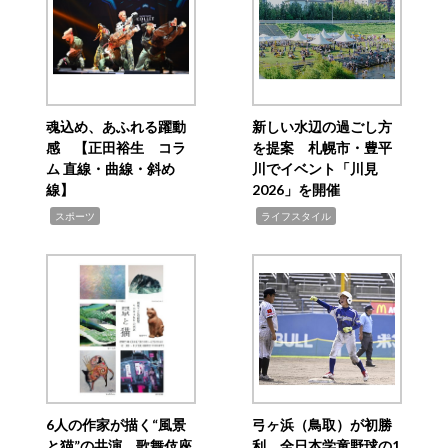
魂込め、あふれる躍動
新しい水辺の過ごし方
感 【正田裕生 コラ
を提案 札幌市・豊平
ム 直線・曲線・斜め
川でイベント「川見
線】
2026」を開催
,
,
スポーツ
ライフスタイル
6人の作家が描く“風景
弓ヶ浜（鳥取）が初勝
と猫”の共演 歌舞伎座
利 全日本学童野球の1