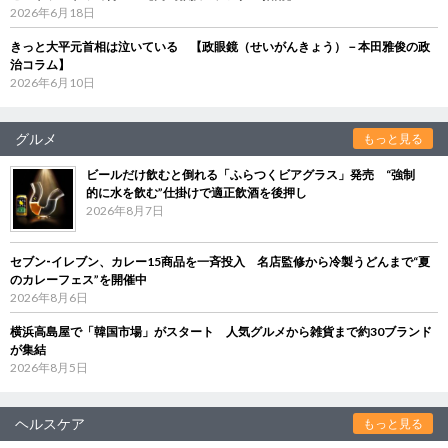
2026年6月18日
きっと大平元首相は泣いている 【政眼鏡（せいがんきょう）－本田雅俊の政
治コラム】
2026年6月10日
グルメ
もっと見る
ビールだけ飲むと倒れる「ふらつくビアグラス」発売 “強制
的に水を飲む”仕掛けで適正飲酒を後押し
2026年8月7日
セブン‐イレブン、カレー15商品を一斉投入 名店監修から冷製うどんまで“夏
のカレーフェス”を開催中
2026年8月6日
横浜高島屋で「韓国市場」がスタート 人気グルメから雑貨まで約30ブランド
が集結
2026年8月5日
ヘルスケア
もっと見る