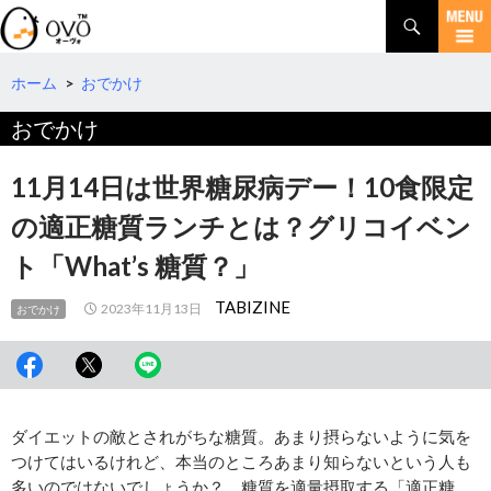
検
索
コ
ン
テ
ホーム
>
おでかけ
ン
おでかけ
ツ
へ
移
11月14日は世界糖尿病デー！10食限定
動
の適正糖質ランチとは？グリコイベン
ト「What’s 糖質？」
TABIZINE
2023年11月13日
おでかけ
ダイエットの敵とされがちな糖質。あまり摂らないように気を
つけてはいるけれど、本当のところあまり知らないという人も
多いのではないでしょうか？ 糖質を適量摂取する「適正糖