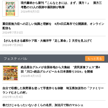
現代書林から新刊『こんなときには、まず、漢方！』 漢方三
考塾の15人の医師や薬剤師が執筆
2026年8月5日
重症筋無力症への正しい知識と理解を 8月8日広島市で公開講座、オンライン
配信も
2026年7月31日
【がんを生きる緩和ケア医・大橋洋平「足し算命」】天空を見上げて
2026年7月28日
フェスティバル
もっと見る
絶品屋台グルメが全国各地から大集結 “庶民派食フェス”第4
回「川口×絶品グルメビール＆日本酒祭り2026」を開催
2026年4月15日
自分で収穫した秋野菜を使って芋煮作りを体験 埼玉県加須市の「ファミリー
ランドむさしの村」
2025年11月4日
春だけじゃもったいないさくらの名所、加治川で秋のマルシェ