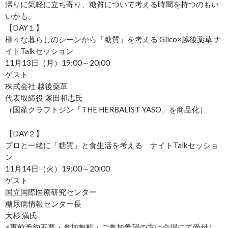
帰りに気軽に立ち寄り、糖質について考える時間を持つのもい
いかも。
【DAY１】
様々な暮らしのシーンから「糖質」を考える Glico×越後薬草 ナ
イトTalkセッション
11月13日（月）19:00～20:00
ゲスト
株式会社 越後薬草
代表取締役 塚田和志氏
（国産クラフトジン「THE HERBALIST YASO」を商品化）
【DAY２】
プロと一緒に「糖質」と食生活を考える ナイトTalkセッショ
ン
11月14日（火）19:00～20:00
ゲスト
国立国際医療研究センター
糖尿病情報センター長
大杉 満氏
※事前予約不要・参加無料・ご参加希望の方は会場にて受付し