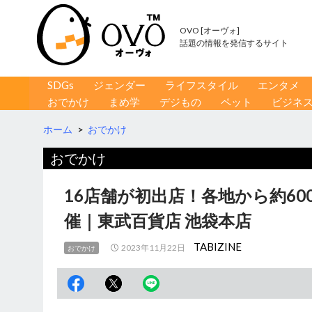
OVO [オーヴォ]
話題の情報を発信するサイト
コンテンツへ移動
検
SDGs
ジェンダー
ライフスタイル
エンタメ
索
おでかけ
まめ学
デジもの
ペット
ビジネ
ホーム
>
おでかけ
おでかけ
16店舗が初出店！各地から約60
催｜東武百貨店 池袋本店
TABIZINE
2023年11月22日
おでかけ