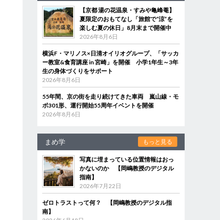
【京都 湯の花温泉・すみや亀峰菴】
夏限定のおもてなし「旅館で“涼”を
楽しむ夏の休日」8月末まで開催中
2026年8月6日
横浜F・マリノス×日清オイリオグループ、「サッカ
ー教室&食育講座 in 宮崎」を開催 小学1年生～3年
生の身体づくりをサポート
2026年8月6日
55年間、京の街を走り続けてきた車両 嵐山線・モ
ボ301形、運行開始55周年イベントを開催
2026年8月6日
まめ学
もっと見る
写真に埋まっている位置情報はおっ
かないのか 【岡嶋教授のデジタル
指南】
2026年7月22日
ゼロトラストって何？ 【岡嶋教授のデジタル指
南】