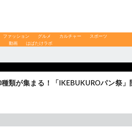
ファッション
グルメ
カルチャー
スポーツ
ス
動画
はばたけラボ
0種類が集まる！「IKEBUKUROパン祭」