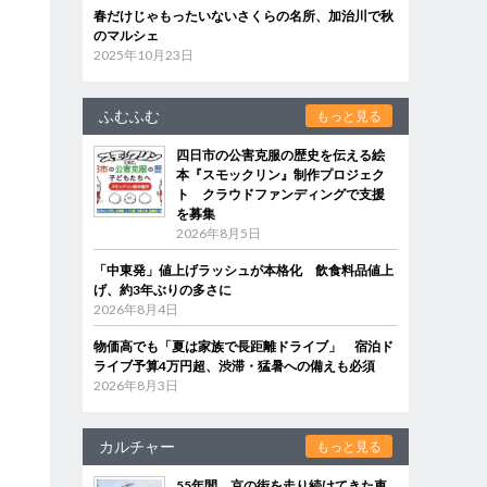
春だけじゃもったいないさくらの名所、加治川で秋
のマルシェ
2025年10月23日
ふむふむ
もっと見る
四日市の公害克服の歴史を伝える絵
本『スモックリン』制作プロジェク
ト クラウドファンディングで支援
を募集
2026年8月5日
「中東発」値上げラッシュが本格化 飲食料品値上
げ、約3年ぶりの多さに
2026年8月4日
物価高でも「夏は家族で長距離ドライブ」 宿泊ド
ライブ予算4万円超、渋滞・猛暑への備えも必須
2026年8月3日
カルチャー
もっと見る
55年間、京の街を走り続けてきた車