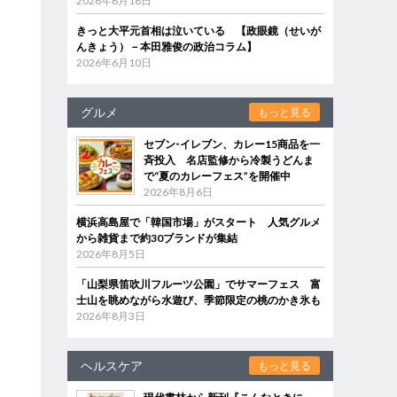
2026年6月18日
きっと大平元首相は泣いている 【政眼鏡（せいが
んきょう）－本田雅俊の政治コラム】
2026年6月10日
グルメ
もっと見る
セブン‐イレブン、カレー15商品を一
斉投入 名店監修から冷製うどんま
で“夏のカレーフェス”を開催中
2026年8月6日
。
横浜高島屋で「韓国市場」がスタート 人気グルメ
から雑貨まで約30ブランドが集結
2026年8月5日
「山梨県笛吹川フルーツ公園」でサマーフェス 富
士山を眺めながら水遊び、季節限定の桃のかき氷も
2026年8月3日
ヘルスケア
もっと見る