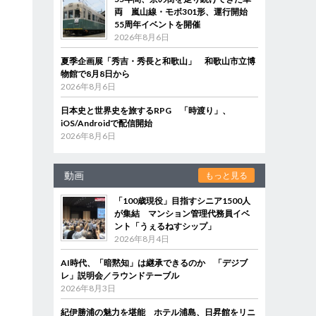
両 嵐山線・モボ301形、運行開始
55周年イベントを開催
2026年8月6日
夏季企画展「秀吉・秀長と和歌山」 和歌山市立博
物館で8月8日から
2026年8月6日
日本史と世界史を旅するRPG 「時渡り」、
iOS/Androidで配信開始
2026年8月6日
動画
もっと見る
「100歳現役」目指すシニア1500人
が集結 マンション管理代務員イベ
ント「うぇるねすシップ」
2026年8月4日
た
AI時代、「暗黙知」は継承できるのか 「デジブ
レ」説明会／ラウンドテーブル
2026年8月3日
紀伊勝浦の魅力を堪能 ホテル浦島、日昇館をリニ