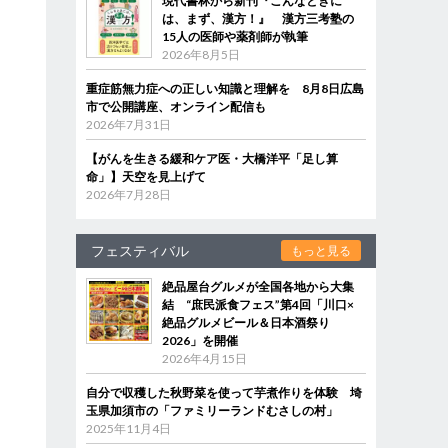
現代書林から新刊『こんなときに
は、まず、漢方！』 漢方三考塾の
15人の医師や薬剤師が執筆
2026年8月5日
重症筋無力症への正しい知識と理解を 8月8日広島
市で公開講座、オンライン配信も
2026年7月31日
【がんを生きる緩和ケア医・大橋洋平「足し算
命」】天空を見上げて
2026年7月28日
フェスティバル
もっと見る
絶品屋台グルメが全国各地から大集
結 “庶民派食フェス”第4回「川口×
絶品グルメビール＆日本酒祭り
2026」を開催
2026年4月15日
自分で収穫した秋野菜を使って芋煮作りを体験 埼
玉県加須市の「ファミリーランドむさしの村」
2025年11月4日