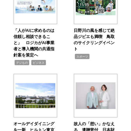
「人がAIに求めるのは
日野川の風を感じて絶
信頼し相談できるこ
品ジビエも満喫 鳥取
と」 ロジカがAI事業
のサイクリングイベン
者と導入機関の共通指
ト
針案を策定へ
,
スポーツ
,
,
デジもの
ビジネス
オールデイダイニング
故人の「想い」かなえ
を一新 ヒルトン東京
る 遺贈寄付 日本財