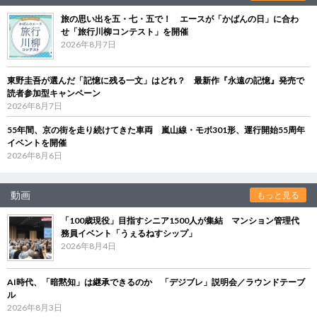
旅の思い出を五・七・五で！ エースが「かばんの日」に合わ
せ「旅行川柳コンテスト」を開催
2026年8月7日
東野圭吾が選んだ「記憶に残る一文」はどれ？ 最新作『永遠の記憶』発売で
読者参加型キャンペーン
2026年8月7日
55年間、京の街を走り続けてきた車両 嵐山線・モボ301形、運行開始55周年
イベントを開催
2026年8月6日
動画
もっと見る
「100歳現役」目指すシニア1500人が集結 マンション管理代
務員イベント「うぇるねすシップ」
2026年8月4日
AI時代、「暗黙知」は継承できるのか 「デジブレ」説明会／ラウンドテーブ
ル
2026年8月3日