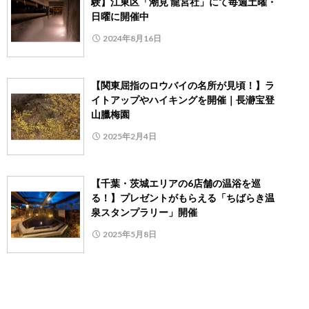
験】江東区「潮見 龍宮社」にて毎週土曜・
日曜に開催中
2024年8月16日
【関東屈指のロウバイの名所が見頃！】ラ
イトアップやハイキングを開催｜長瀞宝登
山臘梅園
2025年2月4日
【千葉・茨城エリアの6店舗の温浴を巡
る！】プレゼントがもらえる「ちばらき温
泉スタンプラリー」開催
2025年5月8日