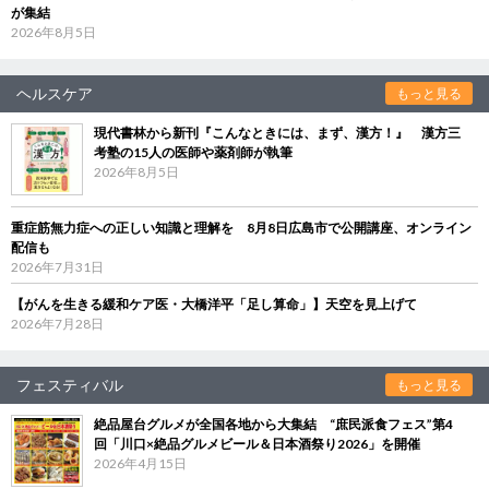
が集結
2026年8月5日
ヘルスケア
もっと見る
現代書林から新刊『こんなときには、まず、漢方！』 漢方三
考塾の15人の医師や薬剤師が執筆
2026年8月5日
重症筋無力症への正しい知識と理解を 8月8日広島市で公開講座、オンライン
配信も
2026年7月31日
【がんを生きる緩和ケア医・大橋洋平「足し算命」】天空を見上げて
2026年7月28日
フェスティバル
もっと見る
絶品屋台グルメが全国各地から大集結 “庶民派食フェス”第4
回「川口×絶品グルメビール＆日本酒祭り2026」を開催
2026年4月15日