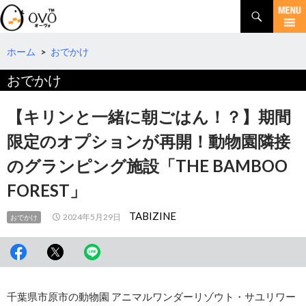
検
索
コ
ン
テ
ホーム
>
おでかけ
ン
おでかけ
ツ
へ
移
【キリンと一緒に朝ごはん！？】期間
動
限定のオプションが再開！動物園隣接
のグランピング施設「THE BAMBOO
FOREST」
TABIZINE
2024年5月29日
おでかけ
千葉県市原市の動物園 アニマルワンダーリゾウト・サユリワー