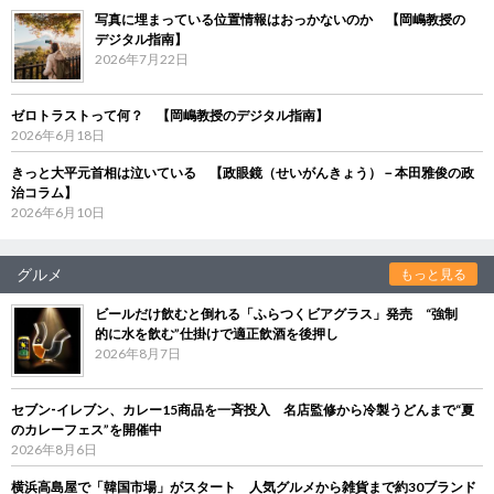
写真に埋まっている位置情報はおっかないのか 【岡嶋教授の
デジタル指南】
2026年7月22日
ゼロトラストって何？ 【岡嶋教授のデジタル指南】
2026年6月18日
きっと大平元首相は泣いている 【政眼鏡（せいがんきょう）－本田雅俊の政
治コラム】
2026年6月10日
グルメ
もっと見る
ビールだけ飲むと倒れる「ふらつくビアグラス」発売 “強制
的に水を飲む”仕掛けで適正飲酒を後押し
2026年8月7日
セブン‐イレブン、カレー15商品を一斉投入 名店監修から冷製うどんまで“夏
のカレーフェス”を開催中
2026年8月6日
横浜高島屋で「韓国市場」がスタート 人気グルメから雑貨まで約30ブランド