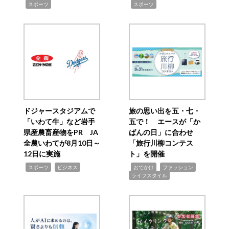
,
,
スポーツ
スポーツ
ドジャースタジアムで
旅の思い出を五・七・
「いわて牛」など岩手
五で！ エースが「か
県産農畜産物をPR JA
ばんの日」に合わせ
全農いわてが8月10日～
「旅行川柳コンテス
12日に実施
ト」を開催
,
,
,
,
,
スポーツ
ビジネス
おでかけ
ファッション
ライフスタイル