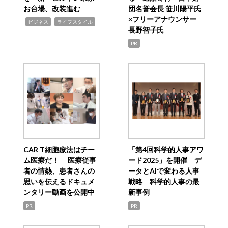
お台場、改装進む
団名誉会長 笹川陽平氏
×フリーアナウンサー
,
,
ビジネス
ライフスタイル
長野智子氏
PR
CAR T細胞療法はチー
「第4回科学的人事アワ
ム医療だ！ 医療従事
ード2025」を開催 デ
者の情熱、患者さんの
ータとAIで変わる人事
思いを伝えるドキュメ
戦略 科学的人事の最
ンタリー動画を公開中
新事例
PR
PR