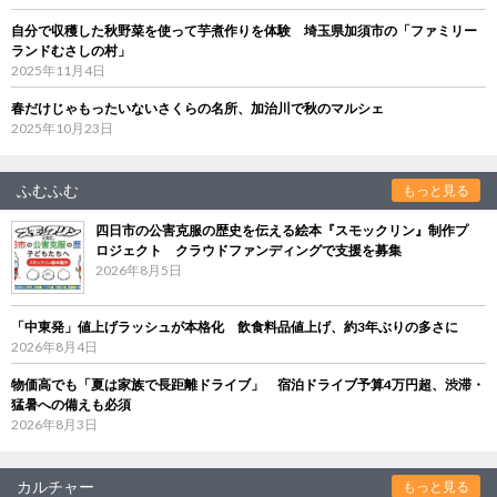
自分で収穫した秋野菜を使って芋煮作りを体験 埼玉県加須市の「ファミリー
ランドむさしの村」
2025年11月4日
春だけじゃもったいないさくらの名所、加治川で秋のマルシェ
2025年10月23日
ふむふむ
もっと見る
四日市の公害克服の歴史を伝える絵本『スモックリン』制作プ
ロジェクト クラウドファンディングで支援を募集
2026年8月5日
「中東発」値上げラッシュが本格化 飲食料品値上げ、約3年ぶりの多さに
2026年8月4日
物価高でも「夏は家族で長距離ドライブ」 宿泊ドライブ予算4万円超、渋滞・
猛暑への備えも必須
2026年8月3日
カルチャー
もっと見る