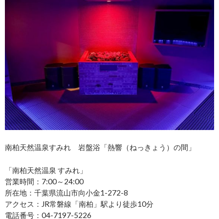
南柏天然温泉すみれ 岩盤浴「熱響（ねっきょう）の間」
「南柏天然温泉 すみれ」
営業時間：7:00～24:00
所在地：千葉県流山市向小金1-272-8
アクセス：JR常磐線「南柏」駅より徒歩10分
電話番号：04-7197-5226