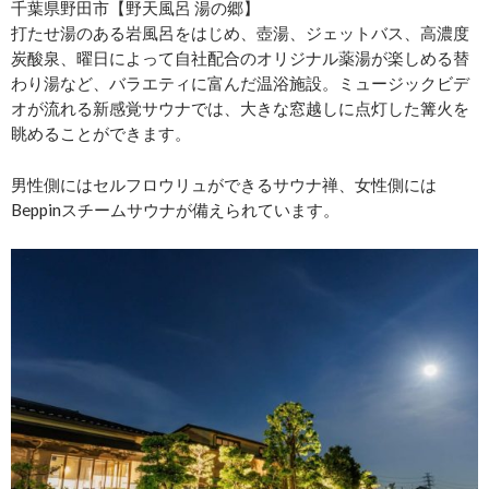
千葉県野田市【野天風呂 湯の郷】
打たせ湯のある岩風呂をはじめ、壺湯、ジェットバス、高濃度
炭酸泉、曜日によって自社配合のオリジナル薬湯が楽しめる替
わり湯など、バラエティに富んだ温浴施設。ミュージックビデ
オが流れる新感覚サウナでは、大きな窓越しに点灯した篝火を
眺めることができます。
男性側にはセルフロウリュができるサウナ禅、女性側には
Beppinスチームサウナが備えられています。