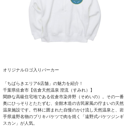
オリジナルロゴ入りパーカー
「ちばらきエリア6店舗」の魅力を紹介！
千葉県佐倉市【佐倉天然温泉 澄流（すみれ）】
閑静な高級住宅地である佐倉市染井野（そめいの）。その一番
奥にひっそりとたたずむ、全館木造の古民家風の佇まいの天然
温泉施設です。竹林に囲まれた自慢のかけ流し天然温泉と、岩
手県遠野名物のブリキバケツで肉を焼く「遠野式バケツジンギ
スカン」が人気。