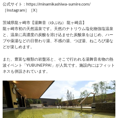
公式サイト：https://minamikashiwa-sumire.com/
［Instagram］［X］
茨城県龍ヶ崎市【湯舞音（ゆぶね） 龍ヶ崎店】
龍ヶ崎市初の天然温泉です。天然のナトリウム塩化物強塩温泉
と、温泉に高濃度の炭酸を溶け込ませた炭酸泉をはじめ、ハー
ブや薬湯などの日替わり湯、不感の湯、つぼ湯、ねころび湯な
どが楽しめます。
また、豊富な種類の岩盤浴と、そこで行われる湯舞音名物の熱
波イベント「YUBUNEPPA!」が人気です。施設内にはフィット
ネスも併設されています。