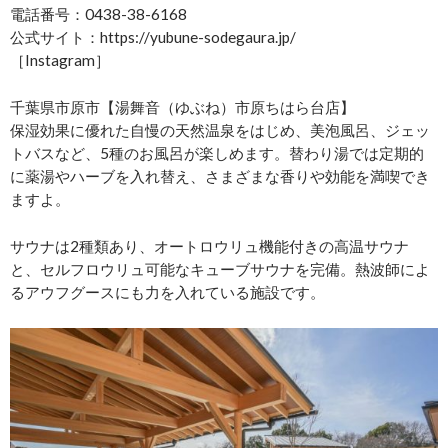
電話番号：0438-38-6168
公式サイト：https://yubune-sodegaura.jp/
［Instagram］
千葉県市原市【湯舞音（ゆぶね）市原ちはら台店】
保湿効果に優れた自慢の天然温泉をはじめ、美泡風呂、ジェッ
トバスなど、5種のお風呂が楽しめます。替わり湯では定期的
に薬湯やハーブを入れ替え、さまざまな香りや効能を満喫でき
ますよ。
サウナは2種類あり、オートロウリュ機能付きの高温サウナ
と、セルフロウリュ可能なキューブサウナを完備。熱波師によ
るアウフグースにも力を入れている施設です。