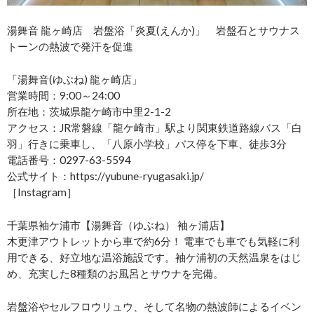
湯舞音 龍ヶ崎店 岩盤浴「炎夏(えんか)」 岩盤石とサウナス
トーンの熱波で発汗を促進
「湯舞音(ゆぶね) 龍ヶ崎店」
営業時間：9:00～24:00
所在地：茨城県龍ケ崎市中里2-1-2
アクセス：JR常磐線「龍ケ崎市」駅より関東鉄道路線バス「白
羽」行きに乗車し、「八原小学校」バス停を下車、徒歩3分
電話番号：0297-63-5594
公式サイト：https://yubune-ryugasaki.jp/
［Instagram］
千葉県袖ケ浦市【湯舞音（ゆぶね） 袖ヶ浦店】
木更津アウトレットから車で約6分！ 電車でも車でも気軽に利
用できる、好立地な温浴施設です。袖ケ浦初の天然温泉をはじ
め、充実した8種類のお風呂とサウナを完備。
岩盤浴やセルフロウリュウ、そして名物の熱波師によるイベン