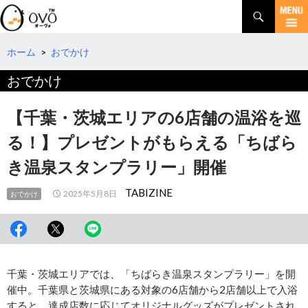
検
索
コ
ン
テ
ホーム
>
おでかけ
ン
おでかけ
ツ
へ
移
【千葉・茨城エリアの6店舗の温浴を巡
動
る！】プレゼントがもらえる「ちばら
き温泉スタンプラリー」開催
TABIZINE
2025年5月8日
おでかけ
千葉・茨城エリアでは、「ちばらき温泉スタンプラリー」を開
催中。千葉県と茨城県にある対象の6店舗から2店舗以上で入浴
すると、達成店数に応じてオリジナルグッズがプレゼントされ