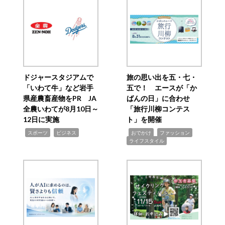
ドジャースタジアムで
旅の思い出を五・七・
「いわて牛」など岩手
五で！ エースが「か
県産農畜産物をPR JA
ばんの日」に合わせ
全農いわてが8月10日～
「旅行川柳コンテス
12日に実施
ト」を開催
,
,
,
,
,
スポーツ
ビジネス
おでかけ
ファッション
ライフスタイル