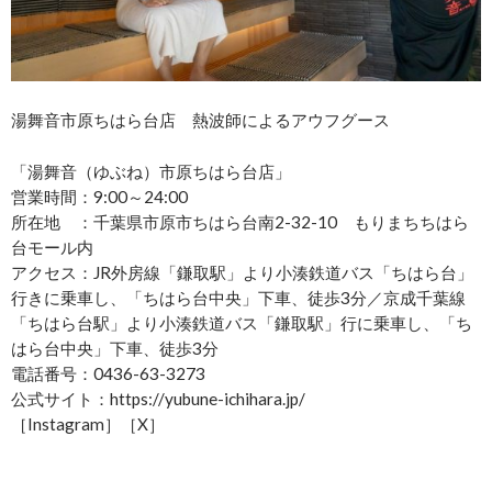
湯舞音市原ちはら台店 熱波師によるアウフグース
「湯舞音（ゆぶね）市原ちはら台店」
営業時間：9:00～24:00
所在地 ：千葉県市原市ちはら台南2-32-10 もりまちちはら
台モール内
アクセス：JR外房線「鎌取駅」より小湊鉄道バス「ちはら台」
行きに乗車し、「ちはら台中央」下車、徒歩3分／京成千葉線
「ちはら台駅」より小湊鉄道バス「鎌取駅」行に乗車し、「ち
はら台中央」下車、徒歩3分
電話番号：0436-63-3273
公式サイト：https://yubune-ichihara.jp/
［Instagram］［X］