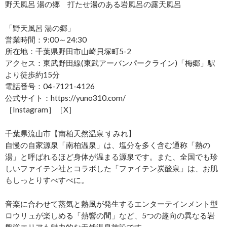
野天風呂 湯の郷 打たせ湯のある岩風呂の露天風呂
「野天風呂 湯の郷」
営業時間：9:00～24:30
所在地：千葉県野田市山崎貝塚町5-2
アクセス：東武野田線(東武アーバンパークライン)「梅郷」駅
より徒歩約15分
電話番号：04-7121-4126
公式サイト：https://yuno310.com/
［Instagram］［X］
千葉県流山市【南柏天然温泉 すみれ】
自慢の自家源泉「南柏温泉」は、塩分を多く含む通称「熱の
湯」と呼ばれるほど身体が温まる源泉です。また、全国でも珍
しいファイテン社とコラボした「ファイテン炭酸泉」は、お肌
もしっとりすべすべに。
音楽に合わせて蒸気と熱風が発生するエンターテインメント型
ロウリュが楽しめる「熱響の間」など、5つの趣向の異なる岩