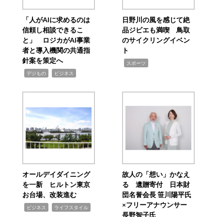
「人がAIに求めるのは
日野川の風を感じて絶
信頼し相談できるこ
品ジビエも満喫 鳥取
と」 ロジカがAI事業
のサイクリングイベン
者と導入機関の共通指
ト
針案を策定へ
,
スポーツ
,
,
デジもの
ビジネス
オールデイダイニング
故人の「想い」かなえ
を一新 ヒルトン東京
る 遺贈寄付 日本財
お台場、改装進む
団名誉会長 笹川陽平氏
×フリーアナウンサー
,
,
ビジネス
ライフスタイル
長野智子氏