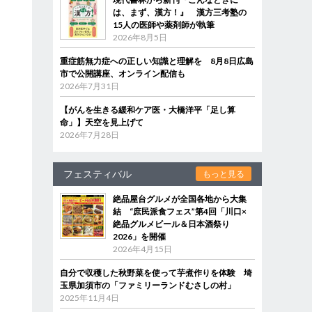
は、まず、漢方！』 漢方三考塾の
15人の医師や薬剤師が執筆
2026年8月5日
あ
し
重症筋無力症への正しい知識と理解を 8月8日広島
市で公開講座、オンライン配信も
2026年7月31日
【がんを生きる緩和ケア医・大橋洋平「足し算
命」】天空を見上げて
2026年7月28日
フェスティバル
もっと見る
絶品屋台グルメが全国各地から大集
結 “庶民派食フェス”第4回「川口×
絶品グルメビール＆日本酒祭り
2026」を開催
2026年4月15日
自分で収穫した秋野菜を使って芋煮作りを体験 埼
玉県加須市の「ファミリーランドむさしの村」
2025年11月4日