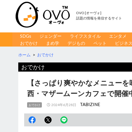
OVO [オーヴォ]
話題の情報を発信するサイト
コンテンツへ移動
検
SDGs
ジェンダー
ライフスタイル
エンタメ
索
おでかけ
まめ学
デジもの
ペット
ビジネ
ホーム
>
おでかけ
おでかけ
【さっぱり爽やかなメニューを
西・マザームーンカフェで開催
TABIZINE
2024年6月28日
おでかけ