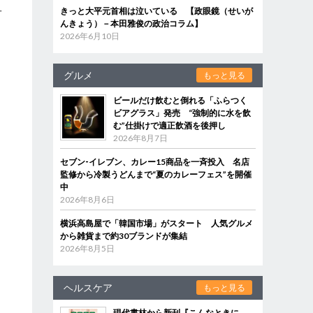
きっと大平元首相は泣いている 【政眼鏡（せいが
オ
んきょう）－本田雅俊の政治コラム】
2026年6月10日
グルメ
もっと見る
ビールだけ飲むと倒れる「ふらつく
ビアグラス」発売 “強制的に水を飲
む”仕掛けで適正飲酒を後押し
2026年8月7日
セブン‐イレブン、カレー15商品を一斉投入 名店
監修から冷製うどんまで“夏のカレーフェス”を開催
中
2026年8月6日
横浜高島屋で「韓国市場」がスタート 人気グルメ
から雑貨まで約30ブランドが集結
2026年8月5日
ヘルスケア
もっと見る
現代書林から新刊『こんなときに