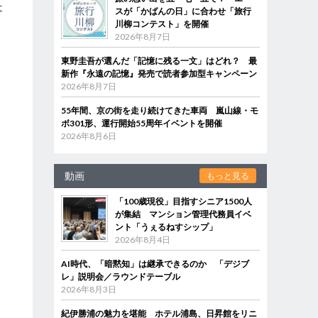
は
スが「かばんの日」に合わせ「旅行
川柳コンテスト」を開催
2026年8月7日
東野圭吾が選んだ「記憶に残る一文」はどれ？ 最
新作『永遠の記憶』発売で読者参加型キャンペーン
2026年8月7日
55年間、京の街を走り続けてきた車両 嵐山線・モ
ボ301形、運行開始55周年イベントを開催
2026年8月6日
動画
もっと見る
「100歳現役」目指すシニア1500人
が集結 マンション管理代務員イベ
ント「うぇるねすシップ」
2026年8月4日
AI時代、「暗黙知」は継承できるのか 「デジブ
レ」説明会／ラウンドテーブル
2026年8月3日
紀伊勝浦の魅力を堪能 ホテル浦島、日昇館をリニ