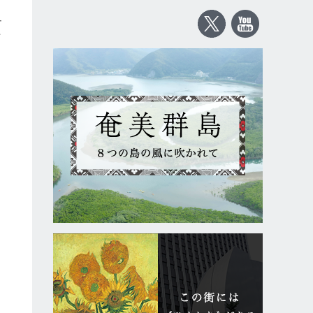
ュ
料
メ