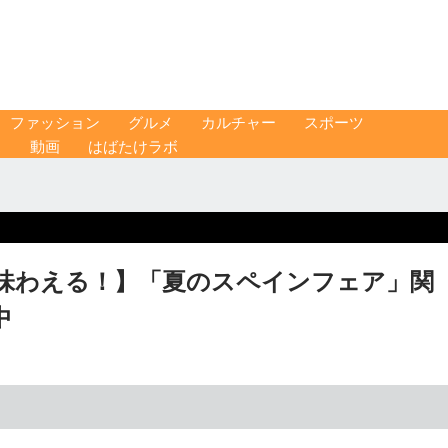
ファッション
グルメ
カルチャー
スポーツ
ス
動画
はばたけラボ
味わえる！】「夏のスペインフェア」関
中