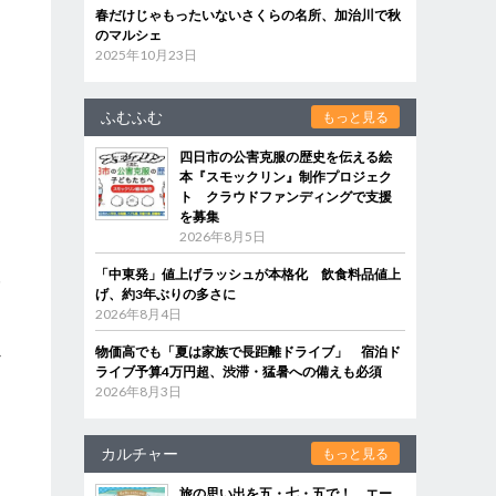
春だけじゃもったいないさくらの名所、加治川で秋
のマルシェ
2025年10月23日
ふむふむ
もっと見る
四日市の公害克服の歴史を伝える絵
本『スモックリン』制作プロジェク
ト クラウドファンディングで支援
を募集
2026年8月5日
「中東発」値上げラッシュが本格化 飲食料品値上
み
げ、約3年ぶりの多さに
2026年8月4日
物価高でも「夏は家族で長距離ドライブ」 宿泊ド
か
ライブ予算4万円超、渋滞・猛暑への備えも必須
2026年8月3日
カルチャー
もっと見る
旅の思い出を五・七・五で！ エー