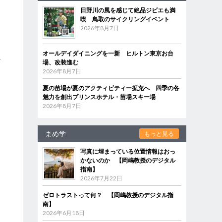
日野川の風を感じて絶品ジビエも満
喫 鳥取のサイクリングイベント
2026年8月7日
オールデイダイニングを一新 ヒルトン東京お台
少
場、改装進む
2026年8月7日
夏の苗場が夏のアクティビティー拡充へ 四季の各
」
魅力を創出プリンスホテル・苗場スキー場
2026年8月7日
まめ学
もっと見る
写真に埋まっている位置情報はおっ
かないのか 【岡嶋教授のデジタル
キ
指南】
2026年7月22日
ゼロトラストって何？ 【岡嶋教授のデジタル指
南】
2026年6月18日