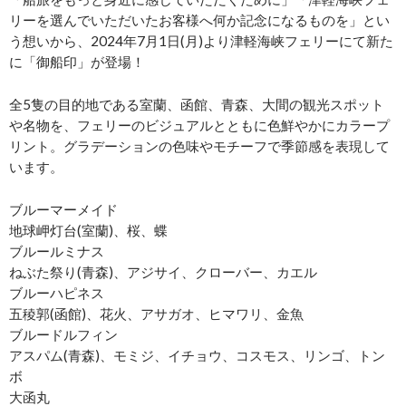
リーを選んでいただいたお客様へ何か記念になるものを」とい
う想いから、2024年7月1日(月)より津軽海峡フェリーにて新た
に「御船印」が登場！
全5隻の目的地である室蘭、函館、青森、大間の観光スポット
や名物を、フェリーのビジュアルとともに色鮮やかにカラープ
リント。グラデーションの色味やモチーフで季節感を表現して
います。
ブルーマーメイド
地球岬灯台(室蘭)、桜、蝶
ブルールミナス
ねぶた祭り(青森)、アジサイ、クローバー、カエル
ブルーハピネス
五稜郭(函館)、花火、アサガオ、ヒマワリ、金魚
ブルードルフィン
アスパム(青森)、モミジ、イチョウ、コスモス、リンゴ、トン
ボ
大函丸