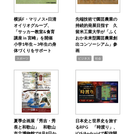
横浜F・マリノス×日清
先端技術で園芸農業の
オイリオグループ、
持続的発展目指す 久
「サッカー教室&食育
留米工業大学が「ふく
講座 in 宮崎」を開催
おか未来型園芸農業創
小学1年生～3年生の身
出コンソーシアム」参
体づくりをサポート
画
,
,
,
スポーツ
ビジネス
社会
夏季企画展「秀吉・秀
日本史と世界史を旅す
長と和歌山」 和歌山
るRPG 「時渡り」、
市立博物館で8月8日か
iOS/Androidで配信開