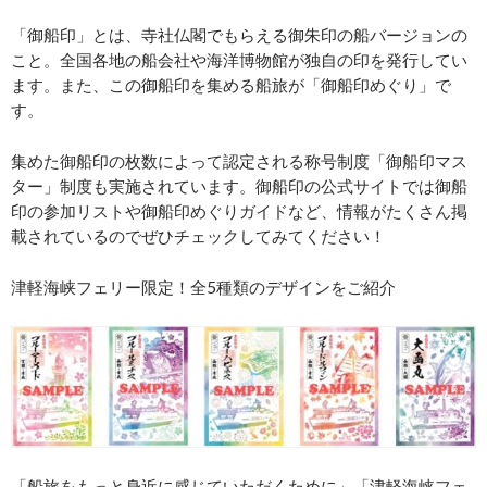
「御船印」とは、寺社仏閣でもらえる御朱印の船バージョンの
こと。全国各地の船会社や海洋博物館が独自の印を発行してい
ます。また、この御船印を集める船旅が「御船印めぐり」で
す。
集めた御船印の枚数によって認定される称号制度「御船印マス
ター」制度も実施されています。御船印の公式サイトでは御船
印の参加リストや御船印めぐりガイドなど、情報がたくさん掲
載されているのでぜひチェックしてみてください！
津軽海峡フェリー限定！全5種類のデザインをご紹介
「船旅をもっと身近に感じていただくために」「津軽海峡フェ