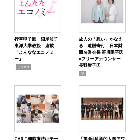
行革甲子園 沼尾波子
故人の「想い」かなえ
東洋大学教授 連載
る 遺贈寄付 日本財
「よんななエコノミ
団名誉会長 笹川陽平氏
ー」
×フリーアナウンサー
長野智子氏
,
ビジネス
PR
CAR T細胞療法はチー
「第4回科学的人事アワ