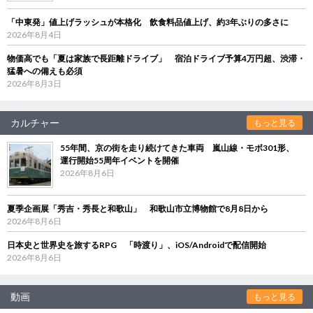
「中東発」値上げラッシュが本格化 飲食料品値上げ、約3年ぶりの多さに
2026年8月4日
物価高でも「夏は家族で長距離ドライブ」 宿泊ドライブ予算4万円超、渋滞・
猛暑への備えも必須
2026年8月3日
カルチャー
もっと見る
55年間、京の街を走り続けてきた車両 嵐山線・モボ301形、
運行開始55周年イベントを開催
2026年8月6日
夏季企画展「秀吉・秀長と和歌山」 和歌山市立博物館で8月8日から
2026年8月6日
日本史と世界史を旅するRPG 「時渡り」、iOS/Androidで配信開始
2026年8月6日
動画
もっと見る