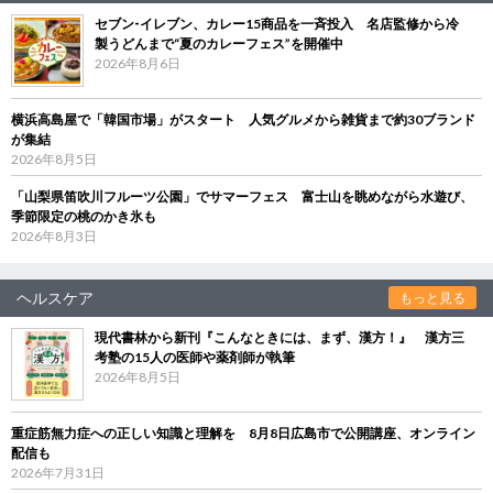
セブン‐イレブン、カレー15商品を一斉投入 名店監修から冷
製うどんまで“夏のカレーフェス”を開催中
2026年8月6日
横浜高島屋で「韓国市場」がスタート 人気グルメから雑貨まで約30ブランド
が集結
2026年8月5日
「山梨県笛吹川フルーツ公園」でサマーフェス 富士山を眺めながら水遊び、
季節限定の桃のかき氷も
2026年8月3日
ヘルスケア
もっと見る
現代書林から新刊『こんなときには、まず、漢方！』 漢方三
考塾の15人の医師や薬剤師が執筆
2026年8月5日
重症筋無力症への正しい知識と理解を 8月8日広島市で公開講座、オンライン
配信も
2026年7月31日