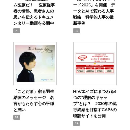
ム医療だ！ 医療従事
ード2025」を開催 デ
者の情熱、患者さんの
ータとAIで変わる人事
思いを伝えるドキュメ
戦略 科学的人事の最
ンタリー動画を公開中
新事例
PR
PR
「ことだま」宿る羽生
HIV/エイズにまつわる6
結弦のメッセージ 名
つの“理解のギャッ
言がもたらす心の平穏
プ”とは？ 2030年の流
と潤い
行終結を目指すGAP6の
特設サイトを公開
PR
PR