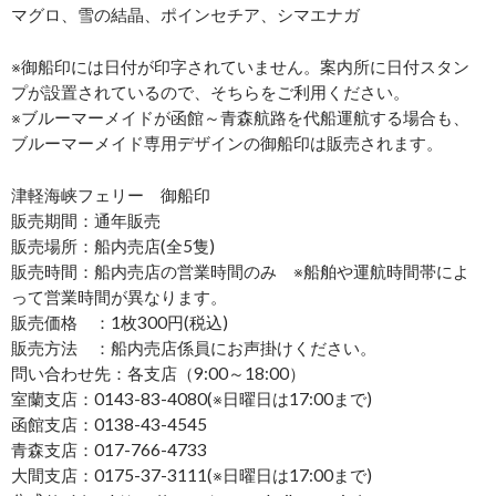
マグロ、雪の結晶、ポインセチア、シマエナガ
※御船印には日付が印字されていません。案内所に日付スタン
プが設置されているので、そちらをご利用ください。
※ブルーマーメイドが函館～青森航路を代船運航する場合も、
ブルーマーメイド専用デザインの御船印は販売されます。
津軽海峡フェリー 御船印
販売期間：通年販売
販売場所：船内売店(全5隻)
販売時間：船内売店の営業時間のみ ※船舶や運航時間帯によ
って営業時間が異なります。
販売価格 ：1枚300円(税込)
販売方法 ：船内売店係員にお声掛けください。
問い合わせ先：各支店（9:00～18:00）
室蘭支店：0143-83-4080(※日曜日は17:00まで)
函館支店：0138-43-4545
青森支店：017-766-4733
大間支店：0175-37-3111(※日曜日は17:00まで)