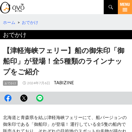
検
索
コ
ン
テ
ホーム
>
おでかけ
ン
おでかけ
ツ
へ
移
【津軽海峡フェリー】船の御朱印「御
動
船印」が登場！全5種類のラインナッ
プをご紹介
TABIZINE
2024年7月6日
おでかけ
北海道と青森県を結ぶ津軽海峡フェリーにて、船バージョンの
御朱印である「御船印」が登場！ 運行している全5隻の船内で
販売されており、それぞれの目的地のスポットや名物が描かれ