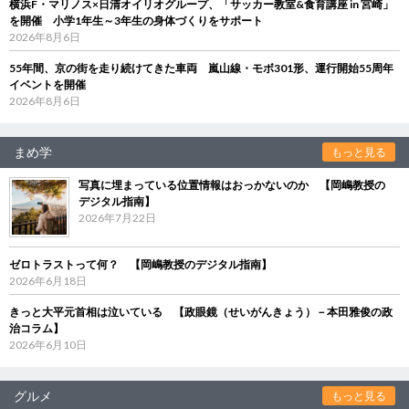
横浜F・マリノス×日清オイリオグループ、「サッカー教室&食育講座 in 宮崎」
を開催 小学1年生～3年生の身体づくりをサポート
2026年8月6日
55年間、京の街を走り続けてきた車両 嵐山線・モボ301形、運行開始55周年
イベントを開催
2026年8月6日
まめ学
もっと見る
写真に埋まっている位置情報はおっかないのか 【岡嶋教授の
デジタル指南】
2026年7月22日
ゼロトラストって何？ 【岡嶋教授のデジタル指南】
2026年6月18日
きっと大平元首相は泣いている 【政眼鏡（せいがんきょう）－本田雅俊の政
治コラム】
2026年6月10日
グルメ
もっと見る