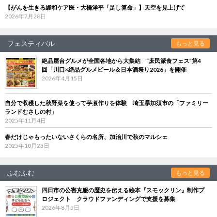
【がんを生きる緩和ケア医・大橋洋平「足し算命」】天空を見上げて
2026年7月28日
フェスティバル
もっと見る
絶品屋台グルメが全国各地から大集結 “庶民派食フェス”第4
回「川口×絶品グルメビール＆日本酒祭り2026」を開催
2026年4月15日
自分で収穫した秋野菜を使って芋煮作りを体験 埼玉県加須市の「ファミリー
ランドむさしの村」
2025年11月4日
春だけじゃもったいないさくらの名所、加治川で秋のマルシェ
2025年10月23日
ふむふむ
もっと見る
四日市の公害克服の歴史を伝える絵本『スモックリン』制作プ
ロジェクト クラウドファンディングで支援を募集
2026年8月5日