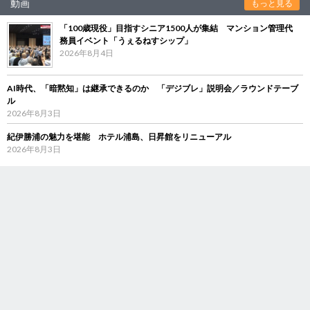
動画
もっと見る
「100歳現役」目指すシニア1500人が集結 マンション管理代
務員イベント「うぇるねすシップ」
2026年8月4日
AI時代、「暗黙知」は継承できるのか 「デジブレ」説明会／ラウンドテーブ
ル
2026年8月3日
紀伊勝浦の魅力を堪能 ホテル浦島、日昇館をリニューアル
2026年8月3日