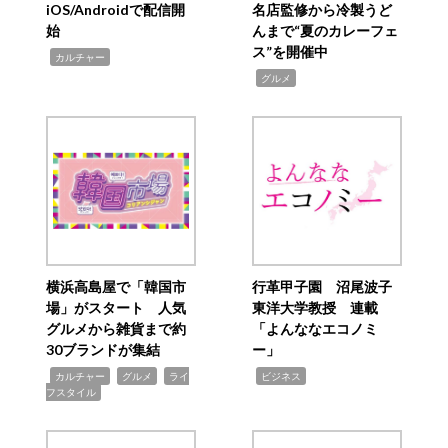
iOS/Androidで配信開
名店監修から冷製うど
始
んまで“夏のカレーフェ
ス”を開催中
,
カルチャー
,
グルメ
横浜高島屋で「韓国市
行革甲子園 沼尾波子
場」がスタート 人気
東洋大学教授 連載
グルメから雑貨まで約
「よんななエコノミ
30ブランドが集結
ー」
,
,
,
,
カルチャー
グルメ
ライ
ビジネス
フスタイル