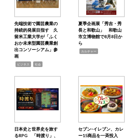
先端技術で園芸農業の
夏季企画展「秀吉・秀
持続的発展目指す 久
長と和歌山」 和歌山
留米工業大学が「ふく
市立博物館で8月8日か
おか未来型園芸農業創
ら
出コンソーシアム」参
,
カルチャー
画
,
,
ビジネス
社会
日本史と世界史を旅す
セブン‐イレブン、カレ
るRPG 「時渡り」、
ー15商品を一斉投入