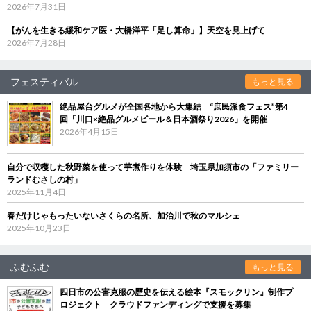
2026年7月31日
【がんを生きる緩和ケア医・大橋洋平「足し算命」】天空を見上げて
2026年7月28日
フェスティバル
もっと見る
絶品屋台グルメが全国各地から大集結 “庶民派食フェス”第4
回「川口×絶品グルメビール＆日本酒祭り2026」を開催
2026年4月15日
自分で収穫した秋野菜を使って芋煮作りを体験 埼玉県加須市の「ファミリー
ランドむさしの村」
2025年11月4日
春だけじゃもったいないさくらの名所、加治川で秋のマルシェ
2025年10月23日
ふむふむ
もっと見る
四日市の公害克服の歴史を伝える絵本『スモックリン』制作プ
ロジェクト クラウドファンディングで支援を募集