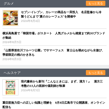
グルメ
もっと見る
セブン‐イレブン、カレー15商品を一斉投入 名店監修から冷
製うどんまで“夏のカレーフェス”を開催中
2026年8月6日
横浜高島屋で「韓国市場」がスタート 人気グルメから雑貨まで約30ブランド
が集結
2026年8月5日
「山梨県笛吹川フルーツ公園」でサマーフェス 富士山を眺めながら水遊び、
季節限定の桃のかき氷も
2026年8月3日
ヘルスケア
もっと見る
現代書林から新刊『こんなときには、まず、漢方！』 漢方三
考塾の15人の医師や薬剤師が執筆
2026年8月5日
重症筋無力症への正しい知識と理解を 8月8日広島市で公開講座、オンライン
配信も