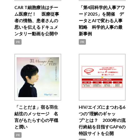
CAR T細胞療法はチー
「第4回科学的人事アワ
ム医療だ！ 医療従事
ード2025」を開催 デ
者の情熱、患者さんの
ータとAIで変わる人事
思いを伝えるドキュメ
戦略 科学的人事の最
ンタリー動画を公開中
新事例
PR
PR
「ことだま」宿る羽生
HIV/エイズにまつわる6
結弦のメッセージ 名
つの“理解のギャッ
言がもたらす心の平穏
プ”とは？ 2030年の流
と潤い
行終結を目指すGAP6の
特設サイトを公開
PR