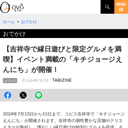
検
索
コ
ン
テ
ホーム
>
おでかけ
ン
おでかけ
ツ
へ
移
【吉祥寺で縁日遊びと限定グルメを満
動
喫】イベント満載の「キチジョージえ
んにち」が開催！
TABIZINE
2024年7月7日
おでかけ
2024年7月13日から15日まで、コピス吉祥寺で「キチジョージ
えんにち」が開催されます。吉祥寺の個性豊かな店舗やクリエ
イターが集結し、懐かしい縁日遊びや特別なグルメを提供。さ