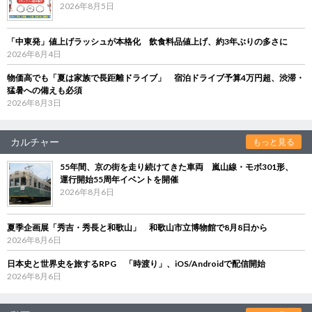
2026年8月5日
「中東発」値上げラッシュが本格化 飲食料品値上げ、約3年ぶりの多さに
2026年8月4日
物価高でも「夏は家族で長距離ドライブ」 宿泊ドライブ予算4万円超、渋滞・
猛暑への備えも必須
2026年8月3日
カルチャー
もっと見る
55年間、京の街を走り続けてきた車両 嵐山線・モボ301形、
運行開始55周年イベントを開催
2026年8月6日
夏季企画展「秀吉・秀長と和歌山」 和歌山市立博物館で8月8日から
2026年8月6日
日本史と世界史を旅するRPG 「時渡り」、iOS/Androidで配信開始
2026年8月6日