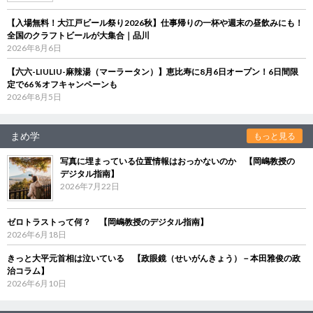
【入場無料！大江戸ビール祭り2026秋】仕事帰りの一杯や週末の昼飲みにも！
全国のクラフトビールが大集合｜品川
2026年8月6日
【六六-LIULIU-麻辣湯（マーラータン）】恵比寿に8月6日オープン！6日間限
定で66％オフキャンペーンも
2026年8月5日
まめ学
もっと見る
写真に埋まっている位置情報はおっかないのか 【岡嶋教授の
デジタル指南】
2026年7月22日
ゼロトラストって何？ 【岡嶋教授のデジタル指南】
2026年6月18日
きっと大平元首相は泣いている 【政眼鏡（せいがんきょう）－本田雅俊の政
治コラム】
2026年6月10日