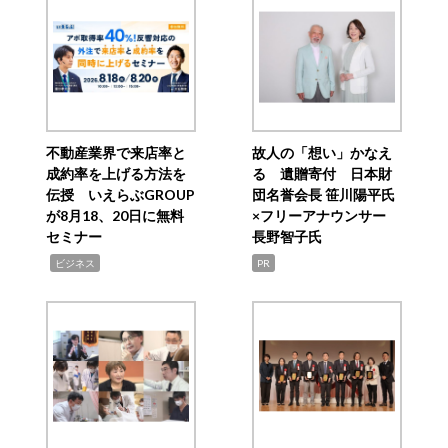
不動産業界で来店率と
故人の「想い」かなえ
成約率を上げる方法を
る 遺贈寄付 日本財
伝授 いえらぶGROUP
団名誉会長 笹川陽平氏
が8月18、20日に無料
×フリーアナウンサー
セミナー
長野智子氏
,
ビジネス
PR