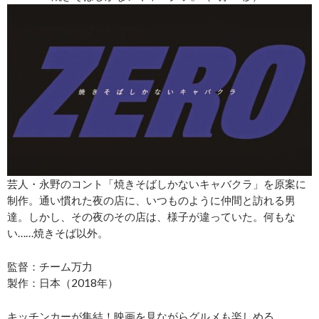
芸人・永野のコント「焼きそばしかないキャバクラ」を原案に
制作。通い慣れた夜の店に、いつものように仲間と訪れる男
達。しかし、その夜のその店は、様子が違っていた。何もな
い……焼きそば以外。
監督：チーム万力
製作：日本（2018年）
キッチンカーが集結！映画を見ながらグルメも楽しめる