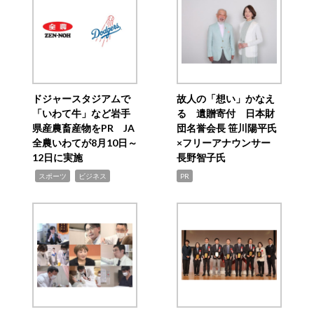
ドジャースタジアムで
故人の「想い」かなえ
「いわて牛」など岩手
る 遺贈寄付 日本財
県産農畜産物をPR JA
団名誉会長 笹川陽平氏
全農いわてが8月10日～
×フリーアナウンサー
12日に実施
長野智子氏
,
,
スポーツ
ビジネス
PR