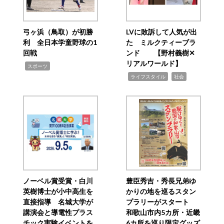
弓ヶ浜（鳥取）が初勝
LVに敗訴して人気が出
利 全日本学童野球の1
た ミルクティーブラ
回戦
ンド 【野村義樹✕
リアルワールド】
,
スポーツ
,
,
ライフスタイル
社会
ノーベル賞受賞・白川
豊臣秀吉・秀長兄弟ゆ
英樹博士が小中高生を
かりの地を巡るスタン
直接指導 名城大学が
プラリーがスタート
講演会と導電性プラス
和歌山市内5カ所・近畿
チック実験イベントを
6カ所を巡り限定グッズ