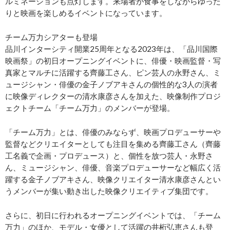
ルミネーションも点灯します。来場者が食事をしながらゆった
りと映画を楽しめるイベントになっています。
チーム万力シアターも登場
品川インターシティ開業25周年となる2023年は、「品川国際
映画祭」の初日オープニングイベントに、俳優・映画監督・写
真家とマルチに活躍する齊藤工さん、ピン芸人の永野さん、ミ
ュージシャン・俳優の金子ノブアキさんの個性的な3人の演者
に映像ディレクターの清水康彦さんを加えた、映像制作プロジ
ェクトチーム「チーム万力」のメンバーが登場。
「チーム万力」とは、俳優のみならず、映画プロデューサーや
監督などクリエイターとしても注目を集める齊藤工さん（齊藤
工名義で企画・プロデュース）と、個性を放つ芸人・永野さ
ん、ミュージシャン、俳優、音楽プロデューサーなど幅広く活
躍する金子ノブアキさん、映像クリエイター清水康彦さんとい
うメンバーが集い動き出した映像クリエイティブ集団です。
さらに、初日に行われるオープニングイベントでは、「チーム
万力」のほか、モデル・女優として活躍の井桁弘恵さんも登