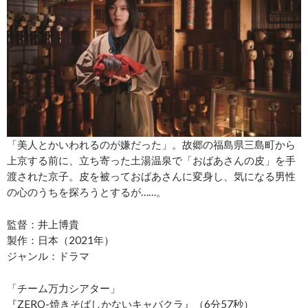
「美人とかいわれるのが嫌だった」。故郷の福島県三島町から
上京する前に、立ち寄った土湯温泉で「おばあさんの皮」を手
渡された京子。皮を被っておばあさんに変身し、気になる男性
の心のうちを探ろうとするが……。
監督：井上博貴
製作：日本（2021年）
ジャンル：ドラマ
「チーム万力シアター」
『ZERO-焼きそばしかないキャバクラ』（6分57秒）