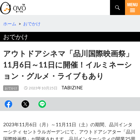
検
索
コ
ン
テ
ホーム
>
おでかけ
ン
おでかけ
ツ
へ
移
アウトドアシネマ「品川国際映画祭」
動
11月6日～11日に開催！イルミネーシ
ョン・グルメ・ライブもあり
TABIZINE
2023年10月25日
おでかけ
2023年11月6日（月）～11月11日（土）の期間、品川インタ
ーシティ セントラルガーデンにて、アウトドアシアター「品川
国際映画祭」が開催されます。品川インターシティの開業25周