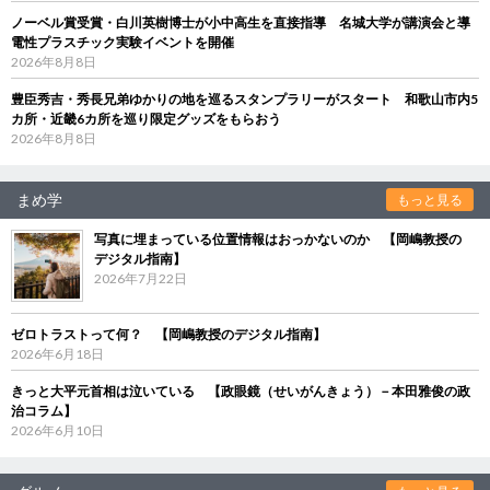
ノーベル賞受賞・白川英樹博士が小中高生を直接指導 名城大学が講演会と導
電性プラスチック実験イベントを開催
2026年8月8日
豊臣秀吉・秀長兄弟ゆかりの地を巡るスタンプラリーがスタート 和歌山市内5
カ所・近畿6カ所を巡り限定グッズをもらおう
2026年8月8日
まめ学
もっと見る
写真に埋まっている位置情報はおっかないのか 【岡嶋教授の
デジタル指南】
2026年7月22日
ゼロトラストって何？ 【岡嶋教授のデジタル指南】
2026年6月18日
きっと大平元首相は泣いている 【政眼鏡（せいがんきょう）－本田雅俊の政
治コラム】
2026年6月10日