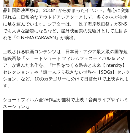
品川国際映画祭は、2018年から始まったイベント。都心に突如
現れる⾮⽇常的なアウトドアシアターとして、多くの人が会場
に足を運んでいます。シアターは、「逗子海岸映画祭」がSNS
でも大きな話題になるなど、屋外映画祭の先駆けとして注目さ
れる「CINEMA CARAVAN」が演出。
上映される映画コンテンツは、⽇本発・アジア最⼤級の国際短
編映画祭「ショートショート フィルムフェスティバル & アジ
ア」が選んだ名作を、「世界をつくる過去と未来【intercity】
セレクション」や「誰一人取り残さない世界へ【SDGs】セレク
ション」など、10のカテゴリーに分けて日替わりで上映されま
す。
ショートフィルム全26作品が無料で上映！音楽ライブやイルミ
ネーションも