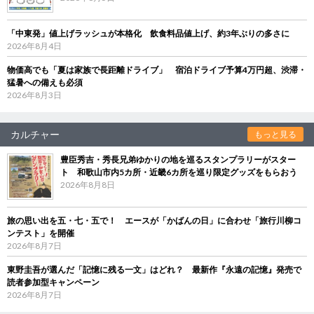
「中東発」値上げラッシュが本格化 飲食料品値上げ、約3年ぶりの多さに
2026年8月4日
物価高でも「夏は家族で長距離ドライブ」 宿泊ドライブ予算4万円超、渋滞・
猛暑への備えも必須
2026年8月3日
カルチャー
もっと見る
豊臣秀吉・秀長兄弟ゆかりの地を巡るスタンプラリーがスター
ト 和歌山市内5カ所・近畿6カ所を巡り限定グッズをもらおう
2026年8月8日
旅の思い出を五・七・五で！ エースが「かばんの日」に合わせ「旅行川柳コ
ンテスト」を開催
2026年8月7日
東野圭吾が選んだ「記憶に残る一文」はどれ？ 最新作『永遠の記憶』発売で
読者参加型キャンペーン
2026年8月7日