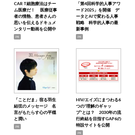
CAR T細胞療法はチー
「第4回科学的人事アワ
ム医療だ！ 医療従事
ード2025」を開催 デ
者の情熱、患者さんの
ータとAIで変わる人事
思いを伝えるドキュメ
戦略 科学的人事の最
ンタリー動画を公開中
新事例
PR
PR
「ことだま」宿る羽生
HIV/エイズにまつわる6
結弦のメッセージ 名
つの“理解のギャッ
言がもたらす心の平穏
プ”とは？ 2030年の流
と潤い
行終結を目指すGAP6の
特設サイトを公開
PR
PR