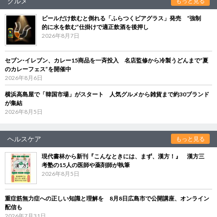
グルメ
もっと見る
ビールだけ飲むと倒れる「ふらつくビアグラス」発売 “強制
的に水を飲む”仕掛けで適正飲酒を後押し
2026年8月7日
セブン‐イレブン、カレー15商品を一斉投入 名店監修から冷製うどんまで“夏
のカレーフェス”を開催中
2026年8月6日
横浜高島屋で「韓国市場」がスタート 人気グルメから雑貨まで約30ブランド
が集結
2026年8月5日
ヘルスケア
もっと見る
現代書林から新刊『こんなときには、まず、漢方！』 漢方三
考塾の15人の医師や薬剤師が執筆
2026年8月5日
重症筋無力症への正しい知識と理解を 8月8日広島市で公開講座、オンライン
配信も
2026年7月31日