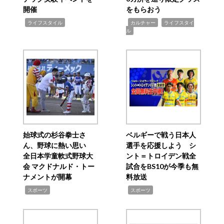
開催
をもらおう
,
,
,
ライフスタイル
カルチャー
ライフスタイ
ル
始球式の杉谷拳士さ
ベルギーで戦う日本人
ん、野球に熱い思い
選手を応援しよう シ
全日本学童軟式野球大
ント＝トロイデン戦全
会 マクドナルド・トー
試合をBS10が今季も無
ナメントが開幕
料放送
,
,
スポーツ
スポーツ