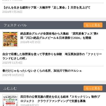
【がんを生きる緩和ケア医・大橋洋平「足し算命」】天空を見上げて
2026年7月28日
フェスティバル
もっと見る
絶品屋台グルメが全国各地から大集結 “庶民派食フェス”第4
回「川口×絶品グルメビール＆日本酒祭り2026」を開催
2026年4月15日
自分で収穫した秋野菜を使って芋煮作りを体験 埼玉県加須市の「ファミリー
ランドむさしの村」
2025年11月4日
春だけじゃもったいないさくらの名所、加治川で秋のマルシェ
2025年10月23日
ふむふむ
もっと見る
四日市の公害克服の歴史を伝える絵本『スモックリン』制作プ
ロジェクト クラウドファンディングで支援を募集
2026年8月5日