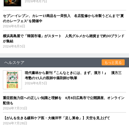
2026年8月7日
セブン‐イレブン、カレー15商品を一斉投入 名店監修から冷製うどんまで“夏
のカレーフェス”を開催中
2026年8月6日
横浜高島屋で「韓国市場」がスタート 人気グルメから雑貨まで約30ブランド
が集結
2026年8月5日
ヘルスケア
もっと見る
現代書林から新刊『こんなときには、まず、漢方！』 漢方三
考塾の15人の医師や薬剤師が執筆
2026年8月5日
重症筋無力症への正しい知識と理解を 8月8日広島市で公開講座、オンライン
配信も
2026年7月31日
【がんを生きる緩和ケア医・大橋洋平「足し算命」】天空を見上げて
2026年7月28日