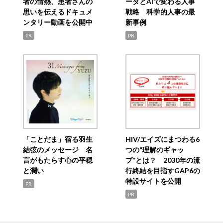
者の情熱、患者さんの
ータとAIで変わる人事
思いを伝えるドキュメ
戦略 科学的人事の最
ンタリー動画を公開中
新事例
PR
PR
「ことだま」宿る羽生
HIV/エイズにまつわる6
結弦のメッセージ 名
つの“理解のギャッ
言がもたらす心の平穏
プ”とは？ 2030年の流
と潤い
行終結を目指すGAP6の
特設サイトを公開
PR
PR