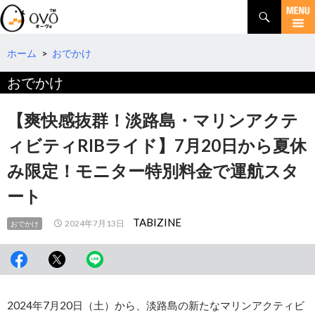
検
索
コ
ン
テ
ホーム
>
おでかけ
ン
おでかけ
ツ
へ
移
【爽快感抜群！淡路島・マリンアクテ
動
ィビティRIBライド】7月20日から夏休
み限定！モニター特別料金で運航スタ
ート
TABIZINE
2024年7月13日
おでかけ
2024年7月20日（土）から、淡路島の新たなマリンアクティビ