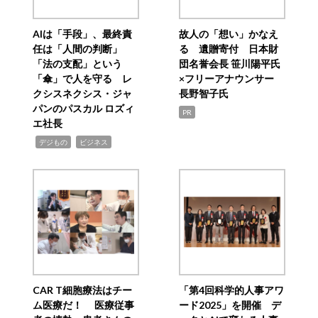
AIは「手段」、最終責
故人の「想い」かなえ
任は「人間の判断」
る 遺贈寄付 日本財
「法の支配」という
団名誉会長 笹川陽平氏
「傘」で人を守る レ
×フリーアナウンサー
クシスネクシス・ジャ
長野智子氏
パンのパスカル ロズィ
PR
エ社長
,
,
デジもの
ビジネス
CAR T細胞療法はチー
「第4回科学的人事アワ
ム医療だ！ 医療従事
ード2025」を開催 デ