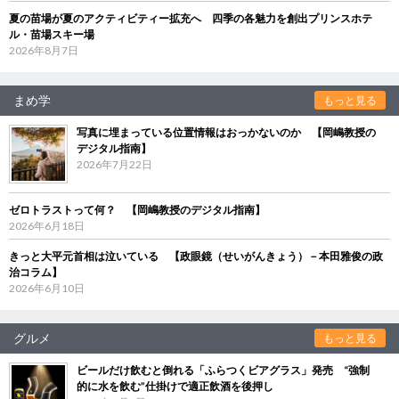
夏の苗場が夏のアクティビティー拡充へ 四季の各魅力を創出プリンスホテ
ル・苗場スキー場
2026年8月7日
まめ学
もっと見る
写真に埋まっている位置情報はおっかないのか 【岡嶋教授の
デジタル指南】
2026年7月22日
ゼロトラストって何？ 【岡嶋教授のデジタル指南】
2026年6月18日
きっと大平元首相は泣いている 【政眼鏡（せいがんきょう）－本田雅俊の政
治コラム】
2026年6月10日
グルメ
もっと見る
ビールだけ飲むと倒れる「ふらつくビアグラス」発売 “強制
的に水を飲む”仕掛けで適正飲酒を後押し