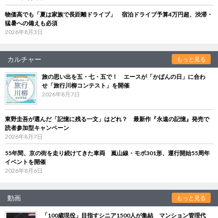
物価高でも「夏は家族で長距離ドライブ」 宿泊ドライブ予算4万円超、渋滞・
猛暑への備えも必須
2026年8月3日
カルチャー
もっと見る
旅の思い出を五・七・五で！ エースが「かばんの日」に合わ
せ「旅行川柳コンテスト」を開催
2026年8月7日
東野圭吾が選んだ「記憶に残る一文」はどれ？ 最新作『永遠の記憶』発売で
読者参加型キャンペーン
2026年8月7日
55年間、京の街を走り続けてきた車両 嵐山線・モボ301形、運行開始55周年
イベントを開催
2026年8月6日
動画
もっと見る
「100歳現役」目指すシニア1500人が集結 マンション管理代