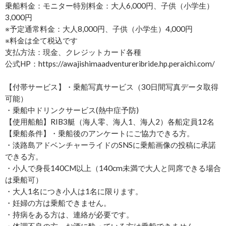
乗船料金：モニター特別料金：大人6,000円、子供（小学生）
3,000円
※予定通常料金：大人8,000円、子供（小学生）4,000円
※料金は全て税込です
支払方法：現金、クレジットカード各種
公式HP：https://awajishimaadventureribride.hp.peraichi.com/
【付帯サービス】・乗船写真サービス（30日間写真データ取得
可能）
・乗船中ドリンクサービス(熱中症予防)
【使用船舶】RIB3艇（海人零、海人1、海人2）各船定員12名
【乗船条件】・乗船後のアンケートにご協力できる方。
・淡路島アドベンチャーライドのSNSに乗船画像の投稿に承諾
できる方。
・小人で身長140CM以上（140cm未満で大人と同席できる場合
は乗船可）
・大人1名につき小人は1名に限ります。
・妊婦の方は乗船できません。
・持病をある方は、連絡が必要です。
・体調不良の方、お酒に酔っている方は乗船できません。