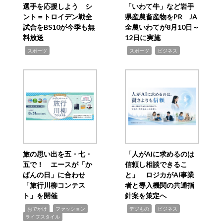
選手を応援しよう シ
「いわて牛」など岩手
ント＝トロイデン戦全
県産農畜産物をPR JA
試合をBS10が今季も無
全農いわてが8月10日～
料放送
12日に実施
,
,
,
スポーツ
スポーツ
ビジネス
旅の思い出を五・七・
「人がAIに求めるのは
五で！ エースが「か
信頼し相談できるこ
ばんの日」に合わせ
と」 ロジカがAI事業
「旅行川柳コンテス
者と導入機関の共通指
ト」を開催
針案を策定へ
,
,
,
,
,
おでかけ
ファッション
デジもの
ビジネス
ライフスタイル