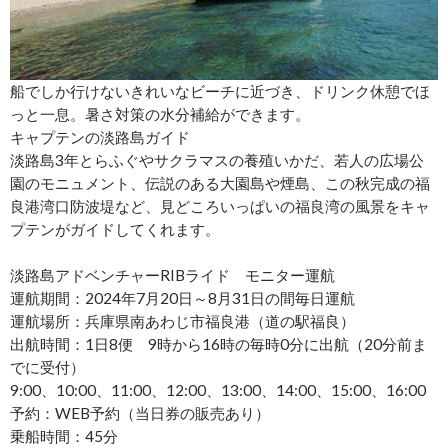
船でしか行けないきれいなビーチに近づき、ドリンク休憩でほ
っと一息。暑さ対策の水分補給ができます。
キャプテンの淡路島ガイド
淡路島3年とらふぐやサクラマスの養殖いかだ、若人の広場公
園のモニュメント、伝説のある大園島や煙島、この秋完成の福
良港湾口防波堤など、見どころいっぱいの福良湾の風景をキャ
プテンがガイドしてくれます。
淡路島アドベンチャーRIBライド モニター運航
運航期間：2024年7月20日～8月31日の間毎日運航
運航場所：兵庫県南あわじ市福良港（道の駅福良）
出航時間：1日8便 9時から16時の毎時0分に出航（20分前ま
でに受付）
9:00、10:00、11:00、12:00、13:00、14:00、15:00、16:00
予約：WEB予約（当日券の販売あり）
乗船時間：45分