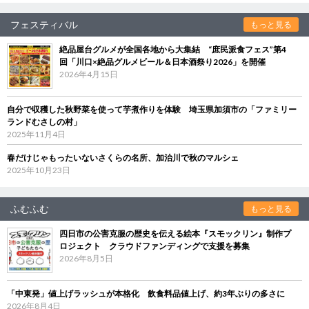
フェスティバル
もっと見る
絶品屋台グルメが全国各地から大集結 “庶民派食フェス”第4
回「川口×絶品グルメビール＆日本酒祭り2026」を開催
2026年4月15日
自分で収穫した秋野菜を使って芋煮作りを体験 埼玉県加須市の「ファミリー
ランドむさしの村」
2025年11月4日
春だけじゃもったいないさくらの名所、加治川で秋のマルシェ
2025年10月23日
ふむふむ
もっと見る
四日市の公害克服の歴史を伝える絵本『スモックリン』制作プ
ロジェクト クラウドファンディングで支援を募集
2026年8月5日
「中東発」値上げラッシュが本格化 飲食料品値上げ、約3年ぶりの多さに
2026年8月4日