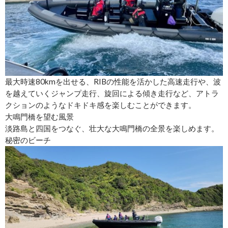
最大時速80kmを出せる、RIBの性能を活かした高速走行や、波
を越えていくジャンプ走行、旋回による傾き走行など、アトラ
クションのようなドキドキ感を楽しむことができます。
大鳴門橋を望む風景
淡路島と四国をつなぐ、壮大な大鳴門橋の全景を楽しめます。
秘密のビーチ