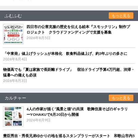
ふむふむ
もっと見る
四日市の公害克服の歴史を伝える絵本『スモックリン』制作プ
ロジェクト クラウドファンディングで支援を募集
2026年8月5日
「中東発」値上げラッシュが本格化 飲食料品値上げ、約3年ぶりの多さに
2026年8月4日
物価高でも「夏は家族で長距離ドライブ」 宿泊ドライブ予算4万円超、渋滞・
猛暑への備えも必須
2026年8月3日
カルチャー
もっと見る
6人の作家が描く“風景と猫”の共演 歌舞伎座そばのギャラリ
ーYOHAKUで8月20日から開催
2026年8月9日
豊臣秀吉・秀長兄弟ゆかりの地を巡るスタンプラリーがスタート 和歌山市内5