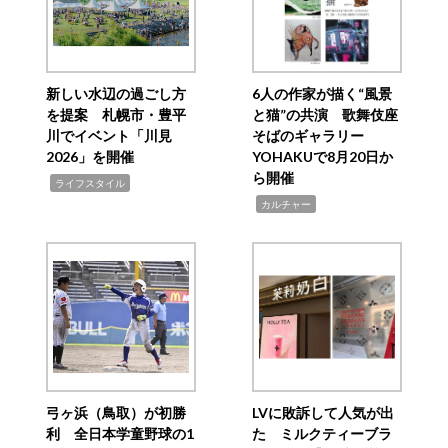
新しい水辺の過ごし方
6人の作家が描く“風景
を提案 札幌市・豊平
と猫”の共演 歌舞伎座
川でイベント「川見
そばのギャラリー
2026」を開催
YOHAKUで8月20日か
ら開催
,
ライフスタイル
,
カルチャー
弓ヶ浜（鳥取）が初勝
LVに敗訴して人気が出
利 全日本学童野球の1
た ミルクティーブラ