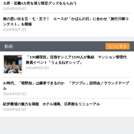
カ所・近畿6カ所を巡り限定グッズをもらおう
2026年8月8日
旅の思い出を五・七・五で！ エースが「かばんの日」に合わせ「旅行川柳コ
ンテスト」を開催
2026年8月7日
動画
もっと見る
「100歳現役」目指すシニア1500人が集結 マンション管理代
務員イベント「うぇるねすシップ」
2026年8月4日
AI時代、「暗黙知」は継承できるのか 「デジブレ」説明会／ラウンドテーブ
ル
2026年8月3日
紀伊勝浦の魅力を堪能 ホテル浦島、日昇館をリニューアル
2026年8月3日