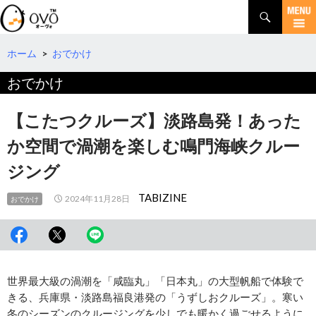
検
索
コ
ン
テ
ホーム
>
おでかけ
ン
おでかけ
ツ
へ
移
【こたつクルーズ】淡路島発！あった
動
か空間で渦潮を楽しむ鳴門海峡クルー
ジング
TABIZINE
2024年11月28日
おでかけ
世界最大級の渦潮を「咸臨丸」「日本丸」の大型帆船で体験で
きる、兵庫県・淡路島福良港発の「うずしおクルーズ」。寒い
冬のシーズンのクルージングを少しでも暖かく過ごせるように