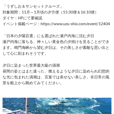
「うずしお＆サンセットクルーズ」
対象期間：11月～1月頃の夕方便（15:30便＆16:10便）
ダイヤ：HPにて要確認
イベント掲載ページ：https://www.uzu-shio.com/event/12404
「日本の夕陽百選」にも選ばれた瀬戸内海に沈む夕日
瀬戸内海に落ちる、神々しい黄金色の夕焼けを見ることができ
ます。鳴門海峡から望む夕日は、その美しさが素敵な思い出と
して心に刻まれそうです。
夕日に染まった世界最大級の渦潮
昼間の姿とはまた違った、燃えるような夕日に染められ幻想的
な光に包まれた渦潮は、言葉では表せない美しさ。非日常の風
景を船上から眺めてみてください。