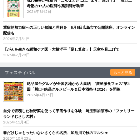
現代書林から新刊『こんなときには、まず、漢方！』 漢方三
考塾の15人の医師や薬剤師が執筆
2026年8月5日
重症筋無力症への正しい知識と理解を 8月8日広島市で公開講座、オンライン
配信も
2026年7月31日
【がんを生きる緩和ケア医・大橋洋平「足し算命」】天空を見上げて
2026年7月28日
フェスティバル
もっと見る
絶品屋台グルメが全国各地から大集結 “庶民派食フェス”第4
回「川口×絶品グルメビール＆日本酒祭り2026」を開催
2026年4月15日
自分で収穫した秋野菜を使って芋煮作りを体験 埼玉県加須市の「ファミリー
ランドむさしの村」
2025年11月4日
春だけじゃもったいないさくらの名所、加治川で秋のマルシェ
2025年10月23日