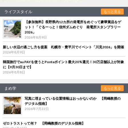
ライフスタイル
もっと見る
【参加無料】長野県内12カ所の発電所をめぐって豪華賞品をゲ
ット！「ぐるーっと！信州ダムめぐり 発電所スタンプラリー
2026」
2026年8月9日
新しい水辺の過ごし方を提案 札幌市・豊平川でイベント「川見2026」を開催
2026年8月9日
韓国旅行でau PAYを使うとPontaポイント最大20％還元！30万店舗以上が対象
に【9月30日まで】
2026年8月8日
まめ学
もっと見る
写真に埋まっている位置情報はおっかないのか 【岡嶋教授の
デジタル指南】
2026年7月22日
ゼロトラストって何？ 【岡嶋教授のデジタル指南】