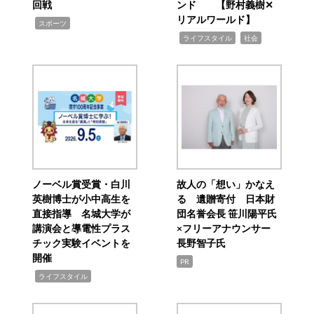
回戦
ンド 【野村義樹✕
リアルワールド】
,
スポーツ
,
,
ライフスタイル
社会
ノーベル賞受賞・白川
故人の「想い」かなえ
英樹博士が小中高生を
る 遺贈寄付 日本財
直接指導 名城大学が
団名誉会長 笹川陽平氏
講演会と導電性プラス
×フリーアナウンサー
チック実験イベントを
長野智子氏
開催
PR
,
ライフスタイル