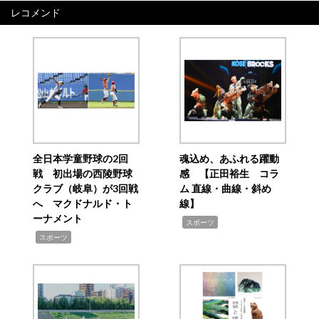
レコメンド
全日本学童野球の2回
魂込め、あふれる躍動
戦 初出場の西陵野球
感 【正田裕生 コラ
クラブ（岐阜）が3回戦
ム 直線・曲線・斜め
へ マクドナルド・ト
線】
ーナメント
,
スポーツ
,
スポーツ