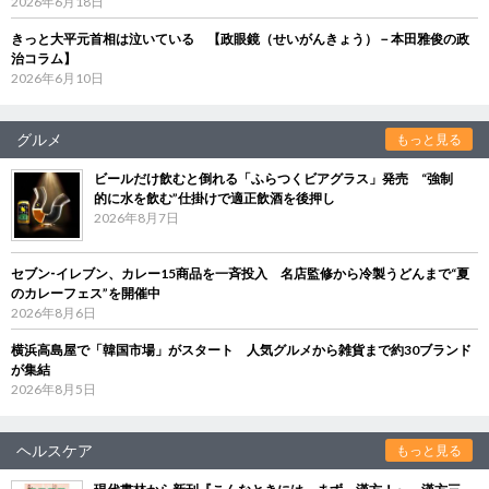
2026年6月18日
きっと大平元首相は泣いている 【政眼鏡（せいがんきょう）－本田雅俊の政
治コラム】
2026年6月10日
グルメ
もっと見る
ビールだけ飲むと倒れる「ふらつくビアグラス」発売 “強制
的に水を飲む”仕掛けで適正飲酒を後押し
2026年8月7日
セブン‐イレブン、カレー15商品を一斉投入 名店監修から冷製うどんまで“夏
のカレーフェス”を開催中
2026年8月6日
横浜高島屋で「韓国市場」がスタート 人気グルメから雑貨まで約30ブランド
が集結
2026年8月5日
ヘルスケア
もっと見る